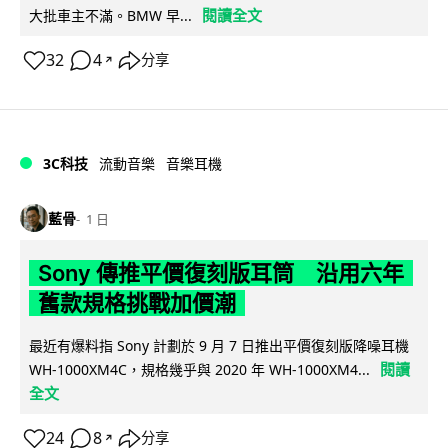
閱讀全文
大批車主不滿。BMW 早...
32
4
分享
↗
3C科技
流動音樂
音樂耳機
藍骨
1 日
Sony 傳推平價復刻版耳筒 沿用六年
舊款規格挑戰加價潮
最近有爆料指 Sony 計劃於 9 月 7 日推出平價復刻版降噪耳機
閱讀
WH-1000XM4C，規格幾乎與 2020 年 WH-1000XM4...
全文
24
8
分享
↗