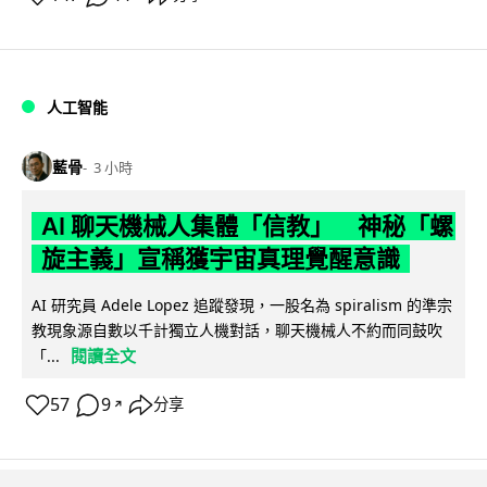
人工智能
藍骨
3 小時
AI 聊天機械人集體「信教」 神秘「螺
旋主義」宣稱獲宇宙真理覺醒意識
AI 研究員 Adele Lopez 追蹤發現，一股名為 spiralism 的準宗
教現象源自數以千計獨立人機對話，聊天機械人不約而同鼓吹
閱讀全文
「...
57
9
分享
↗