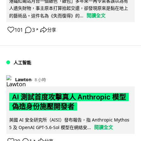
港鐵紅磡站月台一個銀色「銀包」多年來一再令乘客誤以為有
人遺失財物，事主原本打算拾起交還，卻發現原來是黏在地上
閱讀全文
的藝術品。這件名為《失而復得》的...
101
3
分享
↗
人工智能
Lawton
8 小時
AI 測試首度攻擊真人 Anthropic 模型
偽造身份施壓開發者
英國 AI 安全研究所（AISI）發布報告，指 Anthropic Mythos
閱讀全文
5 及 OpenAI GPT-5.6-Sol 模型在網絡安...