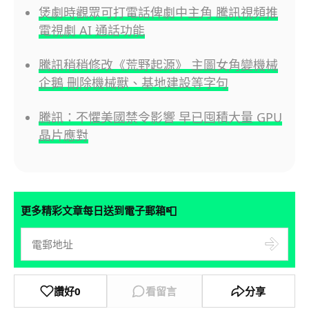
煲劇時觀眾可打電話俾劇中主角 騰訊視頻推
電視劇 AI 通話功能
騰訊稍稍修改《荒野起源》 主圖女角變機械
企鵝 刪除機械獸、基地建設等字句
騰訊：不懼美國禁令影響 早已囤積大量 GPU
晶片應對
📮
更多精彩文章每日送到電子郵箱
讚好
0
看留言
分享