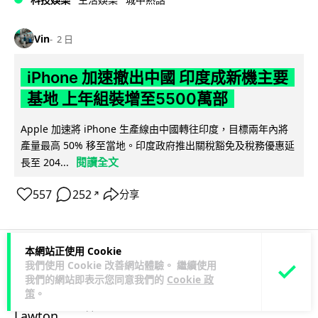
Vin
2 日
iPhone 加速撤出中國 印度成新機主要
基地 上年組裝增至5500萬部
Apple 加速將 iPhone 生產線由中國轉往印度，目標兩年內將
產量最高 50% 移至當地。印度政府推出關稅豁免及稅務優惠延
閱讀全文
長至 204...
557
252
分享
↗
本網站正使用 Cookie
我們使用 Cookie 改善網站體驗。 繼續使用
人工智能
我們的網站即表示您同意我們的
Cookie 政
策
。
Lawton
2 日