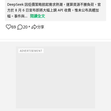
DeepSeek 因低價策略掀起需求熱潮，運算資源不勝負荷，官
方於 8 月 6 日宣布即將大幅上調 API 收費，惟未公布具體加
閱讀全文
幅。事件與...
69
20
分享
↗
ADVERTISEMENT