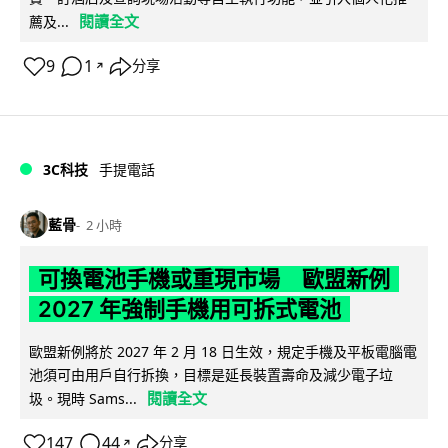
閱讀全文
薦及...
9
1
分享
↗
3C科技
手提電話
藍骨
2 小時
可換電池手機或重現市場 歐盟新例
2027 年強制手機用可拆式電池
歐盟新例將於 2027 年 2 月 18 日生效，規定手機及平板電腦電
池須可由用戶自行拆換，目標是延長裝置壽命及減少電子垃
閱讀全文
圾。現時 Sams...
147
44
分享
↗