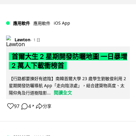
iOS App
應用軟件
應用軟件
Lawton
1 日
首爾大生 2 星期開發防曬地圖 一日暴增
2 萬人下載衝榜首
【行路都要揀好有遮陰】南韓首爾大學 23 歲學生劉敏俊利用 2
星期開發防曬導航 App「走向陰涼處」，結合建築物高度、太
閱讀全文
陽仰角及行道樹陰影...
97
4
分享
↗