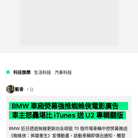
科技娛樂
生活科技
汽車科技
藍骨
1 日
BMW 車廂熒幕強推蜘蛛俠電影廣告
車主怒轟堪比 iTunes 送 U2 專輯翻版
BMW 近日透過無線更新向全球逾 70 個市場車輛中控熒幕推送
《蜘蛛俠：英雄重生》宣傳動畫，啟動車輛即彈出通知，觸發