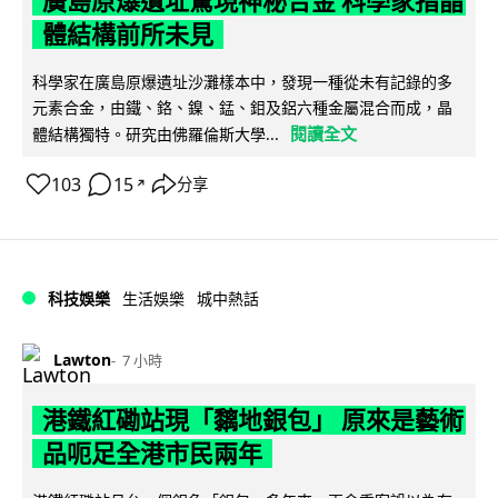
廣島原爆遺址驚現神秘合金 科學家指晶
體結構前所未見
科學家在廣島原爆遺址沙灘樣本中，發現一種從未有記錄的多
元素合金，由鐵、鉻、鎳、錳、鉬及鋁六種金屬混合而成，晶
閱讀全文
體結構獨特。研究由佛羅倫斯大學...
103
15
分享
↗
科技娛樂
生活娛樂
城中熱話
Lawton
7 小時
港鐵紅磡站現「黐地銀包」 原來是藝術
品呃足全港市民兩年