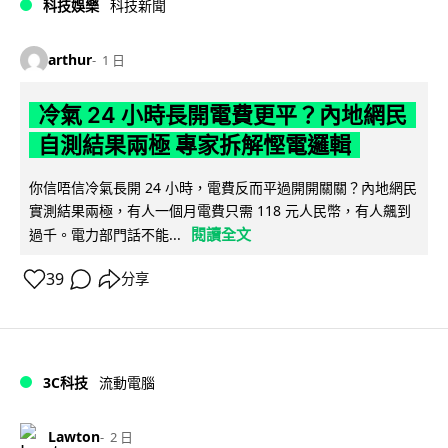
科技娛樂
科技新聞
arthur
1 日
冷氣 24 小時長開電費更平？內地網民
自測結果兩極 專家拆解慳電邏輯
你信唔信冷氣長開 24 小時，電費反而平過開開關關？內地網民
實測結果兩極，有人一個月電費只需 118 元人民幣，有人飆到
閱讀全文
過千。電力部門話不能...
39
分享
3C科技
流動電腦
Lawton
2 日