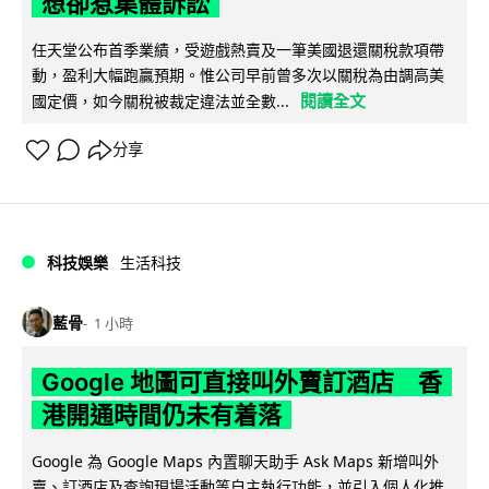
想卻惹集體訴訟
任天堂公布首季業績，受遊戲熱賣及一筆美國退還關稅款項帶
動，盈利大幅跑贏預期。惟公司早前曾多次以關稅為由調高美
閱讀全文
國定價，如今關稅被裁定違法並全數...
分享
科技娛樂
生活科技
藍骨
1 小時
Google 地圖可直接叫外賣訂酒店 香
港開通時間仍未有着落
Google 為 Google Maps 內置聊天助手 Ask Maps 新增叫外
賣、訂酒店及查詢現場活動等自主執行功能，並引入個人化推