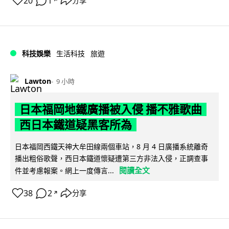
20
1
分享
↗
科技娛樂
生活科技
旅遊
Lawton
9 小時
日本福岡地鐵廣播被入侵 播不雅歌曲
西日本鐵道疑黑客所為
日本福岡西鐵天神大牟田線兩個車站，8 月 4 日廣播系統離奇
播出粗俗歌聲，西日本鐵道懷疑遭第三方非法入侵，正調查事
閱讀全文
件並考慮報案。網上一度傳言...
38
2
分享
↗