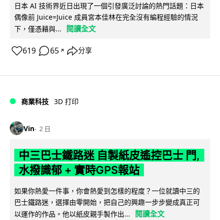
日本 AI 技術界近日出現了一個引發廣泛討論的熱門話題：日本
偶像前 Juice=Juice 成員宮本佳林在完全沒有編程經驗的情況
閱讀全文
下，僅憑藉與...
619
65
分享
↗
商業科技
3D 打印
Vin
2 日
中三巴士鐵路迷 自製紙皮遙控巴士 門,
水撥識郁 + 實時GPS報站
如果你熱愛一件事，你會熱愛到怎樣的程度？一位就讀中三的
巴士鐵路迷，選擇由零開始，把自己的興趣一步步變成真正可
閱讀全文
以運作的作品。他以紙皮親手製作出...