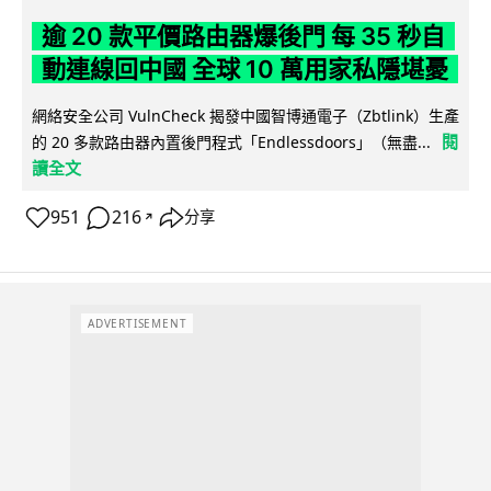
逾 20 款平價路由器爆後門 每 35 秒自
動連線回中國 全球 10 萬用家私隱堪憂
網絡安全公司 VulnCheck 揭發中國智博通電子（Zbtlink）生產
閱
的 20 多款路由器內置後門程式「Endlessdoors」（無盡...
讀全文
951
216
分享
↗
ADVERTISEMENT