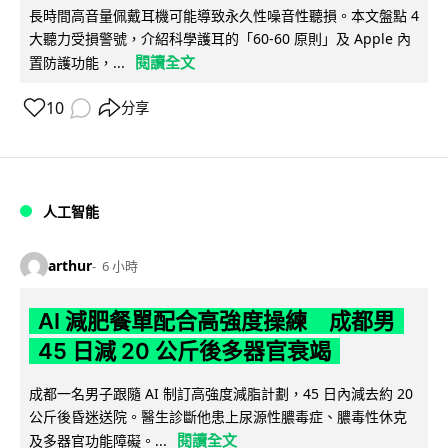
長時間高音量佩戴耳機可能導致永久性噪音性聽損。本文盤點 4
大聽力受損警號，介紹科學護耳的「60-60 原則」及 Apple 內
閱讀全文
置防護功能，...
10
分享
人工智能
arthur
6 小時
AI 減肥餐單配合高強度操練 成都男
45 日減 20 公斤後多器官衰竭
成都一名男子跟隨 AI 制訂高強度減脂計劃，45 日內減去約 20
公斤後昏迷送院。醫生診斷他患上尿源性膿毒症、膿毒性休克
閱讀全文
及多器官功能障礙。...