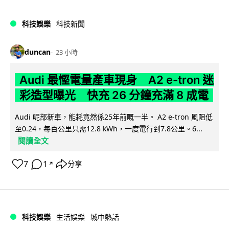
科技娛樂
科技新聞
duncan
23 小時
Audi 最慳電量產車現身 A2 e-tron 迷
彩造型曝光 快充 26 分鐘充滿 8 成電
Audi 呢部新車，能耗竟然係25年前嘅一半。 A2 e-tron 風阻低
至0.24，每百公里只需12.8 kWh，一度電行到7.8公里。6...
閱讀全文
7
1
分享
↗
科技娛樂
生活娛樂
城中熱話