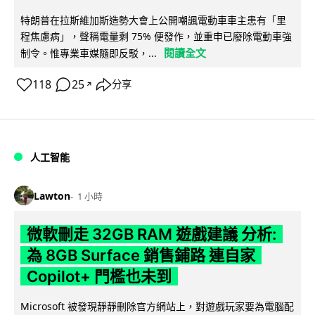
特朗普在拉斯維加斯造勢大會上公開嘲諷電動車車主患有「里
程焦慮病」，聲稱電量剩 75% 便發作，並重申已廢除電動車強
閱讀全文
制令。惟專業車媒隨即反駁，...
118
25
分享
↗
人工智能
Lawton
1 小時
微軟刪走 32GB RAM 遊戲建議 分析:
為 8GB Surface 銷售鋪路 連自家
Copilot+ 門檻也未到
Microsoft 被發現靜靜刪除官方網站上，對遊戲玩家要為電腦配