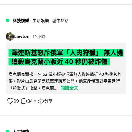
科技娛樂
生活娛樂
城中熱話
Lawton
19 小時
澤連斯基怒斥俄軍「人肉狩獵」 無人機
追殺烏克蘭小販近 40 秒仍被炸傷
烏克蘭克爾松一名 52 歲小販被俄軍無人機追擊近 40 秒後被炸
傷，影片由烏克蘭總統澤連斯基公開。他直斥俄軍對平民進行
閱讀全文
「狩獵式」攻擊，烏克蘭...
99
34
分享
↗
人工智能