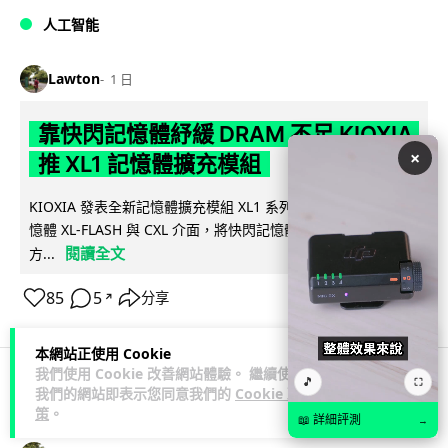
人工智能
Lawton
1 日
靠快閃記憶體紓緩 DRAM 不足 KIOXIA
×
推 XL1 記憶體擴充模組
KIOXIA 發表全新記憶體擴充模組 XL1 系列，結合低延遲快閃記
憶體 XL-FLASH 與 CXL 介面，將快閃記憶體轉化為記憶體擴充
閱讀全文
方...
85
5
分享
↗
本網站正使用 Cookie
我們使用 Cookie 改善網站體驗。 繼續使用
🎵
⛶
我們的網站即表示您同意我們的
Cookie 政
商業科技
資訊保安
策
。
📖 詳細評測
→