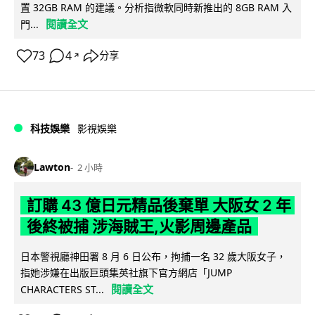
置 32GB RAM 的建議。分析指微軟同時新推出的 8GB RAM 入
閱讀全文
門...
73
4
分享
↗
科技娛樂
影視娛樂
Lawton
2 小時
訂購 43 億日元精品後棄單 大阪女 2 年
後終被捕 涉海賊王,火影周邊產品
日本警視廳神田署 8 月 6 日公布，拘捕一名 32 歲大阪女子，
指她涉嫌在出版巨頭集英社旗下官方網店「JUMP
閱讀全文
CHARACTERS ST...