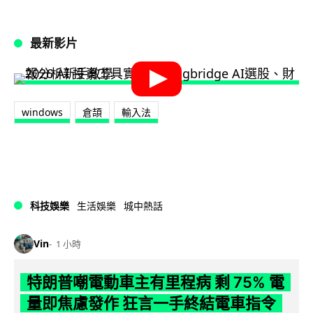
最新影片
windows
倉頡
輸入法
科技娛樂
生活娛樂
城中熱話
Vin
1 小時
特朗普嘲電動車主有里程病 剩 75% 電
量即焦慮發作 狂言一手終結電車指令