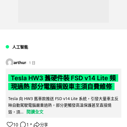
人工智能
arthur
1 日
Tesla HW3 舊硬件裝 FSD v14 Lite 頻
現過熱 部分電腦損毀車主須自費維修
Tesla 向 HW3 舊車款推送 FSD v14 Lite 系統，引發大量車主反
映自動駕駛電腦嚴重過熱，部分更觸發高溫保護甚至直接燒
閱讀全文
毀，須...
10
1
分享
↗