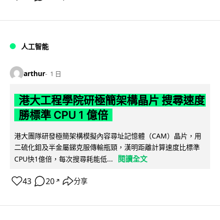
人工智能
arthur
1 日
港大工程學院研極簡架構晶片 搜尋速度
勝標準 CPU 1 億倍
港大團隊研發極簡架構模擬內容尋址記憶體（CAM）晶片，用
二硫化鉬及半金屬銻克服傳輸瓶頸，漢明距離計算速度比標準
閱讀全文
CPU快1億倍，每次搜尋耗能低...
43
20
分享
↗