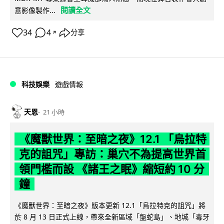
閱讀全文
意影像製作...
34
4
分享
↗
科技娛樂
遊戲情報
天恩
21 小時
《魔獸世界：至暗之夜》12.1 「烏拉特
克的詛咒」專訪：巢穴不為提高世界首
領門檻而設 《諸王之眠》縮短約 10 分
鐘
《魔獸世界：至暗之夜》版本更新 12.1「烏拉特克的詛咒」將
於 8 月 13 日正式上線，帶來全新區域「盤蛇島」、地城「毒牙