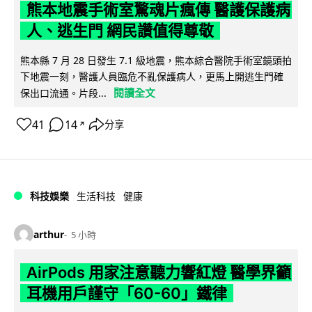
熊本地震手術室驚魂片瘋傳 醫護保護病
人、逃生門 網民讚值得尊敬
熊本縣 7 月 28 日發生 7.1 級地震，熊本綜合醫院手術室鏡頭拍
下地震一刻，醫護人員臨危不亂保護病人，更馬上開逃生門確
閱讀全文
保出口流通。片段...
41
14
分享
↗
科技娛樂
生活科技
健康
arthur
5 小時
AirPods 用家注意聽力響紅燈 醫學界籲
耳機用戶謹守「60-60」鐵律