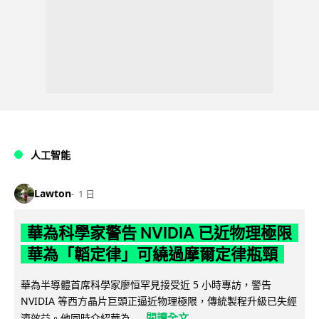
人工智能
Lawton
1 日
華為科學家警告 NVIDIA 已近物理極限
華為「韜定律」可繞過摩爾定律瓶頸
華為半導體首席科學家廖恒罕見接受近 5 小時專訪，警告
NVIDIA 等西方晶片巨頭正逼近物理極限，傳統製程升級已失經
閱讀全文
濟效益。他同時介紹華為...