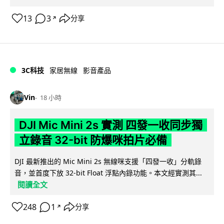
13
3
分享
↗
3C科技
家居無線
影音產品
Vin
18 小時
DJI Mic Mini 2s 實測 四發一收同步獨
立錄音 32-bit 防爆咪拍片必備
DJI 最新推出的 Mic Mini 2s 無線咪支援「四發一收」分軌錄
音，並首度下放 32-bit Float 浮點內錄功能。本文經實測其...
閱讀全文
248
1
分享
↗