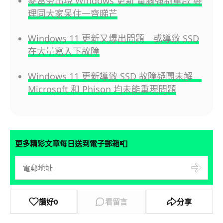
麥當勞出現 Windows 更新 電腦強制重啟 經
理同大家呆住一齊睇芒
Windows 11 更新又爆出問題 或導致 SSD
在大量寫入下故障
Windows 11 更新導致 SSD 故障疑團未解
Microsoft 和 Phison 均未能重現問題
📮
更多精彩文章每日送到電子郵箱
讚好
0
看留言
分享