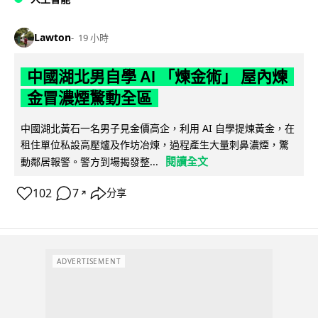
Lawton
19 小時
中國湖北男自學 AI 「煉金術」 屋內煉
金冒濃煙驚動全區
中國湖北黃石一名男子見金價高企，利用 AI 自學提煉黃金，在
租住單位私設高壓爐及作坊冶煉，過程產生大量刺鼻濃煙，驚
閱讀全文
動鄰居報警。警方到場揭發整...
102
7
分享
↗
ADVERTISEMENT