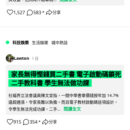
1,527
583
分享
↗
科技娛樂
生活娛樂
城中熱話
Lawton
1 日
家長無得慳錢買二手書 電子啟動碼鎖死
二手教科書 學生無法做功課
社福界立法會議員陳文宜指，一間中學書單價錢按年加 14.7%
遠超通漲，令家長難以負擔。而且電子教材啟動碼這項設計，
閱讀全文
令學生無法完成功課，二手...
915
354
分享
↗