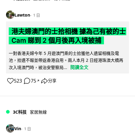
Lawton
1 日
港夫婦澳門的士拾相機 據為己有被的士
Cam 睇到 2 個月後再入境被捕
一對香港夫婦今年 5 月遊澳門乘的士拾獲他人遺留相機及電
池，拾遺不報並帶返香港自用。兩人本月 2 日經港珠澳大橋再
閱讀全文
次入境澳門時，被治安警察局...
523
75
分享
↗
3C科技
家居無線
Vin
1 日