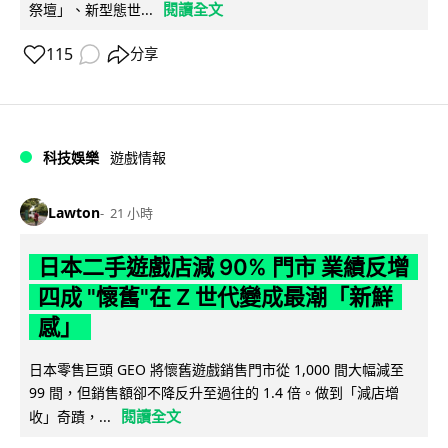
閱讀全文
祭壇」、新型態世...
115
分享
科技娛樂
遊戲情報
Lawton
21 小時
日本二手遊戲店減 90% 門市 業績反增
四成 "懷舊"在 Z 世代變成最潮「新鮮
感」
日本零售巨頭 GEO 將懷舊遊戲銷售門市從 1,000 間大幅減至
99 間，但銷售額卻不降反升至過往的 1.4 倍。做到「減店增
閱讀全文
收」奇蹟，...