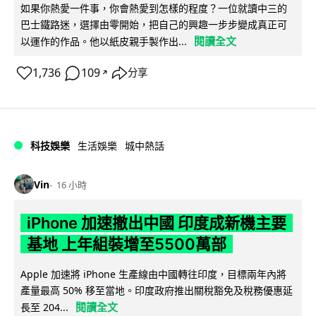
如果你熱愛一件事，你會熱愛到怎樣的程度？一位就讀中三的
巴士鐵路迷，選擇由零開始，把自己的興趣一步步變成真正可
閱讀全文
以運作的作品。他以紙皮親手製作出...
1,736
109
分享
↗
科技娛樂
生活娛樂
城中熱話
Vin
16 小時
iPhone 加速撤出中國 印度成新機主要
基地 上年組裝增至5500萬部
Apple 加速將 iPhone 生產線由中國轉往印度，目標兩年內將
產量最高 50% 移至當地。印度政府推出關稅豁免及稅務優惠延
閱讀全文
長至 204...