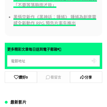
「不要等落夠雨才掛」
黑悟空新作《黑神話：鍾馗》 鍾馗為創意靈
感全新動作 RPG 預告片率先推出
📮
更多精彩文章每日送到電子郵箱
讚好
0
看留言
分享
最新影片