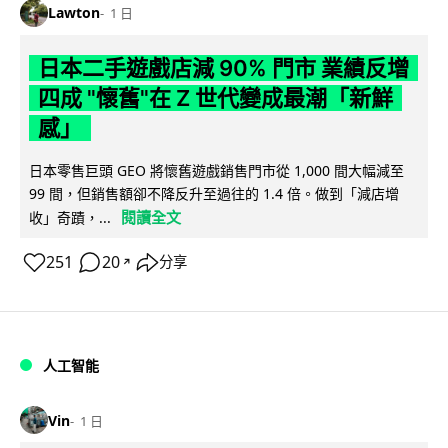
Lawton
1 日
日本二手遊戲店減 90% 門市 業績反增
四成 "懷舊"在 Z 世代變成最潮「新鮮
感」
日本零售巨頭 GEO 將懷舊遊戲銷售門市從 1,000 間大幅減至
99 間，但銷售額卻不降反升至過往的 1.4 倍。做到「減店增
閱讀全文
收」奇蹟，...
251
20
分享
↗
人工智能
Vin
1 日