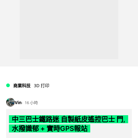
商業科技
3D 打印
Vin
16 小時
中三巴士鐵路迷 自製紙皮遙控巴士 門,
水撥識郁 + 實時GPS報站