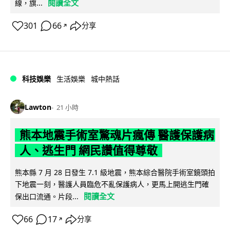
閱讀全文
線，旗...
301
66
分享
↗
科技娛樂
生活娛樂
城中熱話
Lawton
21 小時
熊本地震手術室驚魂片瘋傳 醫護保護病
人、逃生門 網民讚值得尊敬
熊本縣 7 月 28 日發生 7.1 級地震，熊本綜合醫院手術室鏡頭拍
下地震一刻，醫護人員臨危不亂保護病人，更馬上開逃生門確
閱讀全文
保出口流通。片段...
66
17
分享
↗