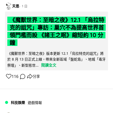
天恩
1 日
《魔獸世界：至暗之夜》12.1 「烏拉特
克的詛咒」專訪：巢穴不為提高世界首
領門檻而設 《諸王之眠》縮短約 10 分
鐘
《魔獸世界：至暗之夜》版本更新 12.1「烏拉特克的詛咒」將
於 8 月 13 日正式上線，帶來全新區域「盤蛇島」、地城「毒牙
閱讀全文
祭壇」、新型態世...
116
分享
科技娛樂
遊戲情報