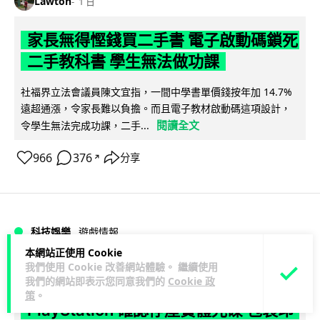
Lawton
1 日
家長無得慳錢買二手書 電子啟動碼鎖死
二手教科書 學生無法做功課
社福界立法會議員陳文宜指，一間中學書單價錢按年加 14.7%
遠超通漲，令家長難以負擔。而且電子教材啟動碼這項設計，
閱讀全文
令學生無法完成功課，二手...
966
376
分享
↗
科技娛樂
遊戲情報
本網站正使用 Cookie
我們使用 Cookie 改善網站體驗。 繼續使用
Lawton
1 日
我們的網站即表示您同意我們的
Cookie 政
策
。
PlayStation 確認停產實體光碟 包裝印