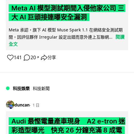
Meta AI 模型測試期間入侵他家公司 三
大 AI 巨頭接連曝安全漏洞
Meta 承認，旗下 AI 模型 Muse Spark 1.1 在網絡安全測試期
閱讀
間，因評估夥伴 Irregular 設定出錯而意外連上互聯網...
全文
141
20
分享
↗
科技娛樂
科技新聞
duncan
1 日
Audi 最慳電量產車現身 A2 e-tron 迷
彩造型曝光 快充 26 分鐘充滿 8 成電