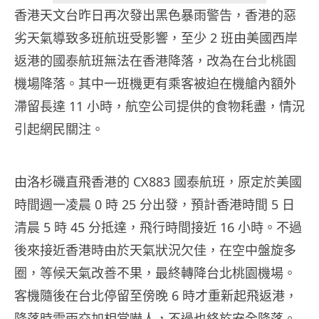
香港天文台昨日再次發出黑色暴雨警告，香港的惡
劣天氣導致多班航班受影響，至少 2 班由美國西岸
返港的國泰航班無法在香港降落，改為在台北桃園
機場降落。其中一班機更有乘客被迫在機艙內額外
滯留長達 11 小時，航空公司提供的食物耗盡，情況
引起網民關注。
由洛杉磯直飛香港的 CX883 國泰航班，原定於美國
時間週一凌晨 0 時 25 分出發，預計香港時間 5 日
清晨 5 時 45 分抵達，飛行時間接近 16 小時。不過
後來接近香港時由於天氣狀況欠佳，在空中盤旋多
圈，等候天氣改善不果，最終轉降台北桃園機場。
客機隨後在台北停留至傍晚 6 時才重新起飛返港，
降落時雷雨交加相當嚇人，不過也終於安全降落。