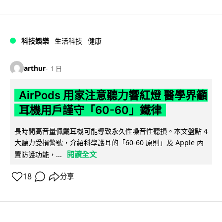
科技娛樂
生活科技
健康
arthur
1 日
AirPods 用家注意聽力響紅燈 醫學界籲
耳機用戶謹守「60-60」鐵律
長時間高音量佩戴耳機可能導致永久性噪音性聽損。本文盤點 4
大聽力受損警號，介紹科學護耳的「60-60 原則」及 Apple 內
閱讀全文
置防護功能，...
18
分享