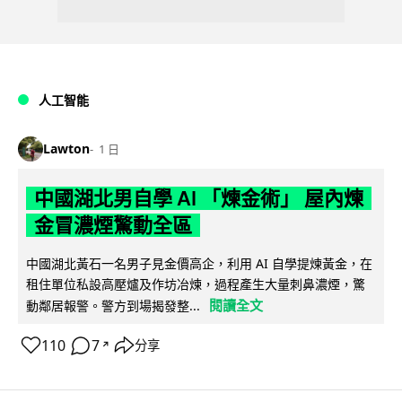
人工智能
Lawton
1 日
中國湖北男自學 AI 「煉金術」 屋內煉
金冒濃煙驚動全區
中國湖北黃石一名男子見金價高企，利用 AI 自學提煉黃金，在
租住單位私設高壓爐及作坊冶煉，過程產生大量刺鼻濃煙，驚
閱讀全文
動鄰居報警。警方到場揭發整...
110
7
分享
↗