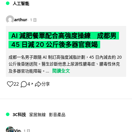
人工智能
arthur
1 日
AI 減肥餐單配合高強度操練 成都男
45 日減 20 公斤後多器官衰竭
成都一名男子跟隨 AI 制訂高強度減脂計劃，45 日內減去約 20
公斤後昏迷送院。醫生診斷他患上尿源性膿毒症、膿毒性休克
閱讀全文
及多器官功能障礙。...
22
4
分享
↗
3C科技
家居無線
影音產品
Vin
1 日