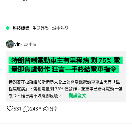
科技娛樂
生活娛樂
城中熱話
Vin
20 小時
特朗普嘲電動車主有里程病 剩 75% 電
量即焦慮發作 狂言一手終結電車指令
特朗普在拉斯維加斯造勢大會上公開嘲諷電動車車主患有「里
程焦慮病」，聲稱電量剩 75% 便發作，並重申已廢除電動車強
閱讀全文
制令。惟專業車媒隨即反駁，...
531
243
分享
↗