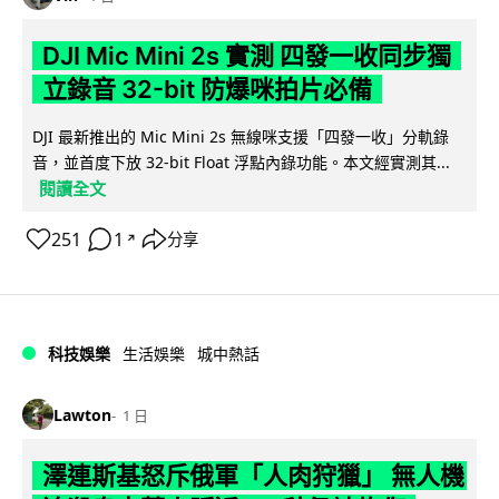
DJI Mic Mini 2s 實測 四發一收同步獨
立錄音 32-bit 防爆咪拍片必備
DJI 最新推出的 Mic Mini 2s 無線咪支援「四發一收」分軌錄
音，並首度下放 32-bit Float 浮點內錄功能。本文經實測其...
閱讀全文
251
1
分享
↗
科技娛樂
生活娛樂
城中熱話
Lawton
1 日
澤連斯基怒斥俄軍「人肉狩獵」 無人機