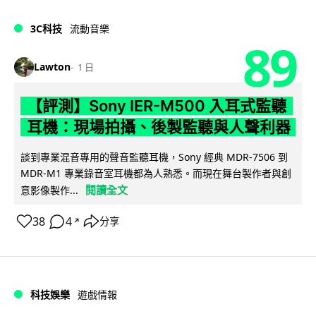
3C科技
流動音樂
89
Lawton
1 日
【評測】Sony IER-M500 入耳式監聽
耳機：現場拍攝、後製監聽與人聲利器
談到專業混音專用的聲音監聽耳機，Sony 經典 MDR-7506 到
MDR-M1 專業錄音室耳機都為人熟悉。而現在舞台製作者與創
閱讀全文
意影像製作...
38
4
分享
↗
科技娛樂
遊戲情報