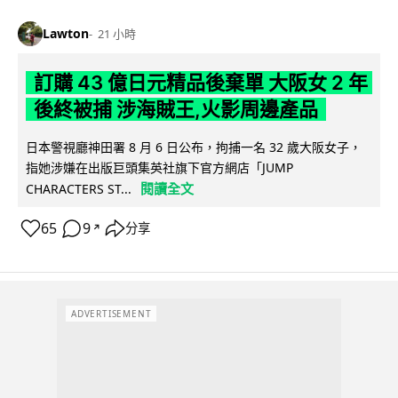
Lawton
21 小時
訂購 43 億日元精品後棄單 大阪女 2 年
後終被捕 涉海賊王,火影周邊產品
日本警視廳神田署 8 月 6 日公布，拘捕一名 32 歲大阪女子，
指她涉嫌在出版巨頭集英社旗下官方網店「JUMP
閱讀全文
CHARACTERS ST...
65
9
分享
↗
ADVERTISEMENT