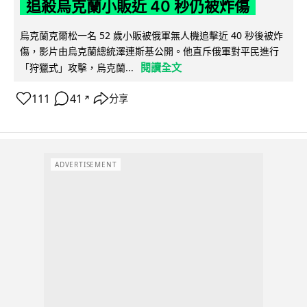
追殺烏克蘭小販近 40 秒仍被炸傷
烏克蘭克爾松一名 52 歲小販被俄軍無人機追擊近 40 秒後被炸
傷，影片由烏克蘭總統澤連斯基公開。他直斥俄軍對平民進行
閱讀全文
「狩獵式」攻擊，烏克蘭...
111
41
分享
↗
ADVERTISEMENT