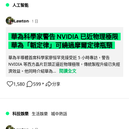
人工智能
Lawton
1 日
華為科學家警告 NVIDIA 已近物理極限
華為「韜定律」可繞過摩爾定律瓶頸
華為半導體首席科學家廖恒罕見接受近 5 小時專訪，警告
NVIDIA 等西方晶片巨頭正逼近物理極限，傳統製程升級已失經
閱讀全文
濟效益。他同時介紹華為...
1,580
599
分享
↗
科技娛樂
生活娛樂
城中熱話