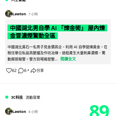
Lawton
7 小時
中國湖北男自學 AI 「煉金術」 屋內煉
金冒濃煙驚動全區
中國湖北黃石一名男子見金價高企，利用 AI 自學提煉黃金，在
租住單位私設高壓爐及作坊冶煉，過程產生大量刺鼻濃煙，驚
閱讀全文
動鄰居報警。警方到場揭發整...
62
6
分享
↗
3C科技
流動音樂
89
Lawton
8 小時