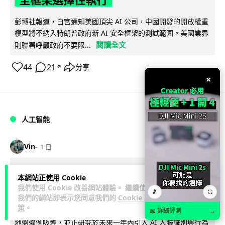
彭博社報道，白宮通知美國頂尖 AI 公司，中國開發的開放權重
模型將不納入特朗普政府新 AI 安全框架的測試範圍。美國業界
閱讀全文
則聯署呼籲政府不要限...
44
21
分享
↗
×
人工智能
Vin
1 日
地盤偷吸煙難逃高空法眼 勞工處出動熱
本網站正使用 Cookie
感無人機 擬加 AI 人臉識別精準執法
我們使用 Cookie 改善網站體驗。 繼續使用
🎵
⛶
我們的網站即表示您同意我們的
Cookie 政
策
。
勞工處投入配備熱感應鏡頭的小型無人機進行高空巡邏以打擊
📖 詳細評測
→
地盤違例吸煙，並正研究於未來一年內引入 AI 人臉識別與行為