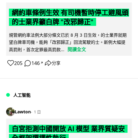
網約車條例生效 有司機暫時停工避風頭
的士業界籲白牌 "改邪歸正"
規管網約車法例大部分條文已於 8 月 3 日生效，的士業界就期
望白牌車司機，能夠「改邪歸正」回流駕駛的士。新例大幅提
閱讀全文
高罰則，首次定罪最高罰款...
205
146
分享
↗
人工智能
Lawton
1 日
白宮拒測中國開放 AI 模型 業界質疑安
全框架選擇性執行