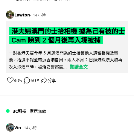
Lawton
14 小時
港夫婦澳門的士拾相機 據為己有被的士
Cam 睇到 2 個月後再入境被捕
一對香港夫婦今年 5 月遊澳門乘的士拾獲他人遺留相機及電
池，拾遺不報並帶返香港自用。兩人本月 2 日經港珠澳大橋再
閱讀全文
次入境澳門時，被治安警察局...
405
60
分享
↗
3C科技
家居無線
Vin
14 小時