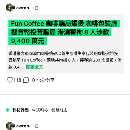
Lawton
1 日
Fun Coffee 咖啡騙局爆煲 咖啡包裝虛
擬貨幣投資騙局 港澳警拘 8 人涉款
9,400 萬元
香港警方聯同澳門司警搗破以養生咖啡生意包裝的虛擬貨幣投
資騙局 Fun Coffee，兩地共拘捕 8 人，接獲逾 200 宗舉報，涉
閱讀全文
款 9,4...
118
10
分享
↗
科技娛樂
生活科技
智慧城市
Lawton
1 日