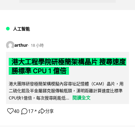
人工智能
arthur
18 小時
港大工程學院研極簡架構晶片 搜尋速度
勝標準 CPU 1 億倍
港大團隊研發極簡架構模擬內容尋址記憶體（CAM）晶片，用
二硫化鉬及半金屬銻克服傳輸瓶頸，漢明距離計算速度比標準
閱讀全文
CPU快1億倍，每次搜尋耗能低...
40
17
分享
↗