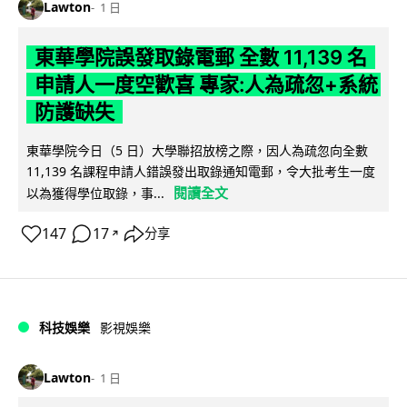
Lawton
1 日
東華學院誤發取錄電郵 全數 11,139 名
申請人一度空歡喜 專家:人為疏忽+系統
防護缺失
東華學院今日（5 日）大學聯招放榜之際，因人為疏忽向全數
11,139 名課程申請人錯誤發出取錄通知電郵，令大批考生一度
閱讀全文
以為獲得學位取錄，事...
147
17
分享
↗
科技娛樂
影視娛樂
Lawton
1 日