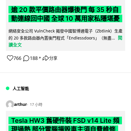
逾 20 款平價路由器爆後門 每 35 秒自
動連線回中國 全球 10 萬用家私隱堪憂
網絡安全公司 VulnCheck 揭發中國智博通電子（Zbtlink）生產
閱
的 20 多款路由器內置後門程式「Endlessdoors」（無盡...
讀全文
766
188
分享
↗
人工智能
arthur
17 小時
Tesla HW3 舊硬件裝 FSD v14 Lite 頻
現過熱 部分電腦損毀車主須自費維修