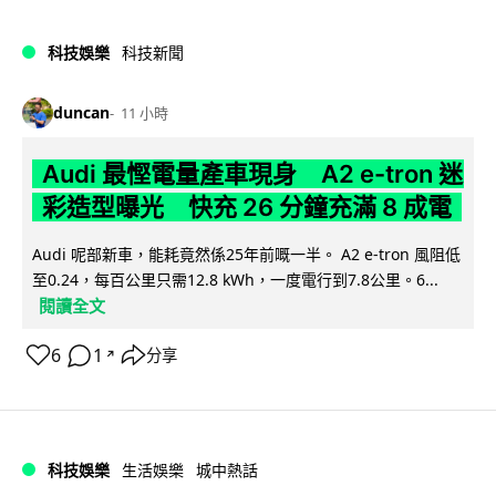
科技娛樂
科技新聞
duncan
11 小時
Audi 最慳電量產車現身 A2 e-tron 迷
彩造型曝光 快充 26 分鐘充滿 8 成電
Audi 呢部新車，能耗竟然係25年前嘅一半。 A2 e-tron 風阻低
至0.24，每百公里只需12.8 kWh，一度電行到7.8公里。6...
閱讀全文
6
1
分享
↗
科技娛樂
生活娛樂
城中熱話