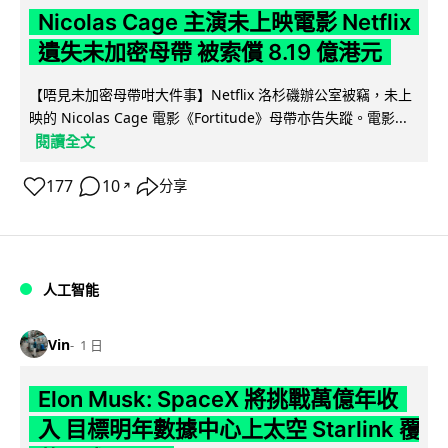
Nicolas Cage 主演未上映電影 Netflix
遺失未加密母帶 被索償 8.19 億港元
【唔見未加密母帶咁大件事】Netflix 洛杉磯辦公室被竊，未上
映的 Nicolas Cage 電影《Fortitude》母帶亦告失蹤。電影...
閱讀全文
177
10
分享
↗
人工智能
Vin
1 日
Elon Musk: SpaceX 將挑戰萬億年收
入 目標明年數據中心上太空 Starlink 覆