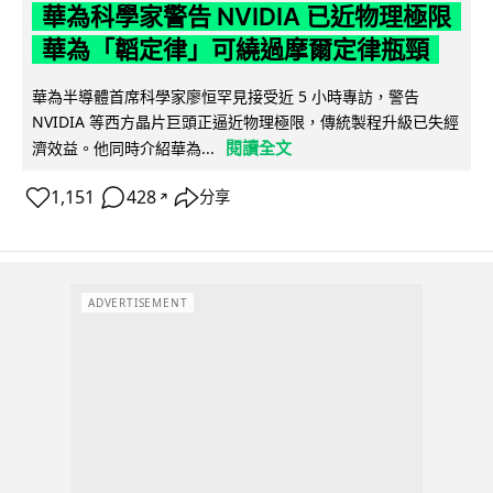
華為科學家警告 NVIDIA 已近物理極限
華為「韜定律」可繞過摩爾定律瓶頸
華為半導體首席科學家廖恒罕見接受近 5 小時專訪，警告
NVIDIA 等西方晶片巨頭正逼近物理極限，傳統製程升級已失經
閱讀全文
濟效益。他同時介紹華為...
1,151
428
分享
↗
ADVERTISEMENT