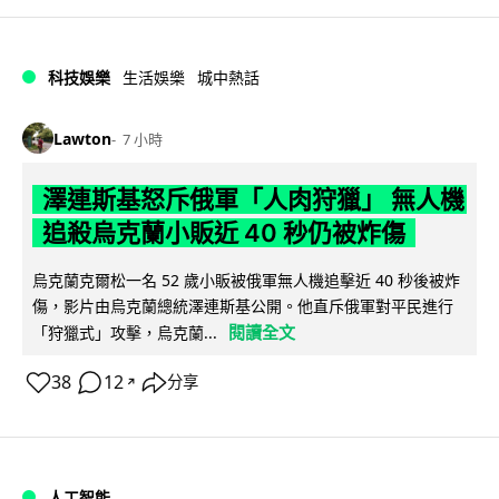
科技娛樂
生活娛樂
城中熱話
Lawton
7 小時
澤連斯基怒斥俄軍「人肉狩獵」 無人機
追殺烏克蘭小販近 40 秒仍被炸傷
烏克蘭克爾松一名 52 歲小販被俄軍無人機追擊近 40 秒後被炸
傷，影片由烏克蘭總統澤連斯基公開。他直斥俄軍對平民進行
閱讀全文
「狩獵式」攻擊，烏克蘭...
38
12
分享
↗
人工智能