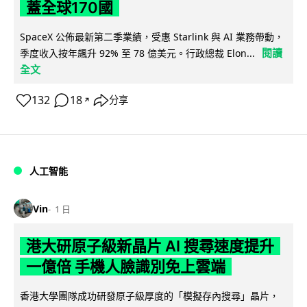
蓋全球170國
SpaceX 公佈最新第二季業績，受惠 Starlink 與 AI 業務帶動，
閱讀
季度收入按年飆升 92% 至 78 億美元。行政總裁 Elon...
全文
132
18
分享
↗
人工智能
Vin
1 日
港大研原子級新晶片 AI 搜尋速度提升
一億倍 手機人臉識別免上雲端
香港大學團隊成功研發原子級厚度的「模擬存內搜尋」晶片，