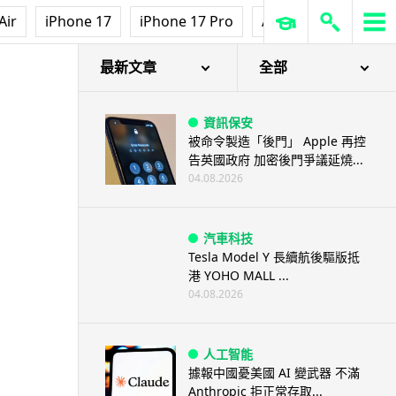
Air
iPhone 17
iPhone 17 Pro
AirPods Pro 3
Ap
最新文章
全部
資訊保安
被命令製造「後門」 Apple 再控
告英國政府 加密後門爭議延燒...
04.08.2026
汽車科技
Tesla Model Y 長續航後驅版抵
港 YOHO MALL ...
04.08.2026
人工智能
據報中國憂美國 AI 變武器 不滿
Anthropic 拒正常存取...