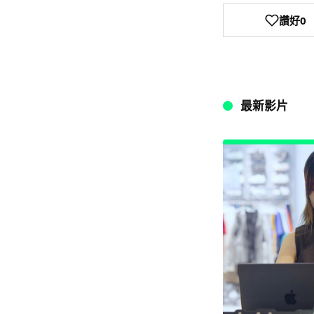
讚好
0
最新影片