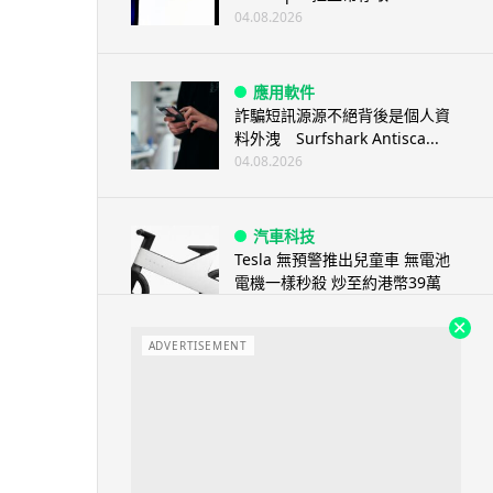
04.08.2026
應用軟件
詐騙短訊源源不絕背後是個人資
料外洩 Surfshark Antisca...
04.08.2026
汽車科技
Tesla 無預警推出兒童車 無電池
電機一樣秒殺 炒至約港幣39萬
04.08.2026
ADVERTISEMENT
iPhone app
歐盟再發功 Apple 終答應
iPhone 跨機剪貼簿將可貼 ...
04.08.2026