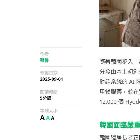
作者
藍骨
隨著韓國步入「
分發由本土初創公司
發佈日期
2025-09-01
對話系統的 A
用餐服藥，並在
閱讀時間
5分鐘
12,000 個 
字體大小
A
A
A
韓國面臨嚴
韓國獨居長者正