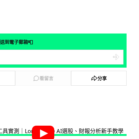
📮
送到電子郵箱
看留言
分享