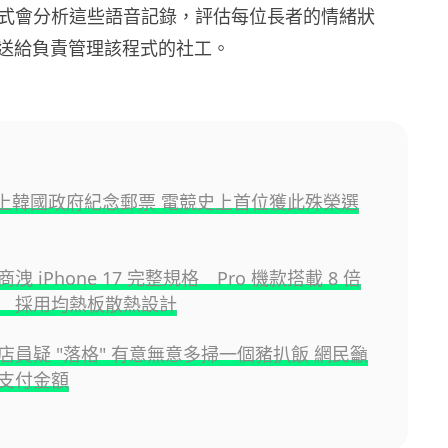
 AI 程式會分析這些語音記錄，評估每位長者的情緒狀
送給負責管理該程式的社工。
r 登上韓國政府紀念郵票 電競史上首位獲此殊榮選
洩 iPhone 17 完整規格 Pro 機款搭載 8 倍
 採用均熱板散熱設計
店員疑 "落格" 有意無意多掃一個豬扒飯 網民籲
支付金額