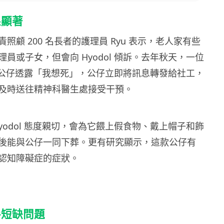
果顯著
照顧 200 名長者的護理員 Ryu 表示，老人家有些
員或子女，但會向 Hyodol 傾訴。去年秋天，一位
ol 公仔透露「我想死」，公仔立即將訊息轉發給社工，
及時送往精神科醫生處接受干預。
yodol 態度親切，會為它餵上假食物、戴上帽子和飾
後能與公仔一同下葬。更有研究顯示，這款公仔有
認知障礙症的症狀。
手短缺問題