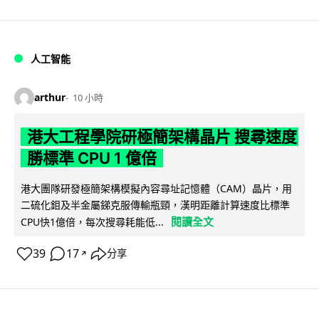
人工智能
arthur
10 小時
港大工程學院研極簡架構晶片 搜尋速度
勝標準 CPU 1 億倍
港大團隊研發極簡架構模擬內容尋址記憶體（CAM）晶片，用
二硫化鉬及半金屬銻克服傳輸瓶頸，漢明距離計算速度比標準
閱讀全文
CPU快1億倍，每次搜尋耗能低...
39
17
分享
↗