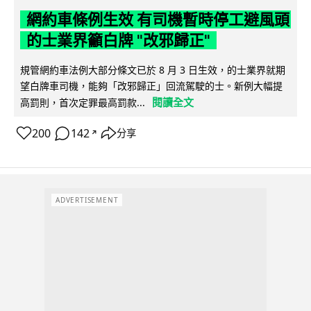
網約車條例生效 有司機暫時停工避風頭
的士業界籲白牌 "改邪歸正"
規管網約車法例大部分條文已於 8 月 3 日生效，的士業界就期
望白牌車司機，能夠「改邪歸正」回流駕駛的士。新例大幅提
閱讀全文
高罰則，首次定罪最高罰款...
200
142
分享
↗
ADVERTISEMENT