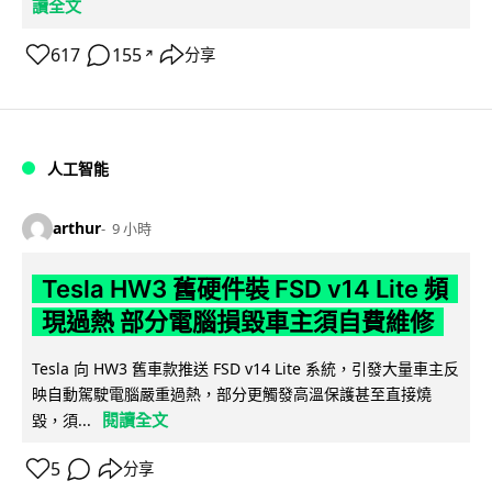
讀全文
617
155
分享
↗
人工智能
arthur
9 小時
Tesla HW3 舊硬件裝 FSD v14 Lite 頻
現過熱 部分電腦損毀車主須自費維修
Tesla 向 HW3 舊車款推送 FSD v14 Lite 系統，引發大量車主反
映自動駕駛電腦嚴重過熱，部分更觸發高溫保護甚至直接燒
閱讀全文
毀，須...
5
分享