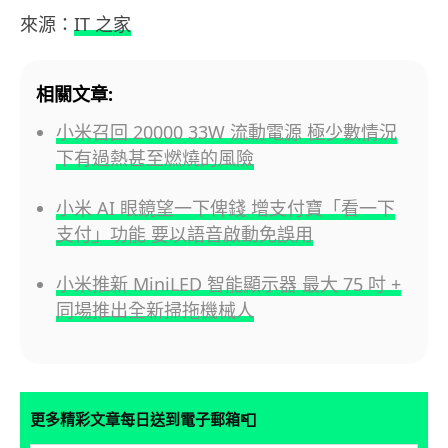
來源：
IT 之家
相關文章:
小米召回 20000 33W 流動電源 極少數情況
下有過熱甚至燃燒的風險
小米 AI 眼鏡望一下俾錢 增支付寶「看一下
支付」功能 要以語音啟動免誤用
小米推新 MiniLED 智能顯示器 最大 75 吋 +
同場推出全新掃拖機械人
📮
更多精彩文章每日送到電子郵箱