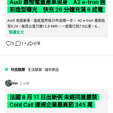
Audi 最慳電量產車現身 A2 e-tron 迷
彩造型曝光 快充 26 分鐘充滿 8 成電
Audi 呢部新車，能耗竟然係25年前嘅一半。 A2 e-tron 風阻低
至0.24，每百公里只需12.8 kWh，一度電行到7.8公里。6...
閱讀全文
3
1
分享
↗
科技娛樂
生活娛樂
城中熱話
Vin
2 小時
法國 8 月 11 日出新例 未經同意嚴禁
Cold Call 違規企業最高罰 345 萬