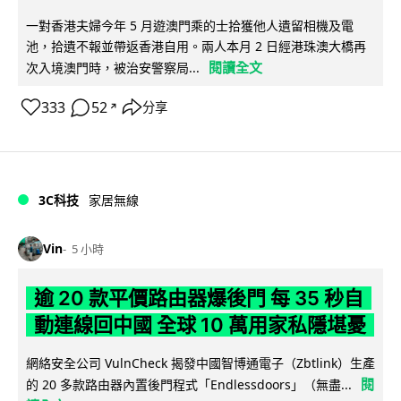
一對香港夫婦今年 5 月遊澳門乘的士拾獲他人遺留相機及電
池，拾遺不報並帶返香港自用。兩人本月 2 日經港珠澳大橋再
閱讀全文
次入境澳門時，被治安警察局...
333
52
分享
↗
3C科技
家居無線
Vin
5 小時
逾 20 款平價路由器爆後門 每 35 秒自
動連線回中國 全球 10 萬用家私隱堪憂
網絡安全公司 VulnCheck 揭發中國智博通電子（Zbtlink）生產
閱
的 20 多款路由器內置後門程式「Endlessdoors」（無盡...