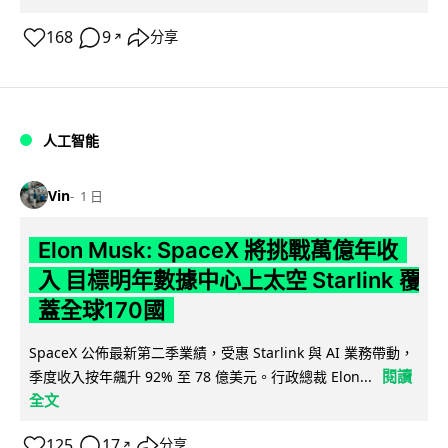
168
9
分享
↗
人工智能
Vin
1 日
Elon Musk: SpaceX 將挑戰萬億年收
入 目標明年數據中心上太空 Starlink 覆
蓋全球170國
SpaceX 公佈最新第二季業績，受惠 Starlink 與 AI 業務帶動，
閱讀
季度收入按年飆升 92% 至 78 億美元。行政總裁 Elon...
全文
125
17
分享
↗