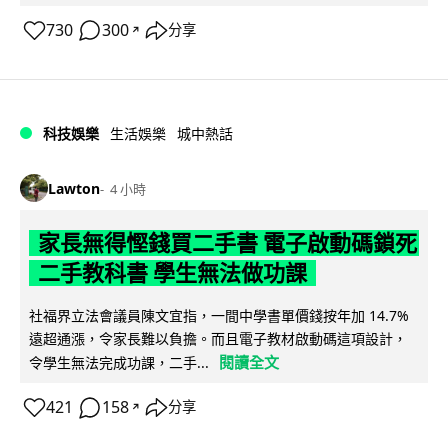
730
300
分享
↗
科技娛樂
生活娛樂
城中熱話
Lawton
4 小時
家長無得慳錢買二手書 電子啟動碼鎖死
二手教科書 學生無法做功課
社福界立法會議員陳文宜指，一間中學書單價錢按年加 14.7%
遠超通漲，令家長難以負擔。而且電子教材啟動碼這項設計，
閱讀全文
令學生無法完成功課，二手...
421
158
分享
↗