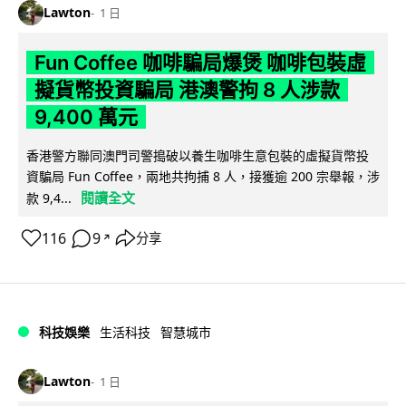
Lawton
1 日
Fun Coffee 咖啡騙局爆煲 咖啡包裝虛
擬貨幣投資騙局 港澳警拘 8 人涉款
9,400 萬元
香港警方聯同澳門司警搗破以養生咖啡生意包裝的虛擬貨幣投
資騙局 Fun Coffee，兩地共拘捕 8 人，接獲逾 200 宗舉報，涉
閱讀全文
款 9,4...
116
9
分享
↗
科技娛樂
生活科技
智慧城市
Lawton
1 日