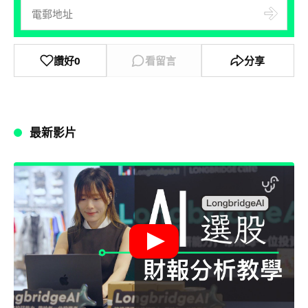
讚好
0
看留言
分享
最新影片