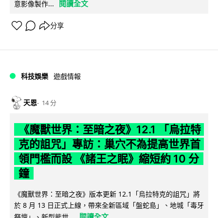
閱讀全文
意影像製作...
分享
科技娛樂
遊戲情報
天恩
14 分
《魔獸世界：至暗之夜》12.1 「烏拉特
克的詛咒」專訪：巢穴不為提高世界首
領門檻而設 《諸王之眠》縮短約 10 分
鐘
《魔獸世界：至暗之夜》版本更新 12.1「烏拉特克的詛咒」將
於 8 月 13 日正式上線，帶來全新區域「盤蛇島」、地城「毒牙
閱讀全文
祭壇」、新型態世...