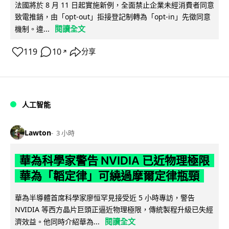
法國將於 8 月 11 日起實施新例，全面禁止企業未經消費者同意
致電推銷，由「opt-out」拒接登記制轉為「opt-in」先徵同意
閱讀全文
機制。違...
119
10
分享
↗
人工智能
Lawton
3 小時
華為科學家警告 NVIDIA 已近物理極限
華為「韜定律」可繞過摩爾定律瓶頸
華為半導體首席科學家廖恒罕見接受近 5 小時專訪，警告
NVIDIA 等西方晶片巨頭正逼近物理極限，傳統製程升級已失經
閱讀全文
濟效益。他同時介紹華為...