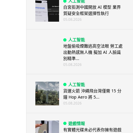
人工智能
白宮拒測中國開放 AI 模型 業界
質疑安全框架選擇性執行
05.08.2026
人工智能
地盤偷吸煙難逃高空法眼 勞工處
出動熱感無人機 擬加 AI 人臉識
別精準...
05.08.2026
人工智能
貨運火箭 沖繩飛台灣僅需 15 分
鐘 Hop Aero 將 5...
05.08.2026
遊戲情報
有實體光碟未必代表你擁有遊戲