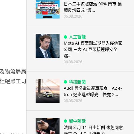
日本二手遊戲店減 90% 門市 業
績反增四成 “懷...
06.08.2026
人工智能
Meta AI 模型測試期間入侵他家
公司 三大 AI 巨頭接連曝安全
漏...
06.08.2026
及物流局局長
杜絕黑工司機
科技新聞
Audi 最慳電量產車現身 A2 e-
tron 迷彩造型曝光 快充 2...
06.08.2026
城中熱話
法國 8 月 11 日出新例 未經同意
嚴禁 Cold Call 違規企...