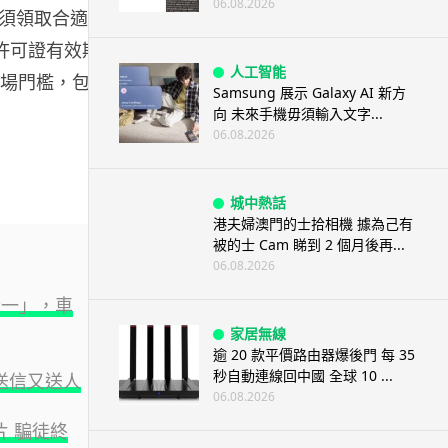
06.08.2026
須領取合適牌
可證有效期 1
人工智能
入場門檻，包括
Samsung 展示 Galaxy AI 新方
向 未來手機毋須輸入文字...
06.08.2026
城中熱話
港夫婦澳門的士拾相機 據為己有
被的士 Cam 睇到 2 個月後再...
06.08.2026
合一」，車
家居無線
逾 20 款平價路由器爆後門 每 35
秒自動連線回中國 全球 10 ...
送信又送人
06.08.2026
片 騙徒終