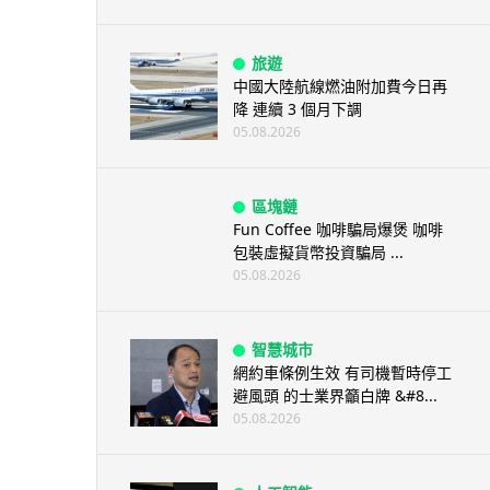
旅遊
中國大陸航線燃油附加費今日再
降 連續 3 個月下調
05.08.2026
區塊鏈
Fun Coffee 咖啡騙局爆煲 咖啡
包裝虛擬貨幣投資騙局 ...
05.08.2026
智慧城市
網約車條例生效 有司機暫時停工
避風頭 的士業界籲白牌 &#8...
05.08.2026