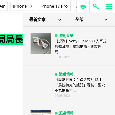
Air
iPhone 17
iPhone 17 Pro
AirPods Pro 3
Ap
最新文章
全部
流動音樂
局局長
【評測】Sony IER-M500 入耳式
監聽耳機：現場拍攝、後製監
聽...
06.08.2026
遊戲情報
《魔獸世界：至暗之夜》12.1
「烏拉特克的詛咒」專訪：巢穴
不為提高世...
06.08.2026
遊戲情報