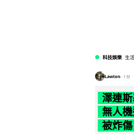
科技娛樂
生
Lawton
1 分
澤連斯
無人機
被炸傷