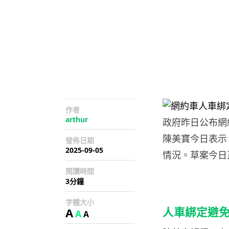
作者
arthur
政府昨日公布網
陳美寶今日表示
發佈日期
2025-09-05
情況。草案今日
閱讀時間
3分鐘
字體大小
A
人車綁定避
A
A