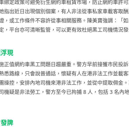
車綁定政策可避免衍生網約車租賃市場，防止網約車許可
她指出近日出現個別個案，有人非法從事私家車載客取酬
證，或工作條件不容許從事相關服務。陳美寶強調：「如
定，平台亦可清晰監管，可以更有效杜絕黑工司機情況發
題浮現
施正值網約車黑工問題日趨嚴重。警方早前接獲市民投訴
熟悉路線，只會說普通話，懷疑有人在港非法工作並載客
團操控，安排內地司機來港非法工作，並從中提取佣金。
司機疑是非法勞工，警方至今已拘捕 8 人，包括 3 名內
方發牌