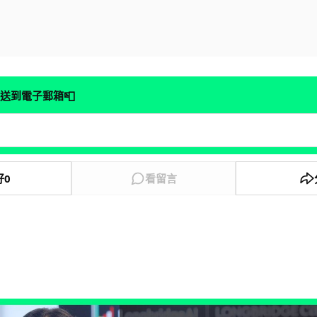
📮
送到電子郵箱
好
0
看留言