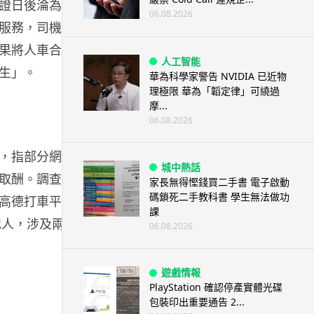
證日後淪為具
06.08.2026
服務，司機可
果將人車合
人工智能
生」。
華為科學家警告 NVIDIA 已近物
理極限 華為「韜定律」可繞過
摩...
06.08.2026
，指部分網約
城中熱話
取酬。調查後
家長無得慳錢買二手書 電子啟動
碼鎖死二手教科書 學生無法做功
高德打車平台
課
地人，涉及兩個
06.08.2026
遊戲情報
PlayStation 確認停產實體光碟
包裝印出重要通告 2...