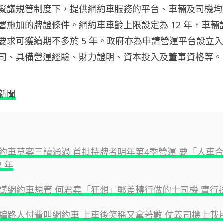
擬議規管制度下，提供網約車服務的平台、車輛及司機均
署施加的牌證條件。網約車車齡上限設定為 12 年，車輛許
要求可獲續期不多於 5 年。政府亦為申請營運平台設立
司、具備營運經驗、財力證明、資本投入及董事資格等。
新聞
約車草案三讀通過 首批持牌者明年第4季營運 要「人車
2 年
議網約車規管 何君堯「狂想」郵差轉行做的士司機 實行
騙路人付費叫網約車 上車後笑稱又拿著數 仗義司機上載