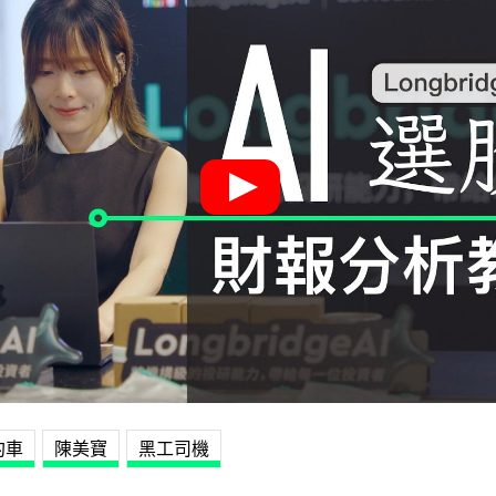
約車
陳美寶
黑工司機