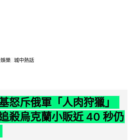
活娛樂
城中熱話
基怒斥俄軍「人肉狩獵」
追殺烏克蘭小販近 40 秒仍