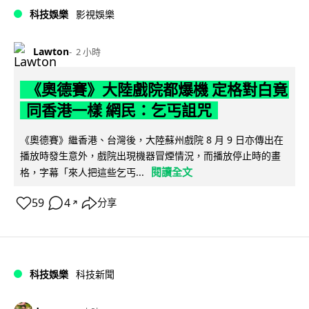
科技娛樂
影視娛樂
Lawton
2 小時
《奧德賽》大陸戲院都爆機 定格對白竟
同香港一樣 網民：乞丐詛咒
《奧德賽》繼香港、台灣後，大陸蘇州戲院 8 月 9 日亦傳出在
播放時發生意外，戲院出現機器冒煙情況，而播放停止時的畫
閱讀全文
格，字幕「來人把這些乞丐...
59
4
分享
↗
科技娛樂
科技新聞