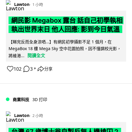
Lawton
1 小時
網民影 Megabox 露台 話自己初學執相
執出世界末日 他人回應: 影到今日氣溫
【睇完反而全身涼哂...】有網民初學攝影不足 1 個月，在
MegaBox 18 樓 Mega Sky 空中花園拍照，因不懂調校光影，
閱讀全文
將維港...
102
3
分享
↗
商業科技
3D 打印
Lawton
2 小時
台灣 67 歲博士翁自製反無人機槍囚 2