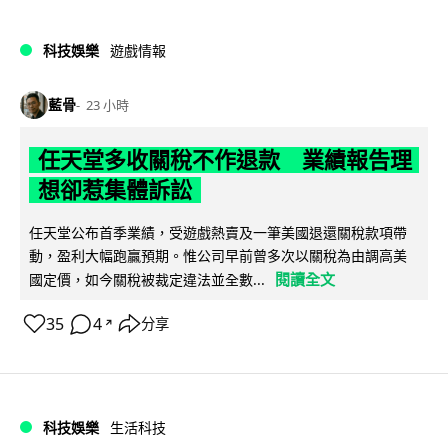
科技娛樂
遊戲情報
藍骨
23 小時
任天堂多收關稅不作退款 業績報告理
想卻惹集體訴訟
任天堂公布首季業績，受遊戲熱賣及一筆美國退還關稅款項帶
動，盈利大幅跑贏預期。惟公司早前曾多次以關稅為由調高美
閱讀全文
國定價，如今關稅被裁定違法並全數...
35
4
分享
↗
科技娛樂
生活科技