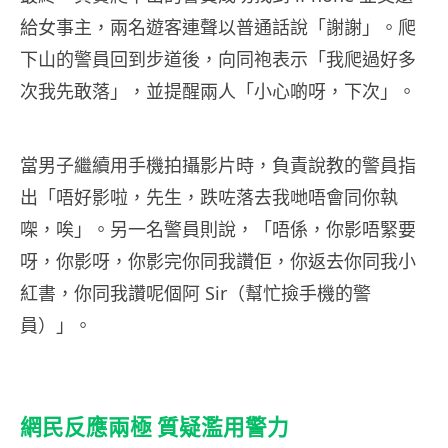
給女事主，兩名遊客連聲以普通話說「謝謝」。爬
下山的警員回到步道後，向同袍表示「我爬過好多
次我先敢落」，並提醒兩人「小心啲呀，下次」。
當男子繼續用手機拍攝影片時，負責說教的警員指
出「唔好影啦，先生，跌咗落去我哋唔會同你執
㗎，唉」。另一名警員則說，「唔係，你影唔緊要
呀，你影呀，你影完你同我讚佢，你返去你同我小
紅書，你同我讚呢個阿 Sir（幫忙撿手機的警
員）」。
網民反應兩極 質疑濫用警力