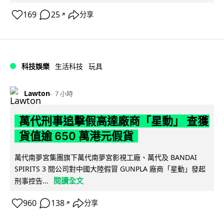
169
25
分享
↗
科技娛樂
生活科技
玩具
Lawton
7 小時
萬代刑事追擊假高達廠商「星動」 查獲
貨值逾 650 萬港元假貨
萬代南夢宮集團旗下萬代南夢宮影視工廠、萬代及 BANDAI
SPIRITS 3 間公司對中國大陸假冒 GUNPLA 廠商「星動」發起
閱讀全文
刑事控告...
960
138
分享
↗