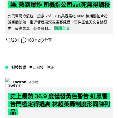
譟: 熱到爆炸 司機指公司set死無得調校
九巴車廂冷氣統一設定 25°C，有乘客乘搭 60M 線期間拍片投
訴車廂悶熱，批評管理層漠視乘客感受，事件正值天文台錄得
閱讀全文
史上最高氣溫。翻查資料...
281
163
分享
↗
科技娛樂
生活科技
健康
Lawton
4 小時
史上最熱 36.9 度僅發黃色警告 紅黑警
告門檻定得過高 林超英轟制度形同陳列
品