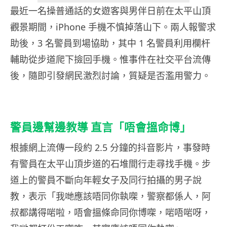
最近一名操普通話的女遊客與男伴日前在太平山頂
觀景期間，iPhone 手機不慎掉落山下。兩人報警求
助後，3 名警員到場協助，其中 1 名警員利用欄杆
輔助從步道爬下撿回手機。惟事件在社交平台流傳
後，隨即引發網民激烈討論，質疑是否濫用警力。
警員邊幫邊教導 直言「唔會搵命博」
根據網上流傳一段約 2.5 分鐘的抖音影片，事發時
有警員在太平山頂步道的石堆間行走尋找手機。步
道上的警員不斷向年輕女子及同行拍攝的男子說
教，表示「我哋應該唔同你執㗎，警察都係人，阿
叔都講得啱啦，唔會搵條命同你博㗎，啱唔啱呀，