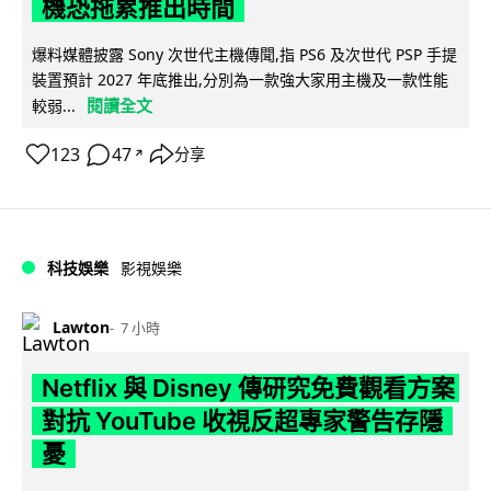
機恐拖累推出時間
爆料媒體披露 Sony 次世代主機傳聞,指 PS6 及次世代 PSP 手提
裝置預計 2027 年底推出,分別為一款強大家用主機及一款性能
閱讀全文
較弱...
123
47
分享
↗
科技娛樂
影視娛樂
Lawton
7 小時
Netflix 與 Disney 傳研究免費觀看方案
對抗 YouTube 收視反超專家警告存隱
憂