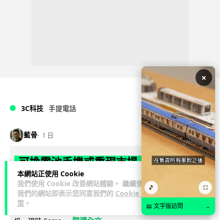
×
3C科技
手提電話
藍骨
1 日
可換電池手機或重現市場 歐盟新例
本網站正使用 Cookie
2027 年強制手機用可拆式電池
我們使用 Cookie 改善網站體驗。 繼續使用
🎵
⛶
我們的網站即表示您同意我們的
Cookie 政
歐盟新例將於 2027 年 2 月 18 日生效，規定手機及平板電腦電
策
。
📖 文字版訪問
→
池須可由用戶自行拆換，目標是延長裝置壽命及減少電子垃