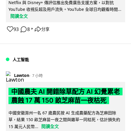
Netflix 與 Disney+ 傳評估推出免費廣告支援方案，以對抗
YouTube 收視反超及用戶流失。YouTube 全球日均觀看時間...
閱讀全文
93
8
分享
↗
人工智能
Lawton
7 小時
中國農夫 AI 開錯除草配方 AI 幻覺累老
農蝕 17 萬 150 畝芝麻苗一夜枯死
中國安徽滁州一名 67 歲農民按 AI 生成農藥配方為芝麻田除
草，結果 150 畝芝麻苗一夜之間與雜草一同枯死，估計損失約
閱讀全文
15 萬元人民幣...