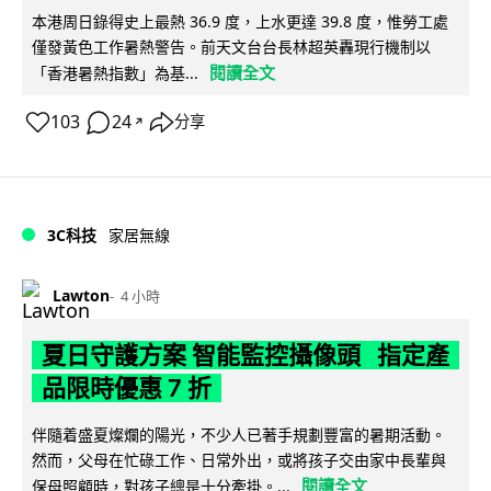
本港周日錄得史上最熱 36.9 度，上水更達 39.8 度，惟勞工處
僅發黃色工作暑熱警告。前天文台台長林超英轟現行機制以
閱讀全文
「香港暑熱指數」為基...
103
24
分享
↗
3C科技
家居無線
Lawton
4 小時
夏日守護方案 智能監控攝像頭 指定產
品限時優惠 7 折
伴隨着盛夏燦爛的陽光，不少人已著手規劃豐富的暑期活動。
然而，父母在忙碌工作、日常外出，或將孩子交由家中長輩與
閱讀全文
保母照顧時，對孩子總是十分牽掛。...