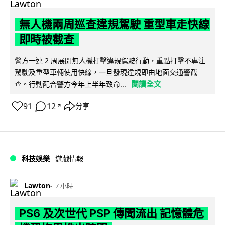
無人機兩周巡查違規駕駛 重型車走快線
即時被截查
警方一連 2 周展開無人機打擊違規駕駛行動，重點打擊不專注
駕駛及重型車輛使用快線，一旦發現違規即由地面交通警截
閱讀全文
查。行動配合警方今年上半年致命...
91
12
分享
↗
科技娛樂
遊戲情報
Lawton
7 小時
PS6 及次世代 PSP 傳聞流出 記憶體危