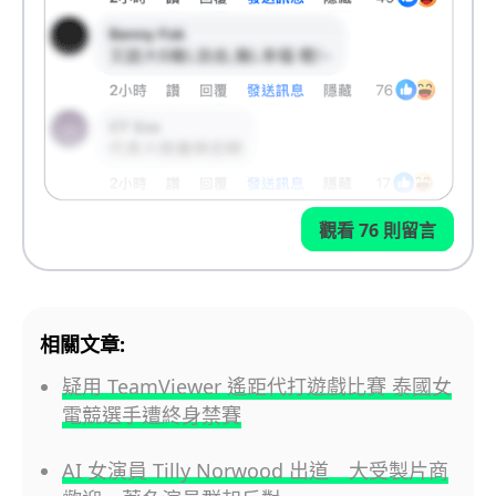
觀看 76 則留言
相關文章:
疑用 TeamViewer 遙距代打遊戲比賽 泰國女
電競選手遭終身禁賽
AI 女演員 Tilly Norwood 出道 大受製片商