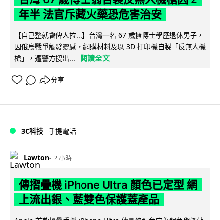
年半 法官斥藏火藥恐危害治安
【自己整就會俾人拉...】台灣一名 67 歲擁博士學歷退休男子，
因俄烏戰爭觸發靈感，網購材料及以 3D 打印機自製「反無人機
閱讀全文
槍」，遭警方搜出...
分享
3C科技
手提電話
Lawton
2 小時
傳摺疊機 iPhone Ultra 顏色已定型 網
上流出銀、藍雙色保護蓋產品