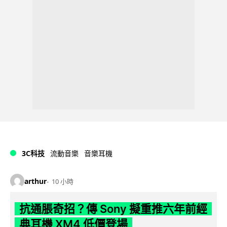
3C科技
流動音樂
音樂耳機
arthur
10 小時
抗通脹奇招？傳 Sony 擬重推六年前經
典耳機 XM4 低價登場