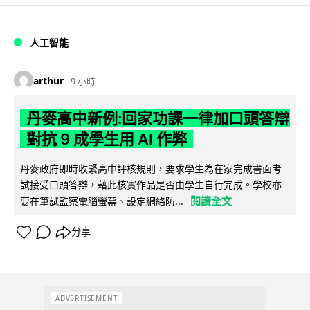
人工智能
arthur
9 小時
丹麥高中新例:回家功課一律加口頭答辯
對抗 9 成學生用 AI 作弊
丹麥政府即時收緊高中評核規則，要求學生為在家完成書面考
試接受口頭答辯，藉此核實作品是否由學生自行完成。學校亦
閱讀全文
要在筆試監察電腦螢幕、設定網絡防...
分享
ADVERTISEMENT