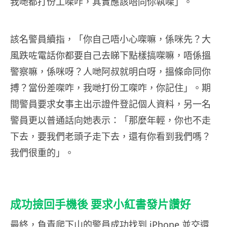
我哋都打份工㗎咋，其實應該唔同你執㗎」。
該名警員續指，「你自己唔小心㗎嘛，係咪先？大
風跌咗電話你都要自己去睇下點樣搞㗎嘛，唔係搵
警察嘛，係咪呀？人哋阿叔就明白呀，搵條命同你
搏？當份差㗎咋，我哋打份工㗎咋，你記住」。期
間警員要求女事主出示證件登記個人資料，另一名
警員更以普通話向她表示：「那麼年輕，你也不走
下去，要我們老頭子走下去，還有你看到我們嗎？
我們很重的」。
成功撿回手機後 要求小紅書發片讚好
最終，負責爬下山的警員成功找到 iPhone 並交還