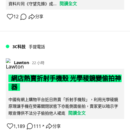
閱讀全文
資料片同《守望先鋒》成...
12
分享
3C科技
手提電話
Lawton
22 小時
網店熱賣折射手機殼 光學稜鏡變偷拍神
器
中國有網上購物平台近日熱賣「折射手機殼」，利用光學稜鏡
原理讓手機在熒幕關閉狀態下亦能側面偷拍，賣家更以暗示字
閱讀全文
眼宣傳供不法分子偷拍他人裙底
1,189
111
分享
↗