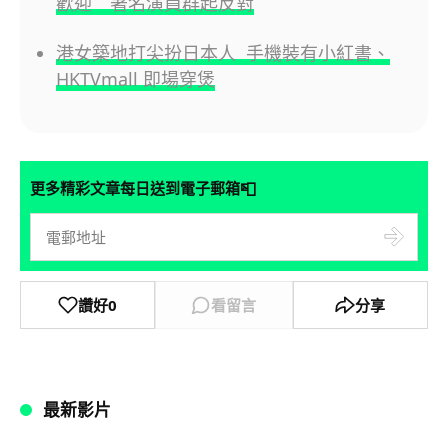
歡迎 著名演員群起反對
港女築地打尖扮日本人 手機裝有小紅書、
HKTVmall 即場穿煲
📮
更多精彩文章每日送到電子郵箱
讚好
0
看留言
分享
最新影片