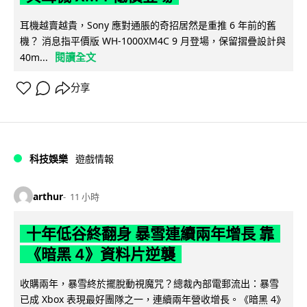
耳機越賣越貴，Sony 應對通脹的奇招居然是重推 6 年前的舊
機？ 消息指平價版 WH-1000XM4C 9 月登場，保留摺疊設計與
閱讀全文
40m...
分享
科技娛樂
遊戲情報
arthur
11 小時
十年低谷終翻身 暴雪連續兩年增長 靠
《暗黑 4》資料片逆襲
收購兩年，暴雪終於擺脫動視魔咒？總裁內部電郵流出：暴雪
已成 Xbox 表現最好團隊之一，連續兩年營收增長。《暗黑 4》