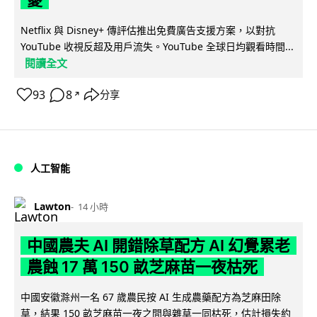
Netflix 與 Disney+ 傳評估推出免費廣告支援方案，以對抗
YouTube 收視反超及用戶流失。YouTube 全球日均觀看時間...
閱讀全文
93
8
分享
↗
人工智能
Lawton
14 小時
中國農夫 AI 開錯除草配方 AI 幻覺累老
農蝕 17 萬 150 畝芝麻苗一夜枯死
中國安徽滁州一名 67 歲農民按 AI 生成農藥配方為芝麻田除
草，結果 150 畝芝麻苗一夜之間與雜草一同枯死，估計損失約