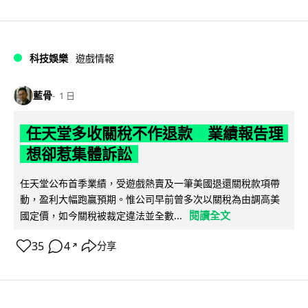
科技娛樂
遊戲情報
藍骨
1 日
任天堂多收關稅不作退款 業績報告理
想卻惹集體訴訟
任天堂公布首季業績，受遊戲熱賣及一筆美國退還關稅款項帶
動，盈利大幅跑贏預期。惟公司早前曾多次以關稅為由調高美
閱讀全文
國定價，如今關稅被裁定違法並全數...
35
4
分享
↗