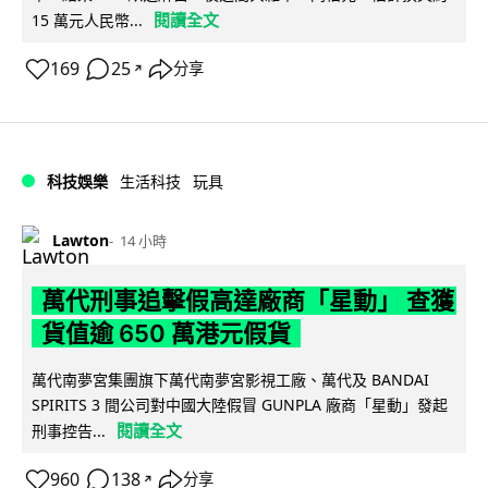
閱讀全文
15 萬元人民幣...
169
25
分享
↗
科技娛樂
生活科技
玩具
Lawton
14 小時
萬代刑事追擊假高達廠商「星動」 查獲
貨值逾 650 萬港元假貨
萬代南夢宮集團旗下萬代南夢宮影視工廠、萬代及 BANDAI
SPIRITS 3 間公司對中國大陸假冒 GUNPLA 廠商「星動」發起
閱讀全文
刑事控告...
960
138
分享
↗