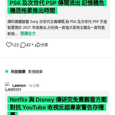
PS6 及次世代 PSP 傳聞流出 記憶體危
機恐拖累推出時間
爆料媒體披露 Sony 次世代主機傳聞,指 PS6 及次世代 PSP 手提
裝置預計 2027 年底推出,分別為一款強大家用主機及一款性能
閱讀全文
較弱...
123
47
分享
↗
科技娛樂
影視娛樂
Lawton
14 小時
Netflix 與 Disney 傳研究免費觀看方案
對抗 YouTube 收視反超專家警告存隱
憂