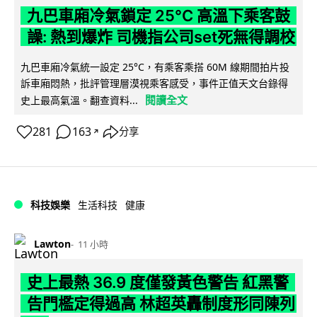
九巴車廂冷氣鎖定 25°C 高溫下乘客鼓
譟: 熱到爆炸 司機指公司set死無得調校
九巴車廂冷氣統一設定 25°C，有乘客乘搭 60M 線期間拍片投
訴車廂悶熱，批評管理層漠視乘客感受，事件正值天文台錄得
閱讀全文
史上最高氣溫。翻查資料...
281
163
分享
↗
科技娛樂
生活科技
健康
Lawton
11 小時
史上最熱 36.9 度僅發黃色警告 紅黑警
告門檻定得過高 林超英轟制度形同陳列