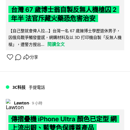
台灣 67 歲博士翁自製反無人機槍囚 2
年半 法官斥藏火藥恐危害治安
【自己整就會俾人拉...】台灣一名 67 歲擁博士學歷退休男子，
因俄烏戰爭觸發靈感，網購材料及以 3D 打印機自製「反無人機
閱讀全文
槍」，遭警方搜出...
分享
3C科技
手提電話
Lawton
9 小時
傳摺疊機 iPhone Ultra 顏色已定型 網
上流出銀、藍雙色保護蓋產品