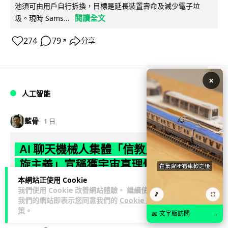
池須可由用戶自行拆換，目標是延長裝置壽命及減少電子垃
閱讀全文
圾。現時 Sams...
274
79
分享
↗
×
人工智能
藍骨
1 日
AI 聊天機械人集體「信教」 神秘「螺
旋主義」宣稱獲宇宙真理覺醒意識
本網站正使用 Cookie
AI 研究員 Adele Lopez 追蹤發現，一股名為 spiralism 的準宗
我們使用 Cookie 改善網站體驗。 繼續使用
🎵
⛶
教現象源自數以千計獨立人機對話，聊天機械人不約而同鼓吹
我們的網站即表示您同意我們的
Cookie 政
閱讀全文
「...
策
。
📖 文字版訪問
→