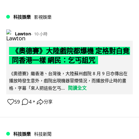
科技娛樂
影視娛樂
Lawton
10 小時
《奧德賽》大陸戲院都爆機 定格對白竟
同香港一樣 網民：乞丐詛咒
《奧德賽》繼香港、台灣後，大陸蘇州戲院 8 月 9 日亦傳出在
播放時發生意外，戲院出現機器冒煙情況，而播放停止時的畫
閱讀全文
格，字幕「來人把這些乞丐...
59
4
分享
↗
科技娛樂
科技新聞