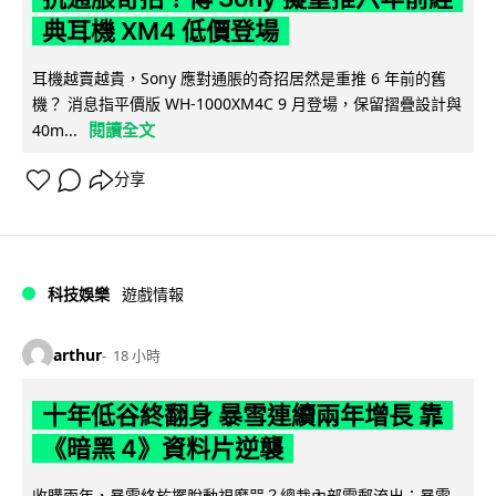
典耳機 XM4 低價登場
耳機越賣越貴，Sony 應對通脹的奇招居然是重推 6 年前的舊
機？ 消息指平價版 WH-1000XM4C 9 月登場，保留摺疊設計與
閱讀全文
40m...
分享
科技娛樂
遊戲情報
arthur
18 小時
十年低谷終翻身 暴雪連續兩年增長 靠
《暗黑 4》資料片逆襲
收購兩年，暴雪終於擺脫動視魔咒？總裁內部電郵流出：暴雪