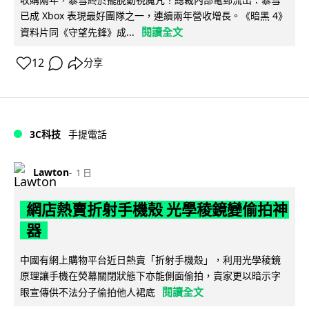
已成 Xbox 表現最好團隊之一，連續兩年營收增長。《暗黑 4》
閱讀全文
資料片同《守望先鋒》成...
12
分享
3C科技
手提電話
Lawton
1 日
網店熱賣折射手機殼 光學稜鏡變偷拍神
器
中國有網上購物平台近日熱賣「折射手機殼」，利用光學稜鏡
原理讓手機在熒幕關閉狀態下亦能側面偷拍，賣家更以暗示字
閱讀全文
眼宣傳供不法分子偷拍他人裙底