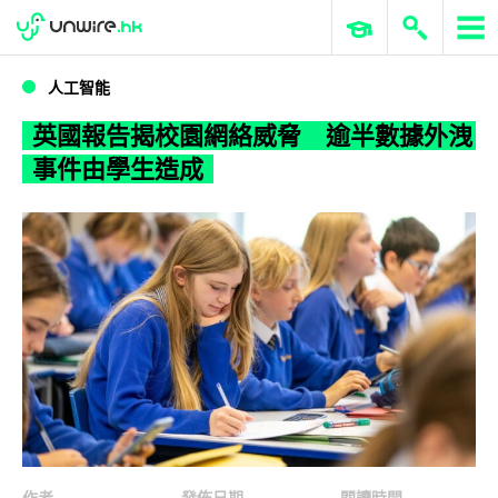
WWDC 2026
GenAI 與雲端科技專區
ERP 與商業 AI
英國報告揭校園網絡威脅 逾半數據外洩事件由學生造成
人工智能
英國報告揭校園網絡威脅 逾半數據外洩
事件由學生造成
作者
發佈日期
閱讀時間