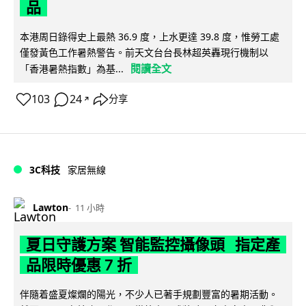
品
本港周日錄得史上最熱 36.9 度，上水更達 39.8 度，惟勞工處
僅發黃色工作暑熱警告。前天文台台長林超英轟現行機制以
閱讀全文
「香港暑熱指數」為基...
103
24
分享
↗
3C科技
家居無線
Lawton
11 小時
夏日守護方案 智能監控攝像頭 指定產
品限時優惠 7 折
伴隨着盛夏燦爛的陽光，不少人已著手規劃豐富的暑期活動。