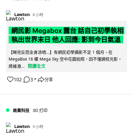
Lawton
8 小時
網民影 Megabox 露台 話自己初學執相
執出世界末日 他人回應: 影到今日氣溫
【睇完反而全身涼哂...】有網民初學攝影不足 1 個月，在
MegaBox 18 樓 Mega Sky 空中花園拍照，因不懂調校光影，
閱讀全文
將維港...
102
3
分享
↗
商業科技
3D 打印
Lawton
9 小時