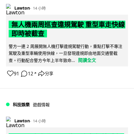
Lawton
14 小時
無人機兩周巡查違規駕駛 重型車走快線
即時被截查
警方一連 2 周展開無人機打擊違規駕駛行動，重點打擊不專注
駕駛及重型車輛使用快線，一旦發現違規即由地面交通警截
閱讀全文
查。行動配合警方今年上半年致命...
91
12
分享
↗
科技娛樂
遊戲情報
Lawton
14 小時