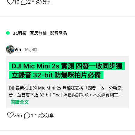
10
2
分享
↗
3C科技
家居無線
影音產品
Vin
16 小時
DJI Mic Mini 2s 實測 四發一收同步獨
立錄音 32-bit 防爆咪拍片必備
DJI 最新推出的 Mic Mini 2s 無線咪支援「四發一收」分軌錄
音，並首度下放 32-bit Float 浮點內錄功能。本文經實測其...
閱讀全文
256
1
分享
↗