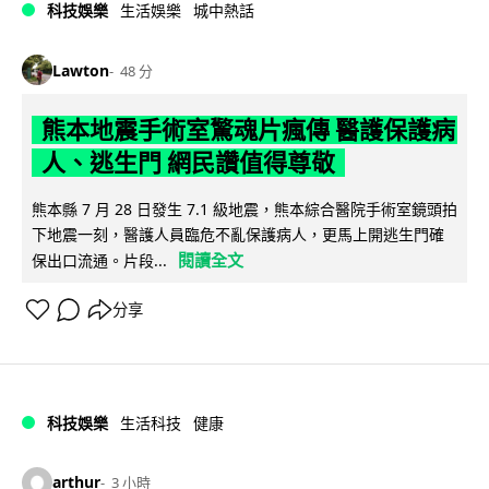
科技娛樂
生活娛樂
城中熱話
Lawton
48 分
熊本地震手術室驚魂片瘋傳 醫護保護病
人、逃生門 網民讚值得尊敬
熊本縣 7 月 28 日發生 7.1 級地震，熊本綜合醫院手術室鏡頭拍
下地震一刻，醫護人員臨危不亂保護病人，更馬上開逃生門確
閱讀全文
保出口流通。片段...
分享
科技娛樂
生活科技
健康
arthur
3 小時