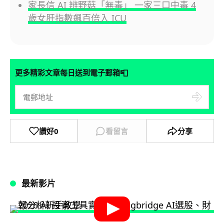
家長信 AI 辨野菇「無毒」 一家三口中毒 4
歲女肝指數飆百倍入 ICU
📮
更多精彩文章每日送到電子郵箱
讚好
0
看留言
分享
最新影片