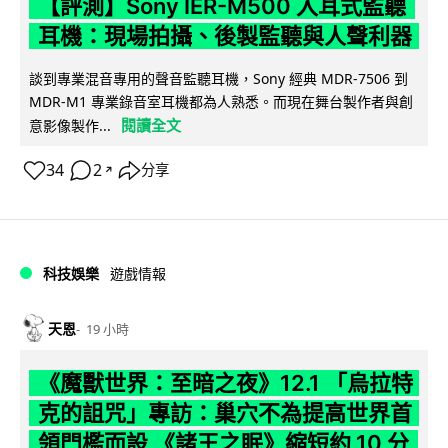
【評測】Sony IER-M500 入耳式監聽
耳機：現場拍攝、後製監聽與人聲利器
談到專業混音專用的聲音監聽耳機，Sony 經典 MDR-7506 到
MDR-M1 專業錄音室耳機都為人熟悉。而現在舞台製作者與創
閱讀全文
意影像製作...
34
2
分享
↗
科技娛樂
遊戲情報
天恩
19 小時
《魔獸世界：至暗之夜》12.1 「烏拉特
克的詛咒」專訪：巢穴不為提高世界首
領門檻而設 《諸王之眠》縮短約 10 分