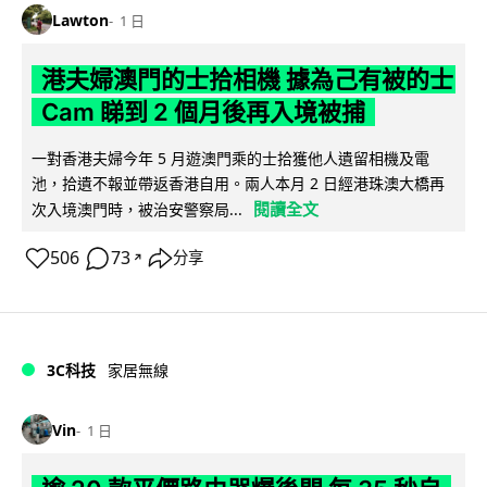
Lawton
1 日
港夫婦澳門的士拾相機 據為己有被的士
Cam 睇到 2 個月後再入境被捕
一對香港夫婦今年 5 月遊澳門乘的士拾獲他人遺留相機及電
池，拾遺不報並帶返香港自用。兩人本月 2 日經港珠澳大橋再
閱讀全文
次入境澳門時，被治安警察局...
506
73
分享
↗
3C科技
家居無線
Vin
1 日