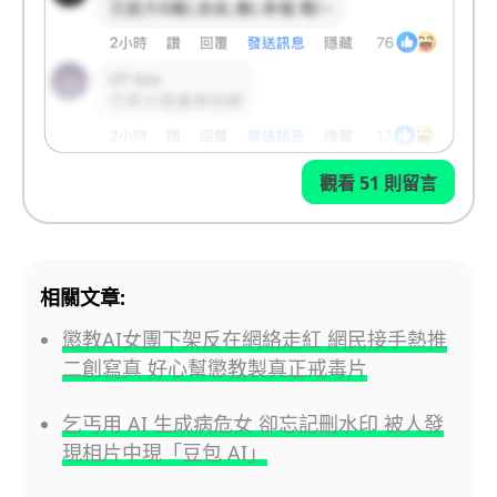
觀看 51 則留言
相關文章:
懲教AI女團下架反在網絡走紅 網民接手熱推
二創寫真 好心幫懲教製真正戒毒片
乞丐用 AI 生成病危女 卻忘記刪水印 被人發
現相片中現「豆包 AI」