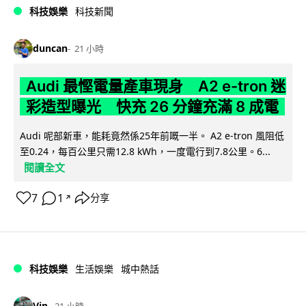
科技娛樂
科技新聞
duncan
21 小時
Audi 最慳電量產車現身 A2 e-tron 迷
彩造型曝光 快充 26 分鐘充滿 8 成電
Audi 呢部新車，能耗竟然係25年前嘅一半。 A2 e-tron 風阻低
至0.24，每百公里只需12.8 kWh，一度電行到7.8公里。6...
閱讀全文
7
1
分享
↗
科技娛樂
生活娛樂
城中熱話
Vin