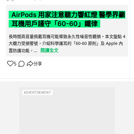
AirPods 用家注意聽力響紅燈 醫學界籲
耳機用戶謹守「60-60」鐵律
長時間高音量佩戴耳機可能導致永久性噪音性聽損。本文盤點 4
大聽力受損警號，介紹科學護耳的「60-60 原則」及 Apple 內
閱讀全文
置防護功能，...
5
分享
ADVERTISEMENT