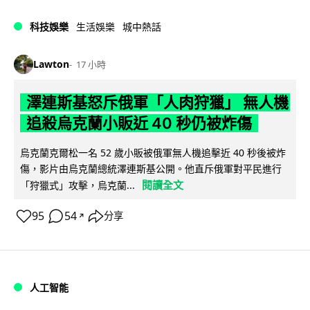
科技娛樂
生活娛樂
城中熱話
Lawton
17 小時
澤連斯基怒斥俄軍「人肉狩獵」 無人機
追殺烏克蘭小販近 40 秒仍被炸傷
烏克蘭克爾松一名 52 歲小販被俄軍無人機追擊近 40 秒後被炸
傷，影片由烏克蘭總統澤連斯基公開。他直斥俄軍對平民進行
閱讀全文
「狩獵式」攻擊，烏克蘭...
95
54
分享
↗
人工智能