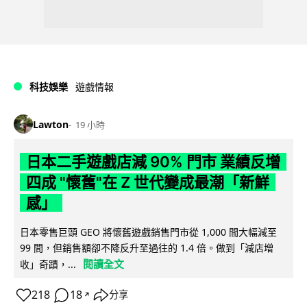
科技娛樂
遊戲情報
Lawton
19 小時
日本二手遊戲店減 90% 門市 業績反增
四成 "懷舊"在 Z 世代變成最潮「新鮮
感」
日本零售巨頭 GEO 將懷舊遊戲銷售門市從 1,000 間大幅減至
99 間，但銷售額卻不降反升至過往的 1.4 倍。做到「減店增
閱讀全文
收」奇蹟，...
218
18
分享
↗