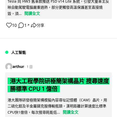
Tesla 向 HW3 舊車款推送 FSD v14 Lite 系統，引發大量車主反
映自動駕駛電腦嚴重過熱，部分更觸發高溫保護甚至直接燒
閱讀全文
毀，須...
10
1
分享
↗
人工智能
arthur
1 日
港大工程學院研極簡架構晶片 搜尋速度
勝標準 CPU 1 億倍
港大團隊研發極簡架構模擬內容尋址記憶體（CAM）晶片，用
二硫化鉬及半金屬銻克服傳輸瓶頸，漢明距離計算速度比標準
閱讀全文
CPU快1億倍，每次搜尋耗能低...