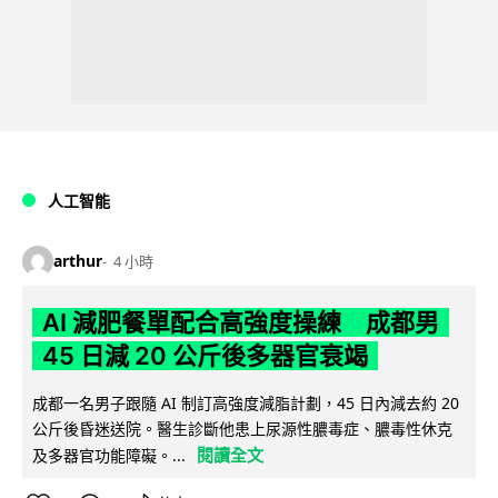
人工智能
arthur
4 小時
AI 減肥餐單配合高強度操練 成都男
45 日減 20 公斤後多器官衰竭
成都一名男子跟隨 AI 制訂高強度減脂計劃，45 日內減去約 20
公斤後昏迷送院。醫生診斷他患上尿源性膿毒症、膿毒性休克
閱讀全文
及多器官功能障礙。...