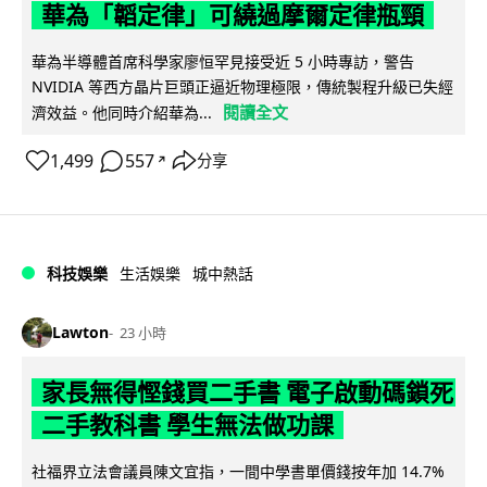
華為「韜定律」可繞過摩爾定律瓶頸
華為半導體首席科學家廖恒罕見接受近 5 小時專訪，警告
NVIDIA 等西方晶片巨頭正逼近物理極限，傳統製程升級已失經
閱讀全文
濟效益。他同時介紹華為...
1,499
557
分享
↗
科技娛樂
生活娛樂
城中熱話
Lawton
23 小時
家長無得慳錢買二手書 電子啟動碼鎖死
二手教科書 學生無法做功課
社福界立法會議員陳文宜指，一間中學書單價錢按年加 14.7%