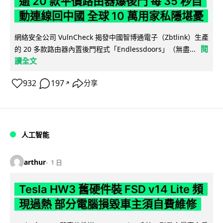
逾 20 款平價路由器爆後門 每 35 秒自
動連線回中國 全球 10 萬用家私隱堪憂
網絡安全公司 VulnCheck 揭發中國智博通電子（Zbtlink）生產
閱
的 20 多款路由器內置後門程式「Endlessdoors」（無盡...
讀全文
932
197
分享
↗
人工智能
arthur
1 日
Tesla HW3 舊硬件裝 FSD v14 Lite 頻
現過熱 部分電腦損毀車主須自費維修