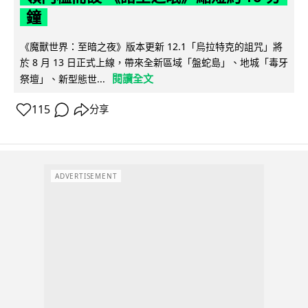
鐘
《魔獸世界：至暗之夜》版本更新 12.1「烏拉特克的詛咒」將
於 8 月 13 日正式上線，帶來全新區域「盤蛇島」、地城「毒牙
閱讀全文
祭壇」、新型態世...
115
分享
ADVERTISEMENT