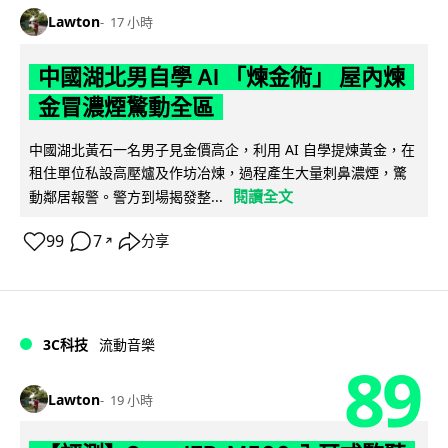
Lawton
17 小時
中國湖北男自學 AI 「煉金術」 屋內煉
金冒濃煙驚動全區
中國湖北黃石一名男子見金價高企，利用 AI 自學提煉黃金，在
租住單位私設高壓爐及作坊冶煉，過程產生大量刺鼻濃煙，驚
閱讀全文
動鄰居報警。警方到場揭發整...
99
7
分享
↗
3C科技
流動音樂
89
Lawton
19 小時