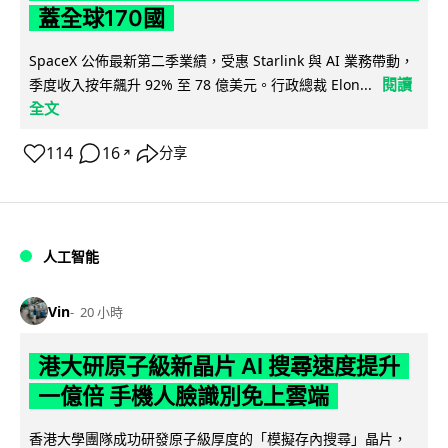
蓋全球170國
SpaceX 公佈最新第二季業績，受惠 Starlink 與 AI 業務帶動，
閱讀
季度收入按年飆升 92% 至 78 億美元。行政總裁 Elon...
全文
114
16
分享
↗
人工智能
Vin
20 小時
港大研原子級新晶片 AI 搜尋速度提升
一億倍 手機人臉識別免上雲端
香港大學團隊成功研發原子級厚度的「模擬存內搜尋」晶片，