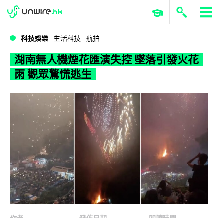
WWDC 2026
GenAI 與雲端科技專區
ERP 與商業 AI
湖南無人機煙花匯演失控 墜落引發火花雨 觀眾驚慌逃生
科技娛樂
生活科技
航拍
湖南無人機煙花匯演失控 墜落引發火花
雨 觀眾驚慌逃生
作者
發佈日期
閱讀時間