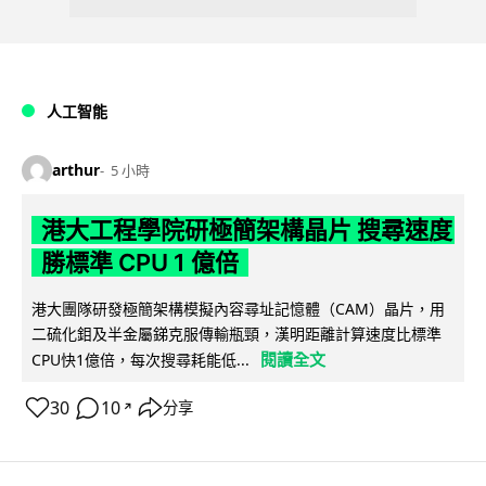
人工智能
arthur
5 小時
港大工程學院研極簡架構晶片 搜尋速度
勝標準 CPU 1 億倍
港大團隊研發極簡架構模擬內容尋址記憶體（CAM）晶片，用
二硫化鉬及半金屬銻克服傳輸瓶頸，漢明距離計算速度比標準
閱讀全文
CPU快1億倍，每次搜尋耗能低...
30
10
分享
↗