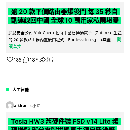
逾 20 款平價路由器爆後門 每 35 秒自
動連線回中國 全球 10 萬用家私隱堪憂
網絡安全公司 VulnCheck 揭發中國智博通電子（Zbtlink）生產
閱
的 20 多款路由器內置後門程式「Endlessdoors」（無盡...
讀全文
186
18
分享
↗
人工智能
arthur
4 小時
Tesla HW3 舊硬件裝 FSD v14 Lite 頻