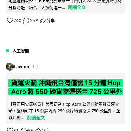
地盤違例吸煙，並正研究於未來一年內引入 AI 人臉識別與行為
閱讀全文
分析功能，結合三大技術進一...
240
55
分享
↗
人工智能
Lawton
1 日
貨運火箭 沖繩飛台灣僅需 15 分鐘 Hop
Aero 將 550 磅貨物運送至 725 公里外
【真正用火箭送貨】美國初創 Hop Aero 公開自動駕駛貨運火
箭，聲稱可在 15 分鐘內將 250 公斤物資投送 750 公里外，並
閱讀全文
以沖繩...
51
6
分享
↗