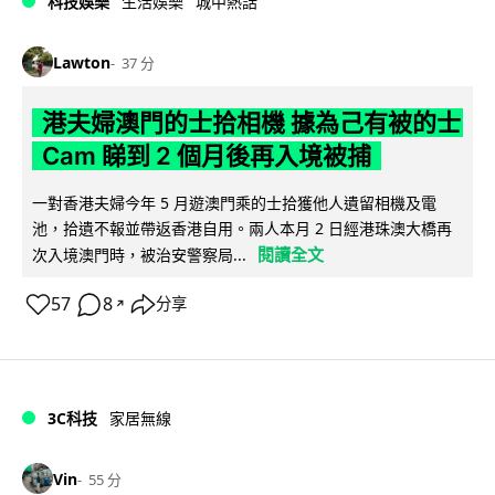
科技娛樂
生活娛樂
城中熱話
Lawton
37 分
港夫婦澳門的士拾相機 據為己有被的士
Cam 睇到 2 個月後再入境被捕
一對香港夫婦今年 5 月遊澳門乘的士拾獲他人遺留相機及電
池，拾遺不報並帶返香港自用。兩人本月 2 日經港珠澳大橋再
閱讀全文
次入境澳門時，被治安警察局...
57
8
分享
↗
3C科技
家居無線
Vin
55 分