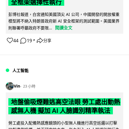
全框架選擇性執行
彭博社報道，白宮通知美國頂尖 AI 公司，中國開發的開放權重
模型將不納入特朗普政府新 AI 安全框架的測試範圍。美國業界
閱讀全文
則聯署呼籲政府不要限...
44
19
分享
↗
人工智能
Vin
23 小時
地盤偷吸煙難逃高空法眼 勞工處出動熱
感無人機 擬加 AI 人臉識別精準執法
勞工處投入配備熱感應鏡頭的小型無人機進行高空巡邏以打擊