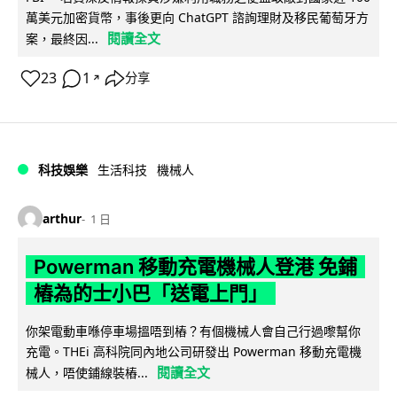
萬美元加密貨幣，事後更向 ChatGPT 諮詢理財及移民葡萄牙方
閱讀全文
案，最終因...
23
1
分享
↗
科技娛樂
生活科技
機械人
arthur
1 日
Powerman 移動充電機械人登港 免鋪
樁為的士小巴「送電上門」
你架電動車喺停車場搵唔到樁？有個機械人會自己行過嚟幫你
充電。THEi 高科院同內地公司研發出 Powerman 移動充電機
閱讀全文
械人，唔使鋪線裝樁...