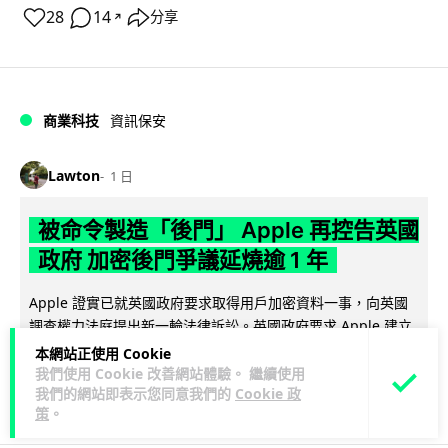
28
14
分享
↗
商業科技
資訊保安
Lawton
1 日
被命令製造「後門」 Apple 再控告英國
政府 加密後門爭議延燒逾 1 年
Apple 證實已就英國政府要求取得用戶加密資料一事，向英國
調查權力法庭提出新一輪法律訴訟。英國政府要求 Apple 建立
閱讀全文
「後門」以存取全球...
本網站正使用 Cookie
我們使用 Cookie 改善網站體驗。 繼續使用
306
40
我們的網站即表示您同意我們的
Cookie 政
分享
↗
策
。