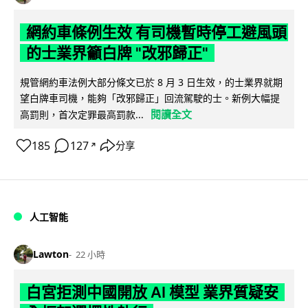
網約車條例生效 有司機暫時停工避風頭
的士業界籲白牌 "改邪歸正"
規管網約車法例大部分條文已於 8 月 3 日生效，的士業界就期
望白牌車司機，能夠「改邪歸正」回流駕駛的士。新例大幅提
閱讀全文
高罰則，首次定罪最高罰款...
185
127
分享
↗
人工智能
Lawton
22 小時
白宮拒測中國開放 AI 模型 業界質疑安