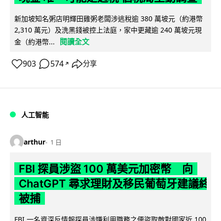
新加坡知名粥店明輝田雞粥老闆涉逃稅逾 380 萬坡元（約港幣
2,310 萬元）及洗黑錢被控上法庭，家中更藏逾 240 萬坡元現
閱讀全文
金（約港幣...
903
574
分享
↗
人工智能
arthur
1 日
FBI 探員涉盜 100 萬美元加密幣 向
ChatGPT 尋求理財及移民葡萄牙建議終
被捕
FBI 一名資深反情報探員涉嫌利用職務之便盜取敵對國家近 100