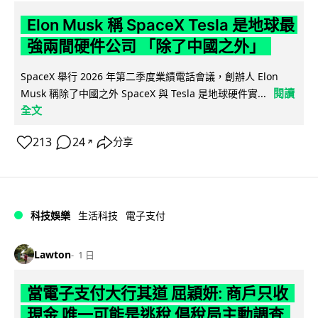
Elon Musk 稱 SpaceX Tesla 是地球最
強兩間硬件公司 「除了中國之外」
SpaceX 舉行 2026 年第二季度業績電話會議，創辦人 Elon
閱讀
Musk 稱除了中國之外 SpaceX 與 Tesla 是地球硬件實...
全文
213
24
分享
↗
科技娛樂
生活科技
電子支付
Lawton
1 日
當電子支付大行其道 屈穎妍: 商戶只收
現金 唯一可能是逃稅 倡稅局主動調查