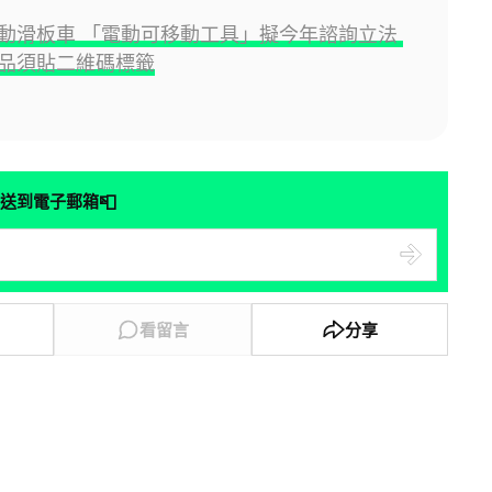
動滑板車 「電動可移動工具」擬今年諮詢立法
品須貼二維碼標籤
📮
送到電子郵箱
看留言
分享