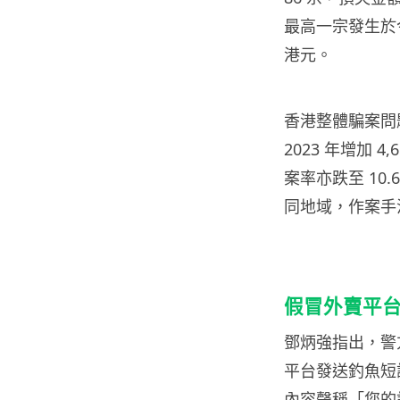
最高一宗發生於今
港元。
香港整體騙案問題
2023 年增加 4
案率亦跌至 10
同地域，作案手
假冒外賣平
鄧炳強指出，警
平台發送釣魚短訊。
內容聲稱「您的