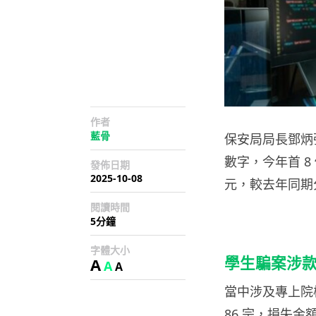
作者
藍骨
保安局局長鄧炳
數字，今年首 8 
發佈日期
2025-10-08
元，較去年同期分別
閱讀時間
5分鐘
字體大小
A
學生騙案涉
A
A
當中涉及專上院
86 宗，損失金額