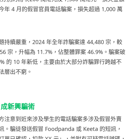
年 4 月的假冒官員電話騙案，損失超過 1,000 萬
持續嚴重，2024 年全年詐騙案達 44,480 宗，較
,656 宗，升幅為 11.7%，佔整體罪案 46.9%。騙案破
.6% 的 10 年新低，主要由於大部分詐騙罪行跨越不
法層出不窮。
台成新興騙術
方注意到近來涉及學生的電話騙案多涉及假冒外賣
騙徒發送假冒 Foodpanda 或 Keeta 的短訊，
訂單已確認，扣款 XX 元」，並附有可疑電話號碼，