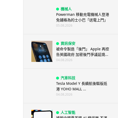
機械人
Powerman 移動充電機械人登港
免鋪樁為的士小巴「送電上門」
05.08.2026
資訊保安
被命令製造「後門」 Apple 再控
告英國政府 加密後門爭議延燒...
04.08.2026
汽車科技
Tesla Model Y 長續航後驅版抵
港 YOHO MALL ...
04.08.2026
人工智能
據報中國憂美國 AI 變武器 不滿