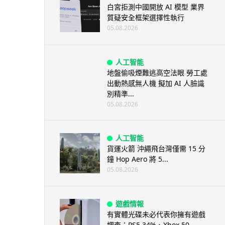
白宮拒測中國開放 AI 模型 業界
質疑安全框架選擇性執行
05.08.2026
人工智能
地盤偷吸煙難逃高空法眼 勞工處
出動熱感無人機 擬加 AI 人臉識
別精準...
05.08.2026
人工智能
貨運火箭 沖繩飛台灣僅需 15 分
鐘 Hop Aero 將 5...
05.08.2026
遊戲情報
有實體光碟未必代表你擁有遊戲
調查：PS5 34%、Xbox 50...