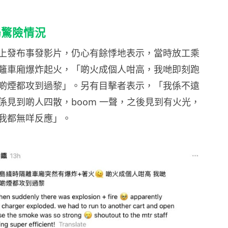
場驚險情況
上發布事發影片，仍心有餘悸地表示，當時放工乘
籬車廂爆炸起火，「啲火成個人咁高，我哋即刻跑
啲煙都攻到過黎」。另有目擊者表示，「我係不遠
係見到啲人四散，boom 一聲，之後見到有火光，
我都無咩反應」。