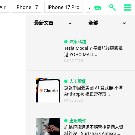
Air
iPhone 17
iPhone 17 Pro
AirPods Pro 3
Ap
人咁高
最新文章
全部
汽車科技
Tesla Model Y 長續航後驅版抵
港 YOHO MALL ...
04.08.2026
人工智能
據報中國憂美國 AI 變武器 不滿
Anthropic 拒正常存取...
04.08.2026
應用軟件
詐騙短訊源源不絕背後是個人資
料外洩 Surfshark Antisca...