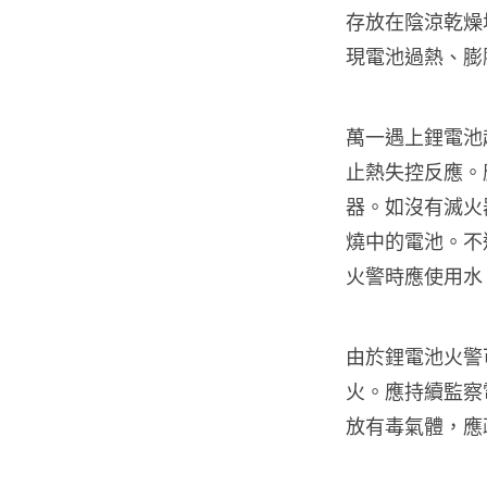
存放在陰涼乾燥
現電池過熱、膨
萬一遇上鋰電池
止熱失控反應。應
器。如沒有滅火
燒中的電池。不
火警時應使用水
由於鋰電池火警
火。應持續監察
放有毒氣體，應