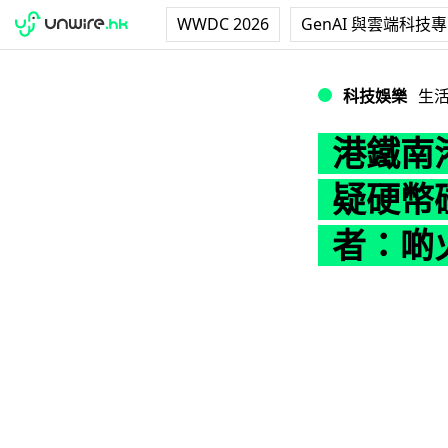
WWDC 2026
GenAI 與雲端科技
港鐵南港島綫手提
科技娛樂
生
港鐵南
疑硬幣
者：啲