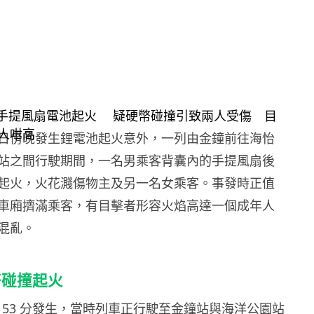
日傍晚發生鋰電池起火意外，一列由金鐘前往海怡
站之間行駛期間，一名男乘客背囊內的手提風扇後
起火，火花濺傷物主及另一名女乘客。事發時正值
車廂擠滿乘客，有目擊者形容火焰高達一個成年人
混亂。
幣碰撞起火
時 53 分發生，當時列車正行駛至金鐘站與海洋公園站