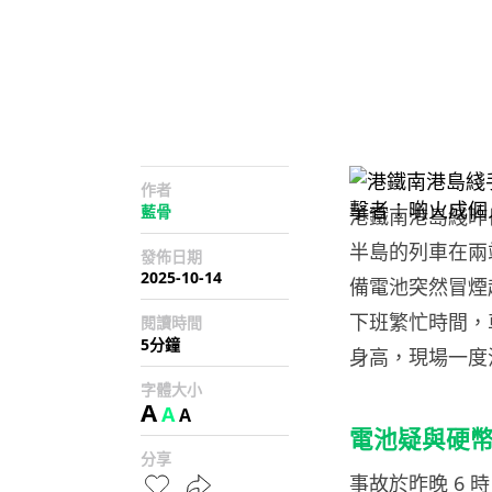
作者
藍骨
港鐵南港島綫昨
半島的列車在兩
發佈日期
2025-10-14
備電池突然冒煙
下班繁忙時間，
閱讀時間
5分鐘
身高，現場一度
字體大小
A
A
A
電池疑與硬
分享
事故於昨晚 6 