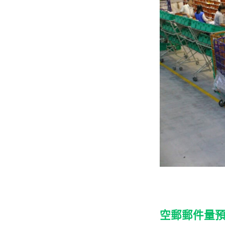
空郵郵件量