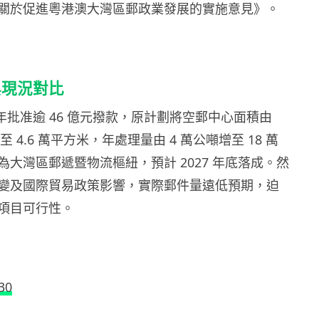
關於促進粵港澳大灣區郵政業發展的實施意見》。
與現況對比
1 年批准逾 46 億元撥款，原計劃將空郵中心面積由
擴至 4.6 萬平方米，年處理量由 4 萬公噸增至 18 萬
大灣區郵遞暨物流樞紐，預計 2027 年底落成。然
變及國際貿易政策影響，實際郵件量遠低預期，迫
項目可行性。
30