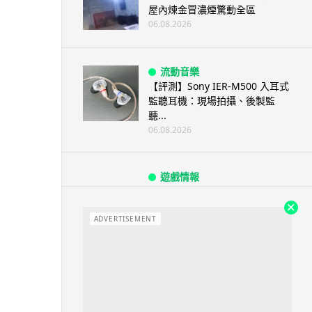
屋內煉金冒濃煙驚動全區
06.08.2026
流動音樂
【評測】Sony IER-M500 入耳式
監聽耳機：現場拍攝、後製監
聽...
06.08.2026
遊戲情報
《魔獸世界：至暗之夜》12.1
「烏拉特克的詛咒」專訪：巢穴
不為提高世...
ADVERTISEMENT
06.08.2026
遊戲情報
日本二手遊戲店減 90% 門市 業
績反增四成 “懷...