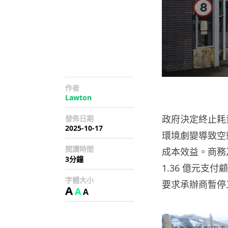
作者
Lawton
政府決定終止耗
發佈日期
2025-10-17
環境劇變導致空
閱讀時間
成本效益。商務
3分鐘
1.36 億元支
字體大小
要求承辦商暫停
A
A
A