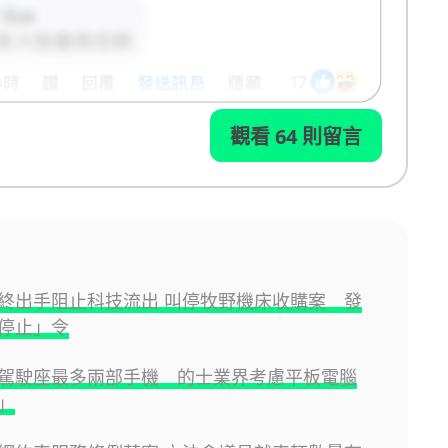
觀看 64 則留言
終出手阻止科技流出 叫停牧野機床收購案 發
停止」令
駕駛座最多兩部手機 的士業界考慮平板電腦
」