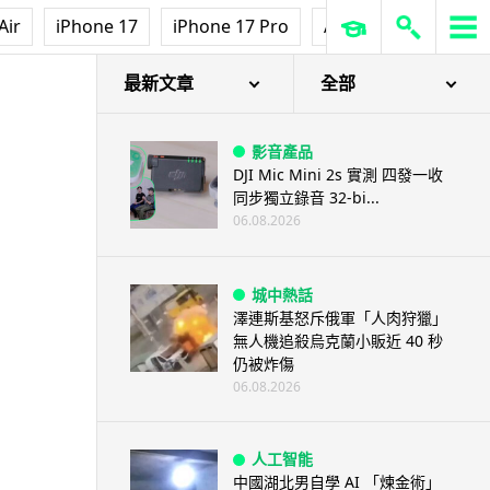
Air
iPhone 17
iPhone 17 Pro
AirPods Pro 3
Ap
 億元
最新文章
全部
影音產品
DJI Mic Mini 2s 實測 四發一收
同步獨立錄音 32-bi...
06.08.2026
城中熱話
澤連斯基怒斥俄軍「人肉狩獵」
無人機追殺烏克蘭小販近 40 秒
仍被炸傷
06.08.2026
人工智能
中國湖北男自學 AI 「煉金術」