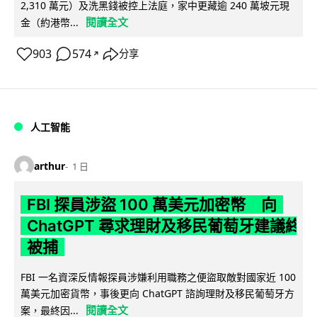
2,310 萬元）及洗黑錢被控上法庭，家中更藏逾 240 萬坡元現
閱讀全文
金（約港幣...
903
574
分享
↗
人工智能
arthur
1 日
FBI 探員涉盜 100 萬美元加密幣 向
ChatGPT 尋求理財及移民葡萄牙建議終
被捕
FBI 一名資深反情報探員涉嫌利用職務之便盜取敵對國家近 100
萬美元加密貨幣，事後更向 ChatGPT 諮詢理財及移民葡萄牙方
閱讀全文
案，最終因...