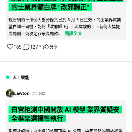
的士業界籲白牌 "改邪歸正"
規管網約車法例大部分條文已於 8 月 3 日生效，的士業界就期
望白牌車司機，能夠「改邪歸正」回流駕駛的士。新例大幅提
閱讀全文
高罰則，首次定罪最高罰款...
185
127
分享
↗
人工智能
Lawton
22 小時
白宮拒測中國開放 AI 模型 業界質疑安
全框架選擇性執行
彭博社報道，白宮通知美國頂尖 AI 公司，中國開發的開放權重