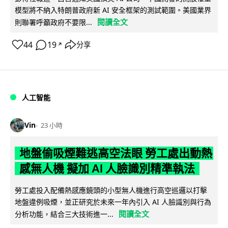
模型將不納入特朗普政府新 AI 安全框架的測試範圍。美國業界
閱讀全文
則聯署呼籲政府不要限...
44
19
分享
↗
人工智能
Vin
23 小時
地盤偷吸煙難逃高空法眼 勞工處出動熱
感無人機 擬加 AI 人臉識別精準執法
勞工處投入配備熱感應鏡頭的小型無人機進行高空巡邏以打擊
地盤違例吸煙，並正研究於未來一年內引入 AI 人臉識別與行為
閱讀全文
分析功能，結合三大技術進一...