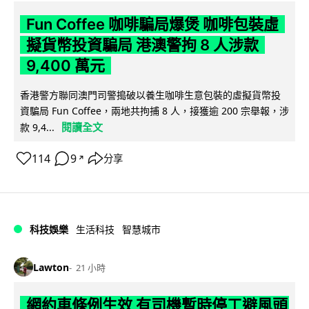
Fun Coffee 咖啡騙局爆煲 咖啡包裝虛
擬貨幣投資騙局 港澳警拘 8 人涉款
9,400 萬元
香港警方聯同澳門司警搗破以養生咖啡生意包裝的虛擬貨幣投
資騙局 Fun Coffee，兩地共拘捕 8 人，接獲逾 200 宗舉報，涉
閱讀全文
款 9,4...
114
9
分享
↗
科技娛樂
生活科技
智慧城市
Lawton
21 小時
網約車條例生效 有司機暫時停工避風頭