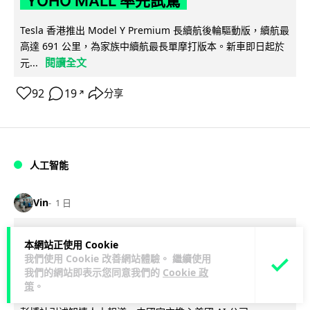
YOHO MALL 率先試駕
Tesla 香港推出 Model Y Premium 長續航後輪驅動版，續航最
高達 691 公里，為家族中續航最長單摩打版本。新車即日起於
閱讀全文
元...
92
19
分享
↗
人工智能
Vin
1 日
據報中國憂美國 AI 變武器 不滿
本網站正使用 Cookie
我們使用 Cookie 改善網站體驗。 繼續使用
Anthropic 拒正常存取 擬列實體清單作
我們的網站即表示您同意我們的
Cookie 政
反制
策
。