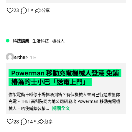
23
1
分享
↗
科技娛樂
生活科技
機械人
arthur
1 日
Powerman 移動充電機械人登港 免鋪
樁為的士小巴「送電上門」
你架電動車喺停車場搵唔到樁？有個機械人會自己行過嚟幫你
充電。THEi 高科院同內地公司研發出 Powerman 移動充電機
閱讀全文
械人，唔使鋪線裝樁...
28
14
分享
↗