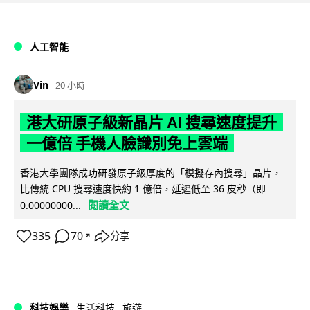
人工智能
Vin
20 小時
港大研原子級新晶片 AI 搜尋速度提升
一億倍 手機人臉識別免上雲端
香港大學團隊成功研發原子級厚度的「模擬存內搜尋」晶片，
比傳統 CPU 搜尋速度快約 1 億倍，延遲低至 36 皮秒（即
閱讀全文
0.00000000...
335
70
分享
↗
科技娛樂
生活科技
旅遊