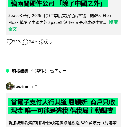
強兩間硬件公司 「除了中國之外」
SpaceX 舉行 2026 年第二季度業績電話會議，創辦人 Elon
閱讀
Musk 稱除了中國之外 SpaceX 與 Tesla 是地球硬件實...
全文
213
24
分享
↗
科技娛樂
生活科技
電子支付
Lawton
1 日
當電子支付大行其道 屈穎妍: 商戶只收
現金 唯一可能是逃稅 倡稅局主動調查
新加坡知名粥店明輝田雞粥老闆涉逃稅逾 380 萬坡元（約港幣