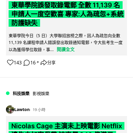
東華學院誤發取錄電郵 全數 11,139 名
申請人一度空歡喜 專家:人為疏忽+系統
防護缺失
東華學院今日（5 日）大學聯招放榜之際，因人為疏忽向全數
11,139 名課程申請人錯誤發出取錄通知電郵，令大批考生一度
閱讀全文
以為獲得學位取錄，事...
143
16
分享
↗
科技娛樂
影視娛樂
Lawton
19 小時
Nicolas Cage 主演未上映電影 Netflix