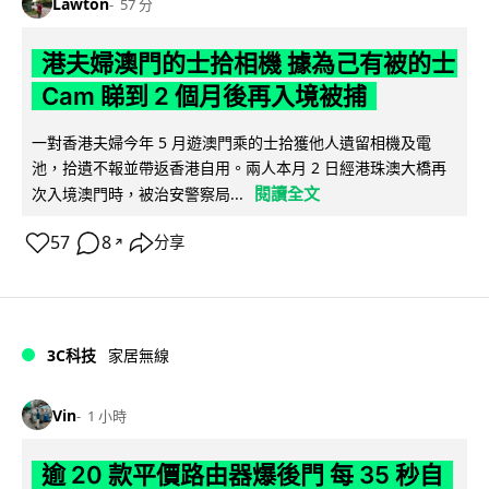
Lawton
57 分
港夫婦澳門的士拾相機 據為己有被的士
Cam 睇到 2 個月後再入境被捕
一對香港夫婦今年 5 月遊澳門乘的士拾獲他人遺留相機及電
池，拾遺不報並帶返香港自用。兩人本月 2 日經港珠澳大橋再
閱讀全文
次入境澳門時，被治安警察局...
57
8
分享
↗
3C科技
家居無線
Vin
1 小時
逾 20 款平價路由器爆後門 每 35 秒自