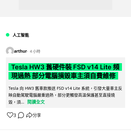
人工智能
arthur
4 小時
Tesla HW3 舊硬件裝 FSD v14 Lite 頻
現過熱 部分電腦損毀車主須自費維修
Tesla 向 HW3 舊車款推送 FSD v14 Lite 系統，引發大量車主反
映自動駕駛電腦嚴重過熱，部分更觸發高溫保護甚至直接燒
閱讀全文
毀，須...
3
分享