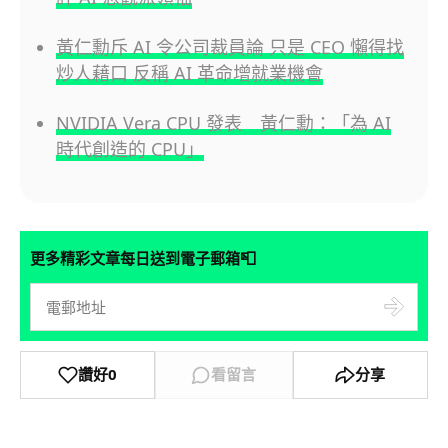
黃仁勳斥 AI 令公司裁員論 只是 CEO 懶得找
炒人藉口 反稱 AI 革命增就業機會
NVIDIA Vera CPU 發表 黃仁勳：「為 AI
時代創造的 CPU」
📮
更多精彩文章每日送到電子郵箱
讚好
0
看留言
分享