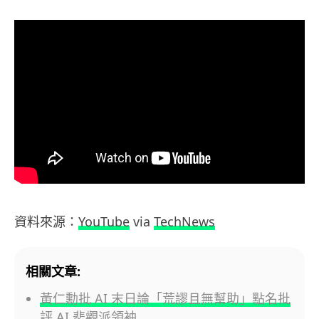
資料來源：
YouTube
via
TechNews
相關文章:
黃仁勳批 AI 末日論「荒謬且無幫助」點名批
評 AI 悲觀派領袖