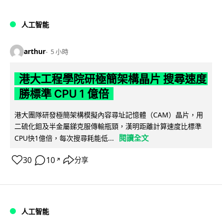
人工智能
arthur
5 小時
港大工程學院研極簡架構晶片 搜尋速度
勝標準 CPU 1 億倍
港大團隊研發極簡架構模擬內容尋址記憶體（CAM）晶片，用
二硫化鉬及半金屬銻克服傳輸瓶頸，漢明距離計算速度比標準
閱讀全文
CPU快1億倍，每次搜尋耗能低...
30
10
分享
↗
人工智能