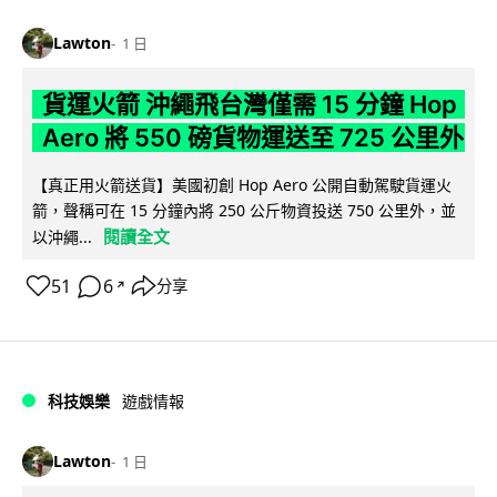
Lawton
1 日
貨運火箭 沖繩飛台灣僅需 15 分鐘 Hop
Aero 將 550 磅貨物運送至 725 公里外
【真正用火箭送貨】美國初創 Hop Aero 公開自動駕駛貨運火
箭，聲稱可在 15 分鐘內將 250 公斤物資投送 750 公里外，並
閱讀全文
以沖繩...
51
6
分享
↗
科技娛樂
遊戲情報
Lawton
1 日