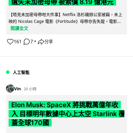
遺失未加密母帶 被索償 8.19 億港元
【唔見未加密母帶咁大件事】Netflix 洛杉磯辦公室被竊，未上
映的 Nicolas Cage 電影《Fortitude》母帶亦告失蹤。電影...
閱讀全文
161
7
分享
↗
人工智能
Vin
20 小時
Elon Musk: SpaceX 將挑戰萬億年收
入 目標明年數據中心上太空 Starlink 覆
蓋全球170國