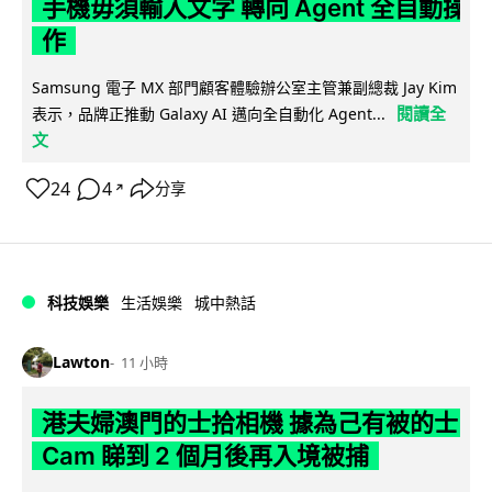
手機毋須輸入文字 轉向 Agent 全自動操
作
Samsung 電子 MX 部門顧客體驗辦公室主管兼副總裁 Jay Kim
閱讀全
表示，品牌正推動 Galaxy AI 邁向全自動化 Agent...
文
24
4
分享
↗
科技娛樂
生活娛樂
城中熱話
Lawton
11 小時
港夫婦澳門的士拾相機 據為己有被的士
Cam 睇到 2 個月後再入境被捕