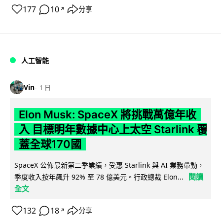
177
10
分享
↗
人工智能
Vin
1 日
Elon Musk: SpaceX 將挑戰萬億年收
入 目標明年數據中心上太空 Starlink 覆
蓋全球170國
SpaceX 公佈最新第二季業績，受惠 Starlink 與 AI 業務帶動，
閱讀
季度收入按年飆升 92% 至 78 億美元。行政總裁 Elon...
全文
132
18
分享
↗