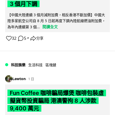
3 個月下調
【中國大陸連續 3 個月減附加費，相反香港不斷加價】中國大
陸多家航空公司自 8 月 5 日起再度下調內陸航線燃油附加費，
閱讀全文
為年內連續第 3 個...
32
5
分享
↗
科技娛樂
生活科技
區塊鏈
Lawton
1 日
Fun Coffee 咖啡騙局爆煲 咖啡包裝虛
擬貨幣投資騙局 港澳警拘 8 人涉款
9,400 萬元