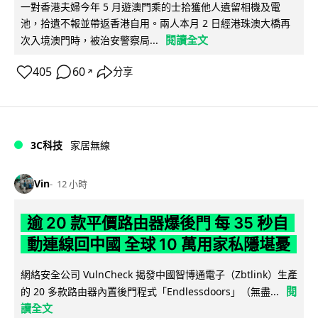
一對香港夫婦今年 5 月遊澳門乘的士拾獲他人遺留相機及電
池，拾遺不報並帶返香港自用。兩人本月 2 日經港珠澳大橋再
閱讀全文
次入境澳門時，被治安警察局...
405
60
分享
↗
3C科技
家居無線
Vin
12 小時
逾 20 款平價路由器爆後門 每 35 秒自
動連線回中國 全球 10 萬用家私隱堪憂
網絡安全公司 VulnCheck 揭發中國智博通電子（Zbtlink）生產
閱
的 20 多款路由器內置後門程式「Endlessdoors」（無盡...
讀全文