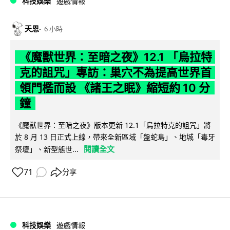
科技娛樂
遊戲情報
天恩
6 小時
《魔獸世界：至暗之夜》12.1 「烏拉特
克的詛咒」專訪：巢穴不為提高世界首
領門檻而設 《諸王之眠》縮短約 10 分
鐘
《魔獸世界：至暗之夜》版本更新 12.1「烏拉特克的詛咒」將
於 8 月 13 日正式上線，帶來全新區域「盤蛇島」、地城「毒牙
閱讀全文
祭壇」、新型態世...
71
分享
科技娛樂
遊戲情報