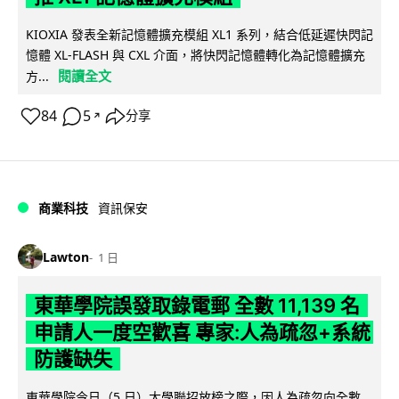
KIOXIA 發表全新記憶體擴充模組 XL1 系列，結合低延遲快閃記
憶體 XL-FLASH 與 CXL 介面，將快閃記憶體轉化為記憶體擴充
閱讀全文
方...
84
5
分享
↗
商業科技
資訊保安
Lawton
1 日
東華學院誤發取錄電郵 全數 11,139 名
申請人一度空歡喜 專家:人為疏忽+系統
防護缺失
東華學院今日（5 日）大學聯招放榜之際，因人為疏忽向全數