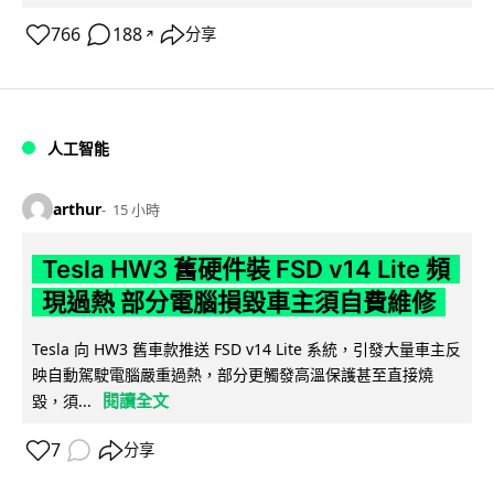
766
188
分享
↗
人工智能
arthur
15 小時
Tesla HW3 舊硬件裝 FSD v14 Lite 頻
現過熱 部分電腦損毀車主須自費維修
Tesla 向 HW3 舊車款推送 FSD v14 Lite 系統，引發大量車主反
映自動駕駛電腦嚴重過熱，部分更觸發高溫保護甚至直接燒
閱讀全文
毀，須...
7
分享