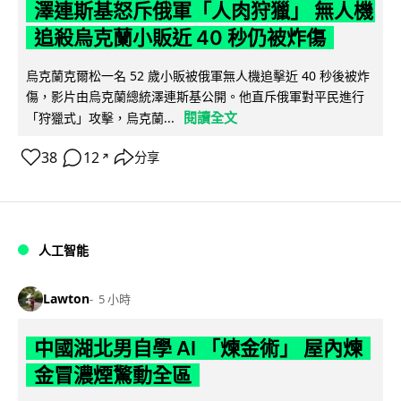
澤連斯基怒斥俄軍「人肉狩獵」 無人機
追殺烏克蘭小販近 40 秒仍被炸傷
烏克蘭克爾松一名 52 歲小販被俄軍無人機追擊近 40 秒後被炸
傷，影片由烏克蘭總統澤連斯基公開。他直斥俄軍對平民進行
閱讀全文
「狩獵式」攻擊，烏克蘭...
38
12
分享
↗
人工智能
Lawton
5 小時
中國湖北男自學 AI 「煉金術」 屋內煉
金冒濃煙驚動全區