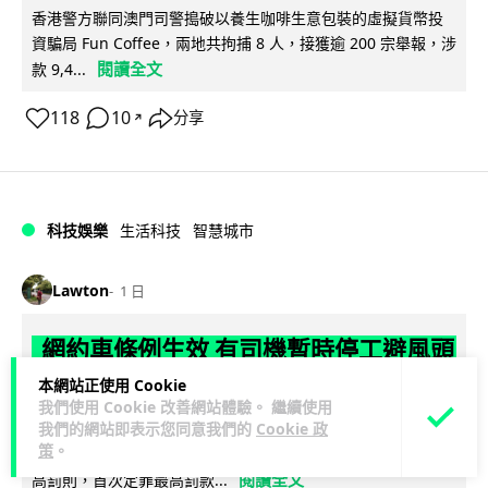
香港警方聯同澳門司警搗破以養生咖啡生意包裝的虛擬貨幣投
資騙局 Fun Coffee，兩地共拘捕 8 人，接獲逾 200 宗舉報，涉
閱讀全文
款 9,4...
118
10
分享
↗
科技娛樂
生活科技
智慧城市
Lawton
1 日
網約車條例生效 有司機暫時停工避風頭
的士業界籲白牌 "改邪歸正"
本網站正使用 Cookie
我們使用 Cookie 改善網站體驗。 繼續使用
我們的網站即表示您同意我們的
Cookie 政
規管網約車法例大部分條文已於 8 月 3 日生效，的士業界就期
策
。
望白牌車司機，能夠「改邪歸正」回流駕駛的士。新例大幅提
閱讀全文
高罰則，首次定罪最高罰款...