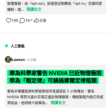
致電推銷，由「opt-out」拒接登記制轉為「opt-in」先徵同意
閱讀全文
機制。違...
199
19
分享
↗
人工智能
Lawton
9 小時
華為科學家警告 NVIDIA 已近物理極限
華為「韜定律」可繞過摩爾定律瓶頸
華為半導體首席科學家廖恒罕見接受近 5 小時專訪，警告
NVIDIA 等西方晶片巨頭正逼近物理極限，傳統製程升級已失經
閱讀全文
濟效益。他同時介紹華為...