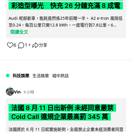
彩造型曝光 快充 26 分鐘充滿 8 成電
Audi 呢部新車，能耗竟然係25年前嘅一半。 A2 e-tron 風阻低
至0.24，每百公里只需12.8 kWh，一度電行到7.8公里。6...
閱讀全文
6
1
分享
↗
科技娛樂
生活娛樂
城中熱話
Vin
9 小時
法國 8 月 11 日出新例 未經同意嚴禁
Cold Call 違規企業最高罰 345 萬
法國將於 8 月 11 日起實施新例，全面禁止企業未經消費者同意