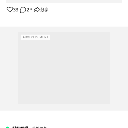
33
2
分享
↗
ADVERTISEMENT