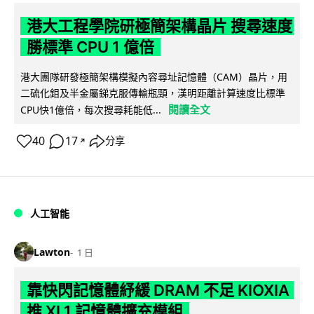
港大工程學院研極簡架構晶片 搜尋速度
勝標準 CPU 1 億倍
港大團隊研發極簡架構模擬內容尋址記憶體（CAM）晶片，用
二硫化鉬及半金屬銻克服傳輸瓶頸，漢明距離計算速度比標準
閱讀全文
CPU快1億倍，每次搜尋耗能低...
40
17
分享
↗
人工智能
Lawton
1 日
靠快閃記憶體紓緩 DRAM 不足 KIOXIA
推 XL1 記憶體擴充模組