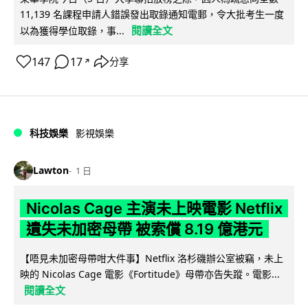
11,139 名課程申請人錯誤發出取錄通知電郵，令大批考生一度
閱讀全文
以為獲得學位取錄，事...
147
17
分享
↗
科技娛樂
影視娛樂
Lawton
1 日
Nicolas Cage 主演未上映電影 Netflix
遺失未加密母帶 被索償 8.19 億港元
【唔見未加密母帶咁大件事】Netflix 洛杉磯辦公室被竊，未上
映的 Nicolas Cage 電影《Fortitude》母帶亦告失蹤。電影...
閱讀全文