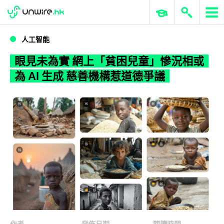
WWDC 2026
GenAI 與雲端科技專區
ERP 與商業 AI
眼見未為實 網上「貧困兒童」慘況相或為 AI 生成 慈善機構惹道德爭議
人工智能
眼見未為實 網上「貧困兒童」慘況相或
為 AI 生成 慈善機構惹道德爭議
作者
發佈日期
閱讀時間