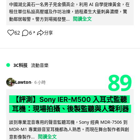
中國湖北黃石一名男子見金價高企，利用 AI 自學提煉黃金，在
租住單位私設高壓爐及作坊冶煉，過程產生大量刺鼻濃煙，驚
閱讀全文
動鄰居報警。警方到場揭發整...
62
6
分享
↗
3C科技
流動音樂
89
Lawton
6 小時
【評測】Sony IER-M500 入耳式監聽
耳機：現場拍攝、後製監聽與人聲利器
談到專業混音專用的聲音監聽耳機，Sony 經典 MDR-7506 到
MDR-M1 專業錄音室耳機都為人熟悉。而現在舞台製作者與創
閱讀全文
意影像製作...