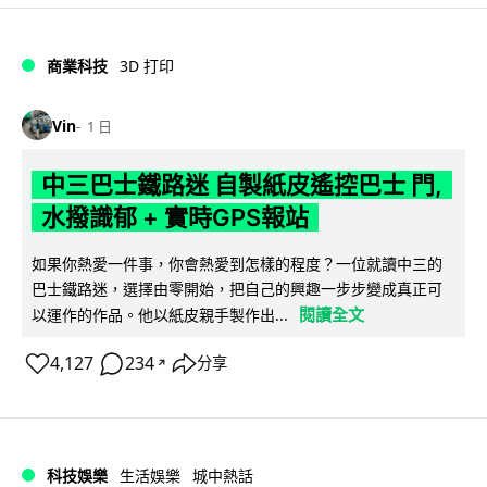
商業科技
3D 打印
Vin
1 日
中三巴士鐵路迷 自製紙皮遙控巴士 門,
水撥識郁 + 實時GPS報站
如果你熱愛一件事，你會熱愛到怎樣的程度？一位就讀中三的
巴士鐵路迷，選擇由零開始，把自己的興趣一步步變成真正可
閱讀全文
以運作的作品。他以紙皮親手製作出...
4,127
234
分享
↗
科技娛樂
生活娛樂
城中熱話