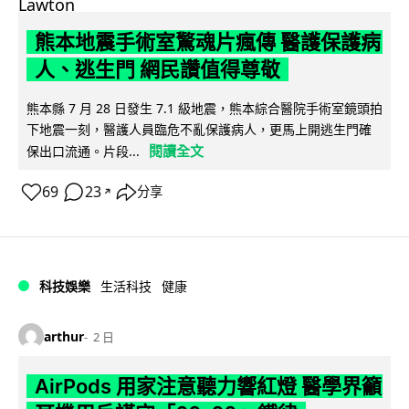
熊本地震手術室驚魂片瘋傳 醫護保護病
人、逃生門 網民讚值得尊敬
熊本縣 7 月 28 日發生 7.1 級地震，熊本綜合醫院手術室鏡頭拍
下地震一刻，醫護人員臨危不亂保護病人，更馬上開逃生門確
閱讀全文
保出口流通。片段...
69
23
分享
↗
科技娛樂
生活科技
健康
arthur
2 日
AirPods 用家注意聽力響紅燈 醫學界籲