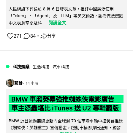
人民網旗下評論於 8 月 6 日發表文章，批評中國廣泛使用
「Token」、「Agent」及「LLM」等英文術語，認為做法侵蝕
閱讀全文
中文表意空間及科...
271
84
分享
↗
科技娛樂
生活科技
汽車科技
藍骨
14 小時
BMW 車廂熒幕強推蜘蛛俠電影廣告
車主怒轟堪比 iTunes 送 U2 專輯翻版
BMW 近日透過無線更新向全球逾 70 個市場車輛中控熒幕推送
《蜘蛛俠：英雄重生》宣傳動畫，啟動車輛即彈出通知，觸發