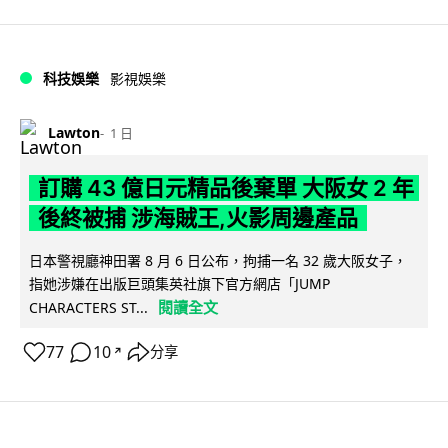
科技娛樂
影視娛樂
Lawton
1 日
訂購 43 億日元精品後棄單 大阪女 2 年
後終被捕 涉海賊王,火影周邊產品
日本警視廳神田署 8 月 6 日公布，拘捕一名 32 歲大阪女子，
指她涉嫌在出版巨頭集英社旗下官方網店「JUMP
閱讀全文
CHARACTERS ST...
77
10
分享
↗