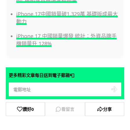
iPhone 17中國銷量破1,329萬 基礎版成最大
動力
iPhone 17 中國銷量爆發 統計：外資品牌手
機銷量升 128%
📮
更多精彩文章每日送到電子郵箱
讚好
0
看留言
分享