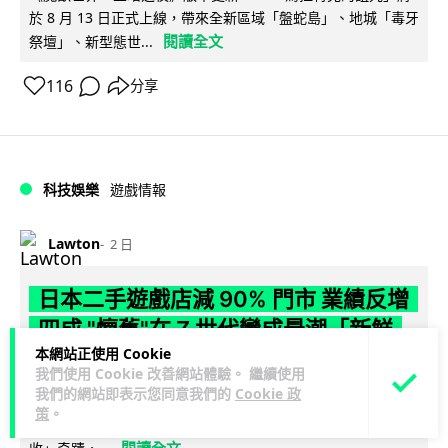
於 8 月 13 日正式上線，帶來全新區域「盤蛇島」、地城「毒牙
閱讀全文
祭壇」、新型態世...
116
分享
科技娛樂
遊戲情報
Lawton
2 日
日本二手遊戲店減 90% 門市 業績反增
四成 "懷舊"在 Z 世代變成最潮「新鮮
本網站正使用 Cookie
感」
我們使用 Cookie 改善網站體驗。 繼續使用
我們的網站即表示您同意我們的
Cookie 政
日本零售巨頭 GEO 將懷舊遊戲銷售門市從 1,000 間大幅減至
策
。
99 間，但銷售額卻不降反升至過往的 1.4 倍。做到「減店增
閱讀全文