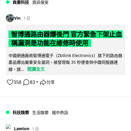
商業科技
資訊保安
Vin
1 日
智博通路由器爆後門 官方緊急下架止血
稱漏洞是功能在維修時使用
中國網通廠商智博通電子（Zbtlink Electronics）旗下的路由器
產品爆出嚴重安全漏洞，被發現每 35 秒便會與中國伺服器連
閱讀全文
線，旗...
358
83
分享
↗
科技娛樂
生活娛樂
城中熱話
Lawton
1 日