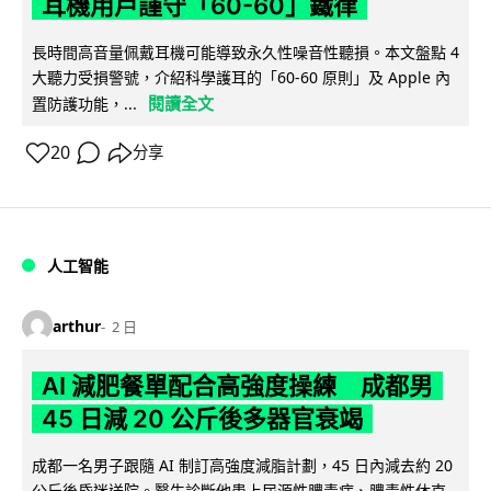
耳機用戶謹守「60-60」鐵律
長時間高音量佩戴耳機可能導致永久性噪音性聽損。本文盤點 4
大聽力受損警號，介紹科學護耳的「60-60 原則」及 Apple 內
閱讀全文
置防護功能，...
20
分享
人工智能
arthur
2 日
AI 減肥餐單配合高強度操練 成都男
45 日減 20 公斤後多器官衰竭
成都一名男子跟隨 AI 制訂高強度減脂計劃，45 日內減去約 20
公斤後昏迷送院。醫生診斷他患上尿源性膿毒症、膿毒性休克