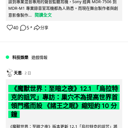
談到專業混音專用的聲音監聽耳機，Sony 經典 MDR-7506 到
MDR-M1 專業錄音室耳機都為人熟悉。而現在舞台製作者與創
閱讀全文
意影像製作...
40
5
分享
↗
科技娛樂
遊戲情報
天恩
2 日
《魔獸世界：至暗之夜》12.1 「烏拉特
克的詛咒」專訪：巢穴不為提高世界首
領門檻而設 《諸王之眠》縮短約 10 分
鐘
《魔獸世界：至暗之夜》版本更新 12.1「烏拉特克的詛咒」將