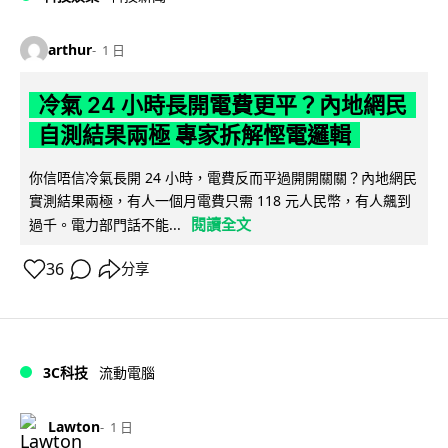
arthur
1 日
冷氣 24 小時長開電費更平？內地網民
自測結果兩極 專家拆解慳電邏輯
你信唔信冷氣長開 24 小時，電費反而平過開開關關？內地網民
實測結果兩極，有人一個月電費只需 118 元人民幣，有人飆到
閱讀全文
過千。電力部門話不能...
36
分享
3C科技
流動電腦
Lawton
1 日