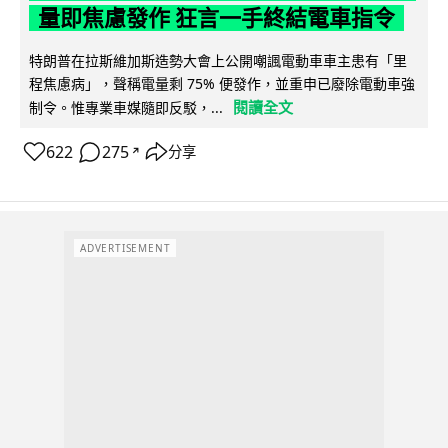
量即焦慮發作 狂言一手終結電車指令
特朗普在拉斯維加斯造勢大會上公開嘲諷電動車車主患有「里
程焦慮病」，聲稱電量剩 75% 便發作，並重申已廢除電動車強
閱讀全文
制令。惟專業車媒隨即反駁，...
622
275
分享
↗
ADVERTISEMENT