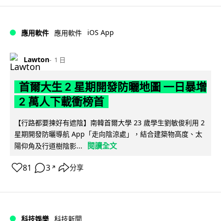
iOS App
應用軟件
應用軟件
Lawton
1 日
首爾大生 2 星期開發防曬地圖 一日暴增
2 萬人下載衝榜首
【行路都要揀好有遮陰】南韓首爾大學 23 歲學生劉敏俊利用 2
星期開發防曬導航 App「走向陰涼處」，結合建築物高度、太
閱讀全文
陽仰角及行道樹陰影...
81
3
分享
↗
科技娛樂
科技新聞