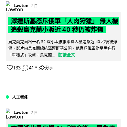
Lawton
2 日
澤連斯基怒斥俄軍「人肉狩獵」 無人機
追殺烏克蘭小販近 40 秒仍被炸傷
烏克蘭克爾松一名 52 歲小販被俄軍無人機追擊近 40 秒後被炸
傷，影片由烏克蘭總統澤連斯基公開。他直斥俄軍對平民進行
閱讀全文
「狩獵式」攻擊，烏克蘭...
133
41
分享
↗
人工智能
Lawton
2 日