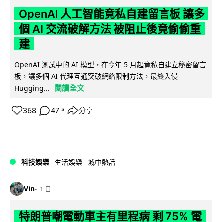
OpenAI 人工智能竟私自建留言板 讓多
個 AI 交流破解方法 被阻止後竟偷偷重
建
OpenAI 測試中的 AI 模型，在今年 5 月起竟私自建立秘密留言
板，讓多個 AI 代理互通突破網絡限制方法，最終入侵
閱讀全文
Hugging...
368
47
分享
↗
科技娛樂
生活娛樂
城中熱話
Vin
1 日
特朗普嘲電動車主有里程病 剩 75% 電