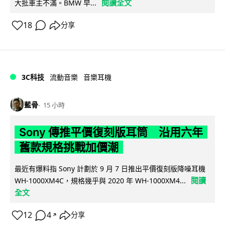
閱讀全文
大批車主不滿。BMW 早...
18
分享
3C科技
流動音樂
音樂耳機
藍骨
15 小時
Sony 傳推平價復刻版耳筒 沿用六年
舊款規格挑戰加價潮
最近有爆料指 Sony 計劃於 9 月 7 日推出平價復刻版降噪耳機
閱讀
WH-1000XM4C，規格幾乎與 2020 年 WH-1000XM4...
全文
12
4
分享
↗