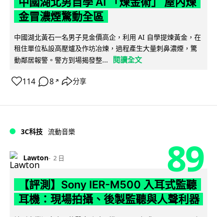
中國湖北男自學 AI 「煉金術」 屋內煉
金冒濃煙驚動全區
中國湖北黃石一名男子見金價高企，利用 AI 自學提煉黃金，在
租住單位私設高壓爐及作坊冶煉，過程產生大量刺鼻濃煙，驚
閱讀全文
動鄰居報警。警方到場揭發整...
114
8
分享
↗
3C科技
流動音樂
89
Lawton
2 日
【評測】Sony IER-M500 入耳式監聽
耳機：現場拍攝、後製監聽與人聲利器