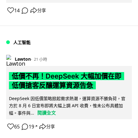
14
分享
人工智能
Lawton
21 小時
低價不再！DeepSeek 大幅加價在即
低價搶客反釀運算資源告急
DeepSeek 因低價策略掀起需求熱潮，運算資源不勝負荷，官
方於 8 月 6 日宣布即將大幅上調 API 收費，惟未公布具體加
閱讀全文
幅。事件與...
65
19
分享
↗