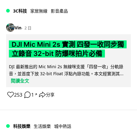
3C科技
家居無線
影音產品
Vin
2 日
DJI Mic Mini 2s 實測 四發一收同步獨
立錄音 32-bit 防爆咪拍片必備
DJI 最新推出的 Mic Mini 2s 無線咪支援「四發一收」分軌錄
音，並首度下放 32-bit Float 浮點內錄功能。本文經實測其...
閱讀全文
253
1
分享
↗
科技娛樂
生活娛樂
城中熱話