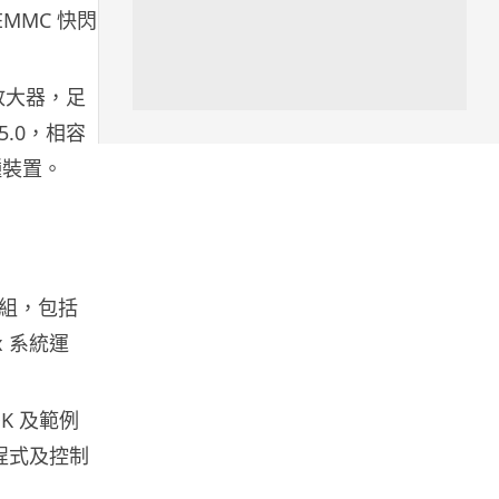
EMMC 快閃
人工智能
靠快閃記憶體紓緩 DRAM 不足
KIOXIA 推 XL1 記憶體...
及放大器，足
05.08.2026
5.0，相容
種裝置。
資訊保安
東華學院誤發取錄電郵 全數
11,139 名申請人一度空歡喜 ...
05.08.2026
組，包括
影視娛樂
x 系統運
Nicolas Cage 主演未上映電影
Netflix 遺失未加...
05.08.2026
K 及範例
程式及控制
人工智能
Elon Musk: SpaceX 將挑戰萬億