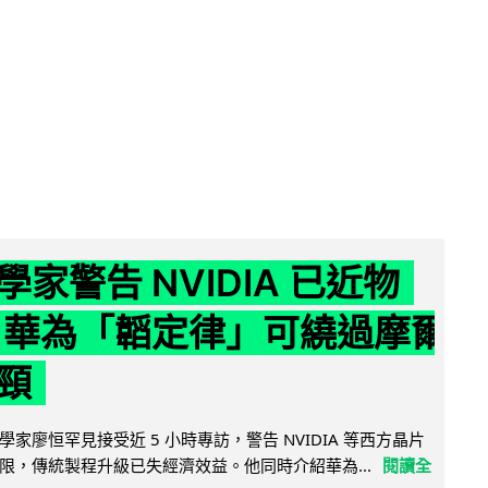
家警告 NVIDIA 已近物
 華為「韜定律」可繞過摩爾
頸
家廖恒罕見接受近 5 小時專訪，警告 NVIDIA 等西方晶片
限，傳統製程升級已失經濟效益。他同時介紹華為...
閱讀全