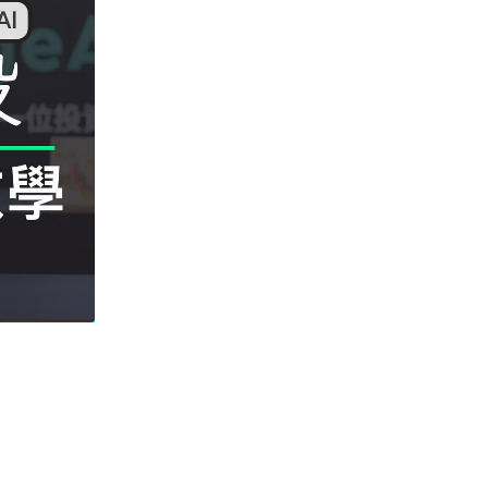
人工智能
貨運火箭 沖繩飛台灣僅需 15 分
鐘 Hop Aero 將 5...
05.08.2026
遊戲情報
有實體光碟未必代表你擁有遊戲
調查：PS5 34%、Xbox 50...
05.08.2026
人工智能
Elon Musk 稱 SpaceX Tesla 是
地球最強兩間硬件公...
05.08.2026
電子支付
當電子支付大行其道 屈穎妍: 商