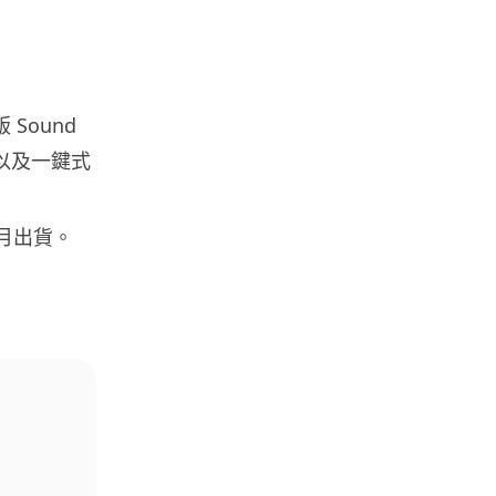
年收入 目標明年數據...
05.08.2026
人工智能
Sound
港大研原子級新晶片 AI 搜尋速度
J，以及一鍵式
提升一億倍 手機人臉識別免上雲
端
05.08.2026
 月出貨。
旅遊
中國大陸航線燃油附加費今日再
降 連續 3 個月下調
05.08.2026
區塊鏈
Fun Coffee 咖啡騙局爆煲 咖啡
包裝虛擬貨幣投資騙局 ...