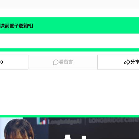
📮
送到電子郵箱
好
0
看留言
分