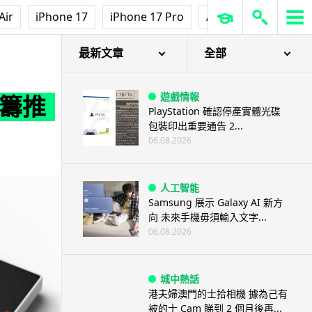
Air
iPhone 17
iPhone 17 Pro
AirPods Pro 3
Ap
最新文章
全部
遊戲情報
 眾籌推
PlayStation 確認停產實體光碟
包裝印出重要通告 2...
06.08.2026
人工智能
Samsung 展示 Galaxy AI 新方
向 未來手機毋須輸入文字...
06.08.2026
城中熱話
港夫婦澳門的士拾相機 據為己有
被的士 Cam 睇到 2 個月後再...