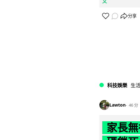
文
分享
科技娛樂
生
Lawton
46 分
家長無