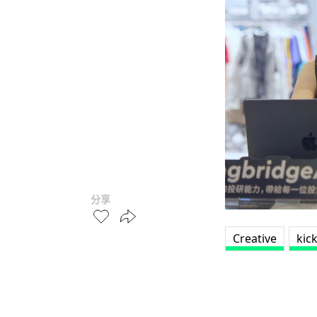
分享
Creative
kic