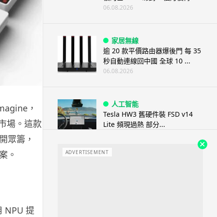
06.08.2026
家居無線
逾 20 款平價路由器爆後門 每 35
秒自動連線回中國 全球 10 ...
06.08.2026
人工智能
magine，
Tesla HW3 舊硬件裝 FSD v14
回市場。這款
Lite 頻現過熱 部分...
06.08.2026
式展開眾籌，
案。
ADVERTISEMENT
人工智能
港大工程學院研極簡架構晶片 搜
尋速度勝標準 CPU 1 億倍
06.08.2026
 NPU 提