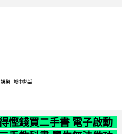
活娛樂
城中熱話
得慳錢買二手書 電子啟動