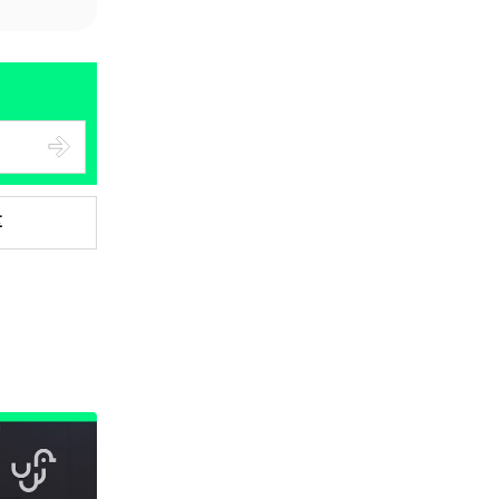
05.08.2026
智慧城市
網約車條例生效 有司機暫時停工
避風頭 的士業界籲白牌 &#8...
05.08.2026
享
人工智能
白宮拒測中國開放 AI 模型 業界
質疑安全框架選擇性執行
05.08.2026
人工智能
地盤偷吸煙難逃高空法眼 勞工處
出動熱感無人機 擬加 AI 人臉識
別精準...
05.08.2026