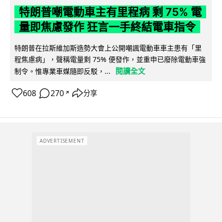
特朗普嘲電動車主有里程病 剩 75% 電
量即焦慮發作 狂言一手終結電車指令
特朗普在拉斯維加斯造勢大會上公開嘲諷電動車車主患有「里
程焦慮病」，聲稱電量剩 75% 便發作，並重申已廢除電動車強
閱讀全文
制令。惟專業車媒隨即反駁，...
608
270
分享
↗
ADVERTISEMENT