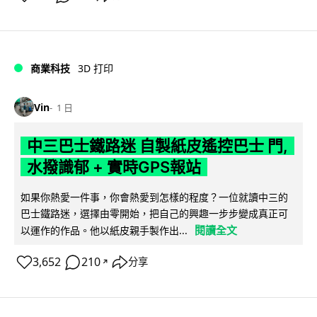
商業科技
3D 打印
Vin
1 日
中三巴士鐵路迷 自製紙皮遙控巴士 門,
水撥識郁 + 實時GPS報站
如果你熱愛一件事，你會熱愛到怎樣的程度？一位就讀中三的
巴士鐵路迷，選擇由零開始，把自己的興趣一步步變成真正可
閱讀全文
以運作的作品。他以紙皮親手製作出...
3,652
210
分享
↗