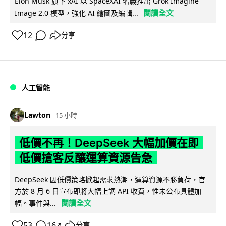
Elon Musk 旗下 xAI 以 SpaceXAI 名義推出 Grok Imagine
閱讀全文
Image 2.0 模型，強化 AI 繪圖及編輯...
12
分享
人工智能
Lawton
15 小時
低價不再！DeepSeek 大幅加價在即
低價搶客反釀運算資源告急
DeepSeek 因低價策略掀起需求熱潮，運算資源不勝負荷，官
方於 8 月 6 日宣布即將大幅上調 API 收費，惟未公布具體加
閱讀全文
幅。事件與...
53
16
分享
↗