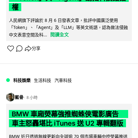
權
人民網旗下評論於 8 月 6 日發表文章，批評中國廣泛使用
「Token」、「Agent」及「LLM」等英文術語，認為做法侵蝕
閱讀全文
中文表意空間及科...
分享
科技娛樂
生活科技
汽車科技
藍骨
8 小時
BMW 車廂熒幕強推蜘蛛俠電影廣告
車主怒轟堪比 iTunes 送 U2 專輯翻版
BMW 近日透過無線更新向全球逾 70 個市場車輛中控熒幕推送