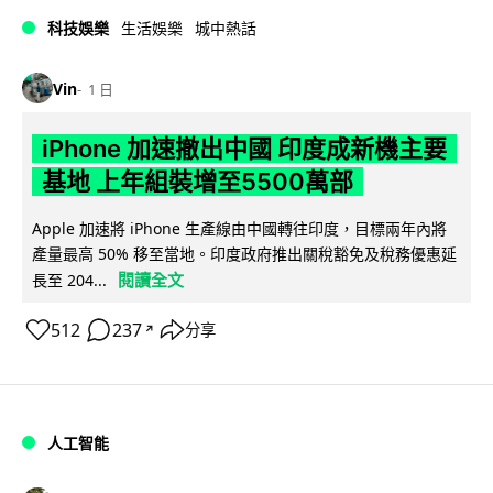
科技娛樂
生活娛樂
城中熱話
Vin
1 日
iPhone 加速撤出中國 印度成新機主要
基地 上年組裝增至5500萬部
Apple 加速將 iPhone 生產線由中國轉往印度，目標兩年內將
產量最高 50% 移至當地。印度政府推出關稅豁免及稅務優惠延
閱讀全文
長至 204...
512
237
分享
↗
人工智能