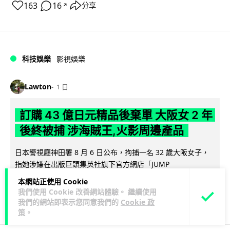
163
16
分享
↗
科技娛樂
影視娛樂
Lawton
1 日
訂購 43 億日元精品後棄單 大阪女 2 年
後終被捕 涉海賊王,火影周邊產品
日本警視廳神田署 8 月 6 日公布，拘捕一名 32 歲大阪女子，
指她涉嫌在出版巨頭集英社旗下官方網店「JUMP
閱讀全文
CHARACTERS ST...
本網站正使用 Cookie
我們使用 Cookie 改善網站體驗。 繼續使用
75
9
分享
↗
我們的網站即表示您同意我們的
Cookie 政
策
。