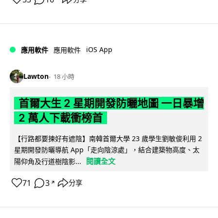
iOS App
應用軟件
應用軟件
Lawton
18 小時
首爾大生 2 星期開發防曬地圖 一日暴增
2 萬人下載衝榜首
【行路都要揀好有遮陰】南韓首爾大學 23 歲學生劉敏俊利用 2
星期開發防曬導航 App「走向陰涼處」，結合建築物高度、太
閱讀全文
陽仰角及行道樹陰影...
71
3
分享
↗