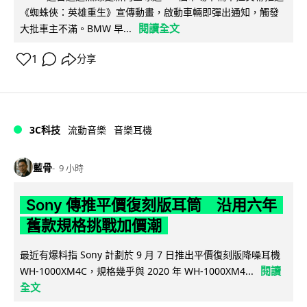
《蜘蛛俠：英雄重生》宣傳動畫，啟動車輛即彈出通知，觸發
閱讀全文
大批車主不滿。BMW 早...
1
分享
3C科技
流動音樂
音樂耳機
藍骨
9 小時
Sony 傳推平價復刻版耳筒 沿用六年
舊款規格挑戰加價潮
最近有爆料指 Sony 計劃於 9 月 7 日推出平價復刻版降噪耳機
閱讀
WH-1000XM4C，規格幾乎與 2020 年 WH-1000XM4...
全文