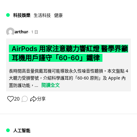
科技娛樂
生活科技
健康
arthur
1 日
AirPods 用家注意聽力響紅燈 醫學界籲
耳機用戶謹守「60-60」鐵律
長時間高音量佩戴耳機可能導致永久性噪音性聽損。本文盤點 4
大聽力受損警號，介紹科學護耳的「60-60 原則」及 Apple 內
閱讀全文
置防護功能，...
20
分享
人工智能