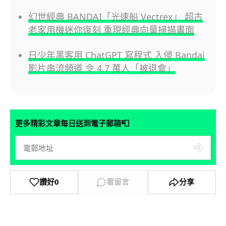
幻世經典 BANDAI「光速船 Vectrex」 超古
老家用機迷你復刻 重現經典向量掃描畫面
日少年黑客用 ChatGPT 寫程式 入侵 Bandai
影片串流頻道 令 4.7 萬人「被退會」
📮
更多精彩文章每日送到電子郵箱
讚好
0
看留言
分享