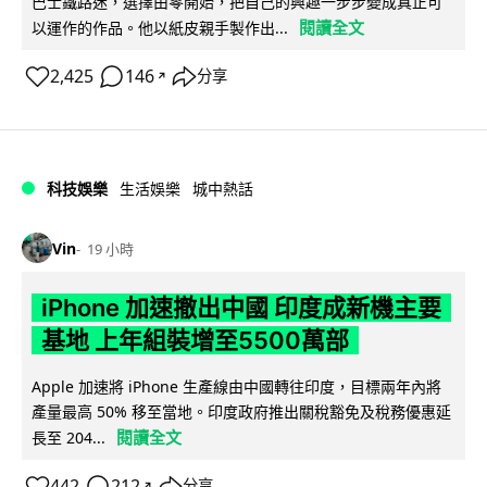
巴士鐵路迷，選擇由零開始，把自己的興趣一步步變成真正可
閱讀全文
以運作的作品。他以紙皮親手製作出...
2,425
146
分享
↗
科技娛樂
生活娛樂
城中熱話
Vin
19 小時
iPhone 加速撤出中國 印度成新機主要
基地 上年組裝增至5500萬部
Apple 加速將 iPhone 生產線由中國轉往印度，目標兩年內將
產量最高 50% 移至當地。印度政府推出關稅豁免及稅務優惠延
閱讀全文
長至 204...
442
212
分享
↗