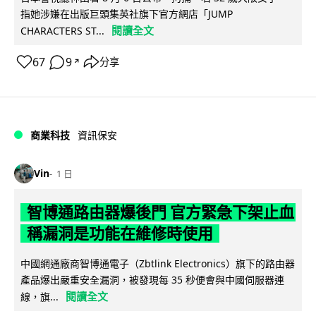
指她涉嫌在出版巨頭集英社旗下官方網店「JUMP
閱讀全文
CHARACTERS ST...
67
9
分享
↗
商業科技
資訊保安
Vin
1 日
智博通路由器爆後門 官方緊急下架止血
稱漏洞是功能在維修時使用
中國網通廠商智博通電子（Zbtlink Electronics）旗下的路由器
產品爆出嚴重安全漏洞，被發現每 35 秒便會與中國伺服器連
閱讀全文
線，旗...