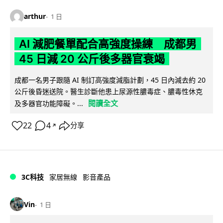
arthur
1 日
AI 減肥餐單配合高強度操練 成都男
45 日減 20 公斤後多器官衰竭
成都一名男子跟隨 AI 制訂高強度減脂計劃，45 日內減去約 20
公斤後昏迷送院。醫生診斷他患上尿源性膿毒症、膿毒性休克
閱讀全文
及多器官功能障礙。...
22
4
分享
↗
3C科技
家居無線
影音產品
Vin
1 日