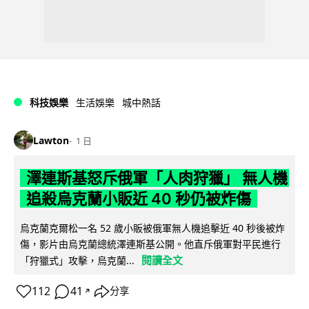
科技娛樂
生活娛樂
城中熱話
Lawton
1 日
澤連斯基怒斥俄軍「人肉狩獵」 無人機
追殺烏克蘭小販近 40 秒仍被炸傷
烏克蘭克爾松一名 52 歲小販被俄軍無人機追擊近 40 秒後被炸
傷，影片由烏克蘭總統澤連斯基公開。他直斥俄軍對平民進行
閱讀全文
「狩獵式」攻擊，烏克蘭...
112
41
分享
↗