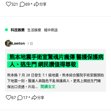
321
69
分享
↗
科技娛樂
生活娛樂
城中熱話
Lawton
1 日
熊本地震手術室驚魂片瘋傳 醫護保護病
人、逃生門 網民讚值得尊敬
熊本縣 7 月 28 日發生 7.1 級地震，熊本綜合醫院手術室鏡頭拍
下地震一刻，醫護人員臨危不亂保護病人，更馬上開逃生門確
閱讀全文
保出口流通。片段...
67
17
分享
↗