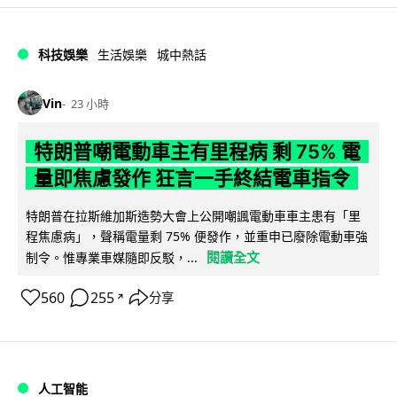
科技娛樂
生活娛樂
城中熱話
Vin
23 小時
特朗普嘲電動車主有里程病 剩 75% 電
量即焦慮發作 狂言一手終結電車指令
特朗普在拉斯維加斯造勢大會上公開嘲諷電動車車主患有「里
程焦慮病」，聲稱電量剩 75% 便發作，並重申已廢除電動車強
閱讀全文
制令。惟專業車媒隨即反駁，...
560
255
分享
↗
人工智能