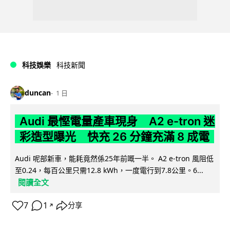
科技娛樂
科技新聞
duncan
1 日
Audi 最慳電量產車現身 A2 e-tron 迷
彩造型曝光 快充 26 分鐘充滿 8 成電
Audi 呢部新車，能耗竟然係25年前嘅一半。 A2 e-tron 風阻低
至0.24，每百公里只需12.8 kWh，一度電行到7.8公里。6...
閱讀全文
7
1
分享
↗