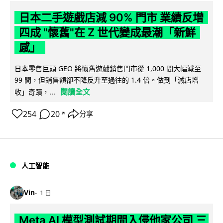
日本二手遊戲店減 90% 門市 業績反增
四成 "懷舊"在 Z 世代變成最潮「新鮮
感」
日本零售巨頭 GEO 將懷舊遊戲銷售門市從 1,000 間大幅減至
99 間，但銷售額卻不降反升至過往的 1.4 倍。做到「減店增
閱讀全文
收」奇蹟，...
254
20
分享
↗
人工智能
Vin
1 日
Meta AI 模型測試期間入侵他家公司 三