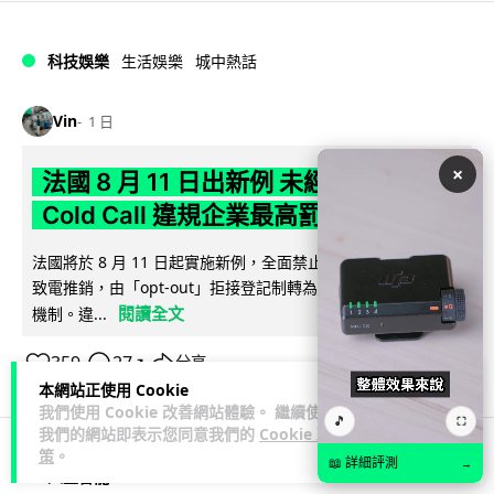
科技娛樂
生活娛樂
城中熱話
Vin
1 日
×
法國 8 月 11 日出新例 未經同意嚴禁
Cold Call 違規企業最高罰 345 萬
法國將於 8 月 11 日起實施新例，全面禁止企業未經消費者同意
致電推銷，由「opt-out」拒接登記制轉為「opt-in」先徵同意
閱讀全文
機制。違...
359
27
分享
↗
本網站正使用 Cookie
我們使用 Cookie 改善網站體驗。 繼續使用
🎵
⛶
我們的網站即表示您同意我們的
Cookie 政
策
。
📖 詳細評測
→
人工智能