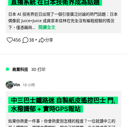
直播系統 在日本技術界成為話題
日本 AI 技術界近日出現了一個引發廣泛討論的熱門話題：日本
偶像前 Juice=Juice 成員宮本佳林在完全沒有編程經驗的情況
閱讀全文
下，僅憑藉與...
456
38
分享
↗
商業科技
3D 打印
Vin
18 小時
中三巴士鐵路迷 自製紙皮遙控巴士 門,
水撥識郁 + 實時GPS報站
如果你熱愛一件事，你會熱愛到怎樣的程度？一位就讀中三的