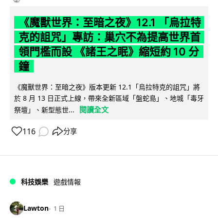
《魔獸世界：至暗之夜》12.1 「烏拉特
克的詛咒」專訪：巢穴不為提高世界首
領門檻而設 《諸王之眠》縮短約 10 分
鐘
《魔獸世界：至暗之夜》版本更新 12.1「烏拉特克的詛咒」將
於 8 月 13 日正式上線，帶來全新區域「盤蛇島」、地城「毒牙
閱讀全文
祭壇」、新型態世...
116
分享
科技娛樂
遊戲情報
Lawton
1 日