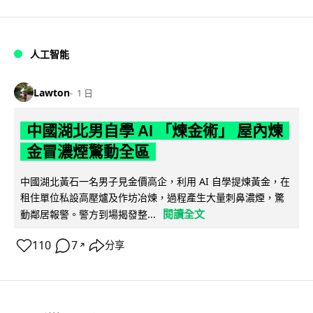
人工智能
Lawton
1 日
中國湖北男自學 AI 「煉金術」 屋內煉
金冒濃煙驚動全區
中國湖北黃石一名男子見金價高企，利用 AI 自學提煉黃金，在
租住單位私設高壓爐及作坊冶煉，過程產生大量刺鼻濃煙，驚
閱讀全文
動鄰居報警。警方到場揭發整...
110
7
分享
↗