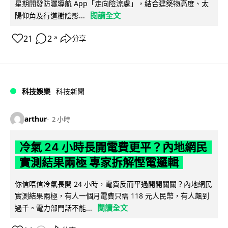
星期開發防曬導航 App「走向陰涼處」，結合建築物高度、太
閱讀全文
陽仰角及行道樹陰影...
21
2
分享
↗
科技娛樂
科技新聞
arthur
2 小時
冷氣 24 小時長開電費更平？內地網民
實測結果兩極 專家拆解慳電邏輯
你信唔信冷氣長開 24 小時，電費反而平過開開關關？內地網民
實測結果兩極，有人一個月電費只需 118 元人民幣，有人飆到
閱讀全文
過千。電力部門話不能...