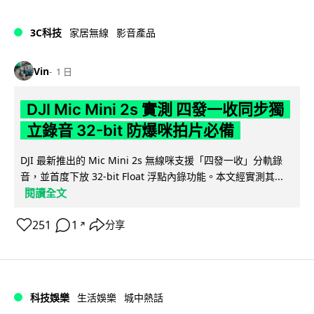
3C科技
家居無線
影音產品
Vin
1 日
DJI Mic Mini 2s 實測 四發一收同步獨
立錄音 32-bit 防爆咪拍片必備
DJI 最新推出的 Mic Mini 2s 無線咪支援「四發一收」分軌錄
音，並首度下放 32-bit Float 浮點內錄功能。本文經實測其...
閱讀全文
251
1
分享
↗
科技娛樂
生活娛樂
城中熱話