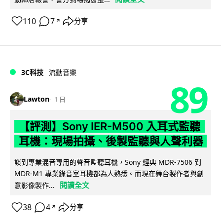
110
7
分享
↗
3C科技
流動音樂
89
Lawton
1 日
【評測】Sony IER-M500 入耳式監聽
耳機：現場拍攝、後製監聽與人聲利器
談到專業混音專用的聲音監聽耳機，Sony 經典 MDR-7506 到
MDR-M1 專業錄音室耳機都為人熟悉。而現在舞台製作者與創
閱讀全文
意影像製作...
38
4
分享
↗