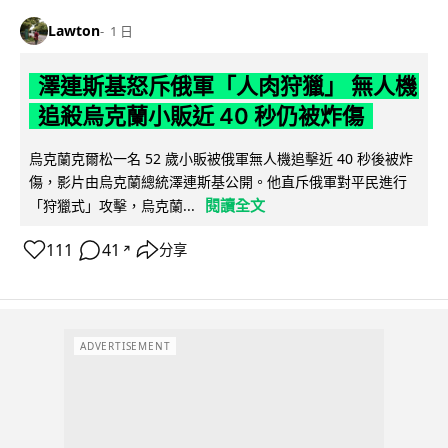
Lawton
1 日
澤連斯基怒斥俄軍「人肉狩獵」 無人機
追殺烏克蘭小販近 40 秒仍被炸傷
烏克蘭克爾松一名 52 歲小販被俄軍無人機追擊近 40 秒後被炸
傷，影片由烏克蘭總統澤連斯基公開。他直斥俄軍對平民進行
閱讀全文
「狩獵式」攻擊，烏克蘭...
111
41
分享
↗
ADVERTISEMENT