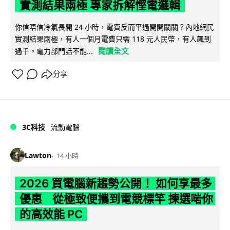
實測結果兩極 專家拆解慳電邏輯
你信唔信冷氣長開 24 小時，電費反而平過開開關關？內地網民
實測結果兩極，有人一個月電費只需 118 元人民幣，有人飆到
閱讀全文
過千。電力部門話不能...
分享
3C科技
流動電腦
Lawton
14 小時
2026 買電腦新趨勢公開！ 如何享最多
優惠 從極致便攜到電競標竿 揀選啱你
的高效能 PC