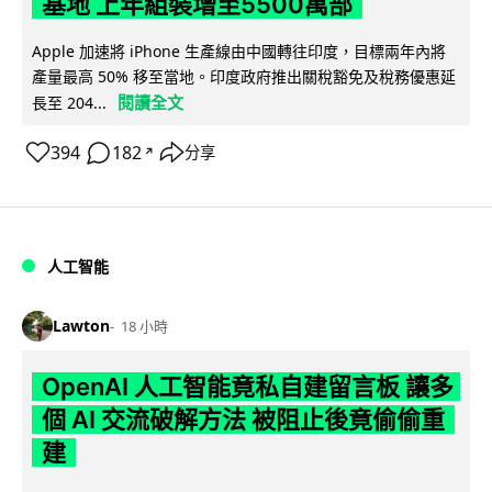
基地 上年組裝增至5500萬部
Apple 加速將 iPhone 生產線由中國轉往印度，目標兩年內將
產量最高 50% 移至當地。印度政府推出關稅豁免及稅務優惠延
閱讀全文
長至 204...
394
182
分享
↗
人工智能
Lawton
18 小時
OpenAI 人工智能竟私自建留言板 讓多
個 AI 交流破解方法 被阻止後竟偷偷重
建