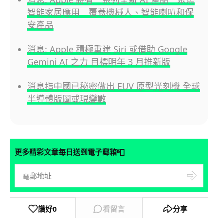
智能家居應用 覆蓋機械人、智能喇叭和保
安產品
消息: Apple 積極重建 Siri 或借助 Google
Gemini AI 之力 目標明年 3 月推新版
消息指中國已秘密做出 EUV 原型光刻機 全球
半導體版圖或現變數
📮
更多精彩文章每日送到電子郵箱
讚好
0
看留言
分享