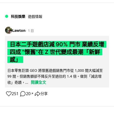
科技娛樂
遊戲情報
Lawton
1 日
日本二手遊戲店減 90% 門市 業績反增
四成 "懷舊"在 Z 世代變成最潮「新鮮
感」
日本零售巨頭 GEO 將懷舊遊戲銷售門市從 1,000 間大幅減至
99 間，但銷售額卻不降反升至過往的 1.4 倍。做到「減店增
閱讀全文
收」奇蹟，...
251
20
分享
↗