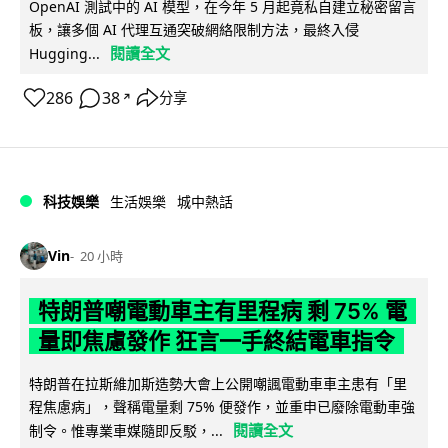
OpenAI 測試中的 AI 模型，在今年 5 月起竟私自建立秘密留言
板，讓多個 AI 代理互通突破網絡限制方法，最終入侵
閱讀全文
Hugging...
286
38
分享
↗
科技娛樂
生活娛樂
城中熱話
Vin
20 小時
特朗普嘲電動車主有里程病 剩 75% 電
量即焦慮發作 狂言一手終結電車指令
特朗普在拉斯維加斯造勢大會上公開嘲諷電動車車主患有「里
程焦慮病」，聲稱電量剩 75% 便發作，並重申已廢除電動車強
閱讀全文
制令。惟專業車媒隨即反駁，...