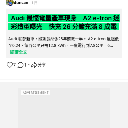
duncan
1 日
Audi 最慳電量產車現身 A2 e-tron 迷
彩造型曝光 快充 26 分鐘充滿 8 成電
Audi 呢部新車，能耗竟然係25年前嘅一半。 A2 e-tron 風阻低
至0.24，每百公里只需12.8 kWh，一度電行到7.8公里。6...
閱讀全文
7
1
分享
↗
ADVERTISEMENT