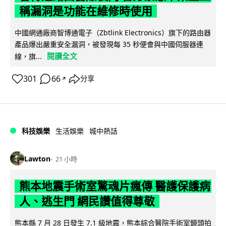
稱漏洞是功能在維修時使用
中國網通廠商智博通電子（Zbtlink Electronics）旗下的路由器
產品爆出嚴重安全漏洞，被發現每 35 秒便會與中國伺服器連
閱讀全文
線，旗...
301
66
分享
↗
科技娛樂
生活娛樂
城中熱話
Lawton
21 小時
熊本地震手術室驚魂片瘋傳 醫護保護病
人、逃生門 網民讚值得尊敬
熊本縣 7 月 28 日發生 7.1 級地震，熊本綜合醫院手術室鏡頭拍