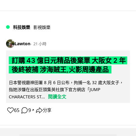
科技娛樂
影視娛樂
Lawton
21 小時
訂購 43 億日元精品後棄單 大阪女 2 年
後終被捕 涉海賊王,火影周邊產品
日本警視廳神田署 8 月 6 日公布，拘捕一名 32 歲大阪女子，
指她涉嫌在出版巨頭集英社旗下官方網店「JUMP
閱讀全文
CHARACTERS ST...
65
9
分享
↗