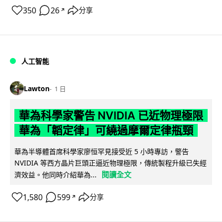
350
26
分享
↗
人工智能
Lawton
1 日
華為科學家警告 NVIDIA 已近物理極限
華為「韜定律」可繞過摩爾定律瓶頸
華為半導體首席科學家廖恒罕見接受近 5 小時專訪，警告
NVIDIA 等西方晶片巨頭正逼近物理極限，傳統製程升級已失經
閱讀全文
濟效益。他同時介紹華為...
1,580
599
分享
↗