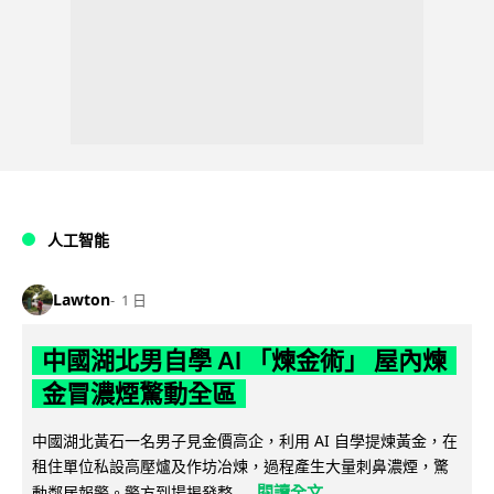
人工智能
Lawton
1 日
中國湖北男自學 AI 「煉金術」 屋內煉
金冒濃煙驚動全區
中國湖北黃石一名男子見金價高企，利用 AI 自學提煉黃金，在
租住單位私設高壓爐及作坊冶煉，過程產生大量刺鼻濃煙，驚
閱讀全文
動鄰居報警。警方到場揭發整...