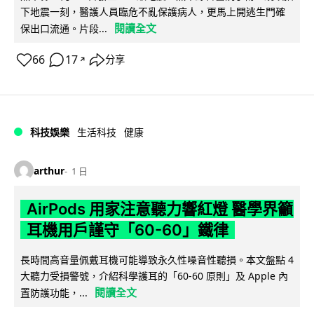
下地震一刻，醫護人員臨危不亂保護病人，更馬上開逃生門確
閱讀全文
保出口流通。片段...
66
17
分享
↗
科技娛樂
生活科技
健康
arthur
1 日
AirPods 用家注意聽力響紅燈 醫學界籲
耳機用戶謹守「60-60」鐵律
長時間高音量佩戴耳機可能導致永久性噪音性聽損。本文盤點 4
大聽力受損警號，介紹科學護耳的「60-60 原則」及 Apple 內
閱讀全文
置防護功能，...