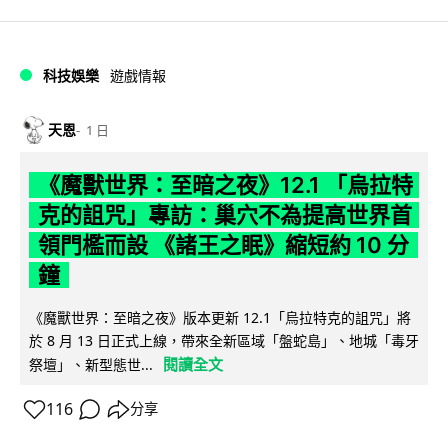
科技娛樂
遊戲情報
天恩
1 日
《魔獸世界：至暗之夜》12.1 「烏拉特
克的詛咒」專訪：巢穴不為提高世界首
領門檻而設 《諸王之眠》縮短約 10 分
鐘
《魔獸世界：至暗之夜》版本更新 12.1「烏拉特克的詛咒」將
於 8 月 13 日正式上線，帶來全新區域「盤蛇島」、地城「毒牙
閱讀全文
祭壇」、新型態世...
116
分享