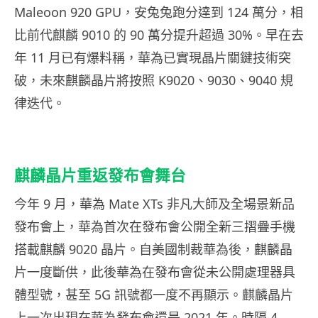
Maleoon 920 GPU，安兔兔跑分達到 124 萬分，相
比前代麒麟 9010 的 90 萬分提升超過 30%。早在去
年 11 月已有爆料稱，華為已實現晶片關鍵技術突
破，未來麒麟晶片將按照 K9020、9030、9040 規
律迭代。
麒麟晶片重返發布會舞台
今年 9 月，華為 Mate XTs 非凡大師及全場景新品
發布會上，華為首次在發布會公開全新三摺疊手機
搭載麒麟 9020 晶片。自美國制裁華為後，麒麟晶
片一度斷供，此後華為在發布會從未公開處理器具
體型號，甚至 5G 訊號都一度不再顯示。麒麟晶片
上一次出現在華為發布會還是 2021 年。時隔 4