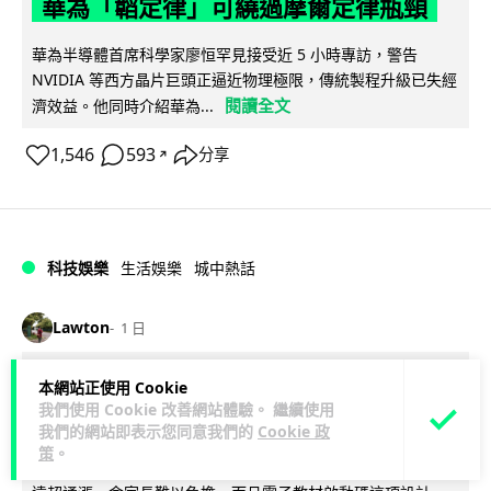
華為「韜定律」可繞過摩爾定律瓶頸
華為半導體首席科學家廖恒罕見接受近 5 小時專訪，警告
NVIDIA 等西方晶片巨頭正逼近物理極限，傳統製程升級已失經
閱讀全文
濟效益。他同時介紹華為...
1,546
593
分享
↗
科技娛樂
生活娛樂
城中熱話
Lawton
1 日
家長無得慳錢買二手書 電子啟動碼鎖死
本網站正使用 Cookie
我們使用 Cookie 改善網站體驗。 繼續使用
二手教科書 學生無法做功課
我們的網站即表示您同意我們的
Cookie 政
策
。
社福界立法會議員陳文宜指，一間中學書單價錢按年加 14.7%