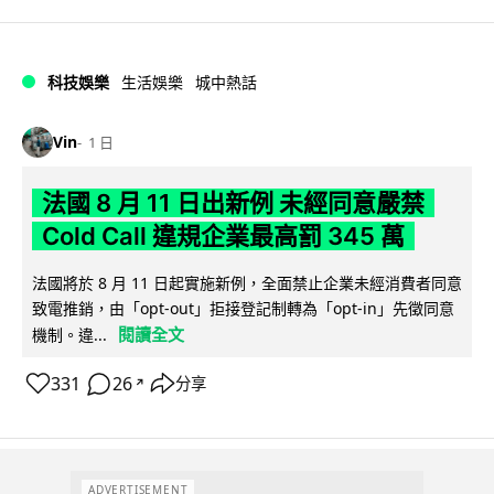
科技娛樂
生活娛樂
城中熱話
Vin
1 日
法國 8 月 11 日出新例 未經同意嚴禁
Cold Call 違規企業最高罰 345 萬
法國將於 8 月 11 日起實施新例，全面禁止企業未經消費者同意
致電推銷，由「opt-out」拒接登記制轉為「opt-in」先徵同意
閱讀全文
機制。違...
331
26
分享
↗
ADVERTISEMENT