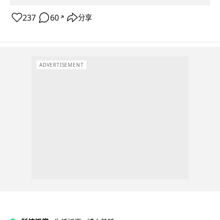
237
60
分享
↗
ADVERTISEMENT