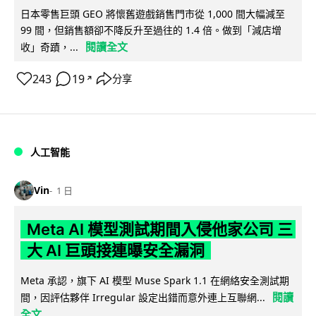
日本零售巨頭 GEO 將懷舊遊戲銷售門市從 1,000 間大幅減至
99 間，但銷售額卻不降反升至過往的 1.4 倍。做到「減店增
閱讀全文
收」奇蹟，...
243
19
分享
↗
人工智能
Vin
1 日
Meta AI 模型測試期間入侵他家公司 三
大 AI 巨頭接連曝安全漏洞
Meta 承認，旗下 AI 模型 Muse Spark 1.1 在網絡安全測試期
閱讀
間，因評估夥伴 Irregular 設定出錯而意外連上互聯網...
全文