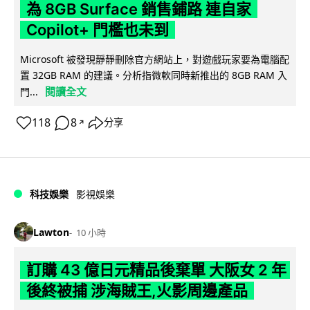
為 8GB Surface 銷售鋪路 連自家
Copilot+ 門檻也未到
Microsoft 被發現靜靜刪除官方網站上，對遊戲玩家要為電腦配
置 32GB RAM 的建議。分析指微軟同時新推出的 8GB RAM 入
閱讀全文
門...
118
8
分享
↗
科技娛樂
影視娛樂
Lawton
10 小時
訂購 43 億日元精品後棄單 大阪女 2 年
後終被捕 涉海賊王,火影周邊產品