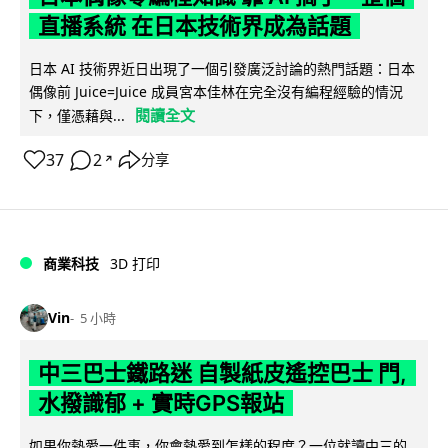
直播系統 在日本技術界成為話題
日本 AI 技術界近日出現了一個引發廣泛討論的熱門話題：日本
偶像前 Juice=Juice 成員宮本佳林在完全沒有編程經驗的情況
閱讀全文
下，僅憑藉與...
37
2
分享
↗
商業科技
3D 打印
Vin
5 小時
中三巴士鐵路迷 自製紙皮遙控巴士 門,
水撥識郁 + 實時GPS報站
如果你熱愛一件事，你會熱愛到怎樣的程度？一位就讀中三的