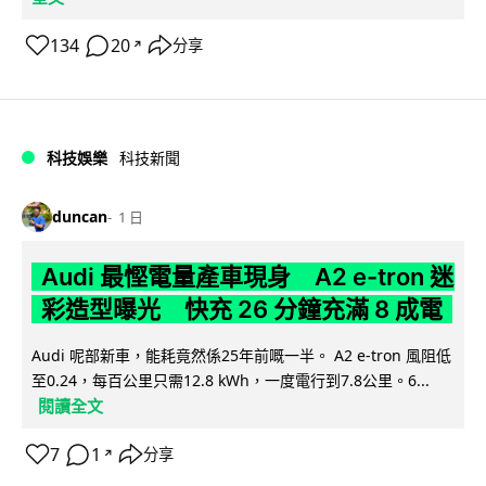
134
20
分享
↗
科技娛樂
科技新聞
duncan
1 日
Audi 最慳電量產車現身 A2 e-tron 迷
彩造型曝光 快充 26 分鐘充滿 8 成電
Audi 呢部新車，能耗竟然係25年前嘅一半。 A2 e-tron 風阻低
至0.24，每百公里只需12.8 kWh，一度電行到7.8公里。6...
閱讀全文
7
1
分享
↗