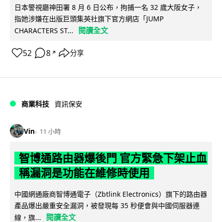
日本警視廳神田署 8 月 6 日公布，拘捕一名 32 歲大阪女子，
指她涉嫌在出版巨頭集英社旗下官方網店「JUMP
閱讀全文
CHARACTERS ST...
52
8
分享
↗
商業科技
資訊保安
Vin
11 小時
智博通路由器爆後門 官方緊急下架止血
稱漏洞是功能在維修時使用
中國網通廠商智博通電子（Zbtlink Electronics）旗下的路由器
產品爆出嚴重安全漏洞，被發現每 35 秒便會與中國伺服器連
閱讀全文
線，旗...