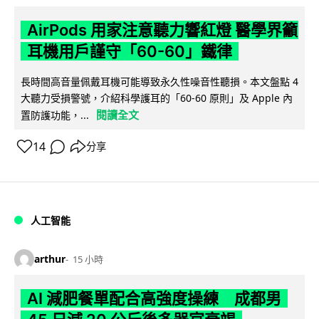
AirPods 用家注意聽力響紅燈 醫學界籲
耳機用戶謹守「60-60」鐵律
長時間高音量佩戴耳機可能導致永久性噪音性聽損。本文盤點 4
大聽力受損警號，介紹科學護耳的「60-60 原則」及 Apple 內
閱讀全文
置防護功能，...
14
分享
人工智能
arthur
15 小時
AI 減肥餐單配合高強度操練 成都男