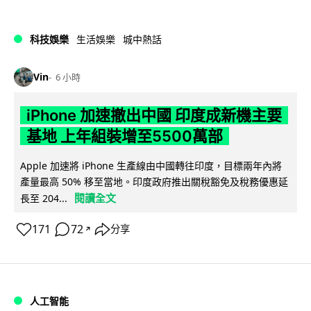
科技娛樂
生活娛樂
城中熱話
Vin
6 小時
iPhone 加速撤出中國 印度成新機主要
基地 上年組裝增至5500萬部
Apple 加速將 iPhone 生產線由中國轉往印度，目標兩年內將
產量最高 50% 移至當地。印度政府推出關稅豁免及稅務優惠延
閱讀全文
長至 204...
171
72
分享
↗
人工智能