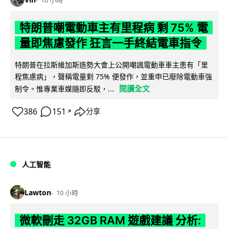
特朗普嘲電動車主有里程病 剩 75% 電
量即焦慮發作 狂言一手終結電車指令
特朗普在拉斯維加斯造勢大會上公開嘲諷電動車車主患有「里
程焦慮病」，聲稱電量剩 75% 便發作，並重申已廢除電動車強
閱讀全文
制令。惟專業車媒隨即反駁，...
386
151
分享
↗
人工智能
Lawton
10 小時
微軟刪走 32GB RAM 遊戲建議 分析: