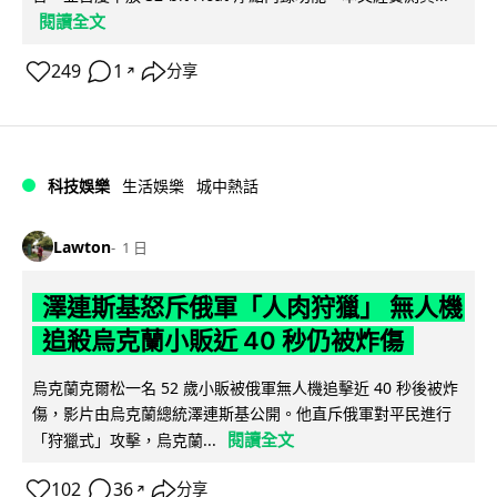
閱讀全文
249
1
分享
↗
科技娛樂
生活娛樂
城中熱話
Lawton
1 日
澤連斯基怒斥俄軍「人肉狩獵」 無人機
追殺烏克蘭小販近 40 秒仍被炸傷
烏克蘭克爾松一名 52 歲小販被俄軍無人機追擊近 40 秒後被炸
傷，影片由烏克蘭總統澤連斯基公開。他直斥俄軍對平民進行
閱讀全文
「狩獵式」攻擊，烏克蘭...
102
36
分享
↗