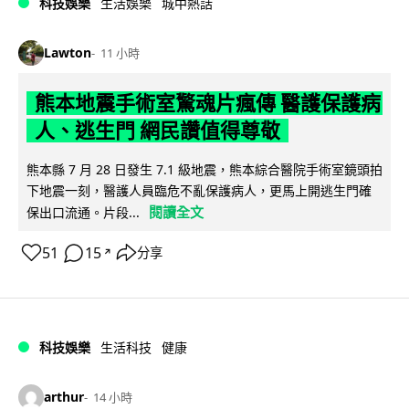
科技娛樂
生活娛樂
城中熱話
Lawton
11 小時
熊本地震手術室驚魂片瘋傳 醫護保護病
人、逃生門 網民讚值得尊敬
熊本縣 7 月 28 日發生 7.1 級地震，熊本綜合醫院手術室鏡頭拍
下地震一刻，醫護人員臨危不亂保護病人，更馬上開逃生門確
閱讀全文
保出口流通。片段...
51
15
分享
↗
科技娛樂
生活科技
健康
arthur
14 小時