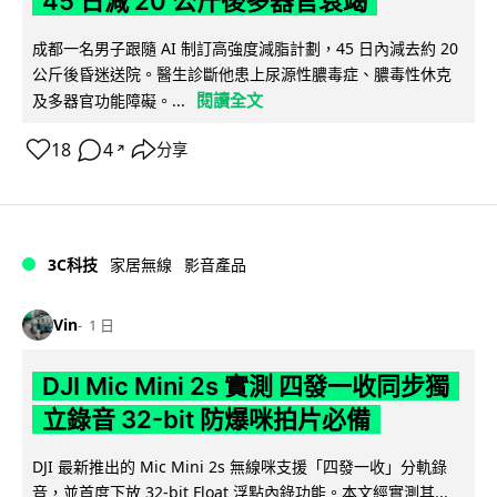
45 日減 20 公斤後多器官衰竭
成都一名男子跟隨 AI 制訂高強度減脂計劃，45 日內減去約 20
公斤後昏迷送院。醫生診斷他患上尿源性膿毒症、膿毒性休克
閱讀全文
及多器官功能障礙。...
18
4
分享
↗
3C科技
家居無線
影音產品
Vin
1 日
DJI Mic Mini 2s 實測 四發一收同步獨
立錄音 32-bit 防爆咪拍片必備
DJI 最新推出的 Mic Mini 2s 無線咪支援「四發一收」分軌錄
音，並首度下放 32-bit Float 浮點內錄功能。本文經實測其...