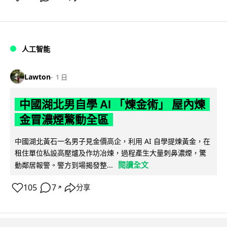
人工智能
Lawton
1 日
中國湖北男自學 AI 「煉金術」 屋內煉
金冒濃煙驚動全區
中國湖北黃石一名男子見金價高企，利用 AI 自學提煉黃金，在
租住單位私設高壓爐及作坊冶煉，過程產生大量刺鼻濃煙，驚
閱讀全文
動鄰居報警。警方到場揭發整...
105
7
分享
↗