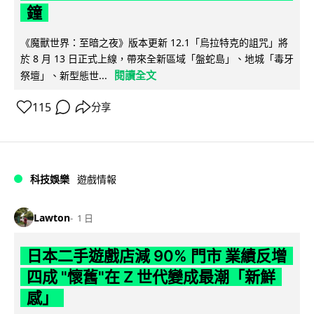
鐘
《魔獸世界：至暗之夜》版本更新 12.1「烏拉特克的詛咒」將
於 8 月 13 日正式上線，帶來全新區域「盤蛇島」、地城「毒牙
閱讀全文
祭壇」、新型態世...
115
分享
科技娛樂
遊戲情報
Lawton
1 日
日本二手遊戲店減 90% 門市 業績反增
四成 "懷舊"在 Z 世代變成最潮「新鮮
感」