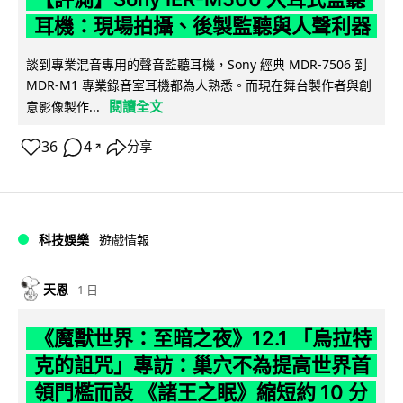
耳機：現場拍攝、後製監聽與人聲利器
談到專業混音專用的聲音監聽耳機，Sony 經典 MDR-7506 到
MDR-M1 專業錄音室耳機都為人熟悉。而現在舞台製作者與創
閱讀全文
意影像製作...
36
4
分享
↗
科技娛樂
遊戲情報
天恩
1 日
《魔獸世界：至暗之夜》12.1 「烏拉特
克的詛咒」專訪：巢穴不為提高世界首
領門檻而設 《諸王之眠》縮短約 10 分