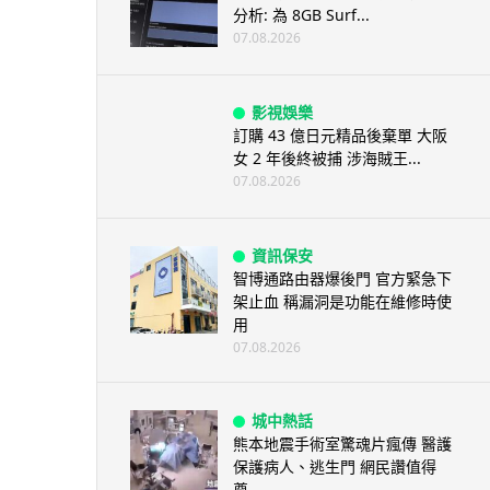
分析: 為 8GB Surf...
07.08.2026
影視娛樂
訂購 43 億日元精品後棄單 大阪
女 2 年後終被捕 涉海賊王...
07.08.2026
資訊保安
智博通路由器爆後門 官方緊急下
架止血 稱漏洞是功能在維修時使
用
07.08.2026
城中熱話
熊本地震手術室驚魂片瘋傳 醫護
保護病人、逃生門 網民讚值得
尊...