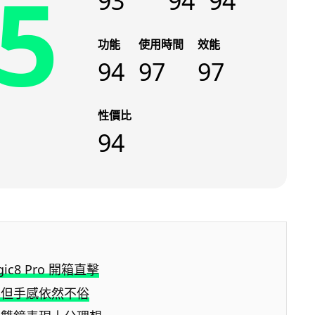
5
93
94
94
功能
使用時間
效能
94
97
97
性價比
94
gic8 Pro 開箱直擊
喜但手感依然不俗