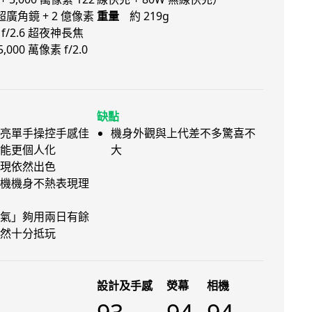
0 超廣角鏡 + 2 億像素
重量
約 219g
 f/2.6 超夜神長焦
00 萬像素 f/2.0
缺點
亮單手操控手感佳
機身外觀與上代差不多驚喜不
能更個人化
大
現依然出色
機機身不熱表現理
氣」夠用兩日有餘
然十分抵玩
設計及手感
熒幕
相機