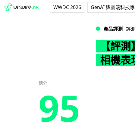
WWDC 2026
GenAI 與雲端科技
【評測】Honor M
產品評測
評
【評測】H
相機表
總分
95