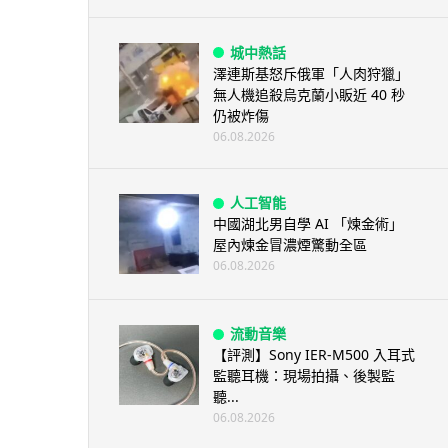
城中熱話
澤連斯基怒斥俄軍「人肉狩獵」
無人機追殺烏克蘭小販近 40 秒
仍被炸傷
06.08.2026
人工智能
中國湖北男自學 AI 「煉金術」
屋內煉金冒濃煙驚動全區
06.08.2026
流動音樂
【評測】Sony IER-M500 入耳式
監聽耳機：現場拍攝、後製監
聽...
06.08.2026