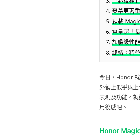
「超夜神
熒幕更著
預載 Magi
電量超「
旗艦級性
總結：精
今日，Honor 
外觀上似乎與上代
表現及功能。就讓
用後感吧。
Honor Mag