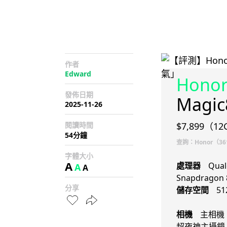
作者
Edward
Hono
發佈日期
Magic
2025-11-26
閱讀時間
$7,899（12
54分鐘
查詢：Honor（361
字體大小
A
處理器
Qua
A
A
Snapdragon 8
分享
儲存空間
51
相機
主相機：5
超夜神主攝鏡 + 