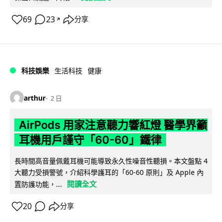
69
23
分享
↗
科技娛樂
生活科技
健康
arthur
2 日
AirPods 用家注意聽力響紅燈 醫學界籲
耳機用戶謹守「60-60」鐵律
長時間高音量佩戴耳機可能導致永久性噪音性聽損。本文盤點 4
大聽力受損警號，介紹科學護耳的「60-60 原則」及 Apple 內
閱讀全文
置防護功能，...
20
分享