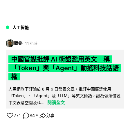
人工智能
藍骨
11 小時
中國官媒批評 AI 術語濫用英文 稱
「Token」與「Agent」動搖科技話語
權
人民網旗下評論於 8 月 6 日發表文章，批評中國廣泛使用
「Token」、「Agent」及「LLM」等英文術語，認為做法侵蝕
閱讀全文
中文表意空間及科...
271
84
分享
↗