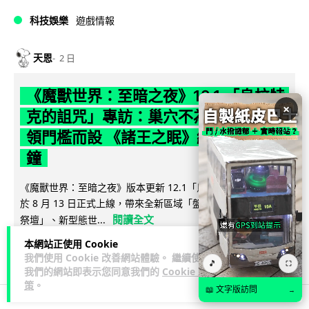
科技娛樂
遊戲情報
天恩
2 日
《魔獸世界：至暗之夜》12.1 「烏拉特
×
克的詛咒」專訪：巢穴不為提高世界首
領門檻而設 《諸王之眠》縮短約 10 分
鐘
《魔獸世界：至暗之夜》版本更新 12.1「烏拉特克的詛咒」將
於 8 月 13 日正式上線，帶來全新區域「盤蛇島」、地城「毒牙
閱讀全文
祭壇」、新型態世...
本網站正使用 Cookie
116
分享
我們使用 Cookie 改善網站體驗。 繼續使用
🎵
⛶
我們的網站即表示您同意我們的
Cookie 政
策
。
📖 文字版訪問
→