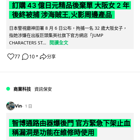
訂購 43 億日元精品後棄單 大阪女 2 年
後終被捕 涉海賊王,火影周邊產品
日本警視廳神田署 8 月 6 日公布，拘捕一名 32 歲大阪女子，
指她涉嫌在出版巨頭集英社旗下官方網店「JUMP
閱讀全文
CHARACTERS ST...
77
10
分享
↗
商業科技
資訊保安
Vin
1 日
智博通路由器爆後門 官方緊急下架止血
稱漏洞是功能在維修時使用