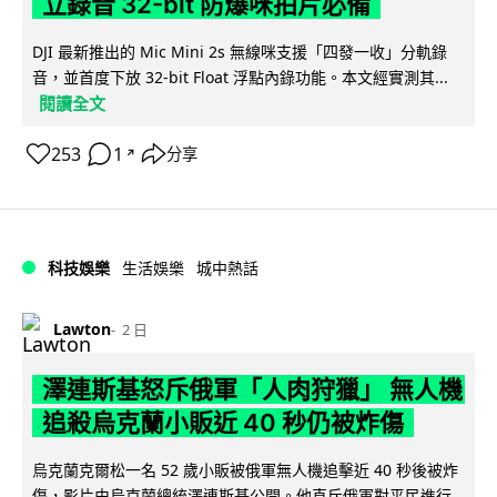
立錄音 32-bit 防爆咪拍片必備
DJI 最新推出的 Mic Mini 2s 無線咪支援「四發一收」分軌錄
音，並首度下放 32-bit Float 浮點內錄功能。本文經實測其...
閱讀全文
253
1
分享
↗
科技娛樂
生活娛樂
城中熱話
Lawton
2 日
澤連斯基怒斥俄軍「人肉狩獵」 無人機
追殺烏克蘭小販近 40 秒仍被炸傷
烏克蘭克爾松一名 52 歲小販被俄軍無人機追擊近 40 秒後被炸
傷，影片由烏克蘭總統澤連斯基公開。他直斥俄軍對平民進行