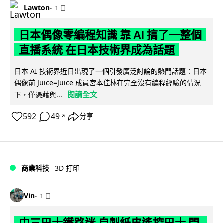
Lawton
1 日
日本偶像零編程知識 靠 AI 搞了一整個
直播系統 在日本技術界成為話題
日本 AI 技術界近日出現了一個引發廣泛討論的熱門話題：日本
偶像前 Juice=Juice 成員宮本佳林在完全沒有編程經驗的情況
閱讀全文
下，僅憑藉與...
592
49
分享
↗
商業科技
3D 打印
Vin
1 日
中三巴士鐵路迷 自製紙皮遙控巴士 門,