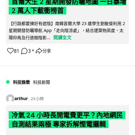
首爾大生 2 星期開發防曬地圖 一日暴增
2 萬人下載衝榜首
【行路都要揀好有遮陰】南韓首爾大學 23 歲學生劉敏俊利用 2
星期開發防曬導航 App「走向陰涼處」，結合建築物高度、太
閱讀全文
陽仰角及行道樹陰影...
81
3
分享
↗
科技娛樂
科技新聞
arthur
23 小時
冷氣 24 小時長開電費更平？內地網民
自測結果兩極 專家拆解慳電邏輯