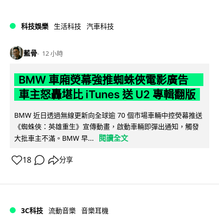
科技娛樂
生活科技
汽車科技
藍骨
12 小時
BMW 車廂熒幕強推蜘蛛俠電影廣告
車主怒轟堪比 iTunes 送 U2 專輯翻版
BMW 近日透過無線更新向全球逾 70 個市場車輛中控熒幕推送
《蜘蛛俠：英雄重生》宣傳動畫，啟動車輛即彈出通知，觸發
閱讀全文
大批車主不滿。BMW 早...
18
分享
3C科技
流動音樂
音樂耳機