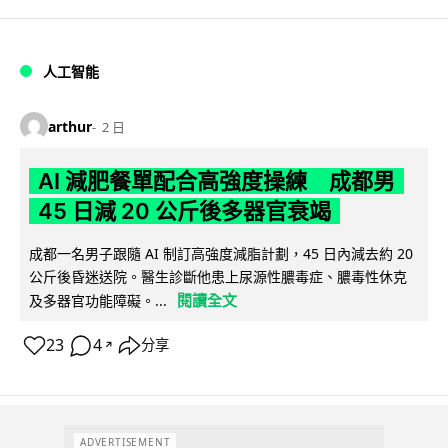
人工智能
arthur
2 日
AI 減肥餐單配合高強度操練 成都男
45 日減 20 公斤後多器官衰竭
成都一名男子跟隨 AI 制訂高強度減脂計劃，45 日內減去約 20
公斤後昏迷送院。醫生診斷他患上尿源性膿毒症、膿毒性休克
閱讀全文
及多器官功能障礙。...
23
4
分享
↗
ADVERTISEMENT