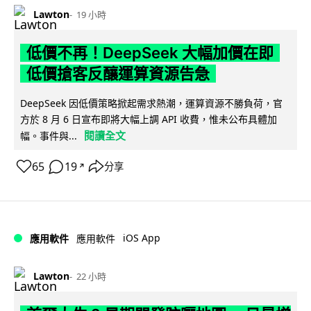
Lawton
19 小時
低價不再！DeepSeek 大幅加價在即
低價搶客反釀運算資源告急
DeepSeek 因低價策略掀起需求熱潮，運算資源不勝負荷，官
方於 8 月 6 日宣布即將大幅上調 API 收費，惟未公布具體加
閱讀全文
幅。事件與...
65
19
分享
↗
iOS App
應用軟件
應用軟件
Lawton
22 小時