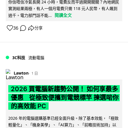
你信唔信冷氣長開 24 小時，電費反而平過開開關關？內地網民
實測結果兩極，有人一個月電費只需 118 元人民幣，有人飆到
閱讀全文
過千。電力部門話不能...
36
分享
3C科技
流動電腦
Lawton
1 日
2026 買電腦新趨勢公開！ 如何享最多
優惠 從極致便攜到電競標竿 揀選啱你
的高效能 PC
2026 年的電腦選購基準已經全面升級。除了基本效能，「極致
輕量化」、「機身美學」、「AI算力」、「前瞻技術加持」以