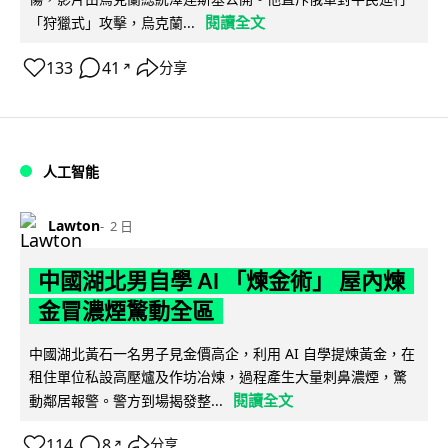
閱讀全文
「狩獵式」攻擊，烏克蘭...
133
41
分享
↗
人工智能
Lawton
2 日
中國湖北男自學 AI 「煉金術」 屋內煉
金冒濃煙驚動全區
中國湖北黃石一名男子見金價高企，利用 AI 自學提煉黃金，在
租住單位私設高壓爐及作坊冶煉，過程產生大量刺鼻濃煙，驚
閱讀全文
動鄰居報警。警方到場揭發整...
114
8
分享
↗