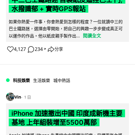
水撥識郁 + 實時GPS報站
如果你熱愛一件事，你會熱愛到怎樣的程度？一位就讀中三的
巴士鐵路迷，選擇由零開始，把自己的興趣一步步變成真正可
閱讀全文
以運作的作品。他以紙皮親手製作出...
4,127
234
分享
↗
科技娛樂
生活娛樂
城中熱話
Vin
1 日
iPhone 加速撤出中國 印度成新機主要
基地 上年組裝增至5500萬部