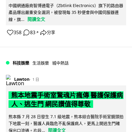
中國網通廠商智博通電子（Zbtlink Electronics）旗下的路由器
產品爆出嚴重安全漏洞，被發現每 35 秒便會與中國伺服器連
閱讀全文
線，旗...
358
83
分享
↗
科技娛樂
生活娛樂
城中熱話
Lawton
1 日
熊本地震手術室驚魂片瘋傳 醫護保護病
人、逃生門 網民讚值得尊敬
熊本縣 7 月 28 日發生 7.1 級地震，熊本綜合醫院手術室鏡頭拍
下地震一刻，醫護人員臨危不亂保護病人，更馬上開逃生門確
閱讀全文
保出口流通。片段...