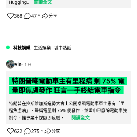
閱讀全文
Hugging...
368
47
分享
↗
科技娛樂
生活娛樂
城中熱話
Vin
1 日
特朗普嘲電動車主有里程病 剩 75% 電
量即焦慮發作 狂言一手終結電車指令
特朗普在拉斯維加斯造勢大會上公開嘲諷電動車車主患有「里
程焦慮病」，聲稱電量剩 75% 便發作，並重申已廢除電動車強
閱讀全文
制令。惟專業車媒隨即反駁，...
622
275
分享
↗