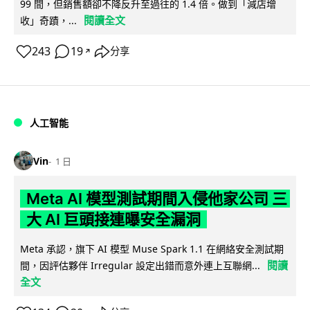
99 間，但銷售額卻不降反升至過往的 1.4 倍。做到「減店增
閱讀全文
收」奇蹟，...
243
19
分享
↗
人工智能
Vin
1 日
Meta AI 模型測試期間入侵他家公司 三
大 AI 巨頭接連曝安全漏洞
Meta 承認，旗下 AI 模型 Muse Spark 1.1 在網絡安全測試期
閱讀
間，因評估夥伴 Irregular 設定出錯而意外連上互聯網...
全文