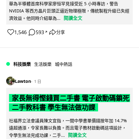
華為半導體首席科學家廖恒罕見接受近 5 小時專訪，警告
NVIDIA 等西方晶片巨頭正逼近物理極限，傳統製程升級已失經
閱讀全文
濟效益。他同時介紹華為...
1,546
593
分享
↗
科技娛樂
生活娛樂
城中熱話
Lawton
1 日
家長無得慳錢買二手書 電子啟動碼鎖死
二手教科書 學生無法做功課
社福界立法會議員陳文宜指，一間中學書單價錢按年加 14.7%
遠超通漲，令家長難以負擔。而且電子教材啟動碼這項設計，
閱讀全文
令學生無法完成功課，二手...