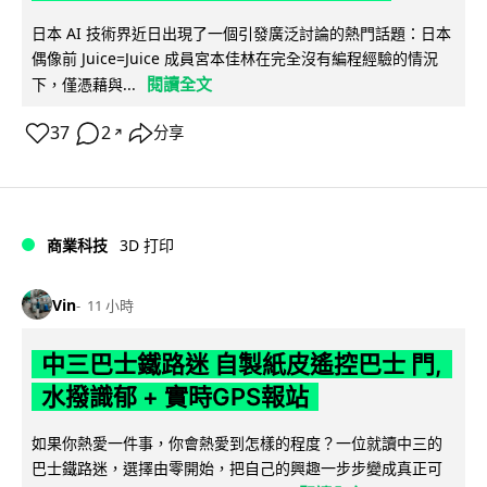
日本 AI 技術界近日出現了一個引發廣泛討論的熱門話題：日本
偶像前 Juice=Juice 成員宮本佳林在完全沒有編程經驗的情況
閱讀全文
下，僅憑藉與...
37
2
分享
↗
商業科技
3D 打印
Vin
11 小時
中三巴士鐵路迷 自製紙皮遙控巴士 門,
水撥識郁 + 實時GPS報站
如果你熱愛一件事，你會熱愛到怎樣的程度？一位就讀中三的
巴士鐵路迷，選擇由零開始，把自己的興趣一步步變成真正可