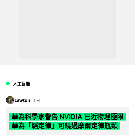
人工智能
Lawton
1 日
華為科學家警告 NVIDIA 已近物理極限
華為「韜定律」可繞過摩爾定律瓶頸