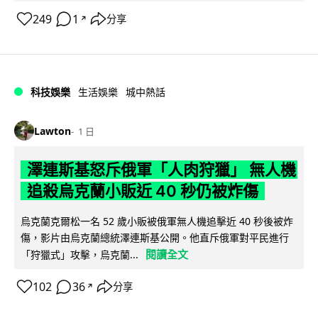
249
1
分享
↗
科技娛樂
生活娛樂
城中熱話
Lawton
1 日
澤連斯基怒斥俄軍「人肉狩獵」 無人機
追殺烏克蘭小販近 40 秒仍被炸傷
烏克蘭克爾松一名 52 歲小販被俄軍無人機追擊近 40 秒後被炸
傷，影片由烏克蘭總統澤連斯基公開。他直斥俄軍對平民進行
閱讀全文
「狩獵式」攻擊，烏克蘭...
102
36
分享
↗