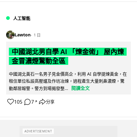
人工智能
Lawton
1 日
中國湖北男自學 AI 「煉金術」 屋內煉
金冒濃煙驚動全區
中國湖北黃石一名男子見金價高企，利用 AI 自學提煉黃金，在
租住單位私設高壓爐及作坊冶煉，過程產生大量刺鼻濃煙，驚
閱讀全文
動鄰居報警。警方到場揭發整...
105
7
分享
↗
ADVERTISEMENT