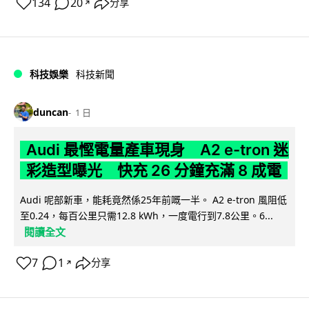
134
20
分享
↗
科技娛樂
科技新聞
duncan
1 日
Audi 最慳電量產車現身 A2 e-tron 迷
彩造型曝光 快充 26 分鐘充滿 8 成電
Audi 呢部新車，能耗竟然係25年前嘅一半。 A2 e-tron 風阻低
至0.24，每百公里只需12.8 kWh，一度電行到7.8公里。6...
閱讀全文
7
1
分享
↗