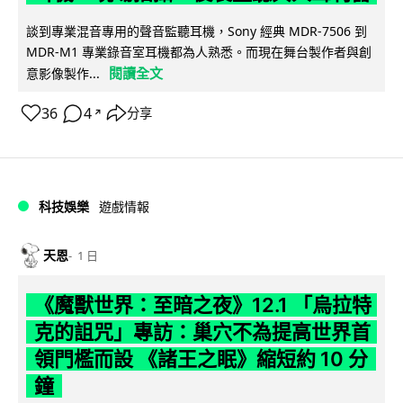
談到專業混音專用的聲音監聽耳機，Sony 經典 MDR-7506 到
MDR-M1 專業錄音室耳機都為人熟悉。而現在舞台製作者與創
閱讀全文
意影像製作...
36
4
分享
↗
科技娛樂
遊戲情報
天恩
1 日
《魔獸世界：至暗之夜》12.1 「烏拉特
克的詛咒」專訪：巢穴不為提高世界首
領門檻而設 《諸王之眠》縮短約 10 分
鐘