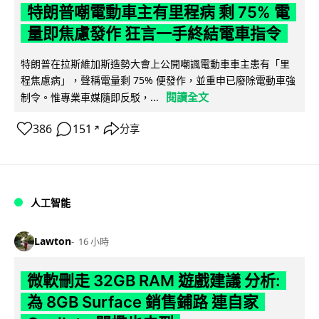
特朗普嘲電動車主有里程病 剩 75% 電
量即焦慮發作 狂言一手終結電車指令
特朗普在拉斯維加斯造勢大會上公開嘲諷電動車車主患有「里
程焦慮病」，聲稱電量剩 75% 便發作，並重申已廢除電動車強
閱讀全文
制令。惟專業車媒隨即反駁，...
386
151
分享
↗
人工智能
Lawton
16 小時
微軟刪走 32GB RAM 遊戲建議 分析:
為 8GB Surface 銷售鋪路 連自家