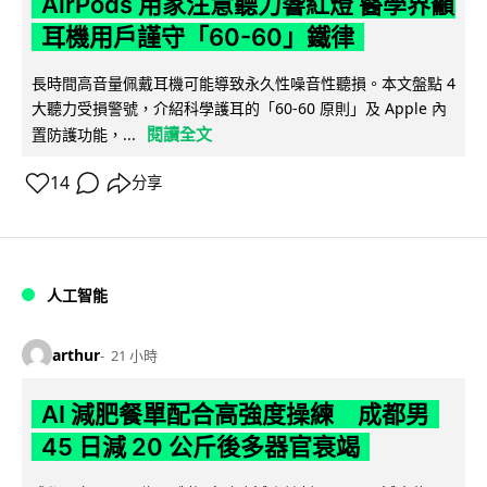
AirPods 用家注意聽力響紅燈 醫學界籲
耳機用戶謹守「60-60」鐵律
長時間高音量佩戴耳機可能導致永久性噪音性聽損。本文盤點 4
大聽力受損警號，介紹科學護耳的「60-60 原則」及 Apple 內
閱讀全文
置防護功能，...
14
分享
人工智能
arthur
21 小時
AI 減肥餐單配合高強度操練 成都男
45 日減 20 公斤後多器官衰竭