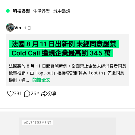
科技娛樂
生活娛樂
城中熱話
Vin
1 日
法國 8 月 11 日出新例 未經同意嚴禁
Cold Call 違規企業最高罰 345 萬
法國將於 8 月 11 日起實施新例，全面禁止企業未經消費者同意
致電推銷，由「opt-out」拒接登記制轉為「opt-in」先徵同意
閱讀全文
機制。違...
331
26
分享
↗
ADVERTISEMENT