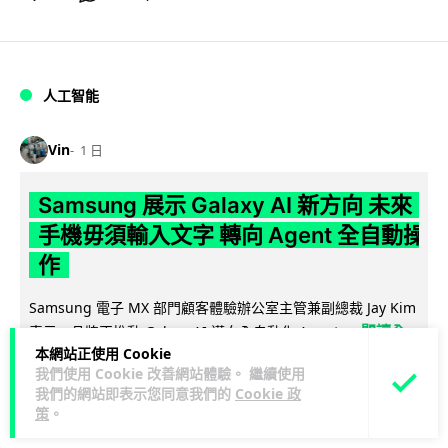
人工智能
Vin
1 日
Samsung 展示 Galaxy AI 新方向 未來
手機毋須輸入文字 轉向 Agent 全自動操
作
Samsung 電子 MX 部門顧客體驗辦公室主管兼副總裁 Jay Kim
閱讀全
表示，品牌正推動 Galaxy AI 邁向全自動化 Agent...
本網站正使用 Cookie
文
我們使用 Cookie 改善網站體驗。 繼續使用
我們的網站即表示您同意我們的
Cookie 政
27
4
分享
↗
策
。