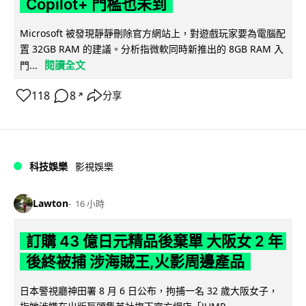
Copilot+ 門檻也未到
Microsoft 被發現靜靜刪除官方網站上，對遊戲玩家要為電腦配
置 32GB RAM 的建議。分析指微軟同時新推出的 8GB RAM 入
閱讀全文
門...
118
8
分享
↗
科技娛樂
影視娛樂
Lawton
16 小時
訂購 43 億日元精品後棄單 大阪女 2 年
後終被捕 涉海賊王,火影周邊產品
日本警視廳神田署 8 月 6 日公布，拘捕一名 32 歲大阪女子，