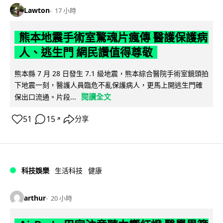
Lawton
17 小時
熊本地震手術室驚魂片瘋傳 醫護保護病
人、逃生門 網民讚值得尊敬
熊本縣 7 月 28 日發生 7.1 級地震，熊本綜合醫院手術室鏡頭拍
下地震一刻，醫護人員臨危不亂保護病人，更馬上開逃生門確
閱讀全文
保出口流通。片段...
51
15
分享
↗
科技娛樂
生活科技
健康
arthur
20 小時