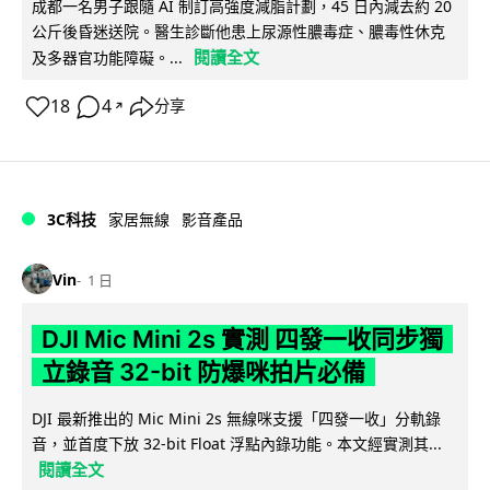
成都一名男子跟隨 AI 制訂高強度減脂計劃，45 日內減去約 20
公斤後昏迷送院。醫生診斷他患上尿源性膿毒症、膿毒性休克
閱讀全文
及多器官功能障礙。...
18
4
分享
↗
3C科技
家居無線
影音產品
Vin
1 日
DJI Mic Mini 2s 實測 四發一收同步獨
立錄音 32-bit 防爆咪拍片必備
DJI 最新推出的 Mic Mini 2s 無線咪支援「四發一收」分軌錄
音，並首度下放 32-bit Float 浮點內錄功能。本文經實測其...
閱讀全文