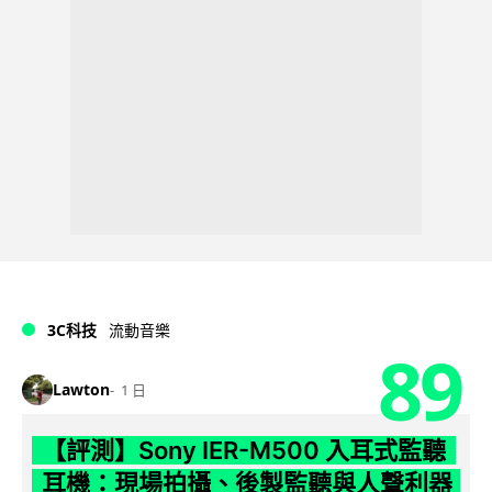
3C科技
流動音樂
89
Lawton
1 日
【評測】Sony IER-M500 入耳式監聽
耳機：現場拍攝、後製監聽與人聲利器