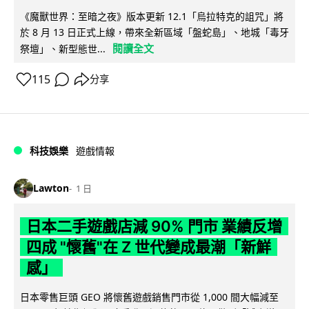
《魔獸世界：至暗之夜》版本更新 12.1「烏拉特克的詛咒」將
於 8 月 13 日正式上線，帶來全新區域「盤蛇島」、地城「毒牙
閱讀全文
祭壇」、新型態世...
115
分享
科技娛樂
遊戲情報
Lawton
1 日
日本二手遊戲店減 90% 門市 業績反增
四成 "懷舊"在 Z 世代變成最潮「新鮮
感」
日本零售巨頭 GEO 將懷舊遊戲銷售門市從 1,000 間大幅減至