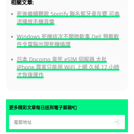
相關文章:
死後繼續聽歌 Spotify 聯名藍牙骨灰甕 可串
流播放手機音樂
Windows 死機這次不關微軟事 Dell 預載軟
件令電腦出現死機循環
日本 Docomo 竟死 eSIM 伺服器 大批
iPhone 買家只能用 WiFi 上網 久候 17 小時
才恢復運作
📮
更多精彩文章每日送到電子郵箱