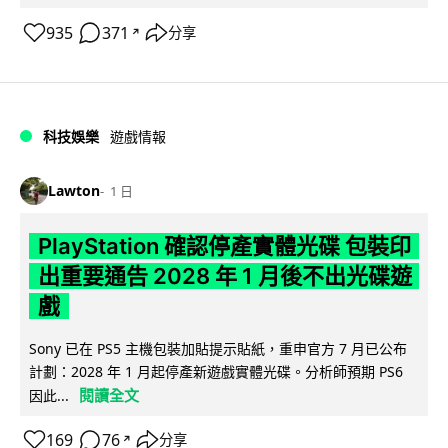
935
371
分享
↗
科技娛樂
遊戲情報
Lawton
1 日
PlayStation 確認停產實體光碟 包裝印
出重要通告 2028 年 1 月後不出光碟遊
戲
Sony 已在 PS5 主機包裝加貼提示貼紙，重申官方 7 月已公布
計劃：2028 年 1 月起停產新遊戲實體光碟。分析師預期 PS6
閱讀全文
因此...
169
76
分享
↗