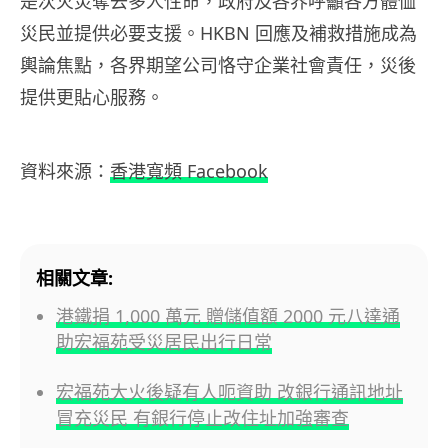
是次火災奪去多人性命，政府及各界呼籲各方體恤
災民並提供必要支援。HKBN 回應及補救措施成為
輿論焦點，各界期望公司恪守企業社會責任，災後
提供更貼心服務。
資料來源：
香港寬頻 Facebook
相關文章:
港鐵捐 1,000 萬元 贈儲值額 2000 元八達通
助宏福苑受災居民出行日常
宏福苑大火後疑有人呃資助 改銀行通訊地址
冒充災民 有銀行停止改住址加強審查