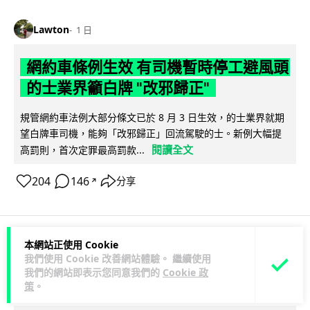
Lawton
1 日
網約車條例生效 有司機暫時停工避風頭
的士業界籲白牌 "改邪歸正"
規管網約車法例大部分條文已於 8 月 3 日生效，的士業界就期
望白牌車司機，能夠「改邪歸正」回流駕駛的士。新例大幅提
閱讀全文
高罰則，首次定罪最高罰款...
204
146
分享
↗
本網站正使用 Cookie
人工智能
我們使用 Cookie 改善網站體驗。 繼續使用
我們的網站即表示您同意我們的
Cookie 政
策
。
Lawton
1 日