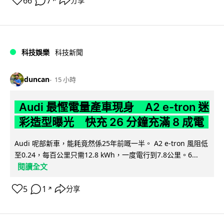
66
7
分享
↗
科技娛樂
科技新聞
duncan
15 小時
Audi 最慳電量產車現身 A2 e-tron 迷
彩造型曝光 快充 26 分鐘充滿 8 成電
Audi 呢部新車，能耗竟然係25年前嘅一半。 A2 e-tron 風阻低
至0.24，每百公里只需12.8 kWh，一度電行到7.8公里。6...
閱讀全文
5
1
分享
↗