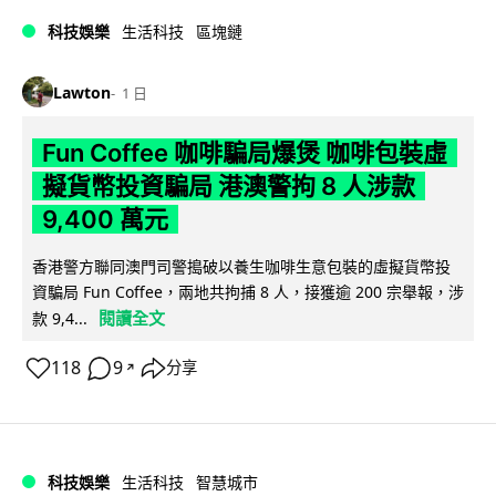
科技娛樂
生活科技
區塊鏈
Lawton
1 日
Fun Coffee 咖啡騙局爆煲 咖啡包裝虛
擬貨幣投資騙局 港澳警拘 8 人涉款
9,400 萬元
香港警方聯同澳門司警搗破以養生咖啡生意包裝的虛擬貨幣投
資騙局 Fun Coffee，兩地共拘捕 8 人，接獲逾 200 宗舉報，涉
閱讀全文
款 9,4...
118
9
分享
↗
科技娛樂
生活科技
智慧城市