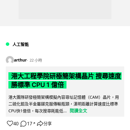
人工智能
arthur
22 小時
港大工程學院研極簡架構晶片 搜尋速度
勝標準 CPU 1 億倍
港大團隊研發極簡架構模擬內容尋址記憶體（CAM）晶片，用
二硫化鉬及半金屬銻克服傳輸瓶頸，漢明距離計算速度比標準
閱讀全文
CPU快1億倍，每次搜尋耗能低...
40
17
分享
↗