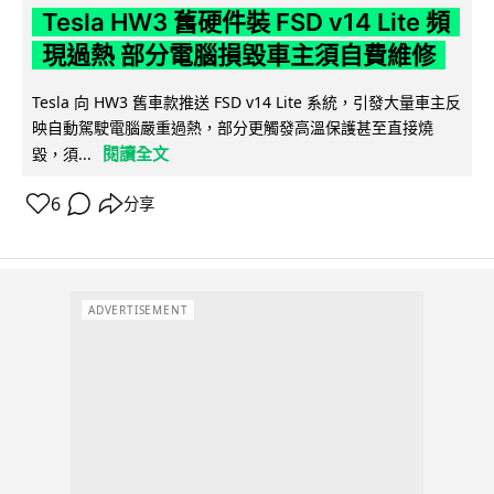
Tesla HW3 舊硬件裝 FSD v14 Lite 頻
現過熱 部分電腦損毀車主須自費維修
Tesla 向 HW3 舊車款推送 FSD v14 Lite 系統，引發大量車主反
映自動駕駛電腦嚴重過熱，部分更觸發高溫保護甚至直接燒
閱讀全文
毀，須...
6
分享
ADVERTISEMENT