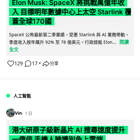
Elon Musk: SpaceX 將挑戰萬億年收
入 目標明年數據中心上太空 Starlink 覆
蓋全球170國
SpaceX 公佈最新第二季業績，受惠 Starlink 與 AI 業務帶動，
閱讀
季度收入按年飆升 92% 至 78 億美元。行政總裁 Elon...
全文
129
17
分享
↗
人工智能
Vin
1 日
港大研原子級新晶片 AI 搜尋速度提升
一億倍 手機人臉識別免上雲端