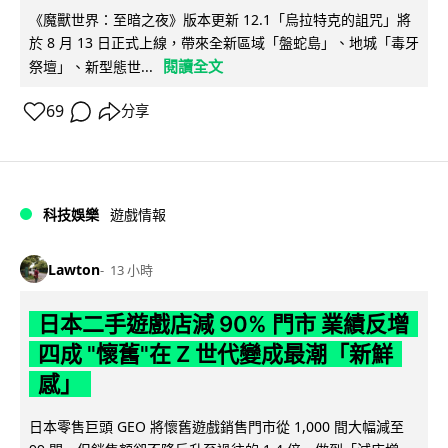
《魔獸世界：至暗之夜》版本更新 12.1「烏拉特克的詛咒」將
於 8 月 13 日正式上線，帶來全新區域「盤蛇島」、地城「毒牙
閱讀全文
祭壇」、新型態世...
69
分享
科技娛樂
遊戲情報
Lawton
13 小時
日本二手遊戲店減 90% 門市 業績反增
四成 "懷舊"在 Z 世代變成最潮「新鮮
感」
日本零售巨頭 GEO 將懷舊遊戲銷售門市從 1,000 間大幅減至