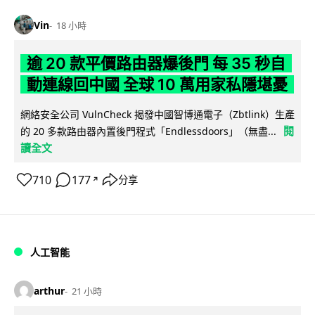
Vin
18 小時
逾 20 款平價路由器爆後門 每 35 秒自
動連線回中國 全球 10 萬用家私隱堪憂
網絡安全公司 VulnCheck 揭發中國智博通電子（Zbtlink）生產
閱
的 20 多款路由器內置後門程式「Endlessdoors」（無盡...
讀全文
710
177
分享
↗
人工智能
arthur
21 小時