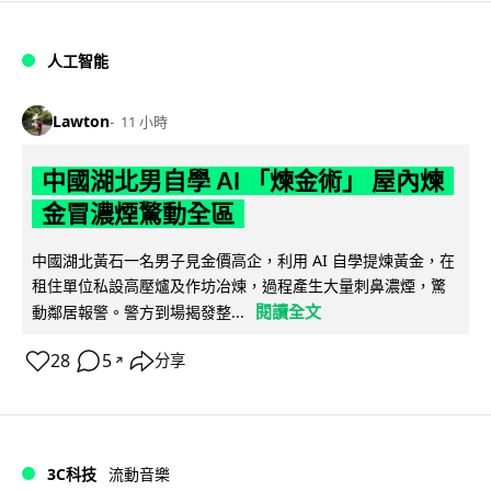
人工智能
Lawton
11 小時
中國湖北男自學 AI 「煉金術」 屋內煉
金冒濃煙驚動全區
中國湖北黃石一名男子見金價高企，利用 AI 自學提煉黃金，在
租住單位私設高壓爐及作坊冶煉，過程產生大量刺鼻濃煙，驚
閱讀全文
動鄰居報警。警方到場揭發整...
28
5
分享
↗
3C科技
流動音樂