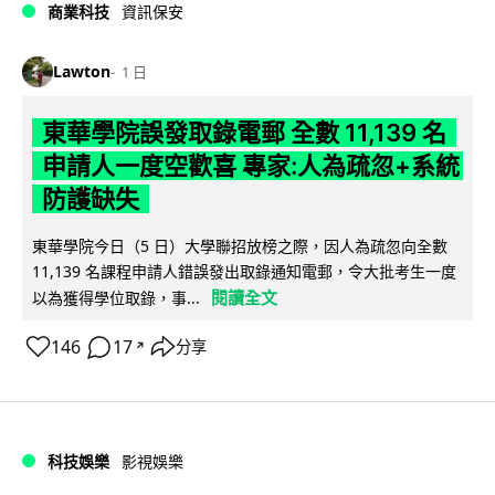
商業科技
資訊保安
Lawton
1 日
東華學院誤發取錄電郵 全數 11,139 名
申請人一度空歡喜 專家:人為疏忽+系統
防護缺失
東華學院今日（5 日）大學聯招放榜之際，因人為疏忽向全數
11,139 名課程申請人錯誤發出取錄通知電郵，令大批考生一度
閱讀全文
以為獲得學位取錄，事...
146
17
分享
↗
科技娛樂
影視娛樂