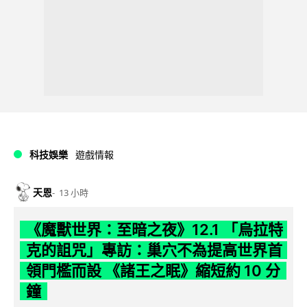
科技娛樂
遊戲情報
天恩
13 小時
《魔獸世界：至暗之夜》12.1 「烏拉特
克的詛咒」專訪：巢穴不為提高世界首
領門檻而設 《諸王之眠》縮短約 10 分
鐘