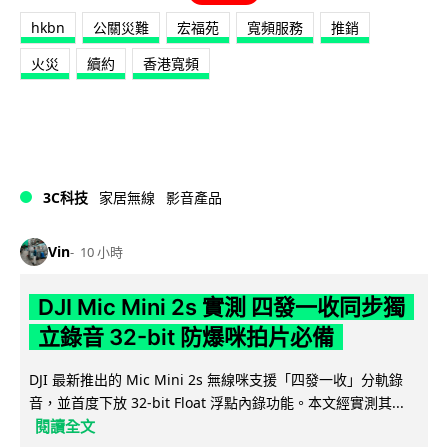
hkbn
公關災難
宏福苑
寬頻服務
推銷
火災
續約
香港寬頻
3C科技
家居無線
影音產品
Vin
10 小時
DJI Mic Mini 2s 實測 四發一收同步獨
立錄音 32-bit 防爆咪拍片必備
DJI 最新推出的 Mic Mini 2s 無線咪支援「四發一收」分軌錄
音，並首度下放 32-bit Float 浮點內錄功能。本文經實測其...
閱讀全文