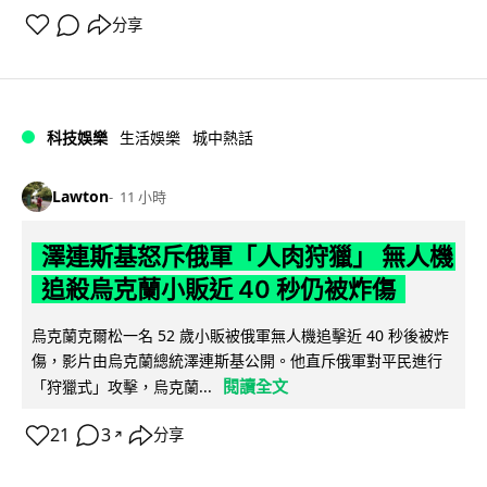
分享
科技娛樂
生活娛樂
城中熱話
Lawton
11 小時
澤連斯基怒斥俄軍「人肉狩獵」 無人機
追殺烏克蘭小販近 40 秒仍被炸傷
烏克蘭克爾松一名 52 歲小販被俄軍無人機追擊近 40 秒後被炸
傷，影片由烏克蘭總統澤連斯基公開。他直斥俄軍對平民進行
閱讀全文
「狩獵式」攻擊，烏克蘭...
21
3
分享
↗