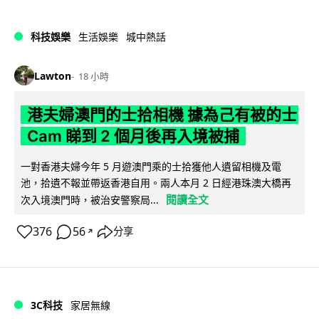
科技娛樂
生活娛樂
城中熱話
Lawton
18 小時
港夫婦澳門的士拾相機 據為己有被的士
Cam 睇到 2 個月後再入境被捕
一對香港夫婦今年 5 月遊澳門乘的士拾獲他人遺留相機及電
池，拾遺不報並帶返香港自用。兩人本月 2 日經港珠澳大橋再
閱讀全文
次入境澳門時，被治安警察局...
376
56
分享
↗
3C科技
家居無線