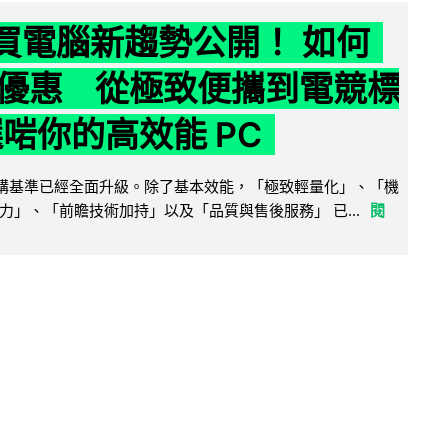
6 買電腦新趨勢公開！ 如何
優惠 從極致便攜到電競標
選啱你的高效能 PC
腦選購基準已經全面升級。除了基本效能，「極致輕量化」、「機
力」、「前瞻技術加持」以及「品質與售後服務」 已...
閱