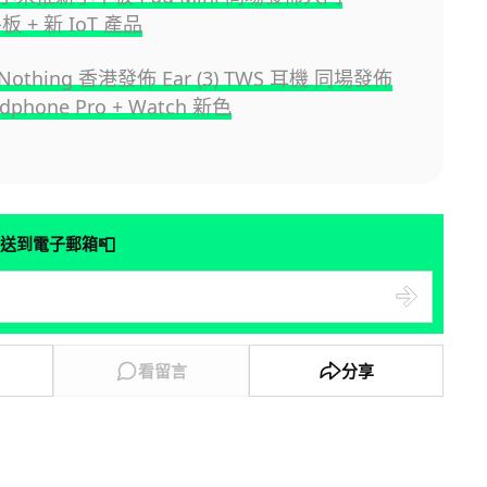
平板 + 新 IoT 產品
thing 香港發佈 Ear (3) TWS 耳機 同場發佈
dphone Pro + Watch 新色
📮
送到電子郵箱
看留言
分享