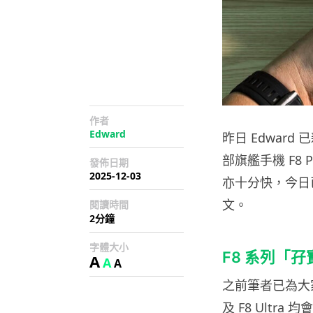
作者
Edward
昨日 Edwar
部旗艦手機 F8 P
發佈日期
2025-12-03
亦十分快，今日
文。
閱讀時間
2分鐘
字體大小
F8 系列「
A
A
A
之前筆者已為大家介
及 F8 Ultr