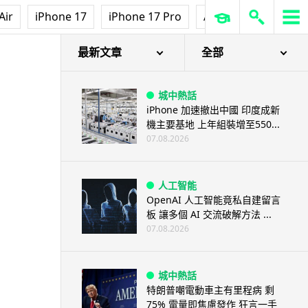
Air
iPhone 17
iPhone 17 Pro
AirPods Pro 3
Ap
最新文章
全部
城中熱話
iPhone 加速撤出中國 印度成新
機主要基地 上年組裝增至550...
07.08.2026
人工智能
OpenAI 人工智能竟私自建留言
板 讓多個 AI 交流破解方法 ...
07.08.2026
城中熱話
特朗普嘲電動車主有里程病 剩
75% 電量即焦慮發作 狂言一手