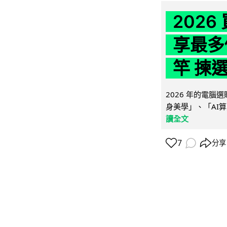
202
享最多
竿 揀
2026 年的電
身美學」、「AI算
讀全文
7
分享