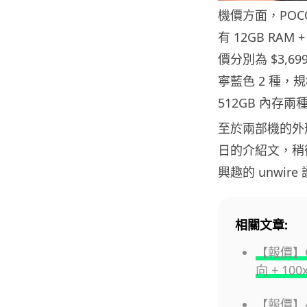
機價方面，POCO
有 12GB RAM 
價分別為 $3,699
寧藍色 2 種，規格
512GB 內存兩種
至於兩部機的外
日的介紹文，稍
興趣的 unwir
相關文章:
【報價】Goo
向 + 1
【報價】小