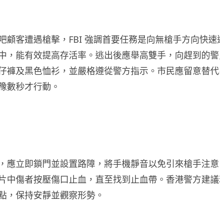
吧顧客遭遇槍擊，FBI 強調首要任務是向無槍手方向快速
中，能有效提高存活率。逃出後應舉高雙手，向趕到的警
仔褲及黑色恤衫，並嚴格遵從警方指示。市民應留意替代
豫數秒才行動。
，應立即鎖門並設置路障，將手機靜音以免引來槍手注意
片中傷者按壓傷口止血，直至找到止血帶。香港警方建議
點，保持安靜並觀察形勢。