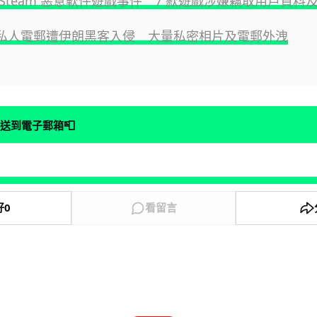
查 Steam 惡意軟件遊戲事件 7 款遊戲涉嫌竊取用戶資料
局長私人電郵遭伊朗黑客入侵 大量私密相片及電郵外洩
📮
送到電子郵箱
好
0
看留言