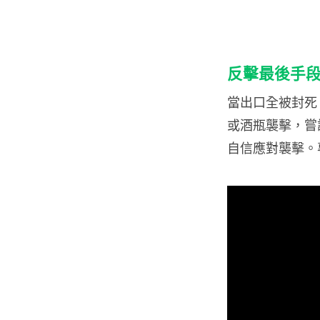
反擊最後手
當出口全被封死
或酒瓶襲擊，嘗
自信應對襲擊。