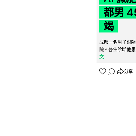
都男 4
竭
成都一名男子跟隨 
院。醫生診斷他患
文
分享