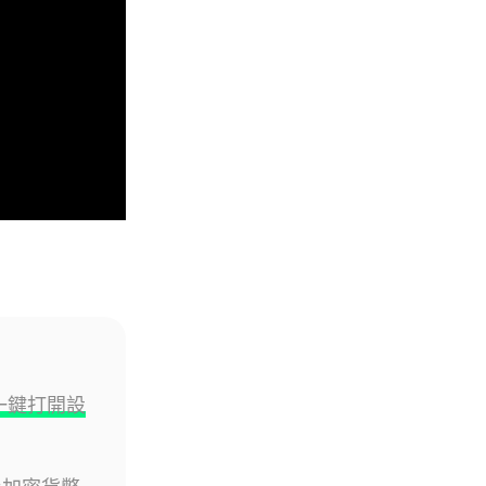
05.08.2026
區塊鏈
Fun Coffee 咖啡騙局爆煲 咖啡
包裝虛擬貨幣投資騙局 ...
05.08.2026
智慧城市
網約車條例生效 有司機暫時停工
避風頭 的士業界籲白牌 &#8...
05.08.2026
人工智能
你一鍵打開設
白宮拒測中國開放 AI 模型 業界
質疑安全框架選擇性執行
05.08.2026