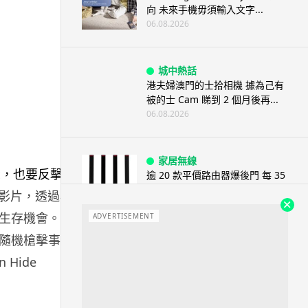
向 未來手機毋須輸入文字...
06.08.2026
城中熱話
港夫婦澳門的士拾相機 據為己有
被的士 Cam 睇到 2 個月後再...
06.08.2026
家居無線
逾 20 款平價路由器爆後門 每 35
秒自動連線回中國 全球 10 ...
的訓練影片，透過模
06.08.2026
生存機會。影
ADVERTISEMENT
宗隨機槍擊事
人工智能
Hide
Tesla HW3 舊硬件裝 FSD v14
Lite 頻現過熱 部分...
06.08.2026