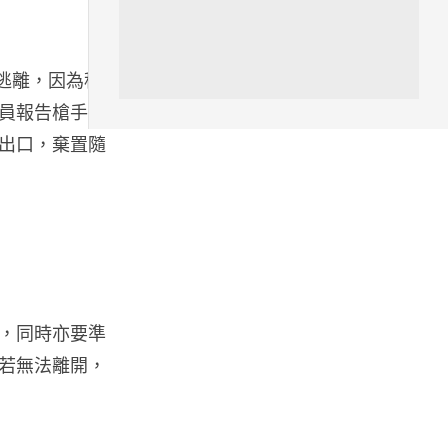
人工智能
港大工程學院研極簡架構晶片 搜
逃離，因為移
尋速度勝標準 CPU 1 億倍
員報告槍手特
06.08.2026
出口，棄置隨
人工智能
靠快閃記憶體紓緩 DRAM 不足
KIOXIA 推 XL1 記憶體...
05.08.2026
資訊保安
，同時亦要準
東華學院誤發取錄電郵 全數
11,139 名申請人一度空歡喜 ...
若無法離開，
05.08.2026
影視娛樂