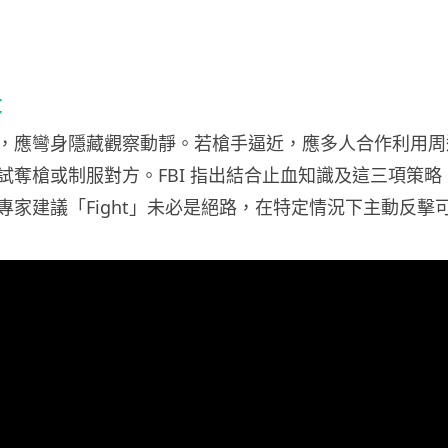
段
，應彎身隱藏觀察動靜。若槍手逼近，應多人合作利用周
試奪槍或制服對方。FBI 指出結合止血知識及這三項策略
專家建議「Fight」未必是絕路，在特定情況下主動反擊