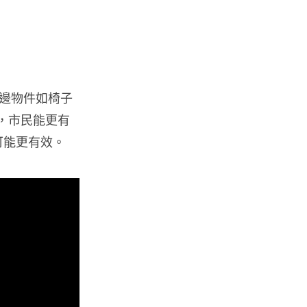
Nicolas Cage 主演未上映電影
Netflix 遺失未加...
05.08.2026
人工智能
邊物件如椅子
Elon Musk: SpaceX 將挑戰萬億
年收入 目標明年數據...
，市民能更有
05.08.2026
可能更有效。
人工智能
港大研原子級新晶片 AI 搜尋速度
提升一億倍 手機人臉識別免上雲
端
05.08.2026
旅遊
中國大陸航線燃油附加費今日再
降 連續 3 個月下調