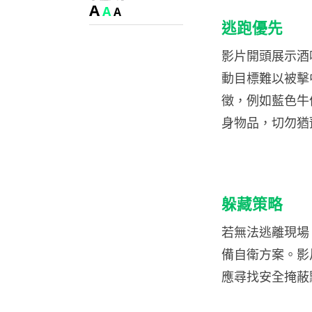
A
A
A
逃跑優先
影片開頭展示酒
動目標難以被擊
徵，例如藍色牛
身物品，切勿猶
躲藏策略
若無法逃離現場
備自衛方案。影
應尋找安全掩蔽