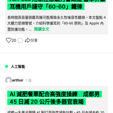
耳機用戶謹守「60-60」鐵律
長時間高音量佩戴耳機可能導致永久性噪音性聽損。本文盤點 4
大聽力受損警號，介紹科學護耳的「60-60 原則」及 Apple 內
閱讀全文
置防護功能，...
20
分享
人工智能
arthur
1 日
AI 減肥餐單配合高強度操練 成都男
45 日減 20 公斤後多器官衰竭
成都一名男子跟隨 AI 制訂高強度減脂計劃，45 日內減去約 20