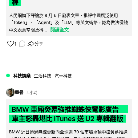
權
人民網旗下評論於 8 月 6 日發表文章，批評中國廣泛使用
「Token」、「Agent」及「LLM」等英文術語，認為做法侵蝕
閱讀全文
中文表意空間及科...
1
分享
科技娛樂
生活科技
汽車科技
藍骨
4 小時
BMW 車廂熒幕強推蜘蛛俠電影廣告
車主怒轟堪比 iTunes 送 U2 專輯翻版
BMW 近日透過無線更新向全球逾 70 個市場車輛中控熒幕推送