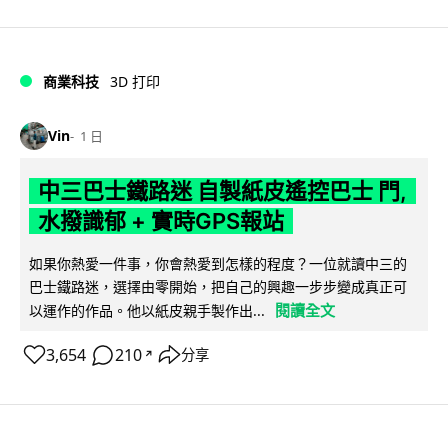
商業科技
3D 打印
Vin
1 日
中三巴士鐵路迷 自製紙皮遙控巴士 門,
水撥識郁 + 實時GPS報站
如果你熱愛一件事，你會熱愛到怎樣的程度？一位就讀中三的
巴士鐵路迷，選擇由零開始，把自己的興趣一步步變成真正可
閱讀全文
以運作的作品。他以紙皮親手製作出...
3,654
210
分享
↗