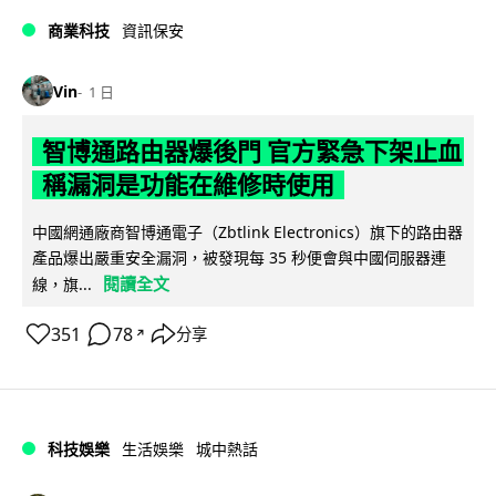
商業科技
資訊保安
Vin
1 日
智博通路由器爆後門 官方緊急下架止血
稱漏洞是功能在維修時使用
中國網通廠商智博通電子（Zbtlink Electronics）旗下的路由器
產品爆出嚴重安全漏洞，被發現每 35 秒便會與中國伺服器連
閱讀全文
線，旗...
351
78
分享
↗
科技娛樂
生活娛樂
城中熱話