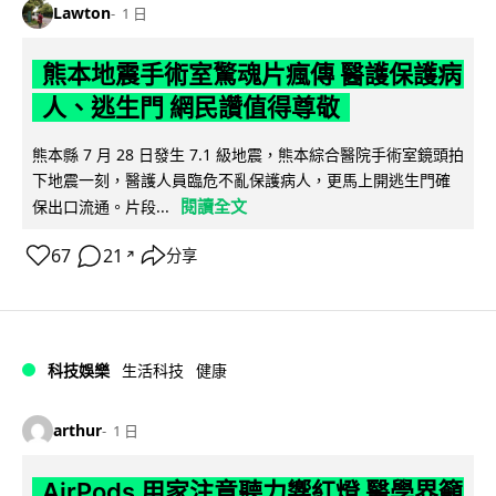
Lawton
1 日
熊本地震手術室驚魂片瘋傳 醫護保護病
人、逃生門 網民讚值得尊敬
熊本縣 7 月 28 日發生 7.1 級地震，熊本綜合醫院手術室鏡頭拍
下地震一刻，醫護人員臨危不亂保護病人，更馬上開逃生門確
閱讀全文
保出口流通。片段...
67
21
分享
↗
科技娛樂
生活科技
健康
arthur
1 日
AirPods 用家注意聽力響紅燈 醫學界籲