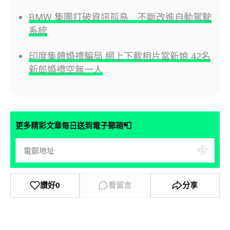
BMW 集團打破資訊孤島 不斷改進自動駕駛
系統
印度集體婚禮騙局 網上下載相片當新娘 42名
新郎婚禮空無一人
📮
更多精彩文章每日送到電子郵箱
讚好
0
看留言
分享