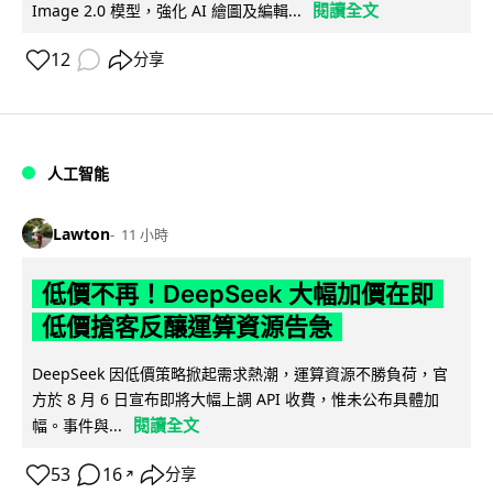
閱讀全文
Image 2.0 模型，強化 AI 繪圖及編輯...
12
分享
人工智能
Lawton
11 小時
低價不再！DeepSeek 大幅加價在即
低價搶客反釀運算資源告急
DeepSeek 因低價策略掀起需求熱潮，運算資源不勝負荷，官
方於 8 月 6 日宣布即將大幅上調 API 收費，惟未公布具體加
閱讀全文
幅。事件與...
53
16
分享
↗