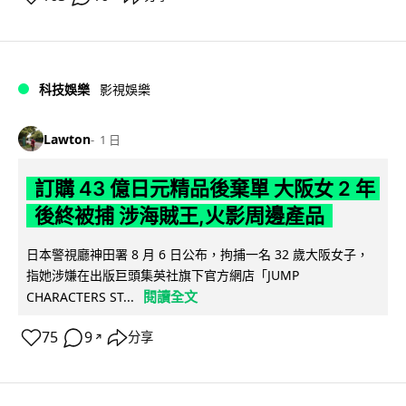
科技娛樂
影視娛樂
Lawton
1 日
訂購 43 億日元精品後棄單 大阪女 2 年
後終被捕 涉海賊王,火影周邊產品
日本警視廳神田署 8 月 6 日公布，拘捕一名 32 歲大阪女子，
指她涉嫌在出版巨頭集英社旗下官方網店「JUMP
閱讀全文
CHARACTERS ST...
75
9
分享
↗