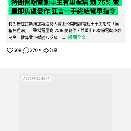
特朗普嘲電動車主有里程病 剩 75% 電
量即焦慮發作 狂言一手終結電車指令
特朗普在拉斯維加斯造勢大會上公開嘲諷電動車車主患有「里
程焦慮病」，聲稱電量剩 75% 便發作，並重申已廢除電動車強
閱讀全文
制令。惟專業車媒隨即反駁，...
608
270
分享
↗
ADVERTISEMENT