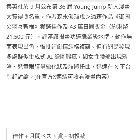
集英社於 9 月公布第 36 屆 Young Jump 新人漫畫
大賞得獎名單，作者森永侮瑠戊ン憑藉作品《御国
の羽々斬様》獲選佳作及 43 萬日圓獎金（約港幣
21,500 元）。評審讚揚畫功達職業級水準，動作場
面表現出色，惟批評劇情結構複雜。但有網民發現
多處疑似生成式 AI 繪圖瑕疵，如女性臉部出現鬍
渣、兒童眼睛呈融化狀及肢體扭曲，迅速在 X 平台
引起討論。(在官方X連結可收看漫畫內容）
佳作＋月間ベスト賞＋初投稿