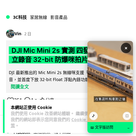
3C科技
家居無線
影音產品
Vin
2 日
×
DJI Mic Mini 2s 實測 四發一收同步獨
立錄音 32-bit 防爆咪拍片必備
DJI 最新推出的 Mic Mini 2s 無線咪支援「四發一收」分軌錄
音，並首度下放 32-bit Float 浮點內錄功能。本文經實測其...
閱讀全文
251
1
分享
↗
本網站正使用 Cookie
我們使用 Cookie 改善網站體驗。 繼續使用
🎵
⛶
我們的網站即表示您同意我們的
Cookie 政
策
。
📖 文字版訪問
→
科技娛樂
生活娛樂
城中熱話