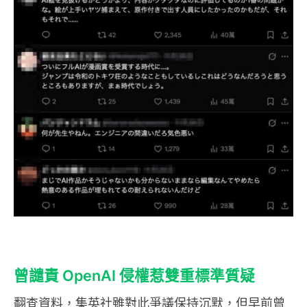
曾譴責 OpenAI 侵權惹雙重標準質疑
翻查資料，集英社雖對此爭議保持沉默，但早前曾