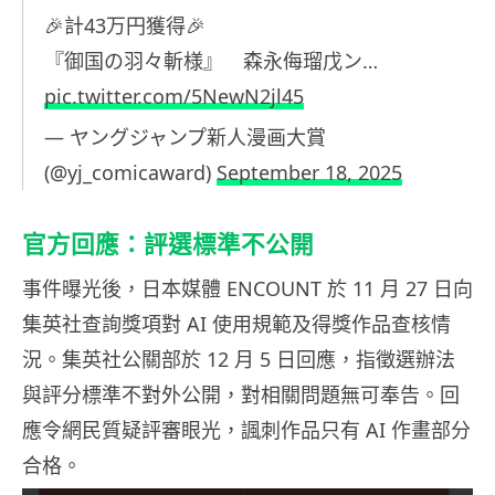
🎉計43万円獲得🎉
『御国の羽々斬様』 森永侮瑠戊ン…
pic.twitter.com/5NewN2jl45
— ヤングジャンプ新人漫画大賞
(@yj_comicaward)
September 18, 2025
官方回應：評選標準不公開
事件曝光後，日本媒體 ENCOUNT 於 11 月 27 日向
集英社查詢獎項對 AI 使用規範及得獎作品查核情
況。集英社公關部於 12 月 5 日回應，指徵選辦法
與評分標準不對外公開，對相關問題無可奉告。回
應令網民質疑評審眼光，諷刺作品只有 AI 作畫部分
合格。