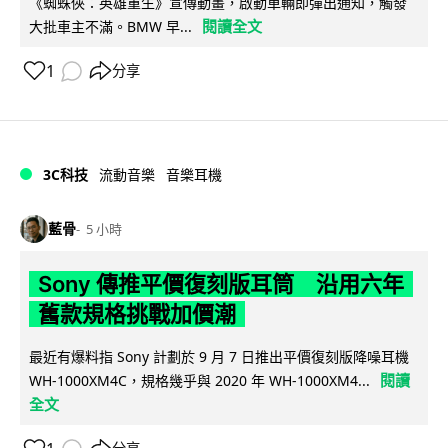
《蜘蛛俠：英雄重生》宣傳動畫，啟動車輛即彈出通知，觸發
閱讀全文
大批車主不滿。BMW 早...
1
分享
3C科技
流動音樂
音樂耳機
藍骨
5 小時
Sony 傳推平價復刻版耳筒 沿用六年
舊款規格挑戰加價潮
最近有爆料指 Sony 計劃於 9 月 7 日推出平價復刻版降噪耳機
閱讀
WH-1000XM4C，規格幾乎與 2020 年 WH-1000XM4...
全文