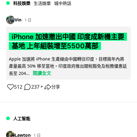
科技娛樂
生活娛樂
城中熱話
Vin
1 日
iPhone 加速撤出中國 印度成新機主要
基地 上年組裝增至5500萬部
Apple 加速將 iPhone 生產線由中國轉往印度，目標兩年內將
產量最高 50% 移至當地。印度政府推出關稅豁免及稅務優惠延
閱讀全文
長至 204...
512
237
分享
↗
人工智能
Lawton
1 日