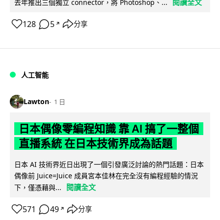
閱讀全文
去年推出三個獨立 connector，將 Photoshop、...
128
5
分享
↗
人工智能
Lawton
1 日
日本偶像零編程知識 靠 AI 搞了一整個
直播系統 在日本技術界成為話題
日本 AI 技術界近日出現了一個引發廣泛討論的熱門話題：日本
偶像前 Juice=Juice 成員宮本佳林在完全沒有編程經驗的情況
閱讀全文
下，僅憑藉與...
571
49
分享
↗