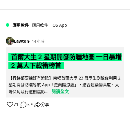
iOS App
應用軟件
應用軟件
Lawton
14 小時
首爾大生 2 星期開發防曬地圖 一日暴增
2 萬人下載衝榜首
【行路都要揀好有遮陰】南韓首爾大學 23 歲學生劉敏俊利用 2
星期開發防曬導航 App「走向陰涼處」，結合建築物高度、太
閱讀全文
陽仰角及行道樹陰影...
71
3
分享
↗