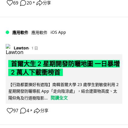
69
20
分享
↗
iOS App
應用軟件
應用軟件
Lawton
1 日
首爾大生 2 星期開發防曬地圖 一日暴增
2 萬人下載衝榜首
【行路都要揀好有遮陰】南韓首爾大學 23 歲學生劉敏俊利用 2
星期開發防曬導航 App「走向陰涼處」，結合建築物高度、太
閱讀全文
陽仰角及行道樹陰影...
97
4
分享
↗