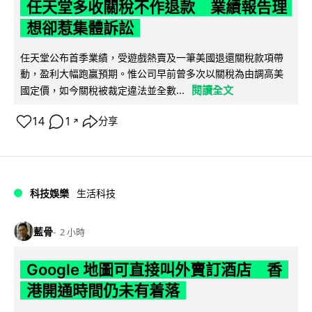
任天堂多收關稅不作退款 業績報告理
想卻惹集體訴訟
任天堂公布首季業績，受遊戲熱賣及一筆美國退還關稅款項帶
動，盈利大幅跑贏預期。惟公司早前曾多次以關稅為由調高美
閱讀全文
國定價，如今關稅被裁定違法並全數...
14
1
分享
↗
科技娛樂
生活科技
藍骨
2 小時
Google 地圖可直接叫外賣訂酒店 香
港開通時間仍未有着落