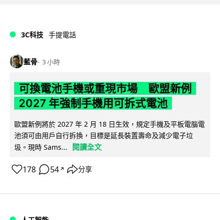
3C科技
手提電話
藍骨
3 小時
可換電池手機或重現市場 歐盟新例
2027 年強制手機用可拆式電池
歐盟新例將於 2027 年 2 月 18 日生效，規定手機及平板電腦電
池須可由用戶自行拆換，目標是延長裝置壽命及減少電子垃
閱讀全文
圾。現時 Sams...
178
54
分享
↗
人工智能