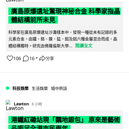
廣島原爆遺址驚現神秘合金 科學家指晶
體結構前所未見
科學家在廣島原爆遺址沙灘樣本中，發現一種從未有記錄的多
元素合金，由鐵、鉻、鎳、錳、鉬及鋁六種金屬混合而成，晶
閱讀全文
體結構獨特。研究由佛羅倫斯大學...
106
16
分享
↗
科技娛樂
生活娛樂
城中熱話
Lawton
8 小時
港鐵紅磡站現「黐地銀包」 原來是藝術
品呃足全港市民兩年