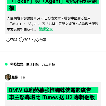
「Token」與「Agent」動搖科技話語
權
人民網旗下評論於 8 月 6 日發表文章，批評中國廣泛使用
「Token」、「Agent」及「LLM」等英文術語，認為做法侵蝕
閱讀全文
中文表意空間及科...
704
305
分享
↗
科技娛樂
生活科技
汽車科技
藍骨
1 日
BMW 車廂熒幕強推蜘蛛俠電影廣告
車主怒轟堪比 iTunes 送 U2 專輯翻版