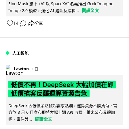
Elon Musk 旗下 xAI 以 SpaceXAI 名義推出 Grok Imagine
閱讀全文
Image 2.0 模型，強化 AI 繪圖及編輯...
14
分享
人工智能
Lawton
1 日
低價不再！DeepSeek 大幅加價在即
低價搶客反釀運算資源告急
DeepSeek 因低價策略掀起需求熱潮，運算資源不勝負荷，官
方於 8 月 6 日宣布即將大幅上調 API 收費，惟未公布具體加
閱讀全文
幅。事件與...