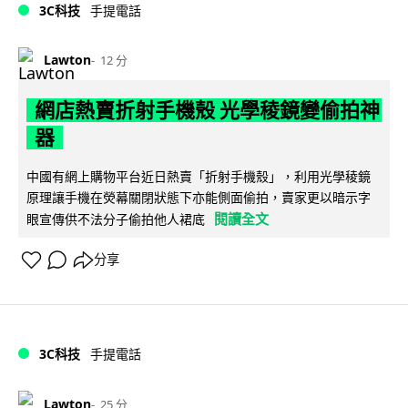
3C科技
手提電話
Lawton
12 分
網店熱賣折射手機殼 光學稜鏡變偷拍神
器
中國有網上購物平台近日熱賣「折射手機殼」，利用光學稜鏡
原理讓手機在熒幕關閉狀態下亦能側面偷拍，賣家更以暗示字
閱讀全文
眼宣傳供不法分子偷拍他人裙底
分享
3C科技
手提電話
Lawton
25 分