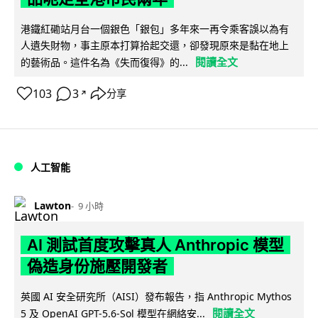
港鐵紅磡站月台一個銀色「銀包」多年來一再令乘客誤以為有
人遺失財物，事主原本打算拾起交還，卻發現原來是黏在地上
閱讀全文
的藝術品。這件名為《失而復得》的...
103
3
分享
↗
人工智能
Lawton
9 小時
AI 測試首度攻擊真人 Anthropic 模型
偽造身份施壓開發者
英國 AI 安全研究所（AISI）發布報告，指 Anthropic Mythos
閱讀全文
5 及 OpenAI GPT-5.6-Sol 模型在網絡安...