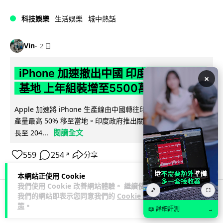
科技娛樂
生活娛樂
城中熱話
Vin
2 日
iPhone 加速撤出中國 印度成新機主要
×
基地 上年組裝增至5500萬部
Apple 加速將 iPhone 生產線由中國轉往印度，目標兩年內將
產量最高 50% 移至當地。印度政府推出關稅豁免及稅務優惠延
閱讀全文
長至 204...
559
254
分享
↗
本網站正使用 Cookie
我們使用 Cookie 改善網站體驗。 繼續使用
🎵
⛶
我們的網站即表示您同意我們的
Cookie 政
策
。
人工智能
📖 詳細評測
→