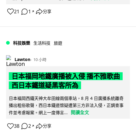
21
1
分享
↗
科技娛樂
生活科技
旅遊
Lawton
10 小時
日本福岡地鐵廣播被入侵 播不雅歌曲
西日本鐵道疑黑客所為
日本福岡西鐵天神大牟田線兩個車站，8 月 4 日廣播系統離奇
播出粗俗歌聲，西日本鐵道懷疑遭第三方非法入侵，正調查事
閱讀全文
件並考慮報案。網上一度傳言...
38
2
分享
↗