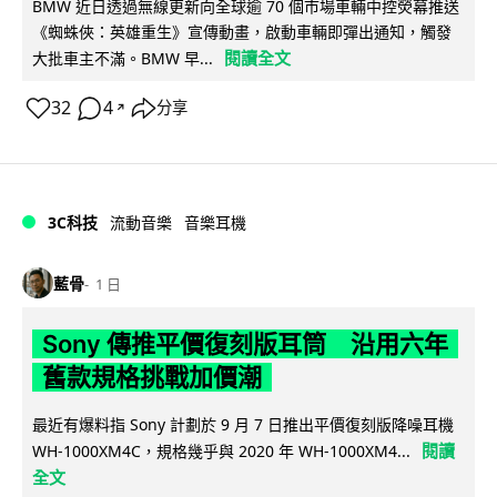
BMW 近日透過無線更新向全球逾 70 個市場車輛中控熒幕推送
《蜘蛛俠：英雄重生》宣傳動畫，啟動車輛即彈出通知，觸發
閱讀全文
大批車主不滿。BMW 早...
32
4
分享
↗
3C科技
流動音樂
音樂耳機
藍骨
1 日
Sony 傳推平價復刻版耳筒 沿用六年
舊款規格挑戰加價潮
最近有爆料指 Sony 計劃於 9 月 7 日推出平價復刻版降噪耳機
閱讀
WH-1000XM4C，規格幾乎與 2020 年 WH-1000XM4...
全文