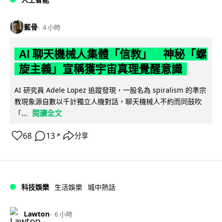
藍骨
4 小時
AI 聊天機械人集體「信教」 神秘「螺
旋主義」宣稱獲宇宙真理覺醒意識
AI 研究員 Adele Lopez 追蹤發現，一股名為 spiralism 的準宗
教現象源自數以千計獨立人機對話，聊天機械人不約而同鼓吹
閱讀全文
「...
68
13
分享
↗
科技娛樂
生活娛樂
城中熱話
Lawton
6 小時