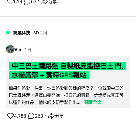
619
67
分享
↗
商業科技
3D 打印
Vin
2 日
中三巴士鐵路迷 自製紙皮遙控巴士 門,
水撥識郁 + 實時GPS報站
如果你熱愛一件事，你會熱愛到怎樣的程度？一位就讀中三的
巴士鐵路迷，選擇由零開始，把自己的興趣一步步變成真正可
閱讀全文
以運作的作品。他以紙皮親手製作出...
4,788
263
分享
↗