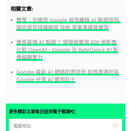
相關文章:
教學：手機用 Google 最強離線 AI 斷網用到,
圖片語音辨識都得 效能,答案準確度實測
誰是最強 AI 製圖？ 開發商實測 600 張影像
比較 OpenAI、Google 及 ByteDance AI 影
像編輯實力
Google 最新 AI 網絡防禦技術 投放香港社區
Google 分享 AI 實用貼士
📮
更多精彩文章每日送到電子郵箱