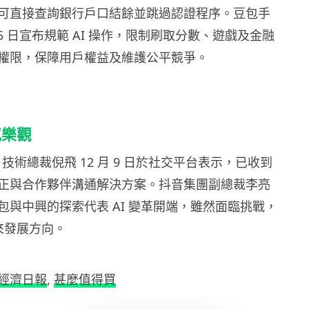
可直接查詢銀行戶口結餘並跳過認證程序。豆包手
月 5 日宣布規範 AI 操作，限制刷取分數、遊戲及金融
權限，保障用戶權益及維護公平競爭。
感樂觀
a 技術總裁倪飛 12 月 9 日於社交平台表示，已收到
正與合作夥伴溝通解決方案。抖音集團副總裁李亮
包與中興的探索代表 AI 變革開端，雖然面臨挑戰，
未來發展方向。
經濟日報
,
甚麼值得買