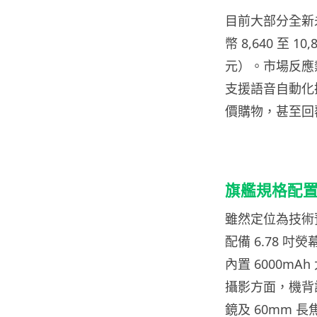
目前大部分全新未拆
幣 8,640 至 1
元）。市場反應
支援語音自動化
價購物，甚至回覆
旗艦規格配置
雖然定位為技術預
配備 6.78 吋熒幕
內置 6000mA
攝影方面，機背設
鏡及 60mm