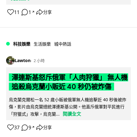
11
1
分享
↗
科技娛樂
生活娛樂
城中熱話
Lawton
2 小時
澤連斯基怒斥俄軍「人肉狩獵」 無人機
追殺烏克蘭小販近 40 秒仍被炸傷
烏克蘭克爾松一名 52 歲小販被俄軍無人機追擊近 40 秒後被炸
傷，影片由烏克蘭總統澤連斯基公開。他直斥俄軍對平民進行
閱讀全文
「狩獵式」攻擊，烏克蘭...
37
9
分享
↗