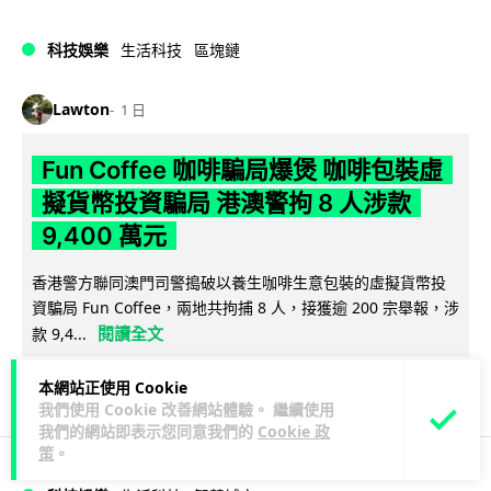
科技娛樂
生活科技
區塊鏈
Lawton
1 日
Fun Coffee 咖啡騙局爆煲 咖啡包裝虛
擬貨幣投資騙局 港澳警拘 8 人涉款
9,400 萬元
香港警方聯同澳門司警搗破以養生咖啡生意包裝的虛擬貨幣投
資騙局 Fun Coffee，兩地共拘捕 8 人，接獲逾 200 宗舉報，涉
閱讀全文
款 9,4...
118
9
分享
↗
本網站正使用 Cookie
我們使用 Cookie 改善網站體驗。 繼續使用
我們的網站即表示您同意我們的
Cookie 政
策
。