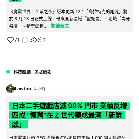
《魔獸世界：至暗之夜》版本更新 12.1「烏拉特克的詛咒」將
於 8 月 13 日正式上線，帶來全新區域「盤蛇島」、地城「毒牙
閱讀全文
祭壇」、新型態世...
71
分享
科技娛樂
遊戲情報
Lawton
4 小時
日本二手遊戲店減 90% 門市 業績反增
四成 "懷舊"在 Z 世代變成最潮「新鮮
感」
日本零售巨頭 GEO 將懷舊遊戲銷售門市從 1,000 間大幅減至