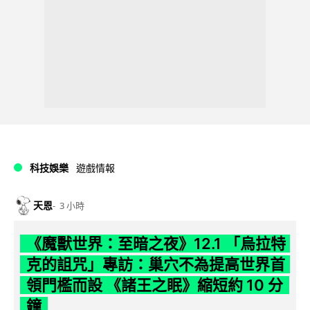
科技娛樂
遊戲情報
天恩
3 小時
《魔獸世界：至暗之夜》12.1 「烏拉特
克的詛咒」專訪：巢穴不為提高世界首
領門檻而設 《諸王之眠》縮短約 10 分
鐘