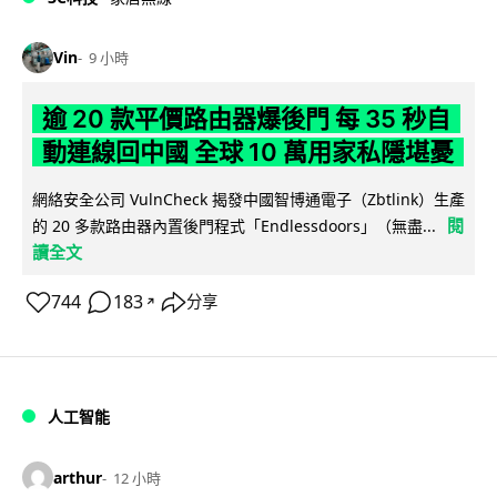
Vin
9 小時
逾 20 款平價路由器爆後門 每 35 秒自
動連線回中國 全球 10 萬用家私隱堪憂
網絡安全公司 VulnCheck 揭發中國智博通電子（Zbtlink）生產
閱
的 20 多款路由器內置後門程式「Endlessdoors」（無盡...
讀全文
744
183
分享
↗
人工智能
arthur
12 小時