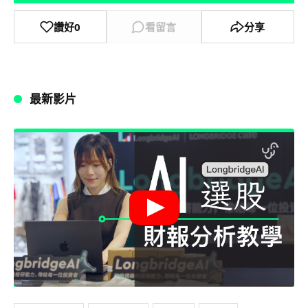
讚好
0
看留言
分享
最新影片