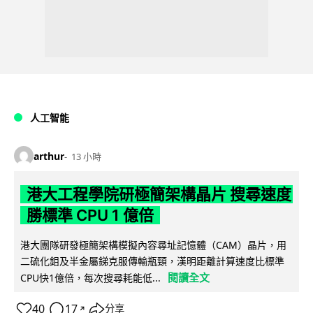
人工智能
arthur
13 小時
港大工程學院研極簡架構晶片 搜尋速度
勝標準 CPU 1 億倍
港大團隊研發極簡架構模擬內容尋址記憶體（CAM）晶片，用
二硫化鉬及半金屬銻克服傳輸瓶頸，漢明距離計算速度比標準
閱讀全文
CPU快1億倍，每次搜尋耗能低...
40
17
分享
↗