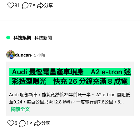
81
7
分享
↗
科技娛樂
科技新聞
duncan
5 小時
Audi 最慳電量產車現身 A2 e-tron 迷
彩造型曝光 快充 26 分鐘充滿 8 成電
Audi 呢部新車，能耗竟然係25年前嘅一半。 A2 e-tron 風阻低
至0.24，每百公里只需12.8 kWh，一度電行到7.8公里。6...
閱讀全文
6
1
分享
↗