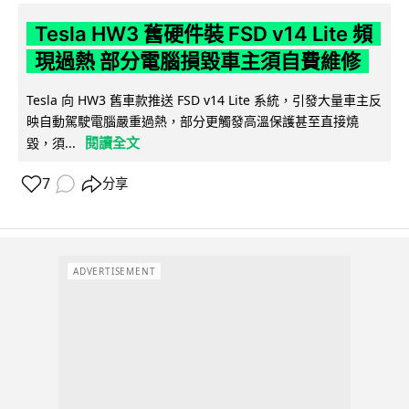
Tesla HW3 舊硬件裝 FSD v14 Lite 頻
現過熱 部分電腦損毀車主須自費維修
Tesla 向 HW3 舊車款推送 FSD v14 Lite 系統，引發大量車主反
映自動駕駛電腦嚴重過熱，部分更觸發高溫保護甚至直接燒
閱讀全文
毀，須...
7
分享
ADVERTISEMENT