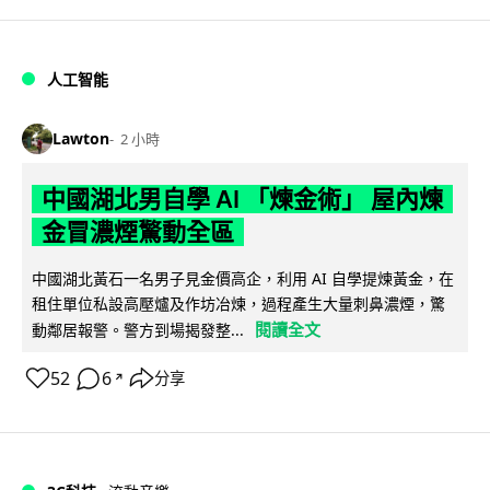
人工智能
Lawton
2 小時
中國湖北男自學 AI 「煉金術」 屋內煉
金冒濃煙驚動全區
中國湖北黃石一名男子見金價高企，利用 AI 自學提煉黃金，在
租住單位私設高壓爐及作坊冶煉，過程產生大量刺鼻濃煙，驚
閱讀全文
動鄰居報警。警方到場揭發整...
52
6
分享
↗