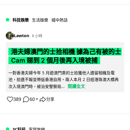
科技娛樂
生活娛樂
城中熱話
Lawton
8 小時
港夫婦澳門的士拾相機 據為己有被的士
Cam 睇到 2 個月後再入境被捕
一對香港夫婦今年 5 月遊澳門乘的士拾獲他人遺留相機及電
池，拾遺不報並帶返香港自用。兩人本月 2 日經港珠澳大橋再
閱讀全文
次入境澳門時，被治安警察局...
389
60
分享
↗
3C科技
家居無線