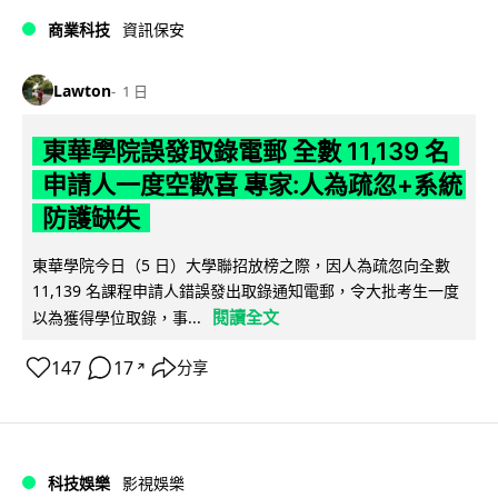
商業科技
資訊保安
Lawton
1 日
東華學院誤發取錄電郵 全數 11,139 名
申請人一度空歡喜 專家:人為疏忽+系統
防護缺失
東華學院今日（5 日）大學聯招放榜之際，因人為疏忽向全數
11,139 名課程申請人錯誤發出取錄通知電郵，令大批考生一度
閱讀全文
以為獲得學位取錄，事...
147
17
分享
↗
科技娛樂
影視娛樂