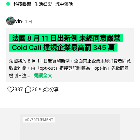
科技娛樂
生活娛樂
城中熱話
Vin
1 日
法國 8 月 11 日出新例 未經同意嚴禁
Cold Call 違規企業最高罰 345 萬
法國將於 8 月 11 日起實施新例，全面禁止企業未經消費者同意
致電推銷，由「opt-out」拒接登記制轉為「opt-in」先徵同意
閱讀全文
機制。違...
337
26
分享
↗
ADVERTISEMENT