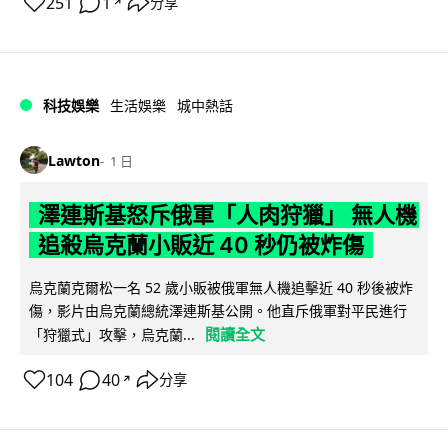
251
1
分享
↗
科技娛樂
生活娛樂
城中熱話
Lawton
1 日
澤連斯基怒斥俄軍「人肉狩獵」 無人機
追殺烏克蘭小販近 40 秒仍被炸傷
烏克蘭克爾松一名 52 歲小販被俄軍無人機追擊近 40 秒後被炸
傷，影片由烏克蘭總統澤連斯基公開。他直斥俄軍對平民進行
閱讀全文
「狩獵式」攻擊，烏克蘭...
104
40
分享
↗