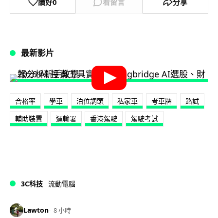
讚好
0
看留言
分享
最新影片
合格率
學車
泊位調頭
私家車
考車牌
路試
輔助裝置
運輸署
香港駕駛
駕駛考試
3C科技
流動電腦
Lawton
8 小時