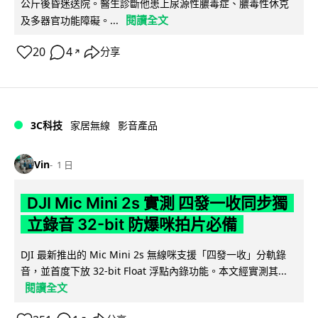
公斤後昏迷送院。醫生診斷他患上尿源性膿毒症、膿毒性休克
閱讀全文
及多器官功能障礙。...
20
4
分享
↗
3C科技
家居無線
影音產品
Vin
1 日
DJI Mic Mini 2s 實測 四發一收同步獨
立錄音 32-bit 防爆咪拍片必備
DJI 最新推出的 Mic Mini 2s 無線咪支援「四發一收」分軌錄
音，並首度下放 32-bit Float 浮點內錄功能。本文經實測其...
閱讀全文