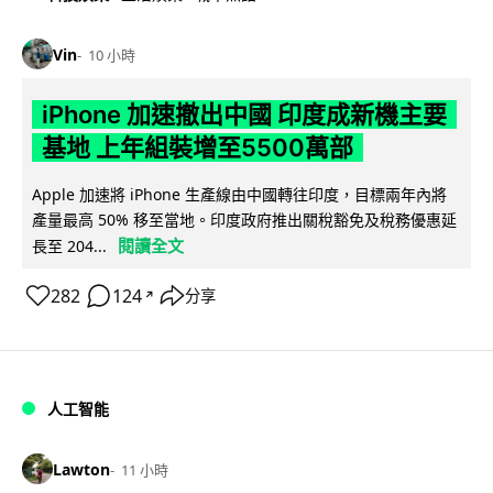
Vin
10 小時
iPhone 加速撤出中國 印度成新機主要
基地 上年組裝增至5500萬部
Apple 加速將 iPhone 生產線由中國轉往印度，目標兩年內將
產量最高 50% 移至當地。印度政府推出關稅豁免及稅務優惠延
閱讀全文
長至 204...
282
124
分享
↗
人工智能
Lawton
11 小時