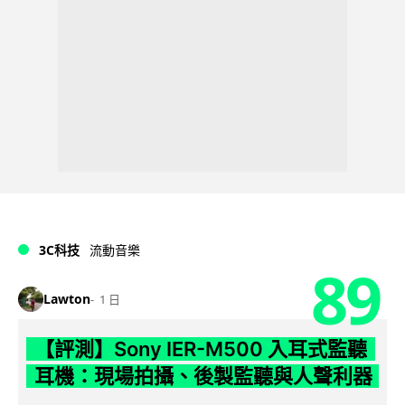
3C科技
流動音樂
89
Lawton
1 日
【評測】Sony IER-M500 入耳式監聽
耳機：現場拍攝、後製監聽與人聲利器