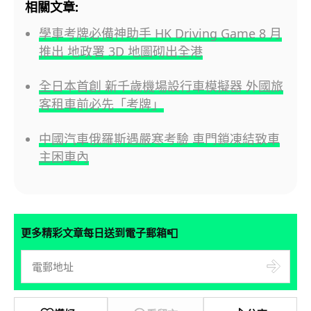
相關文章:
學車考牌必備神助手 HK Driving Game 8 月
推出 地政署 3D 地圖砌出全港
全日本首創 新千歲機場設行車模擬器 外國旅
客租車前必先「考牌」
中國汽車俄羅斯遇嚴寒考驗 車門鎖凍結致車
主困車內
📮
更多精彩文章每日送到電子郵箱