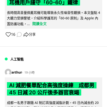
耳機用戶謹守「60-60」鐵律
長時間高音量佩戴耳機可能導致永久性噪音性聽損。本文盤點 4
大聽力受損警號，介紹科學護耳的「60-60 原則」及 Apple 內
閱讀全文
置防護功能，...
16
分享
人工智能
arthur
19 小時
AI 減肥餐單配合高強度操練 成都男
45 日減 20 公斤後多器官衰竭
成都一名男子跟隨 AI 制訂高強度減脂計劃，45 日內減去約 20