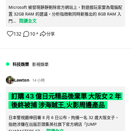
Microsoft 被發現靜靜刪除官方網站上，對遊戲玩家要為電腦配
置 32GB RAM 的建議。分析指微軟同時新推出的 8GB RAM 入
閱讀全文
門...
132
10
分享
↗
科技娛樂
影視娛樂
Lawton
14 小時
訂購 43 億日元精品後棄單 大阪女 2 年
後終被捕 涉海賊王,火影周邊產品
日本警視廳神田署 8 月 6 日公布，拘捕一名 32 歲大阪女子，
指她涉嫌在出版巨頭集英社旗下官方網店「JUMP
閱讀全文