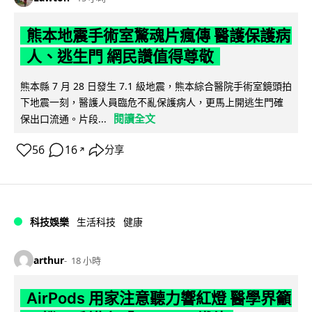
熊本地震手術室驚魂片瘋傳 醫護保護病
人、逃生門 網民讚值得尊敬
熊本縣 7 月 28 日發生 7.1 級地震，熊本綜合醫院手術室鏡頭拍
下地震一刻，醫護人員臨危不亂保護病人，更馬上開逃生門確
閱讀全文
保出口流通。片段...
56
16
分享
↗
科技娛樂
生活科技
健康
arthur
18 小時
AirPods 用家注意聽力響紅燈 醫學界籲