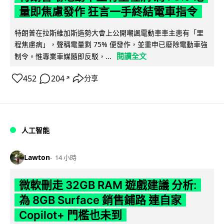
量即焦慮發作 狂言一手終結電車指令
特朗普在拉斯維加斯造勢大會上公開嘲諷電動車車主患有「里
程焦慮病」，聲稱電量剩 75% 便發作，並重申已廢除電動車強
閱讀全文
制令。惟專業車媒隨即反駁，...
452
204
分享
↗
人工智能
Lawton
14 小時
微軟刪走 32GB RAM 遊戲建議 分析:
為 8GB Surface 銷售鋪路 連自家
Copilot+ 門檻也未到