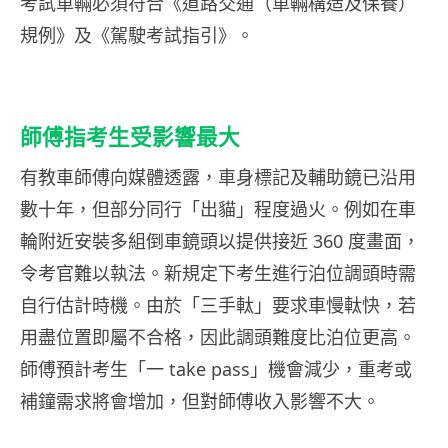
考試車輛必須符合《道路交通（車輛構造及保養）
規例》及《駕駛考試指引》。
師傅指考生受影響最大
有教車師傅向媒體透露，車身標記及輔助鏡已沿用
數十年，但部分同行「出貓」程度過火。例如在車
輪附近安裝多組倒車鏡頭以提供接近 360 度畫面，
令考官難以執法。新規定下考生進行泊位調頭時需
自行估計時機。由於「三手軚」要求車慢軚快，若
用盡位置即屬不合格，因此調頭難度比泊位更高。
師傅預計考生「一 take pass」機會減少，重考或
補鐘需求將會增加，但對師傅收入影響不大。