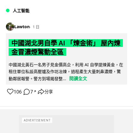
人工智能
Lawton
1 日
中國湖北男自學 AI 「煉金術」 屋內煉
金冒濃煙驚動全區
中國湖北黃石一名男子見金價高企，利用 AI 自學提煉黃金，在
租住單位私設高壓爐及作坊冶煉，過程產生大量刺鼻濃煙，驚
閱讀全文
動鄰居報警。警方到場揭發整...
106
7
分享
↗
ADVERTISEMENT