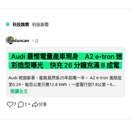
科技娛樂
科技新聞
duncan
1 日
Audi 最慳電量產車現身 A2 e-tron 迷
彩造型曝光 快充 26 分鐘充滿 8 成電
Audi 呢部新車，能耗竟然係25年前嘅一半。 A2 e-tron 風阻低
至0.24，每百公里只需12.8 kWh，一度電行到7.8公里。6...
閱讀全文
7
1
分享
↗