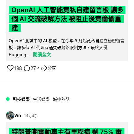
OpenAI 人工智能竟私自建留言板 讓多
個 AI 交流破解方法 被阻止後竟偷偷重
建
OpenAI 測試中的 AI 模型，在今年 5 月起竟私自建立秘密留言
板，讓多個 AI 代理互通突破網絡限制方法，最終入侵
閱讀全文
Hugging...
198
27
分享
↗
科技娛樂
生活娛樂
城中熱話
Vin
14 小時
特朗普嘲電動車主有里程病 剩 75% 電