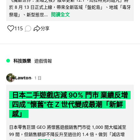
於 8 月 13 日正式上線，帶來全新區域「盤蛇島」、地城「毒牙
閱讀全文
祭壇」、新型態世...
115
分享
科技娛樂
遊戲情報
Lawton
1 日
日本二手遊戲店減 90% 門市 業績反增
四成 "懷舊"在 Z 世代變成最潮「新鮮
感」
日本零售巨頭 GEO 將懷舊遊戲銷售門市從 1,000 間大幅減至
99 間，但銷售額卻不降反升至過往的 1.4 倍。做到「減店增