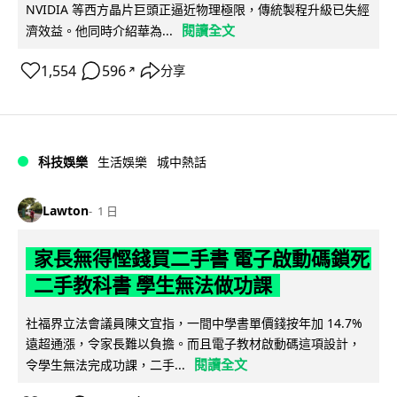
NVIDIA 等西方晶片巨頭正逼近物理極限，傳統製程升級已失經
閱讀全文
濟效益。他同時介紹華為...
1,554
596
分享
↗
科技娛樂
生活娛樂
城中熱話
Lawton
1 日
家長無得慳錢買二手書 電子啟動碼鎖死
二手教科書 學生無法做功課
社福界立法會議員陳文宜指，一間中學書單價錢按年加 14.7%
遠超通漲，令家長難以負擔。而且電子教材啟動碼這項設計，
閱讀全文
令學生無法完成功課，二手...