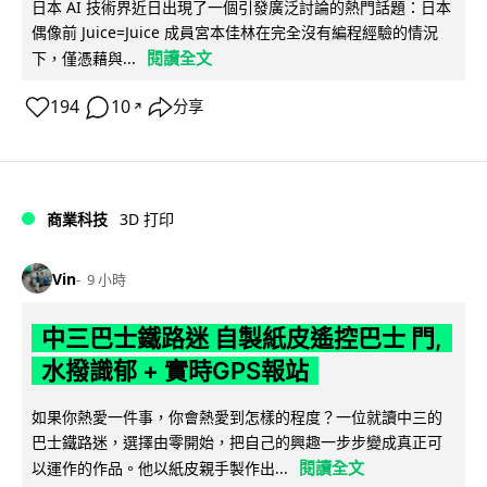
日本 AI 技術界近日出現了一個引發廣泛討論的熱門話題：日本
偶像前 Juice=Juice 成員宮本佳林在完全沒有編程經驗的情況
閱讀全文
下，僅憑藉與...
194
10
分享
↗
商業科技
3D 打印
Vin
9 小時
中三巴士鐵路迷 自製紙皮遙控巴士 門,
水撥識郁 + 實時GPS報站
如果你熱愛一件事，你會熱愛到怎樣的程度？一位就讀中三的
巴士鐵路迷，選擇由零開始，把自己的興趣一步步變成真正可
閱讀全文
以運作的作品。他以紙皮親手製作出...