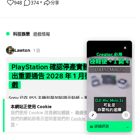
948
374
分享
↗
科技娛樂
遊戲情報
×
Lawton
1 日
PlayStation 確認停產實體光碟 包裝印
出重要通告 2028 年 1 月後不出光碟遊
戲
Sony 已在 PS5 主機包裝加貼提示貼紙，重申官方 7 月已公布
計劃：2028 年 1 月起停產新遊戲實體光碟。分析師預期 PS6
本網站正使用 Cookie
閱讀全文
因此...
我們使用 Cookie 改善網站體驗。 繼續使用
🎵
⛶
我們的網站即表示您同意我們的
Cookie 政
策
。
172
76
分享
↗
📖 詳細評測
→