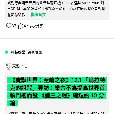
談到專業混音專用的聲音監聽耳機，Sony 經典 MDR-7506 到
MDR-M1 專業錄音室耳機都為人熟悉。而現在舞台製作者與創
閱讀全文
意影像製作...
37
4
分享
↗
科技娛樂
遊戲情報
天恩
1 日
《魔獸世界：至暗之夜》12.1 「烏拉特
克的詛咒」專訪：巢穴不為提高世界首
領門檻而設 《諸王之眠》縮短約 10 分
鐘
《魔獸世界：至暗之夜》版本更新 12.1「烏拉特克的詛咒」將