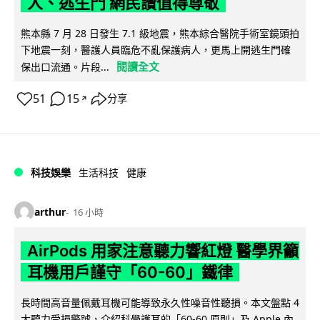
人、逃生門 網民讚值得尊敬
熊本縣 7 月 28 日發生 7.1 級地震，熊本綜合醫院手術室鏡頭拍
下地震一刻，醫護人員臨危不亂保護病人，更馬上開逃生門確
閱讀全文
保出口流通。片段...
51
15
分享
↗
科技娛樂
生活科技
健康
arthur
16 小時
AirPods 用家注意聽力響紅燈 醫學界籲
耳機用戶謹守「60-60」鐵律
長時間高音量佩戴耳機可能導致永久性噪音性聽損。本文盤點 4
大聽力受損警號，介紹科學護耳的「60-60 原則」及 Apple 內