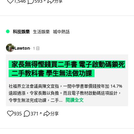
1,546
593
分享
↗
科技娛樂
生活娛樂
城中熱話
Lawton
1 日
家長無得慳錢買二手書 電子啟動碼鎖死
二手教科書 學生無法做功課
社福界立法會議員陳文宜指，一間中學書單價錢按年加 14.7%
遠超通漲，令家長難以負擔。而且電子教材啟動碼這項設計，
閱讀全文
令學生無法完成功課，二手...
935
371
分享
↗