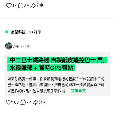
37
2
分享
↗
商業科技
3D 打印
Vin
7 小時
中三巴士鐵路迷 自製紙皮遙控巴士 門,
水撥識郁 + 實時GPS報站
如果你熱愛一件事，你會熱愛到怎樣的程度？一位就讀中三的
巴士鐵路迷，選擇由零開始，把自己的興趣一步步變成真正可
閱讀全文
以運作的作品。他以紙皮親手製作出...
108
7
分享
↗