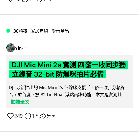
3C科技
家居無線
影音產品
Vin
1 日
DJI Mic Mini 2s 實測 四發一收同步獨
立錄音 32-bit 防爆咪拍片必備
DJI 最新推出的 Mic Mini 2s 無線咪支援「四發一收」分軌錄
音，並首度下放 32-bit Float 浮點內錄功能。本文經實測其...
閱讀全文
249
1
分享
↗