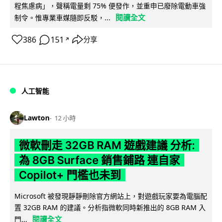
程焦慮病」，聲稱電量剩 75% 便發作，並重申已廢除電動車強
閱讀全文
制令。惟專業車媒隨即反駁，...
386
151
分享
↗
人工智能
Lawton
12 小時
微軟刪走 32GB RAM 遊戲建議 分析:
為 8GB Surface 銷售鋪路 連自家
Copilot+ 門檻也未到
Microsoft 被發現靜靜刪除官方網站上，對遊戲玩家要為電腦配
置 32GB RAM 的建議。分析指微軟同時新推出的 8GB RAM 入
閱讀全文
門...