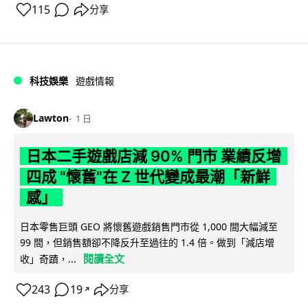
115
分享
科技娛樂
遊戲情報
Lawton
1 日
日本二手遊戲店減 90% 門市 業績反增
四成 "懷舊"在 Z 世代變成最潮「新鮮
感」
日本零售巨頭 GEO 將懷舊遊戲銷售門市從 1,000 間大幅減至
99 間，但銷售額卻不降反升至過往的 1.4 倍。做到「減店增
閱讀全文
收」奇蹟，...
243
19
分享
↗