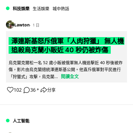
科技娛樂
生活娛樂
城中熱話
Lawton
1 日
澤連斯基怒斥俄軍「人肉狩獵」 無人機
追殺烏克蘭小販近 40 秒仍被炸傷
烏克蘭克爾松一名 52 歲小販被俄軍無人機追擊近 40 秒後被炸
傷，影片由烏克蘭總統澤連斯基公開。他直斥俄軍對平民進行
閱讀全文
「狩獵式」攻擊，烏克蘭...
102
36
分享
↗
人工智能