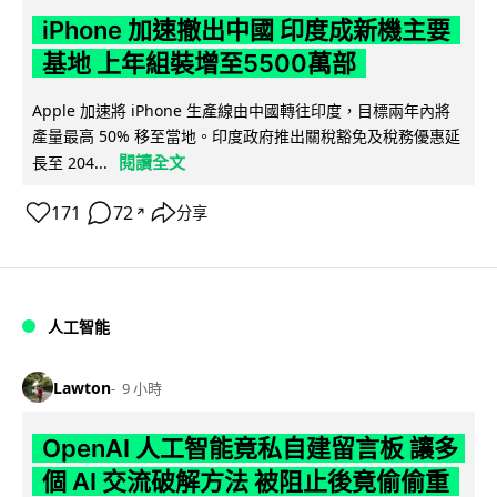
iPhone 加速撤出中國 印度成新機主要
基地 上年組裝增至5500萬部
Apple 加速將 iPhone 生產線由中國轉往印度，目標兩年內將
產量最高 50% 移至當地。印度政府推出關稅豁免及稅務優惠延
閱讀全文
長至 204...
171
72
分享
↗
人工智能
Lawton
9 小時
OpenAI 人工智能竟私自建留言板 讓多
個 AI 交流破解方法 被阻止後竟偷偷重