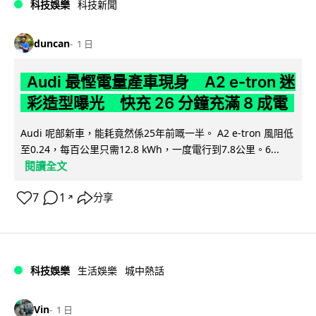
科技娛樂
科技新聞
duncan
1 日
Audi 最慳電量產車現身 A2 e-tron 迷
彩造型曝光 快充 26 分鐘充滿 8 成電
Audi 呢部新車，能耗竟然係25年前嘅一半。 A2 e-tron 風阻低
至0.24，每百公里只需12.8 kWh，一度電行到7.8公里。6...
閱讀全文
7
1
分享
↗
科技娛樂
生活娛樂
城中熱話
Vin
1 日