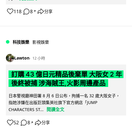
118
8
分享
↗
科技娛樂
影視娛樂
Lawton
12 小時
訂購 43 億日元精品後棄單 大阪女 2 年
後終被捕 涉海賊王,火影周邊產品
日本警視廳神田署 8 月 6 日公布，拘捕一名 32 歲大阪女子，
指她涉嫌在出版巨頭集英社旗下官方網店「JUMP
閱讀全文
CHARACTERS ST...
52
8
分享
↗