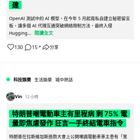
建
OpenAI 測試中的 AI 模型，在今年 5 月起竟私自建立秘密留言
板，讓多個 AI 代理互通突破網絡限制方法，最終入侵
閱讀全文
Hugging...
130
15
分享
↗
科技娛樂
生活娛樂
城中熱話
Vin
12 小時
特朗普嘲電動車主有里程病 剩 75% 電
量即焦慮發作 狂言一手終結電車指令
特朗普在拉斯維加斯造勢大會上公開嘲諷電動車車主患有「里