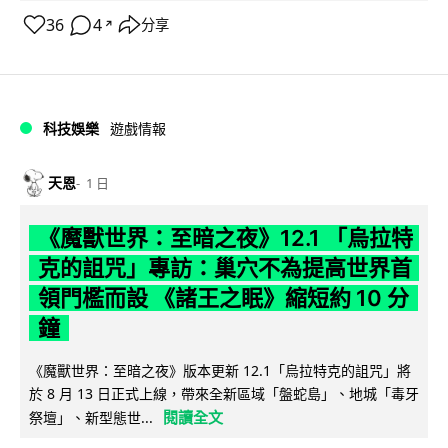
36
4
分享
↗
科技娛樂
遊戲情報
天恩
1 日
《魔獸世界：至暗之夜》12.1 「烏拉特
克的詛咒」專訪：巢穴不為提高世界首
領門檻而設 《諸王之眠》縮短約 10 分
鐘
《魔獸世界：至暗之夜》版本更新 12.1「烏拉特克的詛咒」將
於 8 月 13 日正式上線，帶來全新區域「盤蛇島」、地城「毒牙
閱讀全文
祭壇」、新型態世...