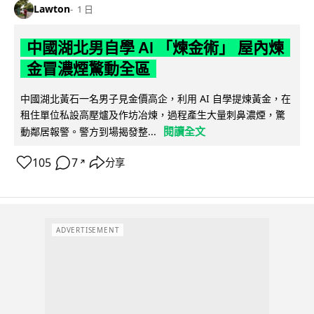
Lawton
1 日
中國湖北男自學 AI 「煉金術」 屋內煉
金冒濃煙驚動全區
中國湖北黃石一名男子見金價高企，利用 AI 自學提煉黃金，在
租住單位私設高壓爐及作坊冶煉，過程產生大量刺鼻濃煙，驚
閱讀全文
動鄰居報警。警方到場揭發整...
105
7
分享
↗
ADVERTISEMENT