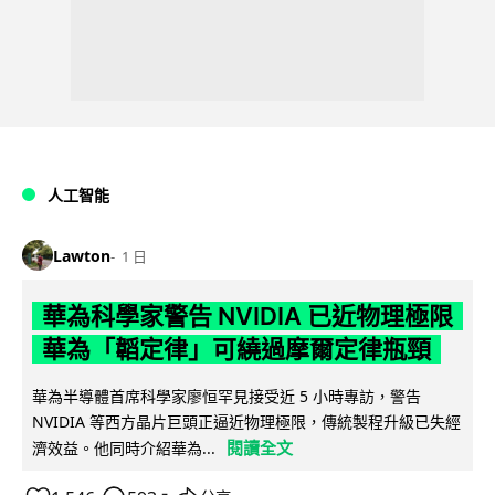
人工智能
Lawton
1 日
華為科學家警告 NVIDIA 已近物理極限
華為「韜定律」可繞過摩爾定律瓶頸
華為半導體首席科學家廖恒罕見接受近 5 小時專訪，警告
NVIDIA 等西方晶片巨頭正逼近物理極限，傳統製程升級已失經
閱讀全文
濟效益。他同時介紹華為...