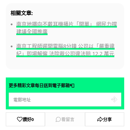
相關文章:
南京地鐵向不戴耳機播片「開單」 網民力撐
建議全國推廣
南京工程師遲開電腦8分鐘 公司以「嚴重違
紀」即場解僱 法院裁公司違法賠 12.2 萬元
📮
更多精彩文章每日送到電子郵箱
讚好
0
看留言
分享