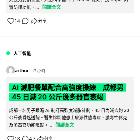
閱讀全文
置防護功能，...
14
分享
人工智能
arthur
17 小時
AI 減肥餐單配合高強度操練 成都男
45 日減 20 公斤後多器官衰竭
成都一名男子跟隨 AI 制訂高強度減脂計劃，45 日內減去約 20
公斤後昏迷送院。醫生診斷他患上尿源性膿毒症、膿毒性休克
閱讀全文
及多器官功能障礙。...
18
4
分享
↗