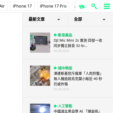
Air
iPhone 17
iPhone 17 Pro
AirPods Pro 3
Ap
最新文章
全部
影音產品
DJI Mic Mini 2s 實測 四發一收
同步獨立錄音 32-bi...
06.08.2026
城中熱話
澤連斯基怒斥俄軍「人肉狩獵」
無人機追殺烏克蘭小販近 40 秒
仍被炸傷
06.08.2026
人工智能
中國湖北男自學 AI 「煉金術」