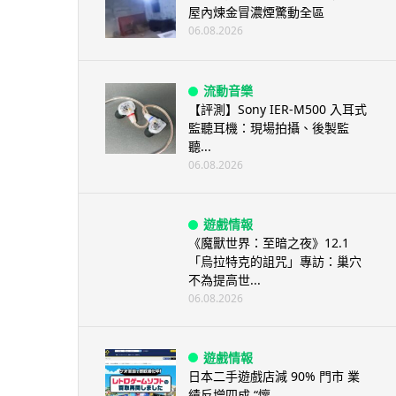
屋內煉金冒濃煙驚動全區
06.08.2026
流動音樂
【評測】Sony IER-M500 入耳式
監聽耳機：現場拍攝、後製監
聽...
06.08.2026
遊戲情報
《魔獸世界：至暗之夜》12.1
「烏拉特克的詛咒」專訪：巢穴
不為提高世...
06.08.2026
遊戲情報
日本二手遊戲店減 90% 門市 業
績反增四成 “懷...