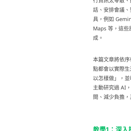
行資訊太零散、
話、安排會議、整
具，例如 Gemin
Maps 等，
成。
本篇文章將依序帶你
點都會以實際生
以怎樣做」，並
主動研究過 AI
間、減少負擔，
教學1：深入