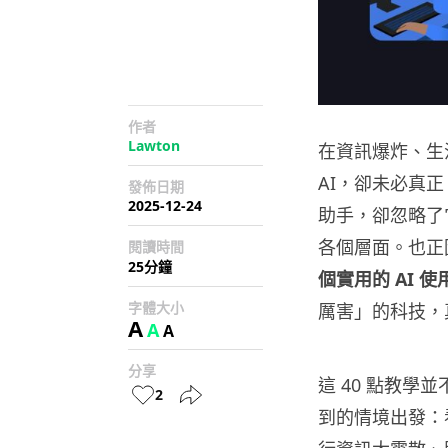
作者
Lawton
在資訊爆炸、生
AI，卻未必真正
發佈日期
2025-12-24
助手，卻忽略了
各個層面。也正因
閱讀時間
25分鐘
個實用的 AI 使
字體大小
厲害」的科技，
A
A
A
分享
這 40 點教
2
到的情境出發：