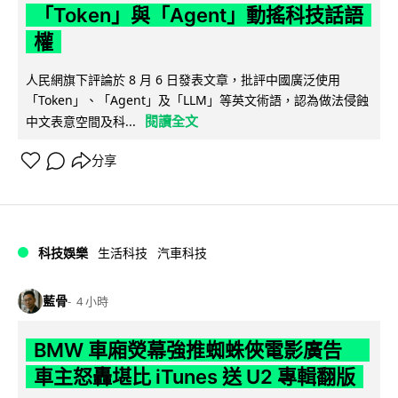
「Token」與「Agent」動搖科技話語
權
人民網旗下評論於 8 月 6 日發表文章，批評中國廣泛使用
「Token」、「Agent」及「LLM」等英文術語，認為做法侵蝕
閱讀全文
中文表意空間及科...
分享
科技娛樂
生活科技
汽車科技
藍骨
4 小時
BMW 車廂熒幕強推蜘蛛俠電影廣告
車主怒轟堪比 iTunes 送 U2 專輯翻版