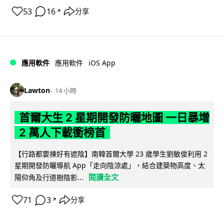
53
16
分享
↗
iOS App
應用軟件
應用軟件
Lawton
14 小時
首爾大生 2 星期開發防曬地圖 一日暴增
2 萬人下載衝榜首
【行路都要揀好有遮陰】南韓首爾大學 23 歲學生劉敏俊利用 2
星期開發防曬導航 App「走向陰涼處」，結合建築物高度、太
閱讀全文
陽仰角及行道樹陰影...
71
3
分享
↗