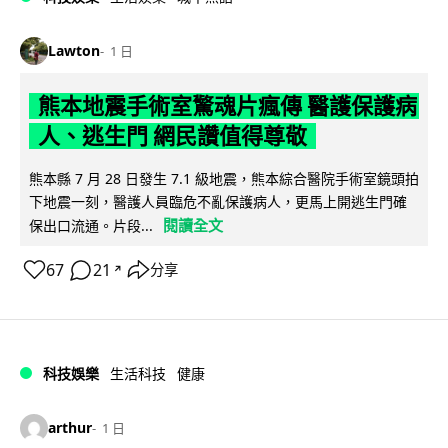
Lawton
1 日
熊本地震手術室驚魂片瘋傳 醫護保護病
人、逃生門 網民讚值得尊敬
熊本縣 7 月 28 日發生 7.1 級地震，熊本綜合醫院手術室鏡頭拍
下地震一刻，醫護人員臨危不亂保護病人，更馬上開逃生門確
閱讀全文
保出口流通。片段...
67
21
分享
↗
科技娛樂
生活科技
健康
arthur
1 日