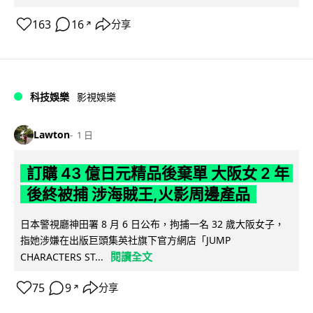
163
16
分享
↗
科技娛樂
影視娛樂
Lawton
1 日
訂購 43 億日元精品後棄單 大阪女 2 年
後終被捕 涉海賊王,火影周邊產品
日本警視廳神田署 8 月 6 日公布，拘捕一名 32 歲大阪女子，
指她涉嫌在出版巨頭集英社旗下官方網店「JUMP
閱讀全文
CHARACTERS ST...
75
9
分享
↗