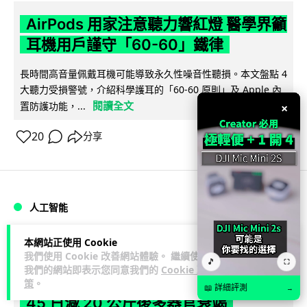
AirPods 用家注意聽力響紅燈 醫學界籲
耳機用戶謹守「60-60」鐵律
長時間高音量佩戴耳機可能導致永久性噪音性聽損。本文盤點 4
大聽力受損警號，介紹科學護耳的「60-60 原則」及 Apple 內
閱讀全文
置防護功能，...
×
20
分享
人工智能
本網站正使用 Cookie
arthur
1 日
我們使用 Cookie 改善網站體驗。 繼續使用
🎵
⛶
我們的網站即表示您同意我們的
Cookie 政
AI 減肥餐單配合高強度操練 成都男
策
。
📖 詳細評測
→
45 日減 20 公斤後多器官衰竭