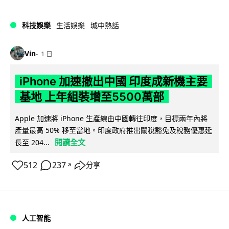
科技娛樂
生活娛樂
城中熱話
Vin
1 日
iPhone 加速撤出中國 印度成新機主要
基地 上年組裝增至5500萬部
Apple 加速將 iPhone 生產線由中國轉往印度，目標兩年內將
產量最高 50% 移至當地。印度政府推出關稅豁免及稅務優惠延
閱讀全文
長至 204...
512
237
分享
↗
人工智能