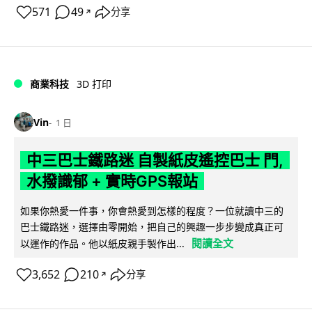
571
49
分享
↗
商業科技
3D 打印
Vin
1 日
中三巴士鐵路迷 自製紙皮遙控巴士 門,
水撥識郁 + 實時GPS報站
如果你熱愛一件事，你會熱愛到怎樣的程度？一位就讀中三的
巴士鐵路迷，選擇由零開始，把自己的興趣一步步變成真正可
閱讀全文
以運作的作品。他以紙皮親手製作出...
3,652
210
分享
↗