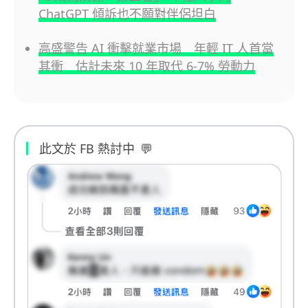
ChatGPT 傾訴也不願對伴侶坦白
高盛警告 AI 衝擊就業市場 年輕 IT 人首當
其衝 估計未來 10 年取代 6-7% 勞動力
此文於 FB 熱討中
💬