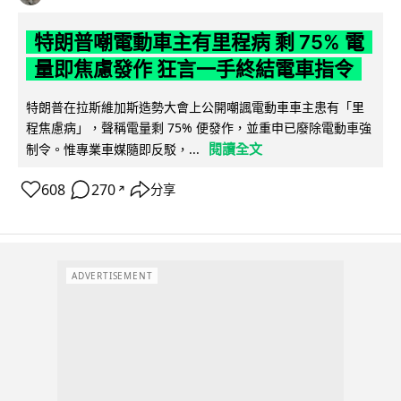
特朗普嘲電動車主有里程病 剩 75% 電
量即焦慮發作 狂言一手終結電車指令
特朗普在拉斯維加斯造勢大會上公開嘲諷電動車車主患有「里
程焦慮病」，聲稱電量剩 75% 便發作，並重申已廢除電動車強
閱讀全文
制令。惟專業車媒隨即反駁，...
608
270
分享
↗
ADVERTISEMENT