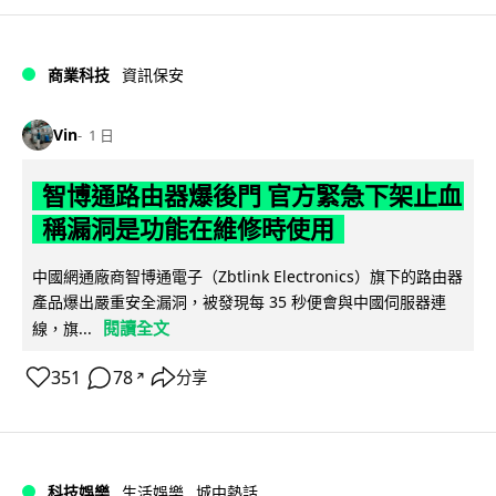
商業科技
資訊保安
Vin
1 日
智博通路由器爆後門 官方緊急下架止血
稱漏洞是功能在維修時使用
中國網通廠商智博通電子（Zbtlink Electronics）旗下的路由器
產品爆出嚴重安全漏洞，被發現每 35 秒便會與中國伺服器連
閱讀全文
線，旗...
351
78
分享
↗
科技娛樂
生活娛樂
城中熱話