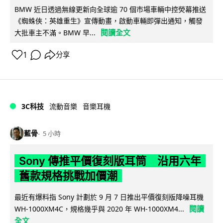
BMW 近日透過無線更新向全球逾 70 個市場車輛中控熒幕推送
《蜘蛛俠：英雄重生》宣傳動畫，啟動車輛即彈出通知，觸發
閱讀全文
大批車主不滿。BMW 早...
1
分享
3C科技
流動音樂
音樂耳機
藍骨
5 小時
Sony 傳推平價復刻版耳筒 沿用六年
舊款規格挑戰加價潮
最近有爆料指 Sony 計劃於 9 月 7 日推出平價復刻版降噪耳機
閱讀
WH-1000XM4C，規格幾乎與 2020 年 WH-1000XM4...
全文