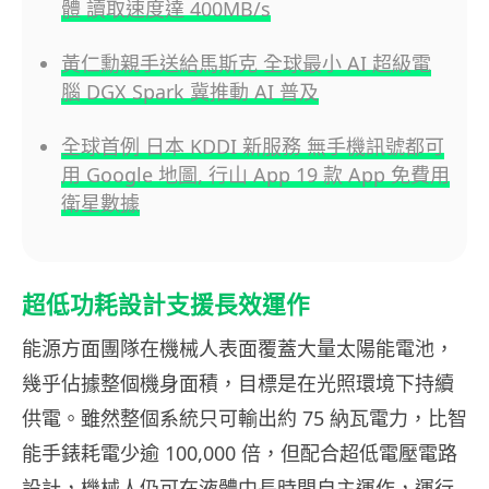
體 讀取速度達 400MB/s
黃仁勳親手送給馬斯克 全球最小 AI 超級電
腦 DGX Spark 冀推動 AI 普及
全球首例 日本 KDDI 新服務 無手機訊號都可
用 Google 地圖, 行山 App 19 款 App 免費用
衛星數據
超低功耗設計支援長效運作
能源方面團隊在機械人表面覆蓋大量太陽能電池，
幾乎佔據整個機身面積，目標是在光照環境下持續
供電。雖然整個系統只可輸出約 75 納瓦電力，比智
能手錶耗電少逾 100,000 倍，但配合超低電壓電路
設計，機械人仍可在液體中長時間自主運作，運行