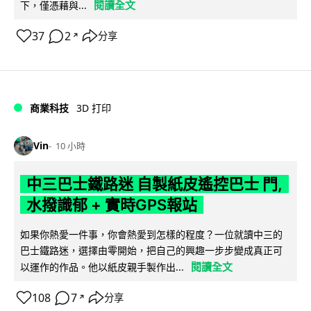
閱讀全文
下，僅憑藉與...
37
2
分享
↗
商業科技
3D 打印
Vin
10 小時
中三巴士鐵路迷 自製紙皮遙控巴士 門,
水撥識郁 + 實時GPS報站
如果你熱愛一件事，你會熱愛到怎樣的程度？一位就讀中三的
巴士鐵路迷，選擇由零開始，把自己的興趣一步步變成真正可
閱讀全文
以運作的作品。他以紙皮親手製作出...
108
7
分享
↗