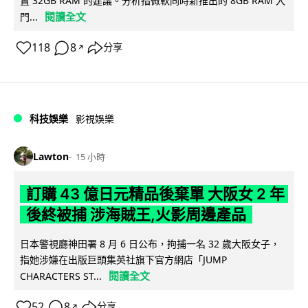
置 32GB RAM 的建議。分析指微軟同時新推出的 8GB RAM 入
閱讀全文
門...
118
8
分享
↗
科技娛樂
影視娛樂
Lawton
15 小時
訂購 43 億日元精品後棄單 大阪女 2 年
後終被捕 涉海賊王,火影周邊產品
日本警視廳神田署 8 月 6 日公布，拘捕一名 32 歲大阪女子，
指她涉嫌在出版巨頭集英社旗下官方網店「JUMP
閱讀全文
CHARACTERS ST...
52
8
分享
↗