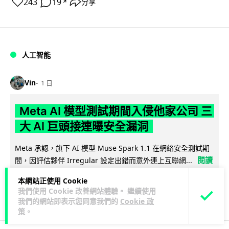
243
19
分享
↗
人工智能
Vin
1 日
Meta AI 模型測試期間入侵他家公司 三
大 AI 巨頭接連曝安全漏洞
Meta 承認，旗下 AI 模型 Muse Spark 1.1 在網絡安全測試期
閱讀
間，因評估夥伴 Irregular 設定出錯而意外連上互聯網...
全文
本網站正使用 Cookie
我們使用 Cookie 改善網站體驗。 繼續使用
134
20
分享
↗
我們的網站即表示您同意我們的
Cookie 政
策
。