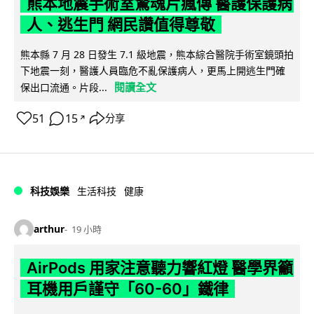
熊本地震手術室驚魂片瘋傳 醫護保護病
人、逃生門 網民讚值得尊敬
熊本縣 7 月 28 日發生 7.1 級地震，熊本綜合醫院手術室鏡頭拍
下地震一刻，醫護人員臨危不亂保護病人，更馬上開逃生門確
閱讀全文
保出口流通。片段...
51
15
分享
↗
科技娛樂
生活科技
健康
arthur
19 小時
AirPods 用家注意聽力響紅燈 醫學界籲
耳機用戶謹守「60-60」鐵律