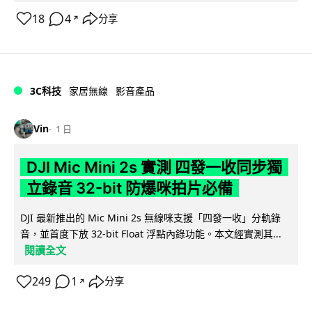
18
4
分享
↗
3C科技
家居無線
影音產品
Vin
1 日
DJI Mic Mini 2s 實測 四發一收同步獨
立錄音 32-bit 防爆咪拍片必備
DJI 最新推出的 Mic Mini 2s 無線咪支援「四發一收」分軌錄
音，並首度下放 32-bit Float 浮點內錄功能。本文經實測其...
閱讀全文
249
1
分享
↗