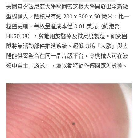
美國賓夕法尼亞大學聯同密芝根大學開發出全新微
型機械人，體積只有約 200 x 300 x 50 微米，比一
粒鹽更細，每枚量產成本僅 0.01 美元（約港幣
HK$0.08），冀能用於醫療及微尺度製造。研究團
隊將無活動部件推進系統、超低功耗「大腦」與太
陽能供電整合在同一晶片級平台，令機械人可在液
體中自主「游泳」，並以獨特動作傳回感測數據。