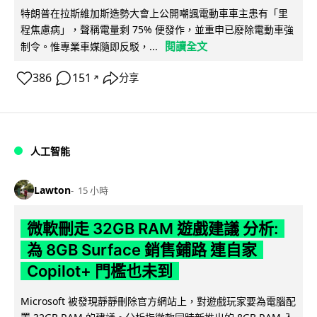
特朗普在拉斯維加斯造勢大會上公開嘲諷電動車車主患有「里
程焦慮病」，聲稱電量剩 75% 便發作，並重申已廢除電動車強
閱讀全文
制令。惟專業車媒隨即反駁，...
386
151
分享
↗
人工智能
Lawton
15 小時
微軟刪走 32GB RAM 遊戲建議 分析:
為 8GB Surface 銷售鋪路 連自家
Copilot+ 門檻也未到
Microsoft 被發現靜靜刪除官方網站上，對遊戲玩家要為電腦配