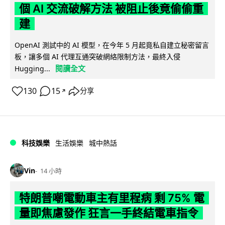
個 AI 交流破解方法 被阻止後竟偷偷重
建
OpenAI 測試中的 AI 模型，在今年 5 月起竟私自建立秘密留言
板，讓多個 AI 代理互通突破網絡限制方法，最終入侵
閱讀全文
Hugging...
130
15
分享
↗
科技娛樂
生活娛樂
城中熱話
Vin
14 小時
特朗普嘲電動車主有里程病 剩 75% 電
量即焦慮發作 狂言一手終結電車指令