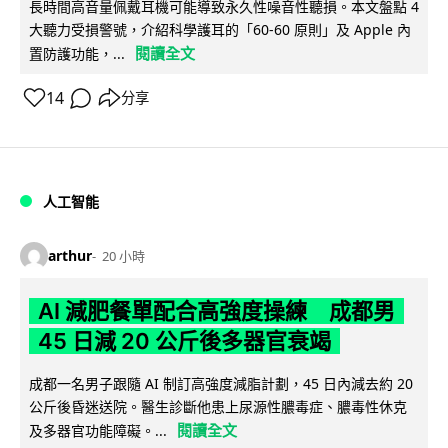
長時間高音量佩戴耳機可能導致永久性噪音性聽損。本文盤點 4
大聽力受損警號，介紹科學護耳的「60-60 原則」及 Apple 內
閱讀全文
置防護功能，...
14
分享
人工智能
arthur
20 小時
AI 減肥餐單配合高強度操練 成都男
45 日減 20 公斤後多器官衰竭
成都一名男子跟隨 AI 制訂高強度減脂計劃，45 日內減去約 20
公斤後昏迷送院。醫生診斷他患上尿源性膿毒症、膿毒性休克
閱讀全文
及多器官功能障礙。...