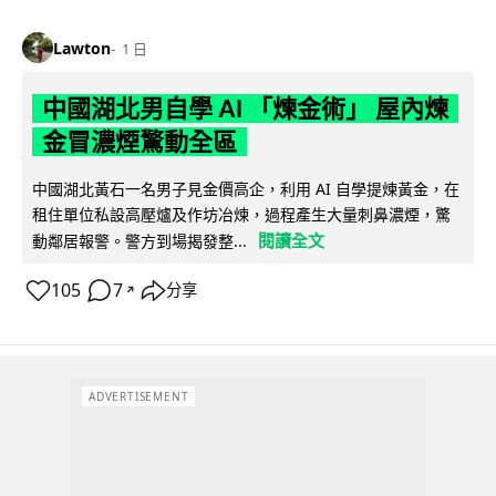
Lawton
1 日
中國湖北男自學 AI 「煉金術」 屋內煉
金冒濃煙驚動全區
中國湖北黃石一名男子見金價高企，利用 AI 自學提煉黃金，在
租住單位私設高壓爐及作坊冶煉，過程產生大量刺鼻濃煙，驚
閱讀全文
動鄰居報警。警方到場揭發整...
105
7
分享
↗
ADVERTISEMENT