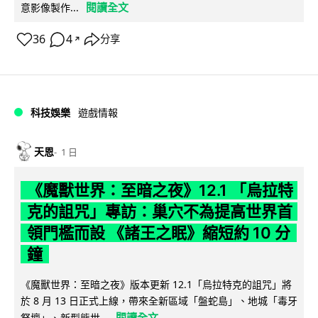
閱讀全文
意影像製作...
36
4
分享
↗
科技娛樂
遊戲情報
天恩
1 日
《魔獸世界：至暗之夜》12.1 「烏拉特
克的詛咒」專訪：巢穴不為提高世界首
領門檻而設 《諸王之眠》縮短約 10 分
鐘
《魔獸世界：至暗之夜》版本更新 12.1「烏拉特克的詛咒」將
於 8 月 13 日正式上線，帶來全新區域「盤蛇島」、地城「毒牙
閱讀全文
祭壇」、新型態世...