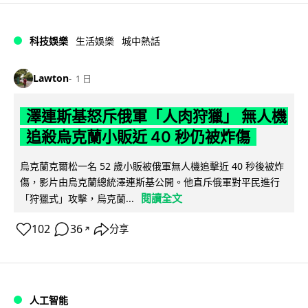
科技娛樂
生活娛樂
城中熱話
Lawton
1 日
澤連斯基怒斥俄軍「人肉狩獵」 無人機
追殺烏克蘭小販近 40 秒仍被炸傷
烏克蘭克爾松一名 52 歲小販被俄軍無人機追擊近 40 秒後被炸
傷，影片由烏克蘭總統澤連斯基公開。他直斥俄軍對平民進行
閱讀全文
「狩獵式」攻擊，烏克蘭...
102
36
分享
↗
人工智能