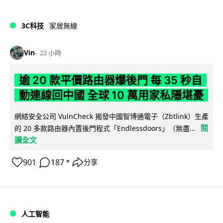
3C科技
家居無線
Vin
22 小時
逾 20 款平價路由器爆後門 每 35 秒自
動連線回中國 全球 10 萬用家私隱堪憂
網絡安全公司 VulnCheck 揭發中國智博通電子（Zbtlink）生產
閱
的 20 多款路由器內置後門程式「Endlessdoors」（無盡...
讀全文
901
187
分享
↗
人工智能