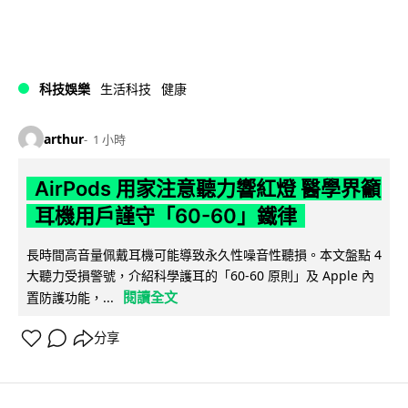
科技娛樂
生活科技
健康
arthur
1 小時
AirPods 用家注意聽力響紅燈 醫學界籲
耳機用戶謹守「60-60」鐵律
長時間高音量佩戴耳機可能導致永久性噪音性聽損。本文盤點 4
大聽力受損警號，介紹科學護耳的「60-60 原則」及 Apple 內
閱讀全文
置防護功能，...
分享