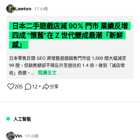
Lawton
17 小時
日本二手遊戲店減 90% 門市 業績反增
四成 "懷舊"在 Z 世代變成最潮「新鮮
感」
日本零售巨頭 GEO 將懷舊遊戲銷售門市從 1,000 間大幅減至
99 間，但銷售額卻不降反升至過往的 1.4 倍。做到「減店增
閱讀全文
收」奇蹟，...
205
12
分享
↗
人工智能
Vin
17 小時