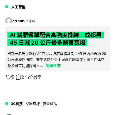
人工智能
arthur
2 小時
AI 減肥餐單配合高強度操練 成都男
45 日減 20 公斤後多器官衰竭
成都一名男子跟隨 AI 制訂高強度減脂計劃，45 日內減去約 20
公斤後昏迷送院。醫生診斷他患上尿源性膿毒症、膿毒性休克
閱讀全文
及多器官功能障礙。...
5
2
分享
↗
3C科技
家居無線
影音產品