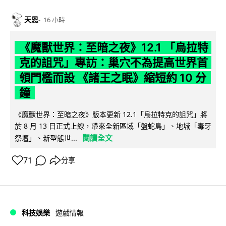
天恩
16 小時
《魔獸世界：至暗之夜》12.1 「烏拉特
克的詛咒」專訪：巢穴不為提高世界首
領門檻而設 《諸王之眠》縮短約 10 分
鐘
《魔獸世界：至暗之夜》版本更新 12.1「烏拉特克的詛咒」將
於 8 月 13 日正式上線，帶來全新區域「盤蛇島」、地城「毒牙
閱讀全文
祭壇」、新型態世...
71
分享
科技娛樂
遊戲情報