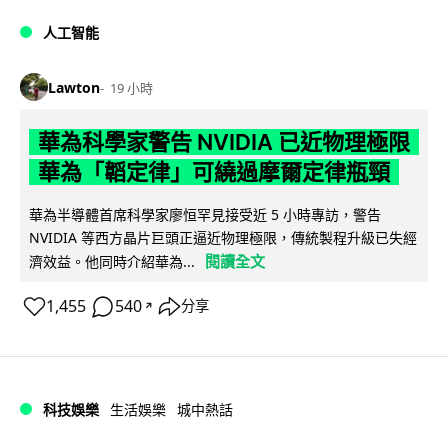
人工智能
Lawton
19 小時
華為科學家警告 NVIDIA 已近物理極限
華為「韜定律」可繞過摩爾定律瓶頸
華為半導體首席科學家廖恒罕見接受近 5 小時專訪，警告
NVIDIA 等西方晶片巨頭正逼近物理極限，傳統製程升級已失經
閱讀全文
濟效益。他同時介紹華為...
1,455
540
分享
↗
科技娛樂
生活娛樂
城中熱話