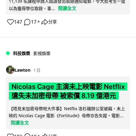
11,139 名課程申請人錯誤發出取錄通知電郵，令大批考生一度
閱讀全文
以為獲得學位取錄，事...
147
17
分享
↗
科技娛樂
影視娛樂
Lawton
1 日
Nicolas Cage 主演未上映電影 Netflix
遺失未加密母帶 被索償 8.19 億港元
【唔見未加密母帶咁大件事】Netflix 洛杉磯辦公室被竊，未上
映的 Nicolas Cage 電影《Fortitude》母帶亦告失蹤。電影...
閱讀全文