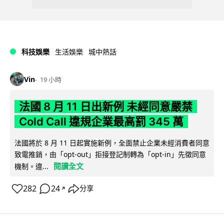
科技娛樂
生活娛樂
城中熱話
Vin
19 小時
法國 8 月 11 日出新例 未經同意嚴禁
Cold Call 違規企業最高罰 345 萬
法國將於 8 月 11 日起實施新例，全面禁止企業未經消費者同意
致電推銷，由「opt-out」拒接登記制轉為「opt-in」先徵同意
閱讀全文
機制。違...
282
24
分享
↗