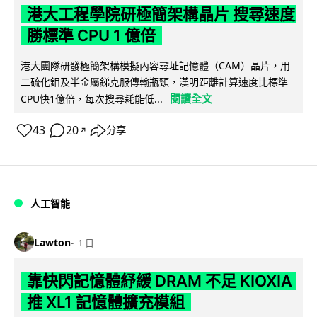
港大工程學院研極簡架構晶片 搜尋速度
勝標準 CPU 1 億倍
港大團隊研發極簡架構模擬內容尋址記憶體（CAM）晶片，用
二硫化鉬及半金屬銻克服傳輸瓶頸，漢明距離計算速度比標準
閱讀全文
CPU快1億倍，每次搜尋耗能低...
43
20
分享
↗
人工智能
Lawton
1 日
靠快閃記憶體紓緩 DRAM 不足 KIOXIA
推 XL1 記憶體擴充模組