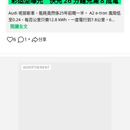
彩造型曝光 快充 26 分鐘充滿 8 成電
Audi 呢部新車，能耗竟然係25年前嘅一半。 A2 e-tron 風阻低
至0.24，每百公里只需12.8 kWh，一度電行到7.8公里。6...
閱讀全文
6
1
分享
↗
ADVERTISEMENT