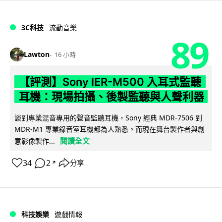
3C科技
流動音樂
89
Lawton
16 小時
【評測】Sony IER-M500 入耳式監聽
耳機：現場拍攝、後製監聽與人聲利器
談到專業混音專用的聲音監聽耳機，Sony 經典 MDR-7506 到
MDR-M1 專業錄音室耳機都為人熟悉。而現在舞台製作者與創
閱讀全文
意影像製作...
34
2
分享
↗
科技娛樂
遊戲情報