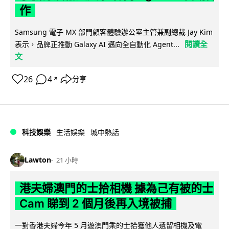
作
Samsung 電子 MX 部門顧客體驗辦公室主管兼副總裁 Jay Kim
閱讀全
表示，品牌正推動 Galaxy AI 邁向全自動化 Agent...
文
26
4
分享
↗
科技娛樂
生活娛樂
城中熱話
Lawton
21 小時
港夫婦澳門的士拾相機 據為己有被的士
Cam 睇到 2 個月後再入境被捕
一對香港夫婦今年 5 月遊澳門乘的士拾獲他人遺留相機及電