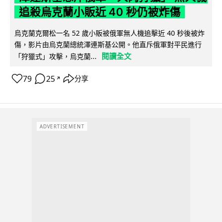
追殺烏克蘭小販近 40 秒仍被炸傷
烏克蘭克爾松一名 52 歲小販被俄軍無人機追擊近 40 秒後被炸
傷，影片由烏克蘭總統澤連斯基公開。他直斥俄軍對平民進行
閱讀全文
「狩獵式」攻擊，烏克蘭...
79
25
分享
↗
ADVERTISEMENT