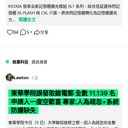
KIOXIA 發表全新記憶體擴充模組 XL1 系列，結合低延遲快閃記
憶體 XL-FLASH 與 CXL 介面，將快閃記憶體轉化為記憶體擴充
閱讀全文
方...
84
5
分享
↗
商業科技
資訊保安
Lawton
1 日
東華學院誤發取錄電郵 全數 11,139 名
申請人一度空歡喜 專家:人為疏忽+系統
防護缺失
東華學院今日（5 日）大學聯招放榜之際，因人為疏忽向全數