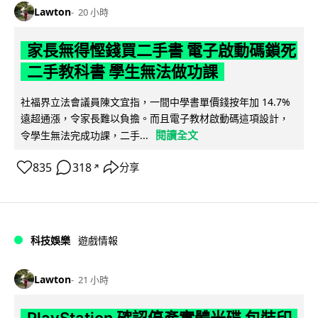
Lawton
20 小時
家長無得慳錢買二手書 電子啟動碼鎖死
二手教科書 學生無法做功課
社福界立法會議員陳文宜指，一間中學書單價錢按年加 14.7%
遠超通漲，令家長難以負擔。而且電子教材啟動碼這項設計，
閱讀全文
令學生無法完成功課，二手...
835
318
分享
↗
科技娛樂
遊戲情報
Lawton
21 小時