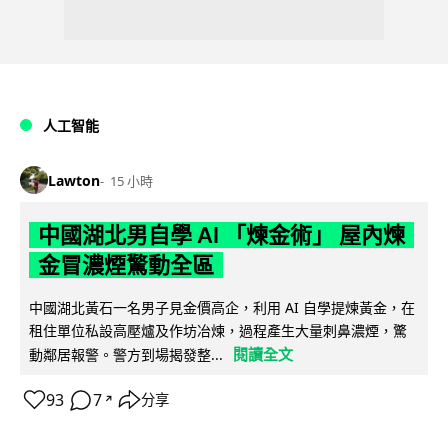
人工智能
Lawton
15 小時
中國湖北男自學 AI 「煉金術」 屋內煉
金冒濃煙驚動全區
中國湖北黃石一名男子見金價高企，利用 AI 自學提煉黃金，在
租住單位私設高壓爐及作坊冶煉，過程產生大量刺鼻濃煙，驚
閱讀全文
動鄰居報警。警方到場揭發整...
93
7
分享
↗