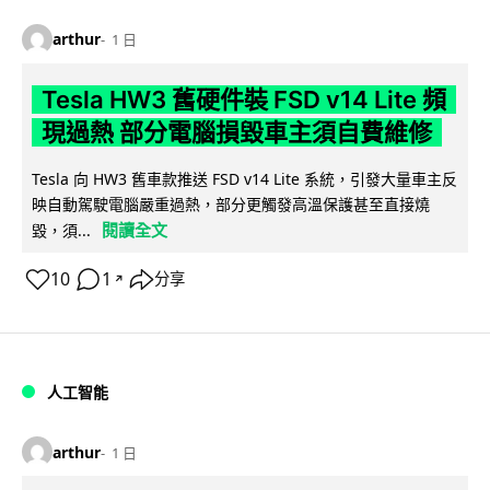
arthur
1 日
Tesla HW3 舊硬件裝 FSD v14 Lite 頻
現過熱 部分電腦損毀車主須自費維修
Tesla 向 HW3 舊車款推送 FSD v14 Lite 系統，引發大量車主反
映自動駕駛電腦嚴重過熱，部分更觸發高溫保護甚至直接燒
閱讀全文
毀，須...
10
1
分享
↗
人工智能
arthur
1 日