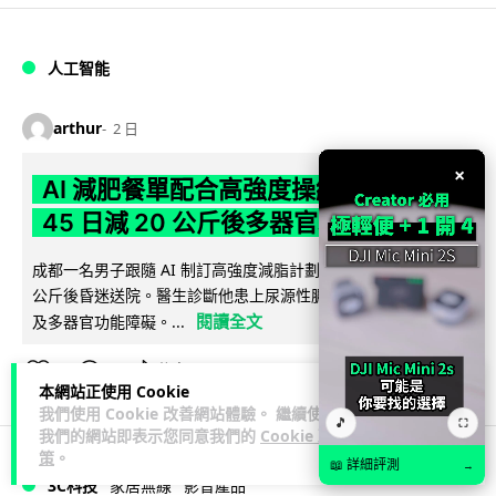
人工智能
arthur
2 日
×
AI 減肥餐單配合高強度操練 成都男
45 日減 20 公斤後多器官衰竭
成都一名男子跟隨 AI 制訂高強度減脂計劃，45 日內減去約 20
公斤後昏迷送院。醫生診斷他患上尿源性膿毒症、膿毒性休克
閱讀全文
及多器官功能障礙。...
23
4
分享
↗
本網站正使用 Cookie
我們使用 Cookie 改善網站體驗。 繼續使用
🎵
⛶
我們的網站即表示您同意我們的
Cookie 政
策
。
📖 詳細評測
→
3C科技
家居無線
影音產品