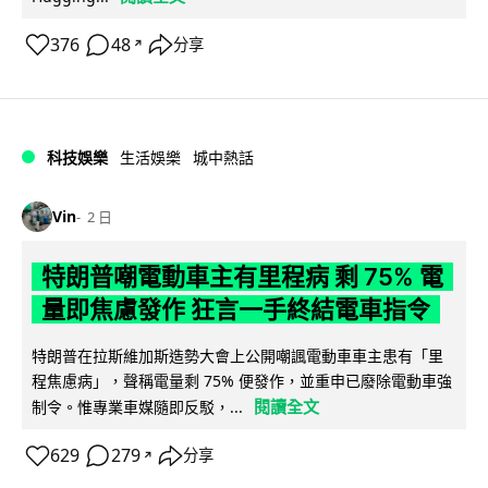
376
48
分享
↗
科技娛樂
生活娛樂
城中熱話
Vin
2 日
特朗普嘲電動車主有里程病 剩 75% 電
量即焦慮發作 狂言一手終結電車指令
特朗普在拉斯維加斯造勢大會上公開嘲諷電動車車主患有「里
程焦慮病」，聲稱電量剩 75% 便發作，並重申已廢除電動車強
閱讀全文
制令。惟專業車媒隨即反駁，...
629
279
分享
↗