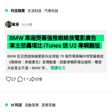
科技娛樂
生活科技
汽車科技
藍骨
16 小時
BMW 車廂熒幕強推蜘蛛俠電影廣告
車主怒轟堪比 iTunes 送 U2 專輯翻版
BMW 近日透過無線更新向全球逾 70 個市場車輛中控熒幕推送
《蜘蛛俠：英雄重生》宣傳動畫，啟動車輛即彈出通知，觸發
閱讀全文
大批車主不滿。BMW 早...
27
1
分享
↗
3C科技
流動音樂
音樂耳機