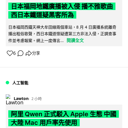
日本福岡地鐵廣播被入侵 播不雅歌曲
西日本鐵道疑黑客所為
日本福岡西鐵天神大牟田線兩個車站，8 月 4 日廣播系統離奇
播出粗俗歌聲，西日本鐵道懷疑遭第三方非法入侵，正調查事
閱讀全文
件並考慮報案。網上一度傳言...
6
分享
人工智能
Lawton
2 小時
阿里 Qwen 正式駁入 Apple 生態 中國
大陸 Mac 用戶率先使用