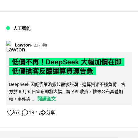
人工智能
Lawton
23 小時
低價不再！DeepSeek 大幅加價在即
低價搶客反釀運算資源告急
DeepSeek 因低價策略掀起需求熱潮，運算資源不勝負荷，官
方於 8 月 6 日宣布即將大幅上調 API 收費，惟未公布具體加
閱讀全文
幅。事件與...
67
19
分享
↗