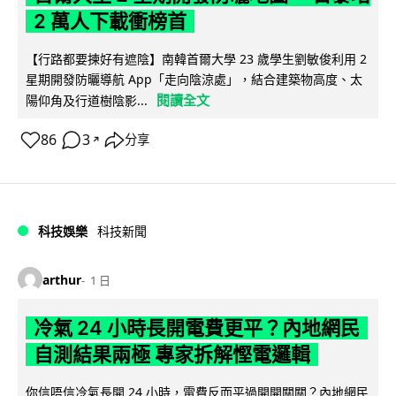
2 萬人下載衝榜首
【行路都要揀好有遮陰】南韓首爾大學 23 歲學生劉敏俊利用 2
星期開發防曬導航 App「走向陰涼處」，結合建築物高度、太
閱讀全文
陽仰角及行道樹陰影...
86
3
分享
↗
科技娛樂
科技新聞
arthur
1 日
冷氣 24 小時長開電費更平？內地網民
自測結果兩極 專家拆解慳電邏輯
你信唔信冷氣長開 24 小時，電費反而平過開開關關？內地網民