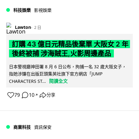
科技娛樂
影視娛樂
Lawton
2 日
訂購 43 億日元精品後棄單 大阪女 2 年
後終被捕 涉海賊王,火影周邊產品
日本警視廳神田署 8 月 6 日公布，拘捕一名 32 歲大阪女子，
指她涉嫌在出版巨頭集英社旗下官方網店「JUMP
閱讀全文
CHARACTERS ST...
79
10
分享
↗
商業科技
資訊保安