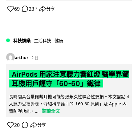
69
23
分享
↗
科技娛樂
生活科技
健康
arthur
2 日
AirPods 用家注意聽力響紅燈 醫學界籲
耳機用戶謹守「60-60」鐵律
長時間高音量佩戴耳機可能導致永久性噪音性聽損。本文盤點 4
大聽力受損警號，介紹科學護耳的「60-60 原則」及 Apple 內
閱讀全文
置防護功能，...
20
分享