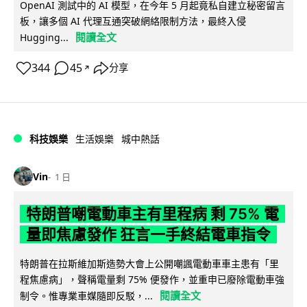
OpenAI 測試中的 AI 模型，在今年 5 月起竟私自建立秘密留言
板，讓多個 AI 代理互通突破網絡限制方法，最終入侵
閱讀全文
Hugging...
344
45
分享
↗
科技娛樂
生活娛樂
城中熱話
Vin
1 日
特朗普嘲電動車主有里程病 剩 75% 電
量即焦慮發作 狂言一手終結電車指令
特朗普在拉斯維加斯造勢大會上公開嘲諷電動車車主患有「里
程焦慮病」，聲稱電量剩 75% 便發作，並重申已廢除電動車強
閱讀全文
制令。惟專業車媒隨即反駁，...