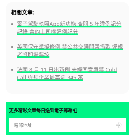
相關文章:
電子駕駛執照App新功能 查閱 5 年違例記分
記錄 含的士司機違例記分
英國保守黨擬修例 禁公共交通開聲播歌 違規
者將即場票控
法國 8 月 11 日出新例 未經同意嚴禁 Cold
Call 違規企業最高罰 345 萬
📮
更多精彩文章每日送到電子郵箱