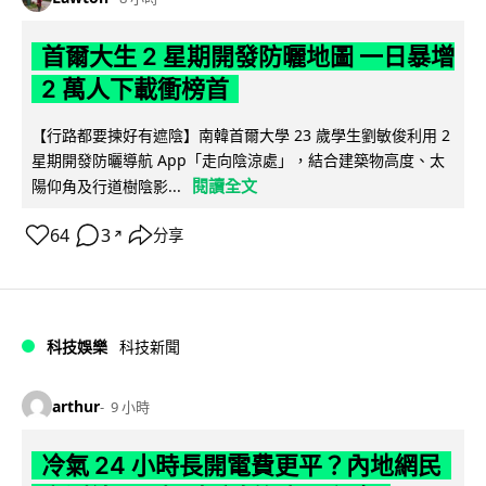
首爾大生 2 星期開發防曬地圖 一日暴增
2 萬人下載衝榜首
【行路都要揀好有遮陰】南韓首爾大學 23 歲學生劉敏俊利用 2
星期開發防曬導航 App「走向陰涼處」，結合建築物高度、太
閱讀全文
陽仰角及行道樹陰影...
64
3
分享
↗
科技娛樂
科技新聞
arthur
9 小時
冷氣 24 小時長開電費更平？內地網民