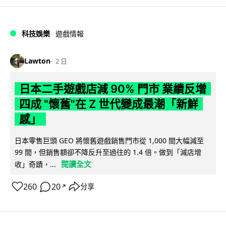
科技娛樂
遊戲情報
Lawton
2 日
日本二手遊戲店減 90% 門市 業績反增
四成 "懷舊"在 Z 世代變成最潮「新鮮
感」
日本零售巨頭 GEO 將懷舊遊戲銷售門市從 1,000 間大幅減至
99 間，但銷售額卻不降反升至過往的 1.4 倍。做到「減店增
閱讀全文
收」奇蹟，...
260
20
分享
↗