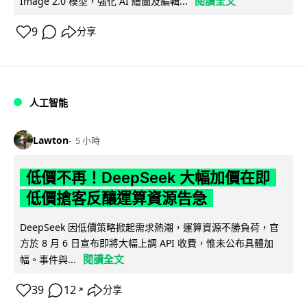
閱讀全文
Image 2.0 模型，強化 AI 繪圖及編輯...
9
分享
人工智能
Lawton
5 小時
低價不再！DeepSeek 大幅加價在即
低價搶客反釀運算資源告急
DeepSeek 因低價策略掀起需求熱潮，運算資源不勝負荷，官
方於 8 月 6 日宣布即將大幅上調 API 收費，惟未公布具體加
閱讀全文
幅。事件與...
39
12
分享
↗