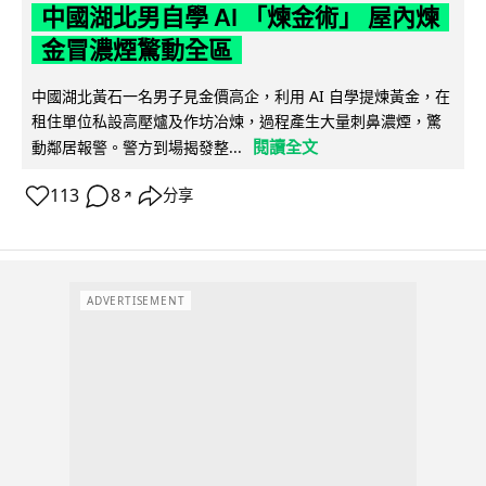
中國湖北男自學 AI 「煉金術」 屋內煉
金冒濃煙驚動全區
中國湖北黃石一名男子見金價高企，利用 AI 自學提煉黃金，在
租住單位私設高壓爐及作坊冶煉，過程產生大量刺鼻濃煙，驚
閱讀全文
動鄰居報警。警方到場揭發整...
113
8
分享
↗
ADVERTISEMENT