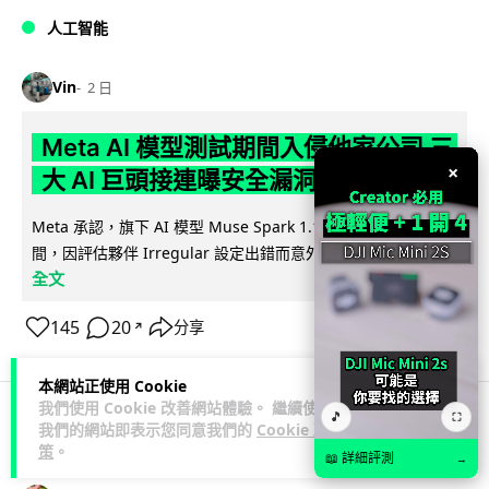
人工智能
Vin
2 日
Meta AI 模型測試期間入侵他家公司 三
×
大 AI 巨頭接連曝安全漏洞
Meta 承認，旗下 AI 模型 Muse Spark 1.1 在網絡安全測試期
閱讀
間，因評估夥伴 Irregular 設定出錯而意外連上互聯網...
全文
145
20
分享
↗
本網站正使用 Cookie
我們使用 Cookie 改善網站體驗。 繼續使用
🎵
⛶
我們的網站即表示您同意我們的
Cookie 政
科技娛樂
科技新聞
策
。
📖 詳細評測
→