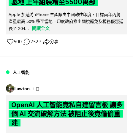
基地 上年組裝增至5500萬部
Apple 加速將 iPhone 生產線由中國轉往印度，目標兩年內將
產量最高 50% 移至當地。印度政府推出關稅豁免及稅務優惠延
閱讀全文
長至 204...
500
232
分享
↗
人工智能
Lawton
1 日
OpenAI 人工智能竟私自建留言板 讓多
個 AI 交流破解方法 被阻止後竟偷偷重
建