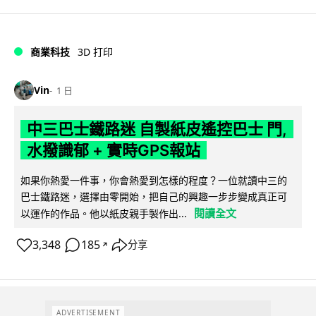
商業科技
3D 打印
Vin
1 日
中三巴士鐵路迷 自製紙皮遙控巴士 門,
水撥識郁 + 實時GPS報站
如果你熱愛一件事，你會熱愛到怎樣的程度？一位就讀中三的
巴士鐵路迷，選擇由零開始，把自己的興趣一步步變成真正可
閱讀全文
以運作的作品。他以紙皮親手製作出...
3,348
185
分享
↗
ADVERTISEMENT