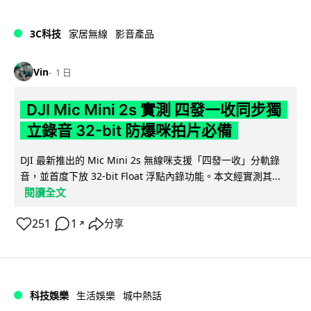
3C科技
家居無線
影音產品
Vin
1 日
DJI Mic Mini 2s 實測 四發一收同步獨
立錄音 32-bit 防爆咪拍片必備
DJI 最新推出的 Mic Mini 2s 無線咪支援「四發一收」分軌錄
音，並首度下放 32-bit Float 浮點內錄功能。本文經實測其...
閱讀全文
251
1
分享
↗
科技娛樂
生活娛樂
城中熱話