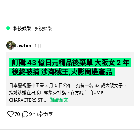
科技娛樂
影視娛樂
Lawton
1 日
訂購 43 億日元精品後棄單 大阪女 2 年
後終被捕 涉海賊王,火影周邊產品
日本警視廳神田署 8 月 6 日公布，拘捕一名 32 歲大阪女子，
指她涉嫌在出版巨頭集英社旗下官方網店「JUMP
閱讀全文
CHARACTERS ST...
70
9
分享
↗