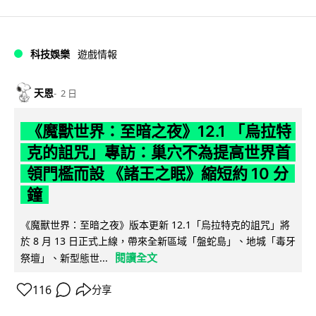
科技娛樂
遊戲情報
天恩
2 日
《魔獸世界：至暗之夜》12.1 「烏拉特
克的詛咒」專訪：巢穴不為提高世界首
領門檻而設 《諸王之眠》縮短約 10 分
鐘
《魔獸世界：至暗之夜》版本更新 12.1「烏拉特克的詛咒」將
於 8 月 13 日正式上線，帶來全新區域「盤蛇島」、地城「毒牙
閱讀全文
祭壇」、新型態世...
116
分享