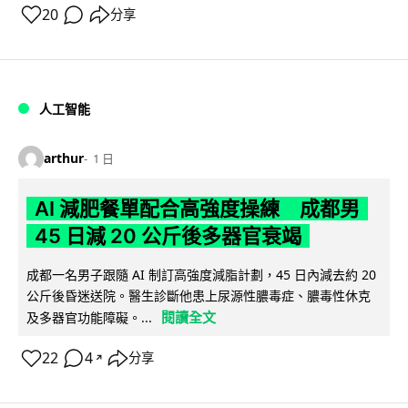
20
分享
人工智能
arthur
1 日
AI 減肥餐單配合高強度操練 成都男
45 日減 20 公斤後多器官衰竭
成都一名男子跟隨 AI 制訂高強度減脂計劃，45 日內減去約 20
公斤後昏迷送院。醫生診斷他患上尿源性膿毒症、膿毒性休克
閱讀全文
及多器官功能障礙。...
22
4
分享
↗