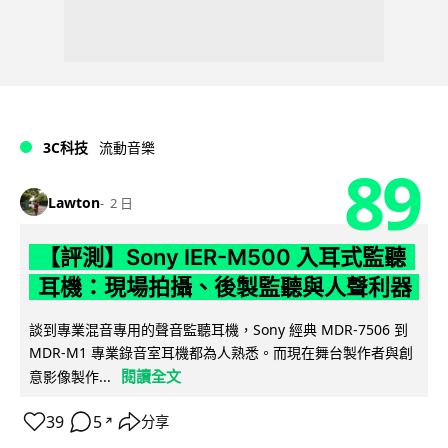
3C科技
流動音樂
89
Lawton
2 日
【評測】Sony IER-M500 入耳式監聽
耳機：現場拍攝、後製監聽與人聲利器
談到專業混音專用的聲音監聽耳機，Sony 經典 MDR-7506 到
MDR-M1 專業錄音室耳機都為人熟悉。而現在舞台製作者與創
閱讀全文
意影像製作...
39
5
分享
↗