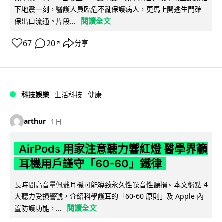
下地震一刻，醫護人員臨危不亂保護病人，更馬上開逃生門確
閱讀全文
保出口流通。片段...
67
20
分享
↗
科技娛樂
生活科技
健康
arthur
1 日
AirPods 用家注意聽力響紅燈 醫學界籲
耳機用戶謹守「60-60」鐵律
長時間高音量佩戴耳機可能導致永久性噪音性聽損。本文盤點 4
大聽力受損警號，介紹科學護耳的「60-60 原則」及 Apple 內
閱讀全文
置防護功能，...