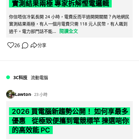
實測結果兩極 專家拆解慳電邏輯
你信唔信冷氣長開 24 小時，電費反而平過開開關關？內地網民
實測結果兩極，有人一個月電費只需 118 元人民幣，有人飆到
閱讀全文
過千。電力部門話不能...
26
分享
3C科技
流動電腦
Lawton
23 小時
2026 買電腦新趨勢公開！ 如何享最多
優惠 從極致便攜到電競標竿 揀選啱你
的高效能 PC