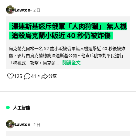
Lawton
2 日
澤連斯基怒斥俄軍「人肉狩獵」 無人機
追殺烏克蘭小販近 40 秒仍被炸傷
烏克蘭克爾松一名 52 歲小販被俄軍無人機追擊近 40 秒後被炸
傷，影片由烏克蘭總統澤連斯基公開。他直斥俄軍對平民進行
閱讀全文
「狩獵式」攻擊，烏克蘭...
125
41
分享
↗
人工智能
Lawton
2 日