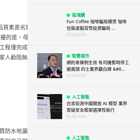
區塊鏈
Fun Coffee 咖啡騙局爆煲 咖啡
品質素差劣致
包裝虛擬貨幣投資騙局 ...
05.08.2026
困擾的是，母親
工程僅完成一
智慧城市
家人勸阻無
網約車條例生效 有司機暫時停工
避風頭 的士業界籲白牌 &#8...
05.08.2026
人工智能
白宮拒測中國開放 AI 模型 業界
質疑安全框架選擇性執行
05.08.2026
買防水地漏後
人工智能