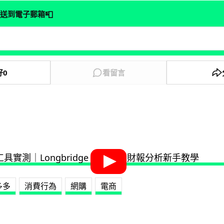
📮
送到電子郵箱
好
0
看留言
多多
消費行為
網購
電商