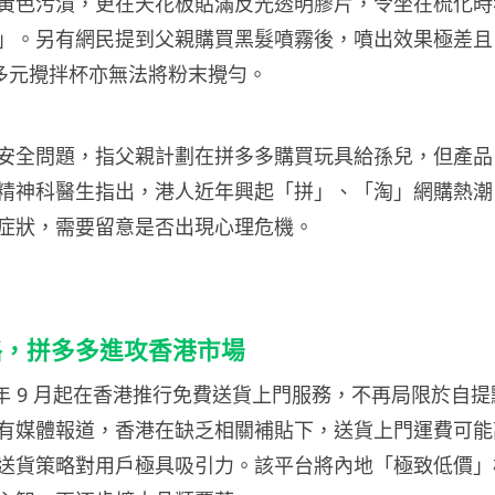
黃色污漬，更在天花板貼滿反光透明膠片，令坐在梳化時
」。另有網民提到父親購買黑髮噴霧後，噴出效果極差且
 多元攪拌杯亦無法將粉末攪勻。
安全問題，指父親計劃在拼多多購買玩具給孫兒，但產品
精神科醫生指出，港人近年興起「拼」、「淘」網購熱潮
症狀，需要留意是否出現心理危機。
略，拼多多進攻香港市場
5 年 9 月起在香港推行免費送貨上門服務，不再局限於自
有媒體報道，香港在缺乏相關補貼下，送貨上門運費可能
送貨策略對用戶極具吸引力。該平台將內地「極致低價」