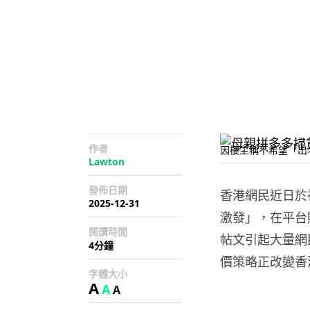
作者
因樓主稱不希望「出
Lawton
發佈日期
香港網民近日於社
2025-12-31
激發」，在平台
閱讀時間
帖文引起大量網
4分鐘
價策略正改變香
字體大小
A
A
A