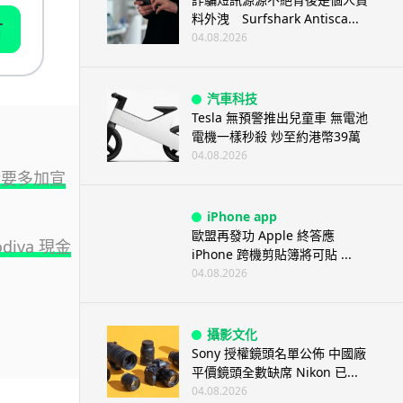
料外洩 Surfshark Antisca...
言
04.08.2026
汽車科技
Tesla 無預警推出兒童車 無電池
電機一樣秒殺 炒至約港幣39萬
04.08.2026
都話要多加宣
iPhone app
歐盟再發功 Apple 終答應
diva 現金
iPhone 跨機剪貼簿將可貼 ...
04.08.2026
攝影文化
Sony 授權鏡頭名單公佈 中國廠
平價鏡頭全數缺席 Nikon 已...
04.08.2026