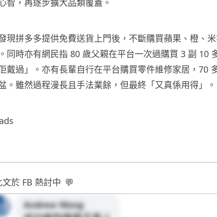
心智，再逐步擴大品類覆蓋。
發現拼多多提供免費送貨上門後，不斷購買蘋果、橙、米
同時亦有網民指 80 歲父親在平台一次過購買 3 副 10
佢戴過」。亦有長輩自行在平台購買零件維修家居，70 
盆。雖然過程漫長且手法業餘，但最終「又真係用得」。
ads
此文於 FB 熱討中
💬