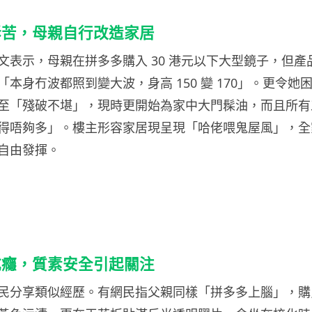
訴苦，母親自行改造家居
文表示，母親在拼多多購入 30 港元以下大型鏡子，但產
本身冇波都照到變大波，身高 150 變 170」。更令她
至「殘破不堪」，現時更開始為家中大門髹油，而且所有
得唔夠多」。樓主形容家居現呈現「哈佬喂鬼屋風」，全
自由發揮。
成癮，質素安全引起關注
民分享類似經歷。有網民指父親同樣「拼多多上腦」，購