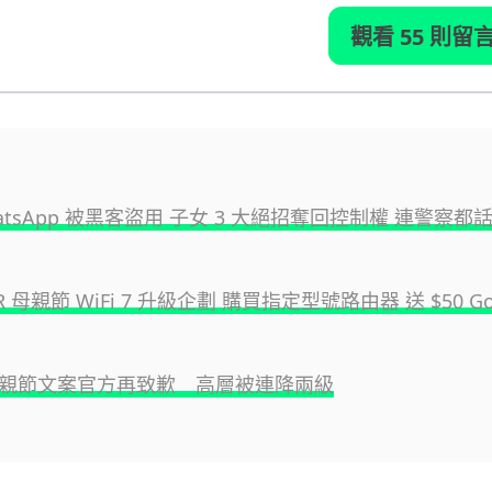
觀看 55 則留
atsApp 被黑客盜用 子女 3 大絕招奪回控制權 連警察
R 母親節 WiFi 7 升級企劃 購買指定型號路由器 送 $50 Go
 母親節文案官方再致歉 高層被連降兩級