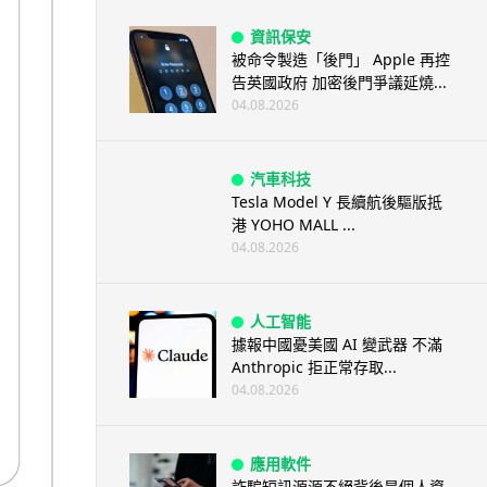
資訊保安
被命令製造「後門」 Apple 再控
告英國政府 加密後門爭議延燒...
04.08.2026
汽車科技
Tesla Model Y 長續航後驅版抵
港 YOHO MALL ...
04.08.2026
人工智能
據報中國憂美國 AI 變武器 不滿
Anthropic 拒正常存取...
04.08.2026
應用軟件
詐騙短訊源源不絕背後是個人資