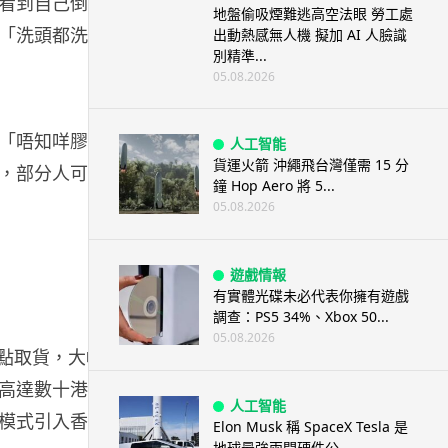
看到自己倒
地盤偷吸煙難逃高空法眼 勞工處
「洗頭都洗唔
出動熱感無人機 擬加 AI 人臉識
別精準...
05.08.2026
「唔知咩膠，
人工智能
貨運火箭 沖繩飛台灣僅需 15 分
，部分人可能
鐘 Hop Aero 將 5...
05.08.2026
遊戲情報
有實體光碟未必代表你擁有遊戲
調查：PS5 34%、Xbox 50...
05.08.2026
提點取貨，大幅
高達數十港
人工智能
模式引入香
Elon Musk 稱 SpaceX Tesla 是
地球最強兩間硬件公...