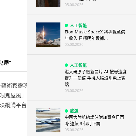
05.08.2026
人工智能
Elon Musk: SpaceX 將挑戰萬億
年收入 目標明年數據...
05.08.2026
人工智能
港大研原子級新晶片 AI 搜尋速度
提升一億倍 手機人臉識別免上雲
端
計藝術家靈魂被
05.08.2026
喂鬼屋風」。
映網購平台低
旅遊
中國大陸航線燃油附加費今日再
降 連續 3 個月下調
05.08.2026