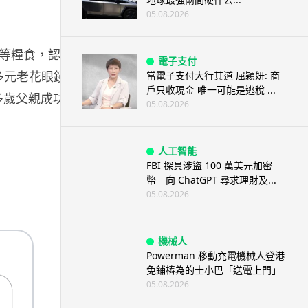
05.08.2026
等糧食，認為
電子支付
 多元老花眼鏡，
當電子支付大行其道 屈穎妍: 商
戶只收現金 唯一可能是逃稅 ...
多歲父親成功更
05.08.2026
人工智能
FBI 探員涉盜 100 萬美元加密
幣 向 ChatGPT 尋求理財及...
05.08.2026
機械人
Powerman 移動充電機械人登港
免鋪樁為的士小巴「送電上門」
05.08.2026