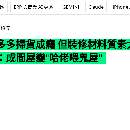
專區
ERP 與商業 AI 專區
GEMINI
Claude
iPhone 
癮 但裝修材料質素太差 女兒崩潰：成間屋變
活科技
多多掃貨成癮 但裝修材料質素
：成間屋變"哈佬喂鬼屋"