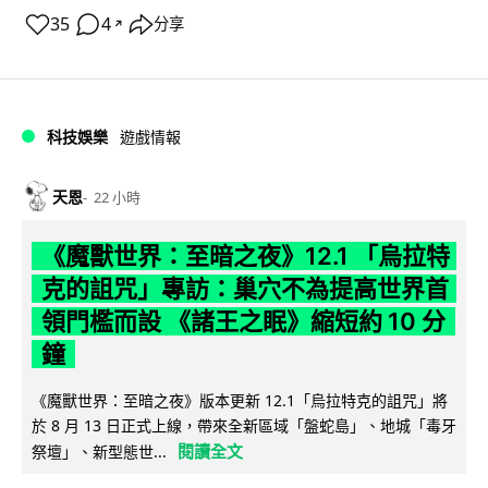
35
4
分享
↗
科技娛樂
遊戲情報
天恩
22 小時
《魔獸世界：至暗之夜》12.1 「烏拉特
克的詛咒」專訪：巢穴不為提高世界首
領門檻而設 《諸王之眠》縮短約 10 分
鐘
《魔獸世界：至暗之夜》版本更新 12.1「烏拉特克的詛咒」將
於 8 月 13 日正式上線，帶來全新區域「盤蛇島」、地城「毒牙
閱讀全文
祭壇」、新型態世...