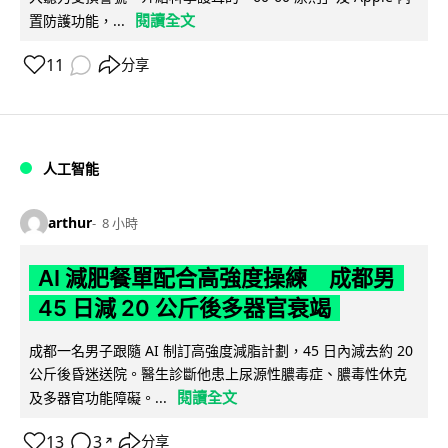
閱讀全文
置防護功能，...
11
分享
人工智能
arthur
8 小時
AI 減肥餐單配合高強度操練 成都男
45 日減 20 公斤後多器官衰竭
成都一名男子跟隨 AI 制訂高強度減脂計劃，45 日內減去約 20
公斤後昏迷送院。醫生診斷他患上尿源性膿毒症、膿毒性休克
閱讀全文
及多器官功能障礙。...
13
3
分享
↗