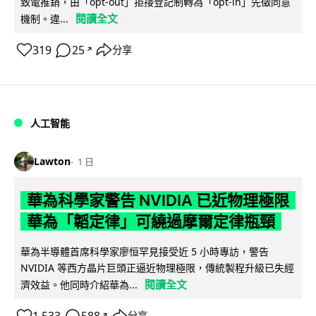
致電推銷，由「opt-out」拒接登記制轉為「opt-in」先徵同意
閱讀全文
機制。違...
319
25
分享
↗
人工智能
Lawton
1 日
華為科學家警告 NVIDIA 已近物理極限
華為「韜定律」可繞過摩爾定律瓶頸
華為半導體首席科學家廖恒罕見接受近 5 小時專訪，警告
NVIDIA 等西方晶片巨頭正逼近物理極限，傳統製程升級已失經
閱讀全文
濟效益。他同時介紹華為...
分享
↗