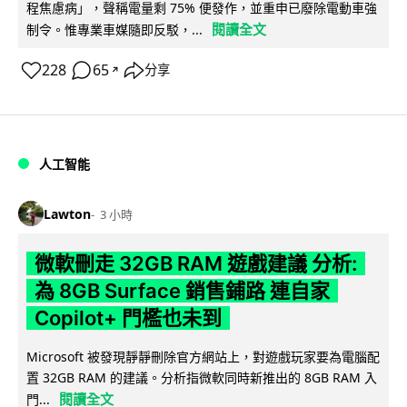
程焦慮病」，聲稱電量剩 75% 便發作，並重申已廢除電動車強
閱讀全文
制令。惟專業車媒隨即反駁，...
228
65
分享
↗
人工智能
Lawton
3 小時
微軟刪走 32GB RAM 遊戲建議 分析:
為 8GB Surface 銷售鋪路 連自家
Copilot+ 門檻也未到
Microsoft 被發現靜靜刪除官方網站上，對遊戲玩家要為電腦配
置 32GB RAM 的建議。分析指微軟同時新推出的 8GB RAM 入
閱讀全文
門...