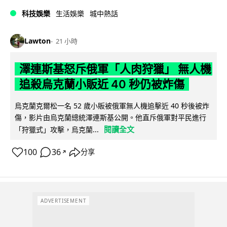
科技娛樂
生活娛樂
城中熱話
Lawton
21 小時
澤連斯基怒斥俄軍「人肉狩獵」 無人機
追殺烏克蘭小販近 40 秒仍被炸傷
烏克蘭克爾松一名 52 歲小販被俄軍無人機追擊近 40 秒後被炸
傷，影片由烏克蘭總統澤連斯基公開。他直斥俄軍對平民進行
閱讀全文
「狩獵式」攻擊，烏克蘭...
100
36
分享
↗
ADVERTISEMENT