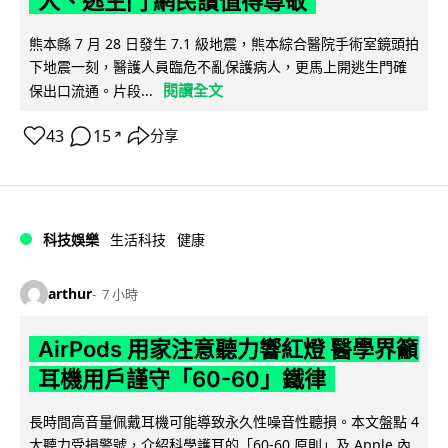
人、逃生門 網民讚值得尊敬
熊本縣 7 月 28 日發生 7.1 級地震，熊本綜合醫院手術室鏡頭拍
下地震一刻，醫護人員臨危不亂保護病人，更馬上開逃生門確
閱讀全文
保出口流通。片段...
43
15
分享
↗
科技娛樂
生活科技
健康
arthur
7 小時
AirPods 用家注意聽力響紅燈 醫學界籲
耳機用戶謹守「60-60」鐵律
長時間高音量佩戴耳機可能導致永久性噪音性聽損。本文盤點 4
大聽力受損警號，介紹科學護耳的「60-60 原則」及 Apple 內