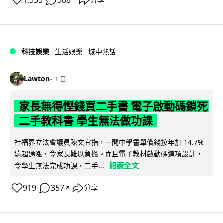
1,533
588
科技娛樂
生活娛樂
城中熱話
Lawton
1 日
家長無得慳錢買二手書 電子啟動碼鎖死
二手教科書 學生無法做功課
社福界立法會議員陳文宜指，一間中學書單價錢按年加 14.7%
遠超通漲，令家長難以負擔。而且電子教材啟動碼這項設計，
閱讀全文
令學生無法完成功課，二手...
919
357
分享
↗