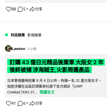
88
5
分享
↗
科技娛樂
影視娛樂
Lawton
3 小時
訂購 43 億日元精品後棄單 大阪女 2 年
後終被捕 涉海賊王,火影周邊產品
日本警視廳神田署 8 月 6 日公布，拘捕一名 32 歲大阪女子，
指她涉嫌在出版巨頭集英社旗下官方網店「JUMP
閱讀全文
CHARACTERS ST...
41
6
分享
↗