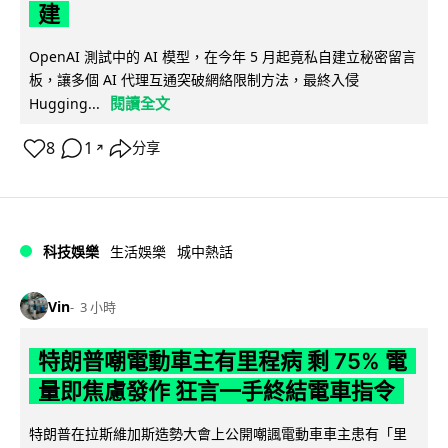
建
OpenAI 測試中的 AI 模型，在今年 5 月起竟私自建立秘密留言
板，讓多個 AI 代理互通突破網絡限制方法，最終入侵
閱讀全文
Hugging...
8
1
分享
↗
科技娛樂
生活娛樂
城中熱話
Vin
3 小時
特朗普嘲電動車主有里程病 剩 75% 電
量即焦慮發作 狂言一手終結電車指令
特朗普在拉斯維加斯造勢大會上公開嘲諷電動車車主患有「里