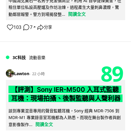
中國湖北黃石一名男子見金價高企，利用 AI 自學提煉黃金，在
租住單位私設高壓爐及作坊冶煉，過程產生大量刺鼻濃煙，驚
閱讀全文
動鄰居報警。警方到場揭發整...
103
7
分享
↗
3C科技
流動音樂
89
Lawton
22 小時
【評測】Sony IER-M500 入耳式監聽
耳機：現場拍攝、後製監聽與人聲利器
談到專業混音專用的聲音監聽耳機，Sony 經典 MDR-7506 到
MDR-M1 專業錄音室耳機都為人熟悉。而現在舞台製作者與創
閱讀全文
意影像製作...