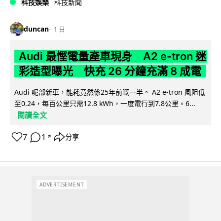
科技娛樂
科技新聞
duncan
1 日
Audi 最慳電量產車現身 A2 e-tron 迷
彩造型曝光 快充 26 分鐘充滿 8 成電
Audi 呢部新車，能耗竟然係25年前嘅一半。 A2 e-tron 風阻低
至0.24，每百公里只需12.8 kWh，一度電行到7.8公里。6...
閱讀全文
7
1
分享
↗
ADVERTISEMENT