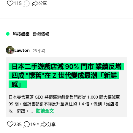
115
分享
科技娛樂
遊戲情報
Lawton
23 小時
日本二手遊戲店減 90% 門市 業績反增
四成 "懷舊"在 Z 世代變成最潮「新鮮
感」
日本零售巨頭 GEO 將懷舊遊戲銷售門市從 1,000 間大幅減至
99 間，但銷售額卻不降反升至過往的 1.4 倍。做到「減店增
閱讀全文
收」奇蹟，...
235
19
分享
↗