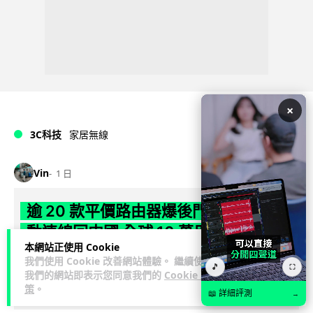
×
3C科技
家居無線
Vin
1 日
逾 20 款平價路由器爆後門 每 35 秒自
動連線回中國 全球 10 萬用家私隱堪憂
本網站正使用 Cookie
我們使用 Cookie 改善網站體驗。 繼續使用
網絡安全公司 VulnCheck 揭發中國智博通電子（Zbtlink）生產
🎵
⛶
我們的網站即表示您同意我們的
Cookie 政
閱
的 20 多款路由器內置後門程式「Endlessdoors」（無盡...
策
。
讀全文
📖 詳細評測
→