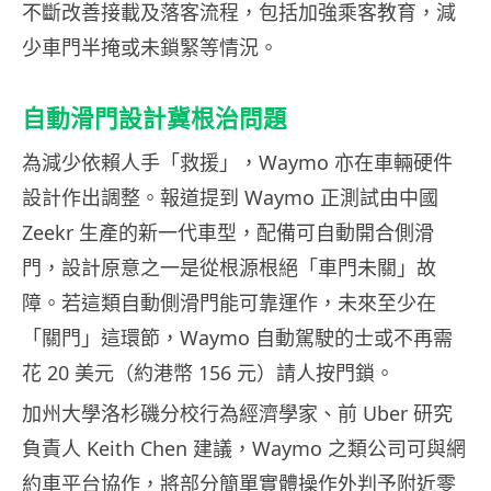
不斷改善接載及落客流程，包括加強乘客教育，減
少車門半掩或未鎖緊等情況。
自動滑門設計冀根治問題
為減少依賴人手「救援」，Waymo 亦在車輛硬件
設計作出調整。報道提到 Waymo 正測試由中國
Zeekr 生產的新一代車型，配備可自動開合側滑
門，設計原意之一是從根源根絕「車門未關」故
障。若這類自動側滑門能可靠運作，未來至少在
「關門」這環節，Waymo 自動駕駛的士或不再需
花 20 美元（約港幣 156 元）請人按門鎖。
加州大學洛杉磯分校行為經濟學家、前 Uber 研究
負責人 Keith Chen 建議，Waymo 之類公司可與網
約車平台協作，將部分簡單實體操作外判予附近零