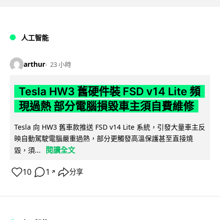
人工智能
arthur
23 小時
Tesla HW3 舊硬件裝 FSD v14 Lite 頻
現過熱 部分電腦損毀車主須自費維修
Tesla 向 HW3 舊車款推送 FSD v14 Lite 系統，引發大量車主反
映自動駕駛電腦嚴重過熱，部分更觸發高溫保護甚至直接燒
閱讀全文
毀，須...
10
1
分享
↗