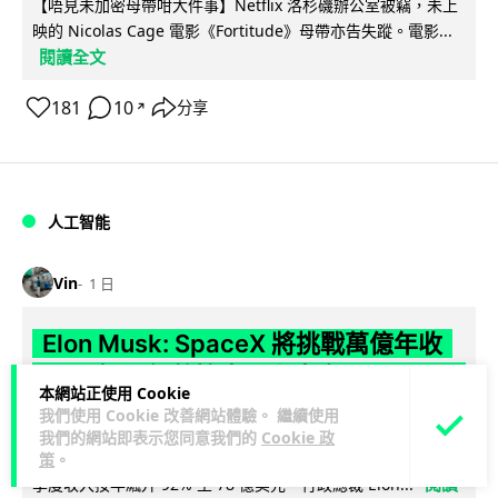
【唔見未加密母帶咁大件事】Netflix 洛杉磯辦公室被竊，未上
映的 Nicolas Cage 電影《Fortitude》母帶亦告失蹤。電影...
閱讀全文
181
10
分享
↗
人工智能
Vin
1 日
Elon Musk: SpaceX 將挑戰萬億年收
入 目標明年數據中心上太空 Starlink 覆
本網站正使用 Cookie
蓋全球170國
我們使用 Cookie 改善網站體驗。 繼續使用
我們的網站即表示您同意我們的
Cookie 政
SpaceX 公佈最新第二季業績，受惠 Starlink 與 AI 業務帶動，
策
。
閱讀
季度收入按年飆升 92% 至 78 億美元。行政總裁 Elon...