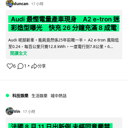
duncan
17 小時
Audi 最慳電量產車現身 A2 e-tron 迷
彩造型曝光 快充 26 分鐘充滿 8 成電
Audi 呢部新車，能耗竟然係25年前嘅一半。 A2 e-tron 風阻低
至0.24，每百公里只需12.8 kWh，一度電行到7.8公里。6...
閱讀全文
6
1
分享
↗
科技娛樂
生活娛樂
城中熱話
Vin
17 小時
法國 8 月 11 日出新例 未經同意嚴禁