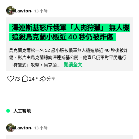
Lawton
13 小時
澤連斯基怒斥俄軍「人肉狩獵」 無人機
追殺烏克蘭小販近 40 秒仍被炸傷
烏克蘭克爾松一名 52 歲小販被俄軍無人機追擊近 40 秒後被炸
傷，影片由烏克蘭總統澤連斯基公開。他直斥俄軍對平民進行
閱讀全文
「狩獵式」攻擊，烏克蘭...
73
24
分享
↗
人工智能
Lawton
13 小時