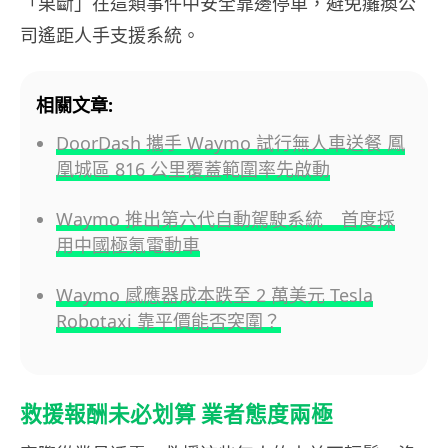
「果斷」在這類事件中安全靠邊停車，避免癱瘓公
司遙距人手支援系統。
相關文章:
DoorDash 攜手 Waymo 試行無人車送餐 鳳
凰城區 816 公里覆蓋範圍率先啟動
Waymo 推出第六代自動駕駛系統 首度採
用中國極氪電動車
Waymo 感應器成本跌至 2 萬美元 Tesla
Robotaxi 靠平價能否突圍？
救援報酬未必划算 業者態度兩極