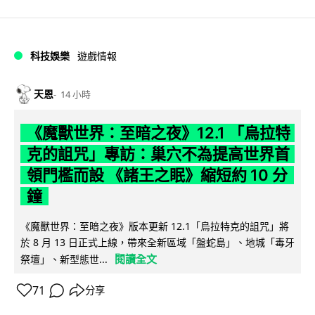
科技娛樂
遊戲情報
天恩
14 小時
《魔獸世界：至暗之夜》12.1 「烏拉特
克的詛咒」專訪：巢穴不為提高世界首
領門檻而設 《諸王之眠》縮短約 10 分
鐘
《魔獸世界：至暗之夜》版本更新 12.1「烏拉特克的詛咒」將
於 8 月 13 日正式上線，帶來全新區域「盤蛇島」、地城「毒牙
閱讀全文
祭壇」、新型態世...
71
分享