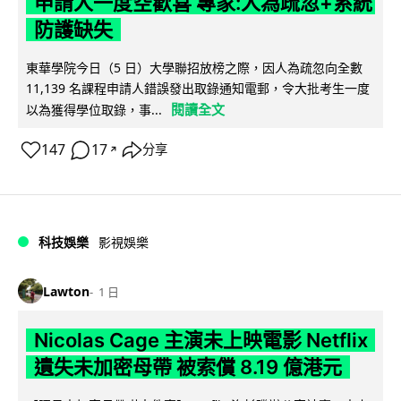
申請人一度空歡喜 專家:人為疏忽+系統
防護缺失
東華學院今日（5 日）大學聯招放榜之際，因人為疏忽向全數
11,139 名課程申請人錯誤發出取錄通知電郵，令大批考生一度
閱讀全文
以為獲得學位取錄，事...
147
17
分享
↗
科技娛樂
影視娛樂
Lawton
1 日
Nicolas Cage 主演未上映電影 Netflix
遺失未加密母帶 被索償 8.19 億港元