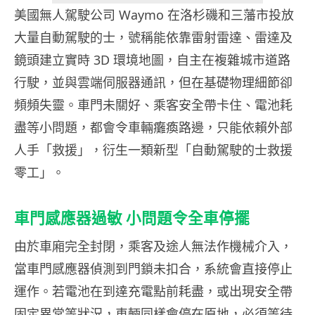
美國無人駕駛公司 Waymo 在洛杉磯和三藩市投放
大量自動駕駛的士，號稱能依靠雷射雷達、雷達及
鏡頭建立實時 3D 環境地圖，自主在複雜城市道路
行駛，並與雲端伺服器通訊，但在基礎物理細節卻
頻頻失靈。車門未關好、乘客安全帶卡住、電池耗
盡等小問題，都會令車輛癱瘓路邊，只能依賴外部
人手「救援」，衍生一類新型「自動駕駛的士救援
零工」。
車門感應器過敏 小問題令全車停擺
由於車廂完全封閉，乘客及途人無法作機械介入，
當車門感應器偵測到門鎖未扣合，系統會直接停止
運作。若電池在到達充電點前耗盡，或出現安全帶
固定異常等狀況，車輛同樣會停在原地，必須等待