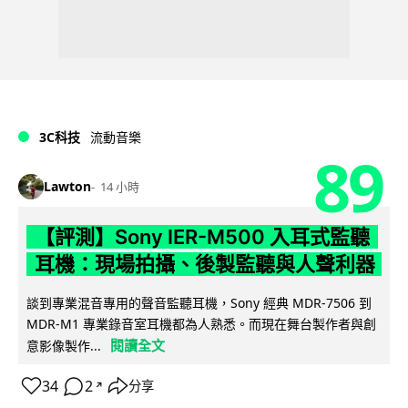
3C科技
流動音樂
89
Lawton
14 小時
【評測】Sony IER-M500 入耳式監聽
耳機：現場拍攝、後製監聽與人聲利器
談到專業混音專用的聲音監聽耳機，Sony 經典 MDR-7506 到
MDR-M1 專業錄音室耳機都為人熟悉。而現在舞台製作者與創
閱讀全文
意影像製作...
34
2
分享
↗