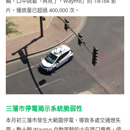
輛、口中說着「再見了，Waymo」的 TikTok 影
片，播放量已超過 400,000 次。
三藩市停電揭示系統脆弱性
本月初三藩市發生大範圍停電，導致多處交通燈失
靈，數十輛 Waymo 自動駕駛的士在路口癱瘓，停