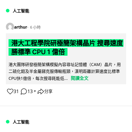
人工智能
arthur
6 小時
港大工程學院研極簡架構晶片 搜尋速度
勝標準 CPU 1 億倍
港大團隊研發極簡架構模擬內容尋址記憶體（CAM）晶片，用
二硫化鉬及半金屬銻克服傳輸瓶頸，漢明距離計算速度比標準
閱讀全文
CPU快1億倍，每次搜尋耗能低...
31
13
分享
↗
人工智能