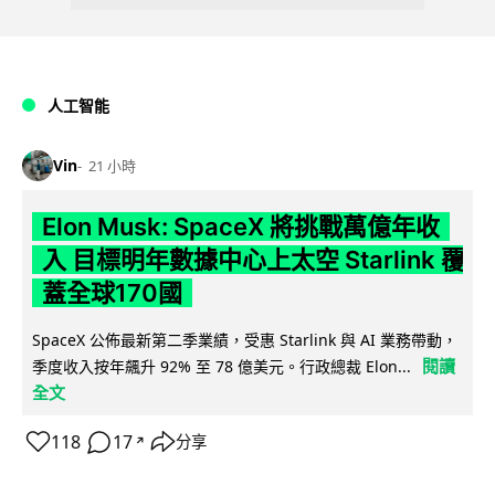
人工智能
Vin
21 小時
Elon Musk: SpaceX 將挑戰萬億年收
入 目標明年數據中心上太空 Starlink 覆
蓋全球170國
SpaceX 公佈最新第二季業績，受惠 Starlink 與 AI 業務帶動，
閱讀
季度收入按年飆升 92% 至 78 億美元。行政總裁 Elon...
全文
118
17
分享
↗