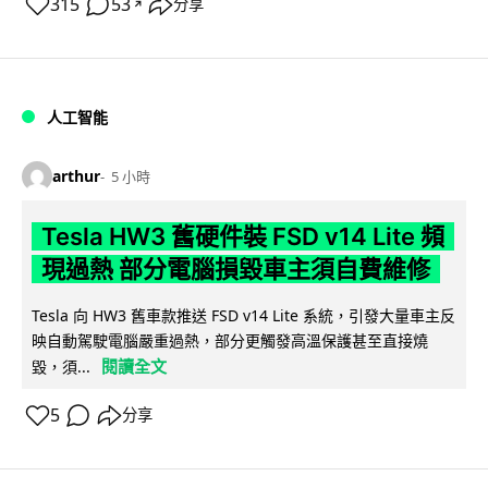
315
53
分享
↗
人工智能
arthur
5 小時
Tesla HW3 舊硬件裝 FSD v14 Lite 頻
現過熱 部分電腦損毀車主須自費維修
Tesla 向 HW3 舊車款推送 FSD v14 Lite 系統，引發大量車主反
映自動駕駛電腦嚴重過熱，部分更觸發高溫保護甚至直接燒
閱讀全文
毀，須...
5
分享