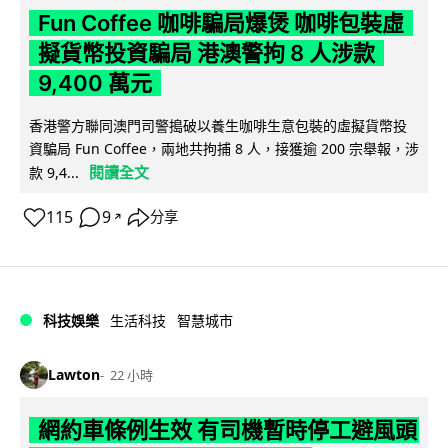
Fun Coffee 咖啡騙局爆煲 咖啡包裝虛
擬貨幣投資騙局 港澳警拘 8 人涉款
9,400 萬元
香港警方聯同澳門司警搗破以養生咖啡生意包裝的虛擬貨幣投
資騙局 Fun Coffee，兩地共拘捕 8 人，接獲逾 200 宗舉報，涉
閱讀全文
款 9,4...
115
9
分享
↗
科技娛樂
生活科技
智慧城市
Lawton
22 小時
網約車條例生效 有司機暫時停工避風頭