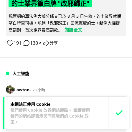
的士業界籲白牌 "改邪歸正"
規管網約車法例大部分條文已於 8 月 3 日生效，的士業界就期
望白牌車司機，能夠「改邪歸正」回流駕駛的士。新例大幅提
閱讀全文
高罰則，首次定罪最高罰款...
191
130
分享
↗
人工智能
Lawton
23 小時
本網站正使用 Cookie
白宮拒測中國開放 AI 模型 業界質疑安
我們使用 Cookie 改善網站體驗。 繼續使用
全框架選擇性執行
我們的網站即表示您同意我們的
Cookie 政
策
。
彭博社報道，白宮通知美國頂尖 AI 公司，中國開發的開放權重