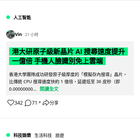
人工智能
Vin
21 小時
港大研原子級新晶片 AI 搜尋速度提升
一億倍 手機人臉識別免上雲端
香港大學團隊成功研發原子級厚度的「模擬存內搜尋」晶片，
比傳統 CPU 搜尋速度快約 1 億倍，延遲低至 36 皮秒（即
閱讀全文
0.00000000...
342
71
分享
↗
科技娛樂
生活科技
旅遊