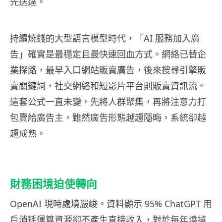
先送達。
持續燒錢的大型語言模型時代，「AI 服務加入廣
告」確實是最穩定且最快速回血方式。網絡已替企
業探路，最早入口網站販賣廣告，後來搜尋引擎販
賣關鍵詞，社交網絡和短影片平台則販賣資訊流。
這套公式一直未變，先將人群聚集，再將注意力打
包賣給廣告主，雖然廣告形態越趨隱晦，系統卻越
趨成熟。
財務困境迫使轉向
OpenAI 現時處境嚴峻。資料顯示 95% ChatGPT 用
戶消耗運算資源卻不產生直接收入，對於每年燒掉