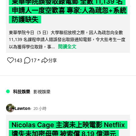
東華學院誤發取錄電郵 全數 11,139 名
申請人一度空歡喜 專家:人為疏忽+系統
防護缺失
東華學院今日（5 日）大學聯招放榜之際，因人為疏忽向全數
11,139 名課程申請人錯誤發出取錄通知電郵，令大批考生一度
閱讀全文
以為獲得學位取錄，事...
143
17
分享
↗
科技娛樂
影視娛樂
Lawton
20 小時
Nicolas Cage 主演未上映電影 Netflix
遺失未加密母帶 被索償 8.19 億港元