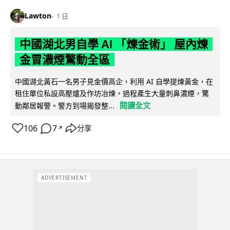
Lawton
1 日
中國湖北男自學 AI 「煉金術」 屋內煉
金冒濃煙驚動全區
中國湖北黃石一名男子見金價高企，利用 AI 自學提煉黃金，在
租住單位私設高壓爐及作坊冶煉，過程產生大量刺鼻濃煙，驚
閱讀全文
動鄰居報警。警方到場揭發整...
106
7
分享
↗
ADVERTISEMENT