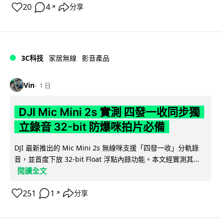
20
4
分享
↗
3C科技
家居無線
影音產品
Vin
1 日
DJI Mic Mini 2s 實測 四發一收同步獨
立錄音 32-bit 防爆咪拍片必備
DJI 最新推出的 Mic Mini 2s 無線咪支援「四發一收」分軌錄
音，並首度下放 32-bit Float 浮點內錄功能。本文經實測其...
閱讀全文
251
1
分享
↗