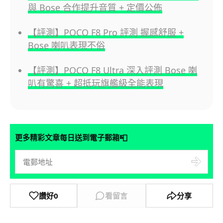
與 Bose 合作提升音質 + 定價公佈
【評測】POCO F8 Pro 評測 握感舒服 +
Bose 喇叭表現不俗
【評測】POCO F8 Ultra 深入評測 Bose 喇
叭有驚喜 + 超抵玩旗艦級全能表現
📮
更多精彩文章每日送到電子郵箱
讚好
0
看留言
分享