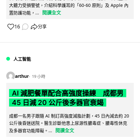
大聽力受損警號，介紹科學護耳的「60-60 原則」及 Apple 內
閱讀全文
置防護功能，...
16
分享
人工智能
arthur
19 小時
AI 減肥餐單配合高強度操練 成都男
45 日減 20 公斤後多器官衰竭
成都一名男子跟隨 AI 制訂高強度減脂計劃，45 日內減去約 20
公斤後昏迷送院。醫生診斷他患上尿源性膿毒症、膿毒性休克
閱讀全文
及多器官功能障礙。...