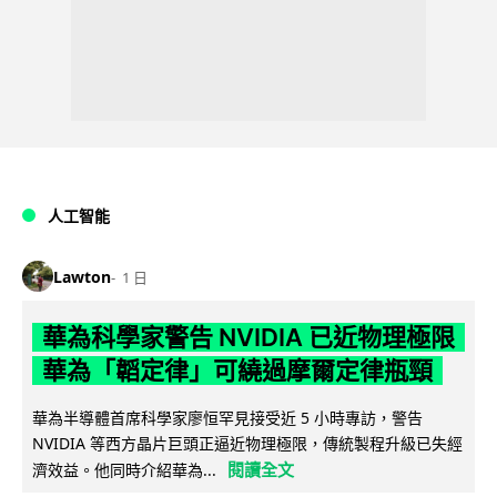
人工智能
Lawton
1 日
華為科學家警告 NVIDIA 已近物理極限
華為「韜定律」可繞過摩爾定律瓶頸
華為半導體首席科學家廖恒罕見接受近 5 小時專訪，警告
NVIDIA 等西方晶片巨頭正逼近物理極限，傳統製程升級已失經
閱讀全文
濟效益。他同時介紹華為...