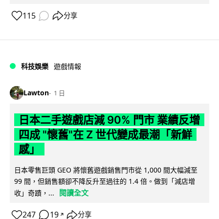
115
分享
科技娛樂
遊戲情報
Lawton
1 日
日本二手遊戲店減 90% 門市 業績反增
四成 "懷舊"在 Z 世代變成最潮「新鮮
感」
日本零售巨頭 GEO 將懷舊遊戲銷售門市從 1,000 間大幅減至
99 間，但銷售額卻不降反升至過往的 1.4 倍。做到「減店增
閱讀全文
收」奇蹟，...
247
19
分享
↗