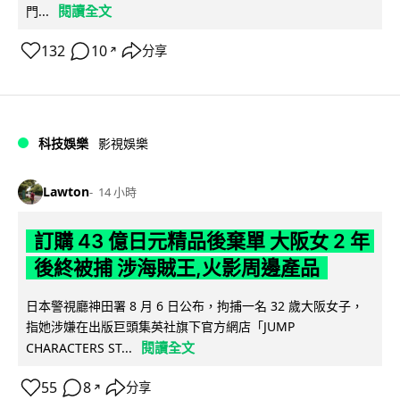
閱讀全文
門...
132
10
分享
↗
科技娛樂
影視娛樂
Lawton
14 小時
訂購 43 億日元精品後棄單 大阪女 2 年
後終被捕 涉海賊王,火影周邊產品
日本警視廳神田署 8 月 6 日公布，拘捕一名 32 歲大阪女子，
指她涉嫌在出版巨頭集英社旗下官方網店「JUMP
閱讀全文
CHARACTERS ST...
55
8
分享
↗