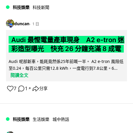
科技娛樂
科技新聞
duncan
1 日
Audi 最慳電量產車現身 A2 e-tron 迷
彩造型曝光 快充 26 分鐘充滿 8 成電
Audi 呢部新車，能耗竟然係25年前嘅一半。 A2 e-tron 風阻低
至0.24，每百公里只需12.8 kWh，一度電行到7.8公里。6...
閱讀全文
7
1
分享
↗
科技娛樂
生活娛樂
城中熱話