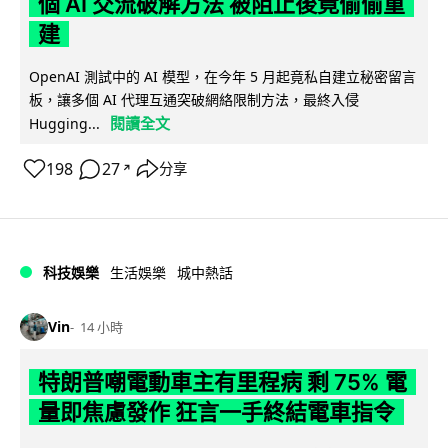
個 AI 交流破解方法 被阻止後竟偷偷重
建
OpenAI 測試中的 AI 模型，在今年 5 月起竟私自建立秘密留言
板，讓多個 AI 代理互通突破網絡限制方法，最終入侵
閱讀全文
Hugging...
198
27
分享
↗
科技娛樂
生活娛樂
城中熱話
Vin
14 小時
特朗普嘲電動車主有里程病 剩 75% 電
量即焦慮發作 狂言一手終結電車指令