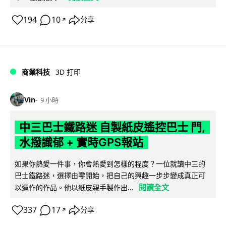
194
10
分享
↗
商業科技
3D 打印
Vin
9 小時
中三巴士鐵路迷 自製紙皮遙控巴士 門,
水撥識郁 + 實時GPS報站
如果你熱愛一件事，你會熱愛到怎樣的程度？一位就讀中三的
巴士鐵路迷，選擇由零開始，把自己的興趣一步步變成真正可
閱讀全文
以運作的作品。他以紙皮親手製作出...
337
17
分享
↗