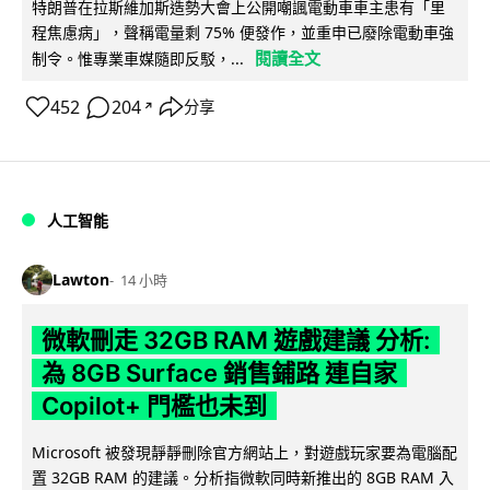
特朗普在拉斯維加斯造勢大會上公開嘲諷電動車車主患有「里
程焦慮病」，聲稱電量剩 75% 便發作，並重申已廢除電動車強
閱讀全文
制令。惟專業車媒隨即反駁，...
452
204
分享
↗
人工智能
Lawton
14 小時
微軟刪走 32GB RAM 遊戲建議 分析:
為 8GB Surface 銷售鋪路 連自家
Copilot+ 門檻也未到
Microsoft 被發現靜靜刪除官方網站上，對遊戲玩家要為電腦配
置 32GB RAM 的建議。分析指微軟同時新推出的 8GB RAM 入