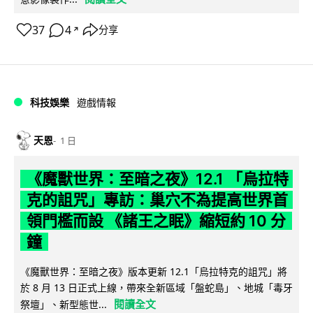
37
4
分享
↗
科技娛樂
遊戲情報
天恩
1 日
《魔獸世界：至暗之夜》12.1 「烏拉特
克的詛咒」專訪：巢穴不為提高世界首
領門檻而設 《諸王之眠》縮短約 10 分
鐘
《魔獸世界：至暗之夜》版本更新 12.1「烏拉特克的詛咒」將
於 8 月 13 日正式上線，帶來全新區域「盤蛇島」、地城「毒牙
閱讀全文
祭壇」、新型態世...