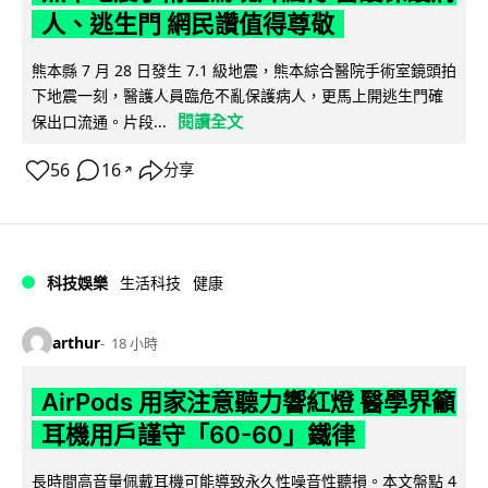
人、逃生門 網民讚值得尊敬
熊本縣 7 月 28 日發生 7.1 級地震，熊本綜合醫院手術室鏡頭拍
下地震一刻，醫護人員臨危不亂保護病人，更馬上開逃生門確
閱讀全文
保出口流通。片段...
56
16
分享
↗
科技娛樂
生活科技
健康
arthur
18 小時
AirPods 用家注意聽力響紅燈 醫學界籲
耳機用戶謹守「60-60」鐵律
長時間高音量佩戴耳機可能導致永久性噪音性聽損。本文盤點 4