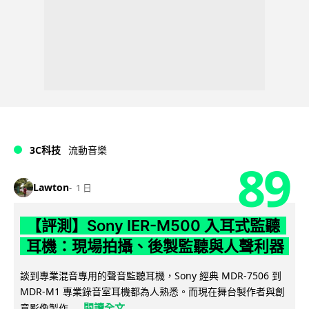
3C科技
流動音樂
89
Lawton
1 日
【評測】Sony IER-M500 入耳式監聽
耳機：現場拍攝、後製監聽與人聲利器
談到專業混音專用的聲音監聽耳機，Sony 經典 MDR-7506 到
MDR-M1 專業錄音室耳機都為人熟悉。而現在舞台製作者與創
閱讀全文
意影像製作...