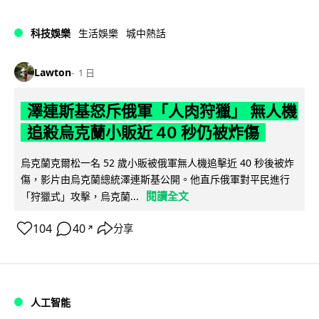
科技娛樂
生活娛樂
城中熱話
Lawton
1 日
澤連斯基怒斥俄軍「人肉狩獵」 無人機
追殺烏克蘭小販近 40 秒仍被炸傷
烏克蘭克爾松一名 52 歲小販被俄軍無人機追擊近 40 秒後被炸
傷，影片由烏克蘭總統澤連斯基公開。他直斥俄軍對平民進行
閱讀全文
「狩獵式」攻擊，烏克蘭...
104
40
分享
↗
人工智能