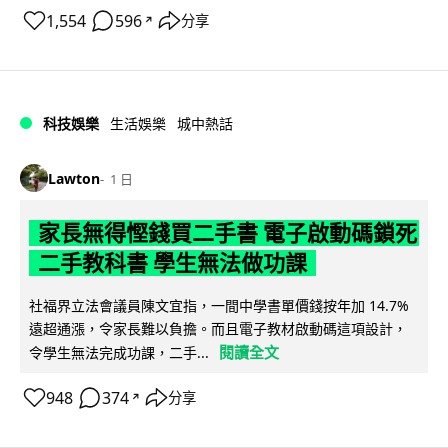
1,554
596
分享
↗
科技娛樂
生活娛樂
城中熱話
Lawton
1 日
家長無得慳錢買二手書 電子啟動碼鎖死
二手教科書 學生無法做功課
社福界立法會議員陳文宜指，一間中學書單價錢按年加 14.7%
遠超通漲，令家長難以負擔。而且電子教材啟動碼這項設計，
閱讀全文
令學生無法完成功課，二手...
948
374
分享
↗