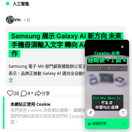
人工智能
Vin
1 日
Samsung 展示 Galaxy AI 新方向 未來
手機毋須輸入文字 轉向 Agent 全自動操
×
作
Samsung 電子 MX 部門顧客體驗辦公室主管兼副總裁 Jay Kim
閱讀全
表示，品牌正推動 Galaxy AI 邁向全自動化 Agent...
文
28
4
分享
↗
本網站正使用 Cookie
我們使用 Cookie 改善網站體驗。 繼續使用
🎵
⛶
我們的網站即表示您同意我們的
Cookie 政
策
。
科技娛樂
生活娛樂
城中熱話
📖 詳細評測
→