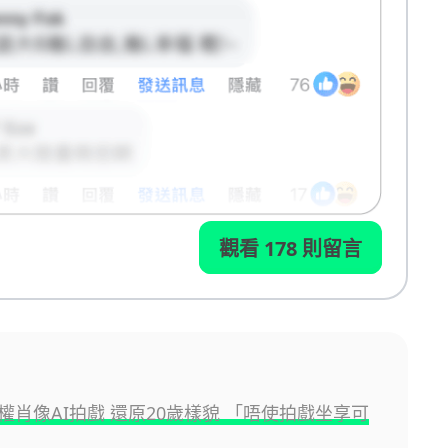
觀看 178 則留言
權肖像AI拍戲 還原20歲樣貌 「唔使拍戲坐享可