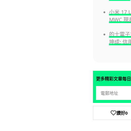
小米 17
MWC 現
的士電子
坤成: 
更多精彩文章每日
讚好
0