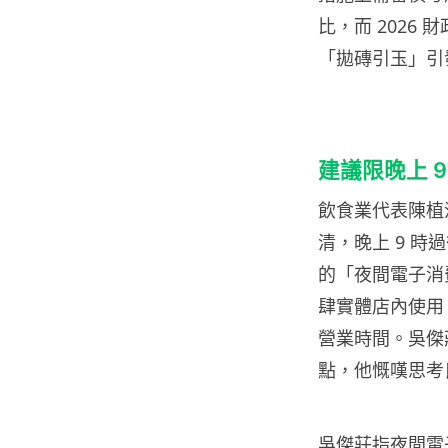
比，而 2026 
「拋磚引玉」引
建議限晚上 
飲食業代表陳植
清，晚上 9 時
的「夜間電子消費
肆實體店內使用
營業時間。吳傑
點，他慨嘆思考
吳傑莊指夜間電