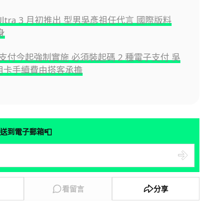
 Ultra 3 月初推出 型男吳彥祖任代言 國際版料
身
支付今起強制實施 必須裝起碼 2 種電子支付 吳
信用卡手續費由搭客承擔
📮
送到電子郵箱
看留言
分享