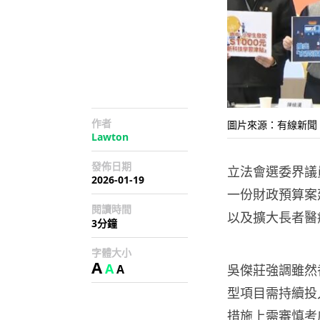
作者
圖片來源：有線新聞
Lawton
發佈日期
立法會選委界議員
2026-01-19
一份財政預算案
閱讀時間
以及擴大長者醫
3分鐘
字體大小
A
A
A
吳傑莊強調雖然
型項目需持續投
措施上需審慎考