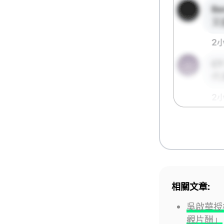
相關文章:
吳啟華授
觀片酬」