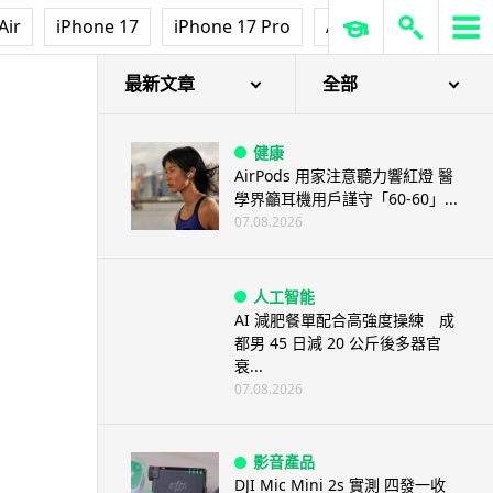
Air
iPhone 17
iPhone 17 Pro
AirPods Pro 3
Ap
最新文章
全部
健康
AirPods 用家注意聽力響紅燈 醫
學界籲耳機用戶謹守「60-60」...
07.08.2026
人工智能
AI 減肥餐單配合高強度操練 成
都男 45 日減 20 公斤後多器官
衰...
07.08.2026
影音產品
DJI Mic Mini 2s 實測 四發一收