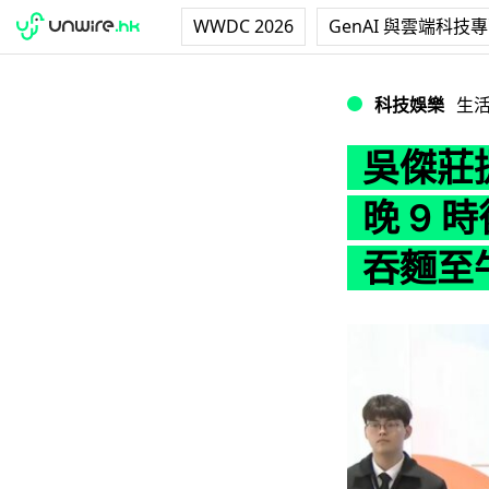
WWDC 2026
GenAI 與雲端科技
吳傑莊提倡「夜間
科技娛樂
生
吳傑莊
晚 9 
吞麵至