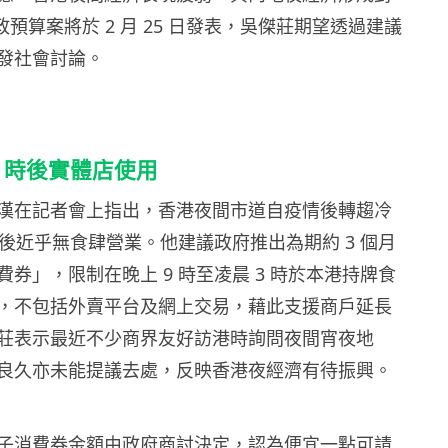
財政預算案將於 2 月 25 日發表，吳傑莊期望透過建議
發社會討論。
9 時後實體店使用
漢在記者會上指出，香港夜間市道自疫情後轉趨冷
過後近乎無食肆營業。他建議政府推出為期約 3 個月
券」，限制在晚上 9 時至凌晨 3 時於本港持牌食
，不包括外賣平台及網上交易，藉此支援商戶延長
莊表示最近不少商界友好訪港時詢問夜間宵夜地
良久亦未能提議去處，反映香港夜經濟有待振興。
子消費券金額由政府商討決定，認為便宜一點可請