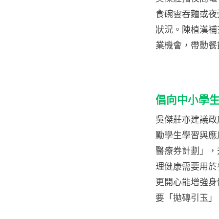
食碗雲吞麵或夜
狀況。陳植漢補
業機會，帶動餐
倡向中小學
吳傑莊亦建議政
勵學生學習與應
醫療券計劃」，
理健康需要用於
更開心能增強身
要「拋磚引玉」