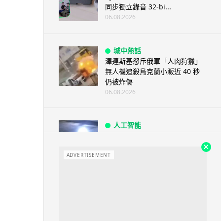
同步獨立錄音 32-bi...
06.08.2026
城中熱話
澤連斯基怒斥俄軍「人肉狩獵」
無人機追殺烏克蘭小販近 40 秒
仍被炸傷
06.08.2026
人工智能
中國湖北男自學 AI 「煉金術」
屋內煉金冒濃煙驚動全區
ADVERTISEMENT
06.08.2026
流動音樂
【評測】Sony IER-M500 入耳式
監聽耳機：現場拍攝、後製監
聽...