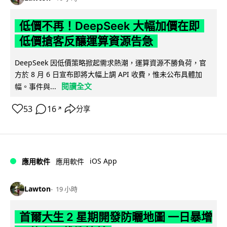
低價不再！DeepSeek 大幅加價在即
低價搶客反釀運算資源告急
DeepSeek 因低價策略掀起需求熱潮，運算資源不勝負荷，官
方於 8 月 6 日宣布即將大幅上調 API 收費，惟未公布具體加
閱讀全文
幅。事件與...
53
16
分享
↗
iOS App
應用軟件
應用軟件
Lawton
19 小時
首爾大生 2 星期開發防曬地圖 一日暴增