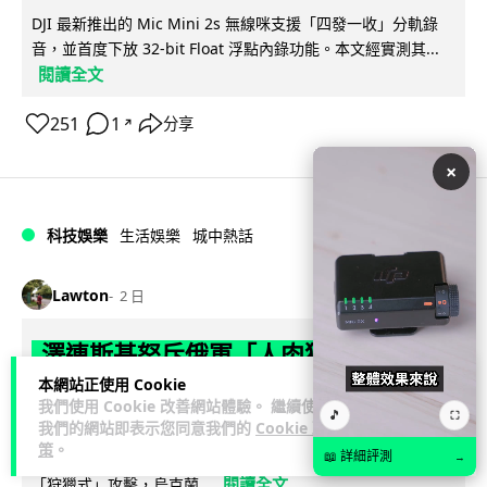
DJI 最新推出的 Mic Mini 2s 無線咪支援「四發一收」分軌錄
音，並首度下放 32-bit Float 浮點內錄功能。本文經實測其...
閱讀全文
251
1
分享
↗
×
科技娛樂
生活娛樂
城中熱話
Lawton
2 日
澤連斯基怒斥俄軍「人肉狩獵」 無人機
追殺烏克蘭小販近 40 秒仍被炸傷
本網站正使用 Cookie
我們使用 Cookie 改善網站體驗。 繼續使用
🎵
⛶
我們的網站即表示您同意我們的
Cookie 政
烏克蘭克爾松一名 52 歲小販被俄軍無人機追擊近 40 秒後被炸
策
。
傷，影片由烏克蘭總統澤連斯基公開。他直斥俄軍對平民進行
📖 詳細評測
→
閱讀全文
「狩獵式」攻擊，烏克蘭...