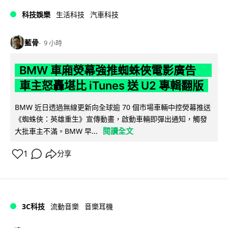
科技娛樂
生活科技
汽車科技
藍骨
9 小時
BMW 車廂熒幕強推蜘蛛俠電影廣告
車主怒轟堪比 iTunes 送 U2 專輯翻版
BMW 近日透過無線更新向全球逾 70 個市場車輛中控熒幕推送
《蜘蛛俠：英雄重生》宣傳動畫，啟動車輛即彈出通知，觸發
閱讀全文
大批車主不滿。BMW 早...
1
分享
3C科技
流動音樂
音樂耳機