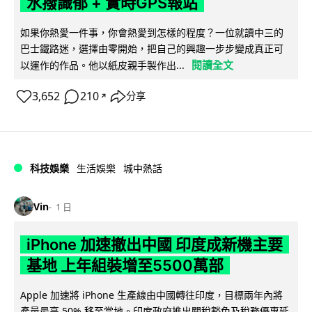
水撥識郁 + 實時GPS報站
如果你熱愛一件事，你會熱愛到怎樣的程度？一位就讀中三的
巴士鐵路迷，選擇由零開始，把自己的興趣一步步變成真正可
閱讀全文
以運作的作品。他以紙皮親手製作出...
3,652
210
分享
↗
科技娛樂
生活娛樂
城中熱話
Vin
1 日
iPhone 加速撤出中國 印度成新機主要
基地 上年組裝增至5500萬部
Apple 加速將 iPhone 生產線由中國轉往印度，目標兩年內將
產量最高 50% 移至當地。印度政府推出關稅豁免及稅務優惠延