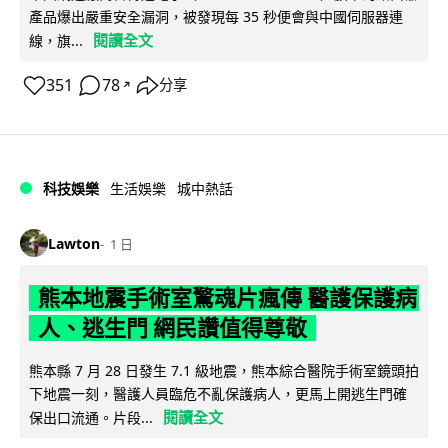
產品爆出嚴重安全漏洞，被發現每 35 秒便會與中國伺服器連
閱讀全文
線，旗...
351
78
分享
↗
科技娛樂
生活娛樂
城中熱話
Lawton
1 日
熊本地震手術室驚魂片瘋傳 醫護保護病
人、逃生門 網民讚值得尊敬
熊本縣 7 月 28 日發生 7.1 級地震，熊本綜合醫院手術室鏡頭拍
下地震一刻，醫護人員臨危不亂保護病人，更馬上開逃生門確
閱讀全文
保出口流通。片段...