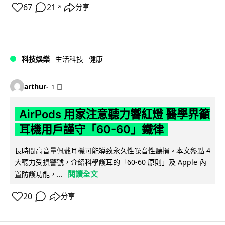
67
21
分享
↗
科技娛樂
生活科技
健康
arthur
1 日
AirPods 用家注意聽力響紅燈 醫學界籲
耳機用戶謹守「60-60」鐵律
長時間高音量佩戴耳機可能導致永久性噪音性聽損。本文盤點 4
大聽力受損警號，介紹科學護耳的「60-60 原則」及 Apple 內
閱讀全文
置防護功能，...
20
分享