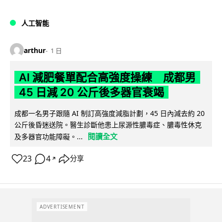
人工智能
arthur
1 日
AI 減肥餐單配合高強度操練 成都男
45 日減 20 公斤後多器官衰竭
成都一名男子跟隨 AI 制訂高強度減脂計劃，45 日內減去約 20
公斤後昏迷送院。醫生診斷他患上尿源性膿毒症、膿毒性休克
閱讀全文
及多器官功能障礙。...
23
4
分享
↗
ADVERTISEMENT