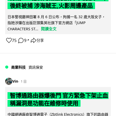
後終被捕 涉海賊王,火影周邊產品
日本警視廳神田署 8 月 6 日公布，拘捕一名 32 歲大阪女子，
指她涉嫌在出版巨頭集英社旗下官方網店「JUMP
閱讀全文
CHARACTERS ST...
75
9
分享
↗
商業科技
資訊保安
Vin
1 日
智博通路由器爆後門 官方緊急下架止血
稱漏洞是功能在維修時使用
中國網通廠商智博通電子（Zbtlink Electronics）旗下的路由器