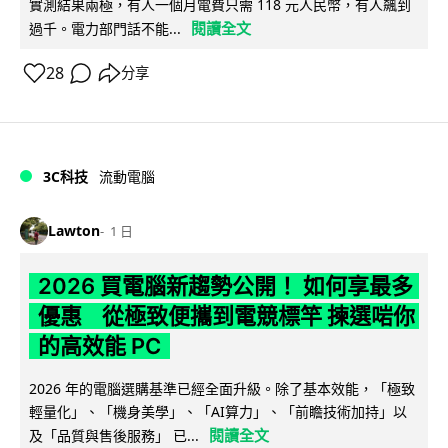
實測結果兩極，有人一個月電費只需 118 元人民幣，有人飆到
閱讀全文
過千。電力部門話不能...
28
分享
3C科技
流動電腦
Lawton
1 日
2026 買電腦新趨勢公開！ 如何享最多
優惠 從極致便攜到電競標竿 揀選啱你
的高效能 PC
2026 年的電腦選購基準已經全面升級。除了基本效能，「極致
輕量化」、「機身美學」、「AI算力」、「前瞻技術加持」以
閱讀全文
及「品質與售後服務」 已...