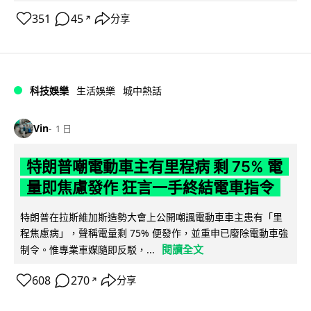
351
45
分享
↗
科技娛樂
生活娛樂
城中熱話
Vin
1 日
特朗普嘲電動車主有里程病 剩 75% 電
量即焦慮發作 狂言一手終結電車指令
特朗普在拉斯維加斯造勢大會上公開嘲諷電動車車主患有「里
程焦慮病」，聲稱電量剩 75% 便發作，並重申已廢除電動車強
閱讀全文
制令。惟專業車媒隨即反駁，...
608
270
分享
↗