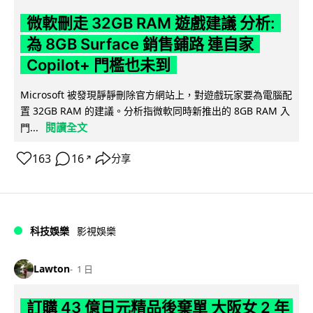
微軟刪走 32GB RAM 遊戲建議 分析:
為 8GB Surface 銷售鋪路 連自家
Copilot+ 門檻也未到
Microsoft 被發現靜靜刪除官方網站上，對遊戲玩家要為電腦配
置 32GB RAM 的建議。分析指微軟同時新推出的 8GB RAM 入
閱讀全文
門...
163
16
分享
↗
科技娛樂
影視娛樂
Lawton
1 日
訂購 43 億日元精品後棄單 大阪女 2 年