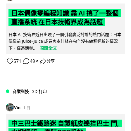
日本偶像零編程知識 靠 AI 搞了一整個
直播系統 在日本技術界成為話題
日本 AI 技術界近日出現了一個引發廣泛討論的熱門話題：日本
偶像前 Juice=Juice 成員宮本佳林在完全沒有編程經驗的情況
閱讀全文
下，僅憑藉與...
571
49
分享
↗
商業科技
3D 打印
Vin
1 日
中三巴士鐵路迷 自製紙皮遙控巴士 門,