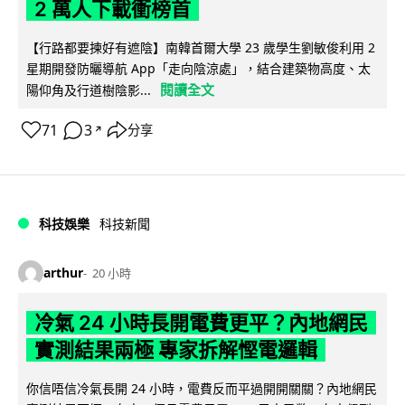
2 萬人下載衝榜首
【行路都要揀好有遮陰】南韓首爾大學 23 歲學生劉敏俊利用 2
星期開發防曬導航 App「走向陰涼處」，結合建築物高度、太
閱讀全文
陽仰角及行道樹陰影...
71
3
分享
↗
科技娛樂
科技新聞
arthur
20 小時
冷氣 24 小時長開電費更平？內地網民
實測結果兩極 專家拆解慳電邏輯
你信唔信冷氣長開 24 小時，電費反而平過開開關關？內地網民