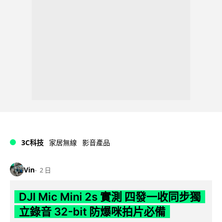
3C科技
家居無線
影音產品
Vin
2 日
DJI Mic Mini 2s 實測 四發一收同步獨
立錄音 32-bit 防爆咪拍片必備