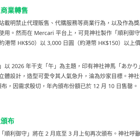
止商業轉售
站載明禁止代理販售、代購服務等商業行為，以及作為獎
用。然而在 Mercari 平台上，可見神社製作「順利御
圓，約港幣 HK$50）以 3,000 日圓（約港幣 HK$150）以
」以 2026 年干支「午」為主題，印有神社神馬「あか
立體設計，造型可愛令其人氣急升，淪為炒家目標。神社在 
始頒布，因需求殷切，年內頒布份額已於 12 月 10 日售罄。
次頒布
「順利御守」將在 2 月底至 3 月上旬再次頒布。神社呼