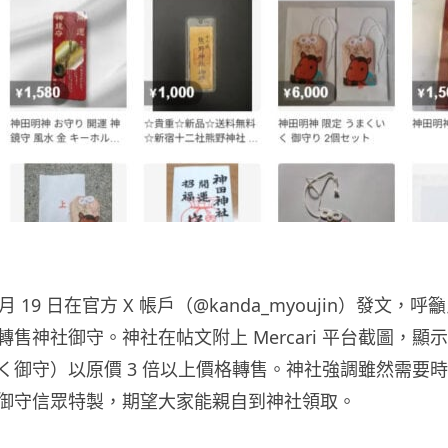
月 19 日在官方 X 帳戶（@kanda_myoujin）發文，
售神社御守。神社在帖文附上 Mercari 平台截圖，顯
く御守）以原價 3 倍以上價格轉售。神社強調雖然需要
御守信眾特製，期望大家能親自到神社領取。