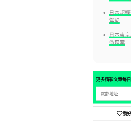
日本超輕
駕駛
日本東京
偷竊案
更多精彩文章每日
讚