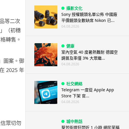
攝影文化
Sony 授權鏡頭名單公佈 中國廠
平價鏡頭全數缺席 Nikon 已...
品等二次
04.08.2026
守」（初穗
上價格轉售。
健康
室內空氣 40 度暑熱難耐 德國空
調普及率僅 3% 大眾繼...
り」圖案。御
04.08.2026
2025 年
社交網絡
Telegram 一度從 Apple App
Store 下架 官...
04.08.2026
城中熱話
籲信眾切勿
葵芳街燈狂閃近 1 小時 網民笑稱