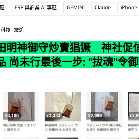
專區
ERP 與商業 AI 專區
GEMINI
Claude
iPhone 
炒賣猖獗 神社促信眾停購轉售品 尚未行最後一步:
活科技
旅遊
田明神御守炒賣猖獗 神社促
 尚未行最後一步: "拔魂"令