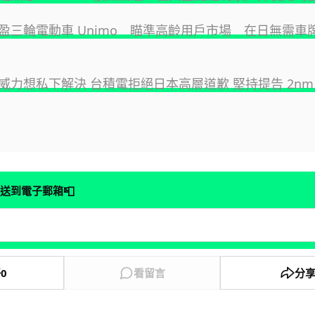
盈三輪電動車 Unimo 瞄準高齡用戶市場 在日無需車
威力想私下解決 台積電拒絕日本高層道歉 堅持提告 2nm
📮
送到電子郵箱
好
0
看留言
分