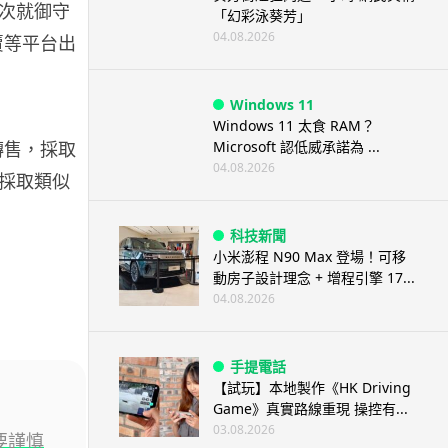
次就御守
「幻彩泳葵芳」
04.08.2026
拍賣等平台出
Windows 11
Windows 11 太食 RAM？
Microsoft 認低威承諾為 ...
轉售，採取
04.08.2026
採取類似
科技新聞
小米澎程 N90 Max 登場！可移
動房子設計理念 + 增程引擎 17...
04.08.2026
手提電話
【試玩】本地製作《HK Driving
Game》真實路線重現 操控有...
03.08.2026
要謹慎