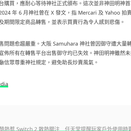
台購買，應耐心等待神社正式頒布。這次並非神田明神首
4 年 6 月神社曾在 X 發文，指 Mercari 及 Yahoo 
及期間限定商品轉售，並表示買賣行為令人感到悲傷。
問題愈趨嚴重。大阪 Samuhara 神社曾因御守遭大量
宣佈所有在轉售平台出售御守均已失效。神田明神雖然未
籲信眾尊重神社規定，避免助長炒賣風氣。
dia
酷熱惹 Switch 2 散熱關注 任天堂提醒玩家戶外使用時