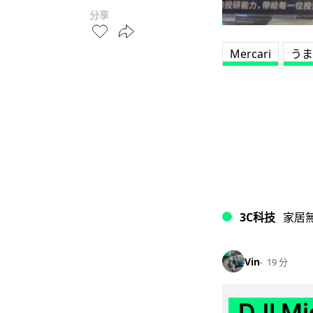
分享
Mercari
うま
3C科技
家居
Vin
19 分
DJI M