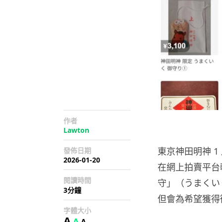
作者
Lawton
東京神田明神 1 
發佈日期
2026-01-20
在網上拍賣平台轉
閱讀時間
守」（うまくい
3分鐘
但會為希望獲得
字體大小
A
A