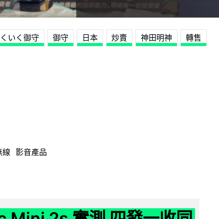
くいく御守
御守
日本
炒賣
神田明神
轉售
無線
影音產品
ic Mini 2s 實測 四發一收同