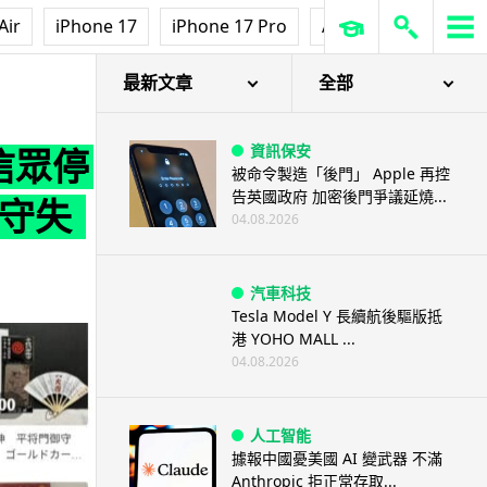
Air
iPhone 17
iPhone 17 Pro
AirPods Pro 3
Ap
最新文章
全部
資訊保安
信眾停
被命令製造「後門」 Apple 再控
告英國政府 加密後門爭議延燒...
御守失
04.08.2026
汽車科技
Tesla Model Y 長續航後驅版抵
港 YOHO MALL ...
04.08.2026
人工智能
據報中國憂美國 AI 變武器 不滿
Anthropic 拒正常存取...