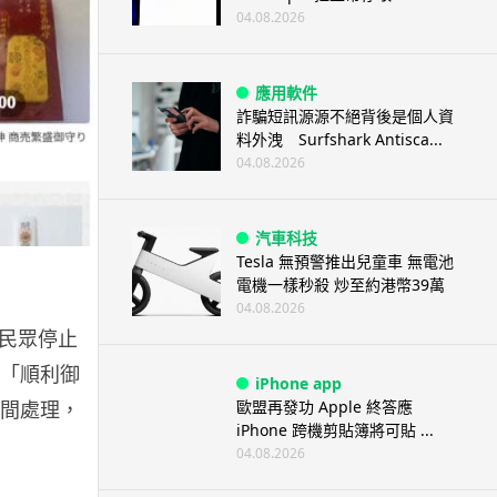
04.08.2026
應用軟件
詐騙短訊源源不絕背後是個人資
料外洩 Surfshark Antisca...
04.08.2026
汽車科技
Tesla 無預警推出兒童車 無電池
電機一樣秒殺 炒至約港幣39萬
04.08.2026
呼籲民眾停止
示「順利御
iPhone app
歐盟再發功 Apple 終答應
時間處理，
iPhone 跨機剪貼簿將可貼 ...
04.08.2026