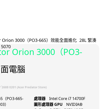
tor Orion 3000（PO3-
桌面電腦
88 0201 (Acer Predator Store)
65（PO3-665-
處理器
Intel Core i7 14700F
003）
圖形處理器 GPU
NVIDIA®