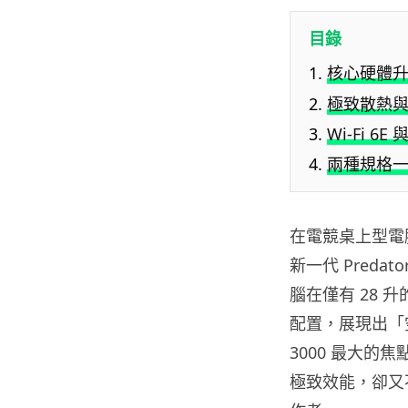
目錄
核心硬體升級：I
極致散熱與
Wi-Fi 6
兩種規格
在電競桌上型電
新一代 Predat
腦在僅有 28
配置，展現出「空
3000 最大的
極致效能，卻又