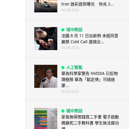
tron 迷彩造型曝光 快充 2...
06.08.2026
城中熱話
法國 8 月 11 日出新例 未經同意
嚴禁 Cold Call 違規企...
06.08.2026
人工智能
華為科學家警告 NVIDIA 已近物
理極限 華為「韜定律」可繞過
摩...
06.08.2026
城中熱話
家長無得慳錢買二手書 電子啟動
碼鎖死二手教科書 學生無法做功
課