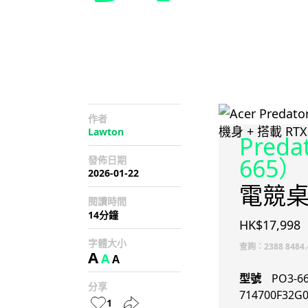
作者
Lawton
Preda
665）
發佈日期
2026-01-22
電競
閱讀時間
14分鐘
HK$17,998
字體大小
查詢：2388 8484／26
A
A
A
型號
PO3-6
分享
714700F32G
1