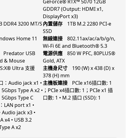
GeForce® RTX™ 5070 12GB
GDDR7 (Output: HDMI x1,
DisplayPort x3)
B DDR4 3200 MT/S
內置儲存
1TB M.2 2280 PCI-e
SSD
ndows Home 11
無線連接
802.11ax/ac/a/b/g/n,
Wi-Fi 6E and Bluetooth® 5.3
Predator USB
電源供應
850 W PFC, 80PLUS®
d & Mouse
Gold, ATX
S:X® Ultra 支援
主機身尺寸
190 (W) x 438 (D) x
378 (H) mm
Audio jack x1 •
主機板連接
PCIe x16插口數: 1
 5Gbps Type A x2 •
；PCIe x4插口數: 1；PCIe x1 插
 5Gbps Type C
口數: 1 • M.2 插口 (SSD): 1
AN port x1 •
• Audio jack x3 •
A x4 • USB 3.2
Type A x2