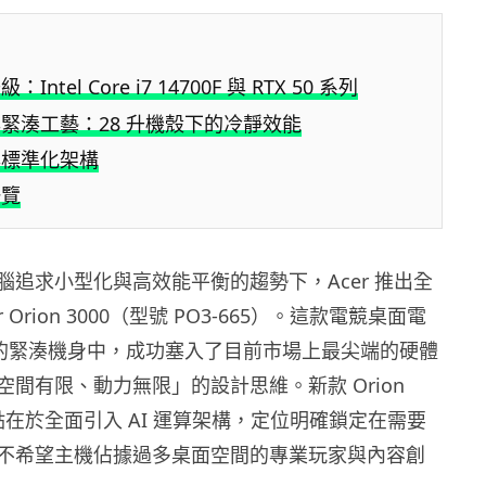
ntel Core i7 14700F 與 RTX 50 系列
緊湊工藝：28 升機殼下的冷靜效能
E 與標準化架構
一覽
腦追求小型化與高效能平衡的趨勢下，Acer 推出全
or Orion 3000（型號 PO3-665）。這款電競桌面電
 升的緊湊機身中，成功塞入了目前市場上最尖端的硬體
間有限、動力無限」的設計思維。新款 Orion
焦點在於全面引入 AI 運算架構，定位明確鎖定在需要
不希望主機佔據過多桌面空間的專業玩家與內容創